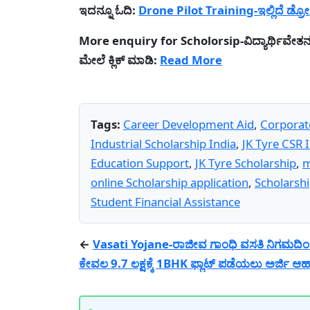
ಇದನ್ನೂ ಓದಿ:
Drone Pilot Training-ಇಲ್ಲಿದೆ ಡ್ರೋ
More enquiry for Scholorsip-ವಿದ್ಯಾರ್ಥಿವೇತನದ ಬ
ಮೇಲೆ ಕ್ಲಿಕ್ ಮಾಡಿ:
Read More
Tags:
Career Development Aid
,
Corporat
Industrial Scholarship India
,
JK Tyre CSR I
Education Support
,
JK Tyre Scholarship
,
m
online Scholarship application
,
Scholarship
Student Financial Assistance
←
Vasati Yojane-ರಾಜೀವ ಗಾಂಧಿ ವಸತಿ ನಿಗಮದಿ
ಕೇವಲ 9.7 ಲಕ್ಷಕ್ಕೆ 1BHK ಫ್ಲಾಟ್ ಪಡೆಯಲು ಅರ್ಜಿ ಆಹ್