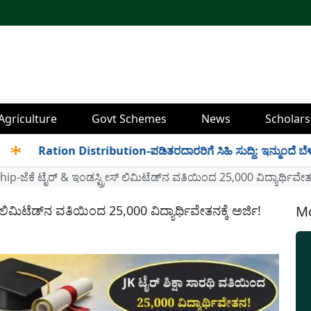
Agriculture
Govt Schemes
News
Scholars
Ration Distribution-ಪಡಿತರದಾರರಿಗೆ ಸಿಹಿ ಸುದ್ದಿ: ಇನ್ಮುಂದೆ ಬೆಳಿಗ್ಗೆ 6 
p-ಜೆಕೆ ಟೈರ್ & ಇಂಡಸ್ಟ್ರೀಸ್ ಲಿಮಿಟೆಡ್‌ನ ವತಿಯಿಂದ 25,000 ವಿದ್ಯಾರ್ಥಿವೇತನಕ
ಲಿಮಿಟೆಡ್‌ನ ವತಿಯಿಂದ 25,000 ವಿದ್ಯಾರ್ಥಿವೇತನಕ್ಕೆ ಅರ್ಜಿ!
Mo