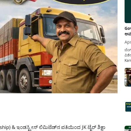
Gov
ಅವಧ
Apr
ಬೆಂಗ
ವಿಶೇ
Karn
ನೌಕ
ಸರ್ಕ
ಕಲ್ಯ
pp
ip) & ಇಂಡಸ್ಟ್ರೀಸ್ ಲಿಮಿಟೆಡ್‌ನ ವತಿಯಿಂದ JK ಟೈರ್ ಶಿಕ್ಷಾ