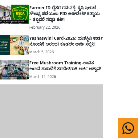
Farmer ID-ರೈತರ ಗಮನಕ್ಕೆ: ಕೃಷಿ ಇಲಾಖೆ
ಸೌಲಭ್ಯ ಪಡೆಯಲು FID ಅಪ್‌ಡೇಟ್ ಕಡ್ಡಾಯ
– ತಪ್ಪಿದರೆ ಸಬ್ಸಿಡಿ ಕಟ್!
February 22, 2026
Yashaswini Card-2026: ಯಶಸ್ವಿನಿ ಕಾರ್ಡ
ನೊಂದಣಿ ಆರಂಭ! ಕೂಡಲೇ ಅರ್ಜಿ ಸಲ್ಲಿಸಿ!
March 5, 2026
Free Mushroom Training-ಉಚಿತ
ಅಣಬೆ ಸಾಕಾಣಿಕೆ ತರಬೇತಿಗಾಗಿ ಅರ್ಜಿ ಆಹ್ವಾನ!
March 15, 2026