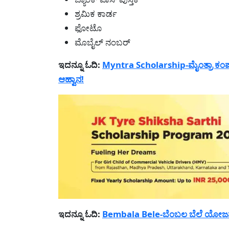
ಶ್ರಮಿಕ ಕಾರ್ಡ
ಫೋಟೊ
ಮೊಬೈಲ್ ನಂಬರ್
ಇದನ್ನೂ ಓದಿ:
Myntra Scholarship-ಮೈಂತ್ರಾ ಕಂಪ
ಆಹ್ವಾನ!
ಇದನ್ನೂ ಓದಿ:
Bembala Bele-ಬೆಂಬಲ ಬೆಲೆ ಯೋಜನೆಯಲ