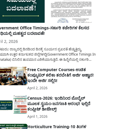
ernment Office Timings-ಸರ್ಕಾರಿ ಕಚೇರಿಗಳ ಕೆಲಸದ
ಿಯಲ್ಲಿ ಮಹತ್ವದ ಬದಲಾವಣೆ!
il 2, 2026
ಳೂರು: ರಾಜ್ಯದಲ್ಲಿ ದಿನದಿಂದ ದಿನಕ್ಕೆ ಸೂರ್ಯನ ಪ್ರಖರತೆ ಹೆಚ್ಚುತ್ತಿದ್ದು,
ಷವಾಗಿ ಉತ್ತರ ಕರ್ನಾಟಕದ ಜಿಲ್ಲೆಗಳಲ್ಲಿ(Government Office Timings In
ataka) ಬಿಸಿಲಿನ ತಾಪಮಾನ ಏರಿಕೆಯಾಗುತ್ತಿದೆ. ಈ ಹಿನ್ನೆಲೆಯಲ್ಲಿ ಸರ್ಕಾರಿ
ರರ ಹಿತದೃಷ್ಟಿಯಿಂದ ಹಾಗೂ ಸಾರ್ವಜನಿಕರ ಅನುಕೂಲಕ್ಕಾಗಿ ಕರ್ನಾಟಕ
Free Computer Courses-ಉಚಿತ
ಾರವು ಮಹತ್ವದ ನಿರ್ಧಾರವೊಂದನ್ನು ಕೈಗೊಂಡಿದೆ. ಕಿತ್ತೂರು ಕರ್ನಾಟಕ ಮತ್ತು
ಕಂಪ್ಯೂಟರ್ ಕಲಿಕಾ ತರಬೇತಿಗೆ ಅರ್ಜಿ ಆಹ್ವಾನ!
ಾಣ ಕರ್ನಾಟಕದ ಒಟ್ಟು 9 ಜಿಲ್ಲೆಗಳಲ್ಲಿ ಏಪ್ರಿಲ್...
ಇಂದೇ ಅರ್ಜಿ ಸಲ್ಲಿಸಿ!
April 2, 2026
Census-2026: ಇಂದಿನಿಂದ ಮೊಬೈಲ್
ಮೂಲಕ ಸ್ವಯಂ-ಜನಗಣತಿ ಆರಂಭ! ಇಲ್ಲಿದೆ
ಕಂಪ್ಲೀಟ್ ಡೀಟೇಲ್ಸ್!
April 1, 2026
Horticulture Training-10 ತಿಂಗಳ