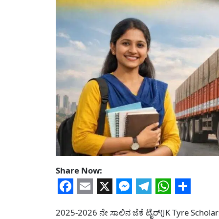
Share Now:
Facebook
Email
X
Messenger
Telegram
WhatsA
Share
2025-2026 ನೇ ಸಾಲಿನ ಜೆಕೆ ಟೈರ್(JK Tyre Scholarsh