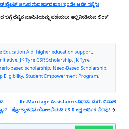
ನ್ ಪೈಲಟ್ ಆಗುವ ಸುವರ್ಣಾವಕಾಶ! ಇಂದೇ ಅರ್ಜಿ ಸಲ್ಲಿಸಿ!
ಗ್ಗೆ ಹೆಚ್ಚಿನ ಮಾಹಿತಿಯನ್ನು ಪಡೆಯಲು ಇಲ್ಲಿ ನೀಡಿರುವ ಲಿಂಕ್
e Education Aid
,
higher education support
,
nitiative
,
JK Tyre CSR Scholarship
,
JK Tyre
erit-based scholarship
,
Need-Based Scholarship
,
 Eligibility
,
Student Empowerment Program
,
ಂದ
Re-Marriage Assistance-ವಿಧವಾ ಮರು ವಿವಾಹ
ವಾನ!
ಪ್ರೋತ್ಸಾಹಧನ ಯೋಜನೆಯಡಿ ₹3.0 ಲಕ್ಷ ಆರ್ಥಿಕ ನೆರವು!
→