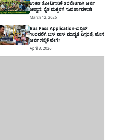
ಉಚಿತ ತೋಟಗಾರಿಕೆ ತರಬೇತಿಗಾಗಿ ಅರ್ಜಿ
ಆಹ್ವಾನ: ರೈತ ಮಕ್ಕಳಿಗೆ ಸುವರ್ಣಾವಕಾಶ!
March 12, 2026
Bus Pass Application-ಏಪ್ರಿಲ್
10ರವರೆಗೆ ಬಸ್ ಪಾಸ್ ಮಾನ್ಯತೆ ವಿಸ್ತರಣೆ, ಹೊಸ
ಅರ್ಜಿ ಸಲ್ಲಿಕೆ ಹೇಗೆ?
April 3, 2026