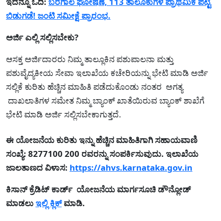
ಇದನ್ನೂ ಓದಿ:
ಬರಗಾಲ ಘೋಷಣೆ, 113 ತಾಲೂಕುಗಳ ಪ್ರಾಥಮಿಕ ಪಟ್ಟಿ
ಬಿಡುಗಡೆ! ಜಂಟಿ ಸಮೀಕ್ಷೆ ಪ್ರಾರಂಭ.
ಅರ್ಜಿ ಎಲ್ಲಿ ಸಲ್ಲಿಸಬೇಕು?
ಆಸಕ್ತ ಅರ್ಜಿದಾರರು ನಿಮ್ಮ ತಾಲ್ಲೂಕಿನ ಪಶುಪಾಲನಾ ಮತ್ತು
ಪಶುವೈದ್ಯಕೀಯ ಸೇವಾ ಇಲಾಖೆಯ ಕಚೇರಿಯನ್ನು ಭೇಟಿ ಮಾಡಿ ಅರ್ಜಿ
ಸಲ್ಲಿಕೆ ಕುರಿತು ಹೆಚ್ಚಿನ ಮಾಹಿತಿ ಪಡೆದುಕೊಂಡು ನಂತರ ಅಗತ್ಯ
ದಾಖಲಾತಿಗಳ ಸಮೇತ ನಿಮ್ಮ ಬ್ಯಾಂಕ್ ಖಾತೆಯಿರುವ ಬ್ಯಾಂಕ್ ಶಾಖೆಗೆ
ಭೇಟಿ ಮಾಡಿ ಅರ್ಜಿ ಸಲ್ಲಿಸಬೇಕಾಗುತ್ತದೆ.
ಈ ಯೋಜನೆಯ ಕುರಿತು ಇನ್ನು ಹೆಚ್ಚಿನ ಮಾಹಿತಿಗಾಗಿ ಸಹಾಯವಾಣಿ
ಸಂಖ್ಯೆ: 8277100 200 ರವರನ್ನು ಸಂಪರ್ಕಿಸುವುದು. ಇಲಾಖೆಯ
ಜಾಲತಾಣದ ವಿಳಾಸ:
https://ahvs.karnataka.gov.in
ಕಿಸಾನ್‌ ಕ್ರೆಡಿಟ್‌ ಕಾರ್ಡ್‌ ಯೋಜನೆಯ ಮಾರ್ಗಸೂಚಿ ಡೌನ್ಲೋಡ್
ಮಾಡಲು
ಇಲ್ಲಿ ಕ್ಲಿಕ್
ಮಾಡಿ.