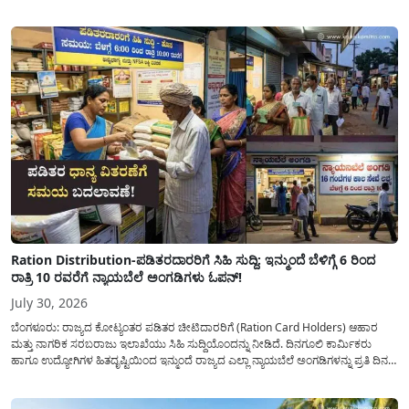
ನೀಡಿದೆ. ಅರ್ಜಿ ಸಲ್ಲಿಕೆಯ ಅವಧಿಯನ್ನು ವಿಸ್ತರಿಸಿ ಅಧಿಕೃತ ಪ್ರಕಟಣೆ ಹೊರಡಿಸಿದ್ದು, ಇದುವರೆಗೆ ಅರ್ಜಿ
ಸಲ್ಲಿಸಲು...
Ration Distribution-ಪಡಿತರದಾರರಿಗೆ ಸಿಹಿ ಸುದ್ದಿ: ಇನ್ಮುಂದೆ ಬೆಳಿಗ್ಗೆ 6 ರಿಂದ
ರಾತ್ರಿ 10 ರವರೆಗೆ ನ್ಯಾಯಬೆಲೆ ಅಂಗಡಿಗಳು ಓಪನ್!
July 30, 2026
ಬೆಂಗಳೂರು: ರಾಜ್ಯದ ಕೋಟ್ಯಂತರ ಪಡಿತರ ಚೀಟಿದಾರರಿಗೆ (Ration Card Holders) ಆಹಾರ
ಮತ್ತು ನಾಗರಿಕ ಸರಬರಾಜು ಇಲಾಖೆಯು ಸಿಹಿ ಸುದ್ದಿಯೊಂದನ್ನು ನೀಡಿದೆ. ದಿನಗೂಲಿ ಕಾರ್ಮಿಕರು
ಹಾಗೂ ಉದ್ಯೋಗಿಗಳ ಹಿತದೃಷ್ಟಿಯಿಂದ ಇನ್ಮುಂದೆ ರಾಜ್ಯದ ಎಲ್ಲಾ ನ್ಯಾಯಬೆಲೆ ಅಂಗಡಿಗಳನ್ನು ಪ್ರತಿ ದಿನ
ಬೆಳಿಗ್ಗೆ 6:00 ಗಂಟೆಯಿಂದ ರಾತ್ರಿ 10:00 ಗಂಟೆಯವರೆಗೆ ಕಡ್ಡಾಯವಾಗಿ ತೆರೆದಿಟ್ಟು ಪಡಿತರ ಧಾನ್ಯ
ವಿತರಿಸುವಂತೆ ಇಲಾಖೆಯ...