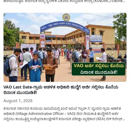
ಹರಿದುಬರುತ್ತಿದೆ. ಕರ್ನಾಟಕ ರಾಜ್ಯ ನೈಸರ್ಗಿಕ ವಿಕೋಪ ಉಸ್ತುವಾರಿ ಕೇಂದ್ರ (KSNDMC) ಬಿಡುಗಡೆ
ಮಾಡಿರುವ ಆಗಸ್ಟ್ 04, 2026ರ ವರದಿಯಂತೆ, ರಾಜ್ಯದ ಪ್ರಮುಖ 14 ಜಲಾಶಯಗಳಿಗೆ ಒಂದೇ
ದಿನದಲ್ಲಿ ಬರೋಬ್ಬರಿ 34.8 TMC...
VAO Last Date-ಗ್ರಾಮ ಆಡಳಿತ ಅಧಿಕಾರಿ ಹುದ್ದೆಗೆ ಅರ್ಜಿ ಸಲ್ಲಿಸಲು ಕೊನೆಯ
ದಿನಾಂಕ ಮುಂದೂಡಿಕೆ!
August 1, 2026
ಕರ್ನಾಟಕ ಸರ್ಕಾರದ ಕಂದಾಯ ಇಲಾಖೆಯಲ್ಲಿ ಖಾಲಿ ಇರುವ ‘ಗ್ರೂಪ್-ಸಿ’ ವೃಂದದ ಗ್ರಾಮ ಆಡಳಿತ
ಅಧಿಕಾರಿ (Village Administrative Officer – VAO) ನೇರ ನೇಮಕಾತಿ ಹುದ್ದೆಗಳಿಗೆ ಅರ್ಜಿ
ಸಲ್ಲಿಸಲು ಕಾಯುತ್ತಿದ್ದ ಉದ್ಯೋಗಾಕಾಂಕ್ಷಿಗಳಿಗೆ ಕರ್ನಾಟಕ ಪರೀಕ್ಷಾ ಪ್ರಾಧಿಕಾರ (KEA) ಬಿಗ್ ರಿಲೀಫ್
ನೀಡಿದೆ. ಅರ್ಜಿ ಸಲ್ಲಿಕೆಯ ಅವಧಿಯನ್ನು ವಿಸ್ತರಿಸಿ ಅಧಿಕೃತ ಪ್ರಕಟಣೆ ಹೊರಡಿಸಿದ್ದು, ಇದುವರೆಗೆ ಅರ್ಜಿ
ಸಲ್ಲಿಸಲು...