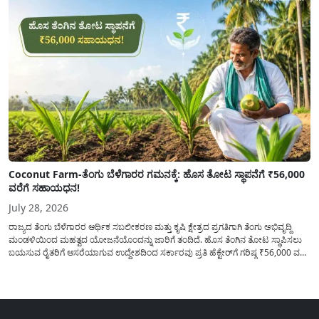
Coconut Farm-ತೆಂಗು ಬೆಳೆಗಾರರ ಗಮನಕ್ಕೆ: ಹೊಸ ತೋಟ ಸ್ಥಾಪನೆಗೆ ₹56,000
ವರೆಗೆ ಸಹಾಯಧನ!
July 28, 2026
ರಾಜ್ಯದ ತೆಂಗು ಬೆಳೆಗಾರರ ಆರ್ಥಿಕ ಸಬಲೀಕರಣ ಮತ್ತು ಕೃಷಿ ಕ್ಷೇತ್ರದ ಪ್ರಗತಿಗಾಗಿ ತೆಂಗು ಅಭಿವೃದ್ದಿ
ಮಂಡಳಿಯಿಂದ ಮಹತ್ವದ ಯೋಜನೆಯೊಂದನ್ನು ಜಾರಿಗೆ ತಂದಿದೆ. ಹೊಸ ತೆಂಗಿನ ತೋಟ ಸ್ಥಾಪಿಸಲು
ಬಯಸುವ ರೈತರಿಗೆ ಆಸರೆಯಾಗುವ ಉದ್ದೇಶದಿಂದ ಸರ್ಕಾರವು ಪ್ರತಿ ಹೆಕ್ಟೇರ್‌ಗೆ ಗರಿಷ್ಠ ₹56,000 ವರೆಗೆ
ಧನಸಹಾಯ ಪಡೆಯಲು ಅರ್ಜಿಯನ್ನು ಆಹ್ವಾನಿಸಿದೆ. ತೆಂಗು ಅಭಿವೃದ್ದಿ ಮಂಡಳಿಯ ಯೋಜನೆ
ಅಡಿಯಲ್ಲಿ ನೀಡಲಾಗುವ...