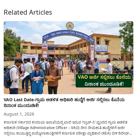
Related Articles
VAO Last Date-ಗ್ರಾಮ ಆಡಳಿತ ಅಧಿಕಾರಿ ಹುದ್ದೆಗೆ ಅರ್ಜಿ ಸಲ್ಲಿಸಲು ಕೊನೆಯ
ದಿನಾಂಕ ಮುಂದೂಡಿಕೆ!
August 1, 2026
ಕರ್ನಾಟಕ ಸರ್ಕಾರದ ಕಂದಾಯ ಇಲಾಖೆಯಲ್ಲಿ ಖಾಲಿ ಇರುವ ‘ಗ್ರೂಪ್-ಸಿ’ ವೃಂದದ ಗ್ರಾಮ ಆಡಳಿತ
ಅಧಿಕಾರಿ (Village Administrative Officer – VAO) ನೇರ ನೇಮಕಾತಿ ಹುದ್ದೆಗಳಿಗೆ ಅರ್ಜಿ
ಸಲ್ಲಿಸಲು ಕಾಯುತ್ತಿದ್ದ ಉದ್ಯೋಗಾಕಾಂಕ್ಷಿಗಳಿಗೆ ಕರ್ನಾಟಕ ಪರೀಕ್ಷಾ ಪ್ರಾಧಿಕಾರ (KEA) ಬಿಗ್ ರಿಲೀಫ್