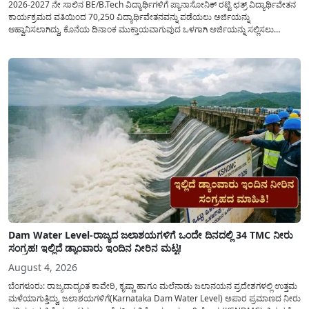
2026-2027 ನೇ ಸಾಲಿನ BE/B.Tech ವಿದ್ಯಾರ್ಥಿಗಳಿಗೆ ಪ್ಯಾನಾಸೋನಿಕ್ ರಟ್ಟಿ ಛತ್ರ್ ವಿದ್ಯಾರ್ಥಿವೇತನ
ಕಾರ್ಯಕ್ರಮದ ವತಿಯಿಂದ 70,250 ವಿದ್ಯಾರ್ಥಿವೇತನವನ್ನು ಪಡೆಯಲು ಅರ್ಜಿಯನ್ನು
ಆಹ್ವಾನಿಸಲಾಗಿದ್ದು, ಕೊನೆಯ ದಿನಾಂಕ ಮುಕ್ತಾಯವಾಗುವುದ ಒಳಗಾಗಿ ಅರ್ಜಿಯನ್ನು ಸಲ್ಲಿಸಲು
ಕೋರಿದೆ. ಆರ್ಥಿಕವಾಗಿ ಹಿಂದುಳಿದ ಹಾಗೂ ಬಡ ಕುಟುಂಬ ವರ್ಗದ ವಿದ್ಯಾರ್ಥಿಗಳು ಅವರ ಮುಂದಿನ
ಶಿಕ್ಷಣವನ್ನು ಮುಂದುವರಿಸಲು ಯಾವುದೇ ಅಡಚಣೆಯಾಗದಂತೆ ನೋಡಿಕೊಳ್ಳಲು ಈ ಯೋಜನೆಯನ್ನು
ಜಾರಿಗೆ...
Dam Water Level-ರಾಜ್ಯದ ಜಲಾಶಯಗಳಿಗೆ ಒಂದೇ ದಿನದಲ್ಲಿ 34 TMC ನೀರು
ಸಂಗ್ರಹ! ಇಲ್ಲಿದೆ ಡ್ಯಾಂವಾರು ಇಂದಿನ ನೀರಿನ ಮಟ್ಟ!
August 4, 2026
ಬೆಂಗಳೂರು: ರಾಜ್ಯದಾದ್ಯಂತ ಕಾವೇರಿ, ಕೃಷ್ಣಾ ಹಾಗೂ ಮಲೆನಾಡು ಜಲಾನಯನ ಪ್ರದೇಶಗಳಲ್ಲಿ ಉತ್ತಮ
ಮಳೆಯಾಗುತ್ತಿದ್ದು, ಜಲಾಶಯಗಳಿಗೆ(Karnataka Dam Water Level) ಅಪಾರ ಪ್ರಮಾಣದ ನೀರು