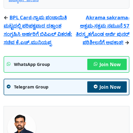
←
BPL Card-ಗ್ರಾಮ ಪಂಚಾಯಿತಿ
Akrama sakrama-
ಮಟ್ಟದಲ್ಲಿ ಪರಿಪಕ್ವವಾದ ದತ್ತಾಂಶ
ಅಕ್ರಮ-ಸಕ್ರಮ ನಮೂನೆ 57
ಸಂಗ್ರಹಿಸಿ ಅರ್ಹರಿಗೆ ಬಿಪಿಎಲ್‌ ವಿತರಣೆ:
ತಿರಸ್ಕೃತಗೊಂಡ ಅರ್ಜಿ ಪುನರ್
ಸಚಿವ ಕೆ.ಎಚ್.ಮುನಿಯಪ್ಪ
ಪರಿಶೀಲನೆಗೆ ಅವಕಾಶ!
→
Join Now
WhatsApp Group
Join Now
Telegram Group