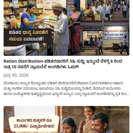
Ration Distribution-ಪಡಿತರದಾರರಿಗೆ ಸಿಹಿ ಸುದ್ದಿ: ಇನ್ಮುಂದೆ ಬೆಳಿಗ್ಗೆ 6 ರಿಂದ
ರಾತ್ರಿ 10 ರವರೆಗೆ ನ್ಯಾಯಬೆಲೆ ಅಂಗಡಿಗಳು ಓಪನ್!
July 30, 2026
ಬೆಂಗಳೂರು: ರಾಜ್ಯದ ಕೋಟ್ಯಂತರ ಪಡಿತರ ಚೀಟಿದಾರರಿಗೆ (Ration Card Holders) ಆಹಾರ
ಮತ್ತು ನಾಗರಿಕ ಸರಬರಾಜು ಇಲಾಖೆಯು ಸಿಹಿ ಸುದ್ದಿಯೊಂದನ್ನು ನೀಡಿದೆ. ದಿನಗೂಲಿ ಕಾರ್ಮಿಕರು
ಹಾಗೂ ಉದ್ಯೋಗಿಗಳ ಹಿತದೃಷ್ಟಿಯಿಂದ ಇನ್ಮುಂದೆ ರಾಜ್ಯದ ಎಲ್ಲಾ ನ್ಯಾಯಬೆಲೆ ಅಂಗಡಿಗಳನ್ನು ಪ್ರತಿ ದಿನ
ಬೆಳಿಗ್ಗೆ 6:00 ಗಂಟೆಯಿಂದ ರಾತ್ರಿ 10:00 ಗಂಟೆಯವರೆಗೆ ಕಡ್ಡಾಯವಾಗಿ ತೆರೆದಿಟ್ಟು ಪಡಿತರ ಧಾನ್ಯ
ವಿತರಿಸುವಂತೆ ಇಲಾಖೆಯ...