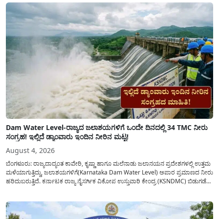
ಜಾರಿಗೆ...
Dam Water Level-ರಾಜ್ಯದ ಜಲಾಶಯಗಳಿಗೆ ಒಂದೇ ದಿನದಲ್ಲಿ 34 TMC ನೀರು
ಸಂಗ್ರಹ! ಇಲ್ಲಿದೆ ಡ್ಯಾಂವಾರು ಇಂದಿನ ನೀರಿನ ಮಟ್ಟ!
August 4, 2026
ಬೆಂಗಳೂರು: ರಾಜ್ಯದಾದ್ಯಂತ ಕಾವೇರಿ, ಕೃಷ್ಣಾ ಹಾಗೂ ಮಲೆನಾಡು ಜಲಾನಯನ ಪ್ರದೇಶಗಳಲ್ಲಿ ಉತ್ತಮ
ಮಳೆಯಾಗುತ್ತಿದ್ದು, ಜಲಾಶಯಗಳಿಗೆ(Karnataka Dam Water Level) ಅಪಾರ ಪ್ರಮಾಣದ ನೀರು
ಹರಿದುಬರುತ್ತಿದೆ. ಕರ್ನಾಟಕ ರಾಜ್ಯ ನೈಸರ್ಗಿಕ ವಿಕೋಪ ಉಸ್ತುವಾರಿ ಕೇಂದ್ರ (KSNDMC) ಬಿಡುಗಡೆ
ಮಾಡಿರುವ ಆಗಸ್ಟ್ 04, 2026ರ ವರದಿಯಂತೆ, ರಾಜ್ಯದ ಪ್ರಮುಖ 14 ಜಲಾಶಯಗಳಿಗೆ ಒಂದೇ
ದಿನದಲ್ಲಿ ಬರೋಬ್ಬರಿ 34.8 TMC...