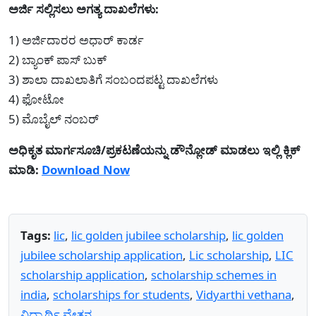
ಅರ್ಜಿ ಸಲ್ಲಿಸಲು ಅಗತ್ಯ ದಾಖಲೆಗಳು:
1) ಅರ್ಜಿದಾರರ ಅಧಾರ್ ಕಾರ್ಡ
2) ಬ್ಯಾಂಕ್ ಪಾಸ್ ಬುಕ್
3) ಶಾಲಾ ದಾಖಲಾತಿಗೆ ಸಂಬಂದಪಟ್ಟ ದಾಖಲೆಗಳು
4) ಫೋಟೋ
5) ಮೊಬೈಲ್ ನಂಬರ್
ಅಧಿಕೃತ ಮಾರ್ಗಸೂಚಿ/ಪ್ರಕಟಣೆಯನ್ನು ಡೌನ್ಲೋಡ್ ಮಾಡಲು ಇಲ್ಲಿ ಕ್ಲಿಕ್
ಮಾಡಿ:
Download Now
Tags:
lic
,
lic golden jubilee scholarship
,
lic golden
jubilee scholarship application
,
Lic scholarship
,
LIC
scholarship application
,
scholarship schemes in
india
,
scholarships for students
,
Vidyarthi vethana
,
ವಿದ್ಯಾರ್ಥಿ ವೇತನ