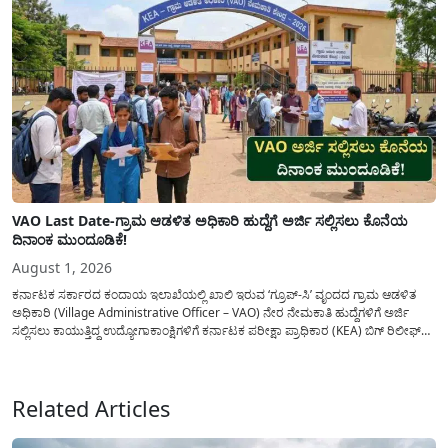
VAO Last Date-ಗ್ರಾಮ ಆಡಳಿತ ಅಧಿಕಾರಿ ಹುದ್ದೆಗೆ ಅರ್ಜಿ ಸಲ್ಲಿಸಲು ಕೊನೆಯ
ದಿನಾಂಕ ಮುಂದೂಡಿಕೆ!
August 1, 2026
ಕರ್ನಾಟಕ ಸರ್ಕಾರದ ಕಂದಾಯ ಇಲಾಖೆಯಲ್ಲಿ ಖಾಲಿ ಇರುವ ‘ಗ್ರೂಪ್-ಸಿ’ ವೃಂದದ ಗ್ರಾಮ ಆಡಳಿತ
ಅಧಿಕಾರಿ (Village Administrative Officer – VAO) ನೇರ ನೇಮಕಾತಿ ಹುದ್ದೆಗಳಿಗೆ ಅರ್ಜಿ
ಸಲ್ಲಿಸಲು ಕಾಯುತ್ತಿದ್ದ ಉದ್ಯೋಗಾಕಾಂಕ್ಷಿಗಳಿಗೆ ಕರ್ನಾಟಕ ಪರೀಕ್ಷಾ ಪ್ರಾಧಿಕಾರ (KEA) ಬಿಗ್ ರಿಲೀಫ್
ನೀಡಿದೆ. ಅರ್ಜಿ ಸಲ್ಲಿಕೆಯ ಅವಧಿಯನ್ನು ವಿಸ್ತರಿಸಿ ಅಧಿಕೃತ ಪ್ರಕಟಣೆ ಹೊರಡಿಸಿದ್ದು, ಇದುವರೆಗೆ ಅರ್ಜಿ
ಸಲ್ಲಿಸಲು...
Related Articles