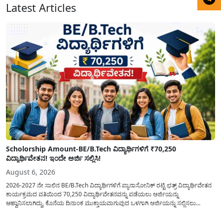
Latest Articles
Scholorship Amount-BE/B.Tech ವಿದ್ಯಾರ್ಥಿಗಳಿಗೆ ₹70,250
ವಿದ್ಯಾರ್ಥಿವೇತನ! ಇಂದೇ ಅರ್ಜಿ ಸಲ್ಲಿಸಿ!
August 6, 2026
2026-2027 ನೇ ಸಾಲಿನ BE/B.Tech ವಿದ್ಯಾರ್ಥಿಗಳಿಗೆ ಪ್ಯಾನಾಸೋನಿಕ್ ರಟ್ಟಿ ಛತ್ರ್ ವಿದ್ಯಾರ್ಥಿವೇತನ
ಕಾರ್ಯಕ್ರಮದ ವತಿಯಿಂದ 70,250 ವಿದ್ಯಾರ್ಥಿವೇತನವನ್ನು ಪಡೆಯಲು ಅರ್ಜಿಯನ್ನು
ಆಹ್ವಾನಿಸಲಾಗಿದ್ದು, ಕೊನೆಯ ದಿನಾಂಕ ಮುಕ್ತಾಯವಾಗುವುದ ಒಳಗಾಗಿ ಅರ್ಜಿಯನ್ನು ಸಲ್ಲಿಸಲು
ಕೋರಿದೆ. ಆರ್ಥಿಕವಾಗಿ ಹಿಂದುಳಿದ ಹಾಗೂ ಬಡ ಕುಟುಂಬ ವರ್ಗದ ವಿದ್ಯಾರ್ಥಿಗಳು ಅವರ ಮುಂದಿನ
ಶಿಕ್ಷಣವನ್ನು ಮುಂದುವರಿಸಲು ಯಾವುದೇ ಅಡಚಣೆಯಾಗದಂತೆ ನೋಡಿಕೊಳ್ಳಲು ಈ ಯೋಜನೆಯನ್ನು