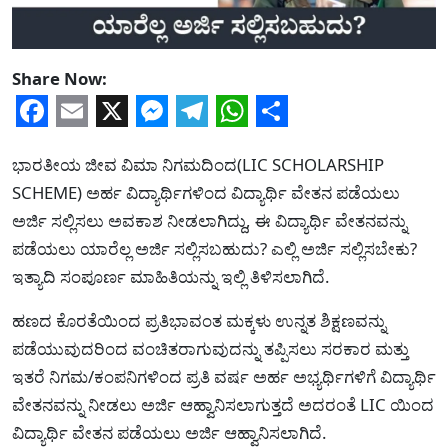
Share Now:
Facebook
Email
X
Messenger
Telegram
WhatsApp
Share
ಭಾರತೀಯ ಜೀವ ವಿಮಾ ನಿಗಮದಿಂದ(LIC SCHOLARSHIP
SCHEME) ಅರ್ಹ ವಿದ್ಯಾರ್ಥಿಗಳಿಂದ ವಿದ್ಯಾರ್ಥಿ ವೇತನ ಪಡೆಯಲು
ಅರ್ಜಿ ಸಲ್ಲಿಸಲು ಅವಕಾಶ ನೀಡಲಾಗಿದ್ದು, ಈ ವಿದ್ಯಾರ್ಥಿ ವೇತನವನ್ನು
ಪಡೆಯಲು ಯಾರೆಲ್ಲ ಅರ್ಜಿ ಸಲ್ಲಿಸಬಹುದು? ಎಲ್ಲಿ ಅರ್ಜಿ ಸಲ್ಲಿಸಬೇಕು?
ಇತ್ಯಾದಿ ಸಂಪೂರ್ಣ ಮಾಹಿತಿಯನ್ನು ಇಲ್ಲಿ ತಿಳಿಸಲಾಗಿದೆ.
ಹಣದ ಕೊರತೆಯಿಂದ ಪ್ರತಿಭಾವಂತ ಮಕ್ಕಳು ಉನ್ನತ ಶಿಕ್ಷಣವನ್ನು
ಪಡೆಯುವುದರಿಂದ ವಂಚಿತರಾಗುವುದನ್ನು ತಪ್ಪಿಸಲು ಸರಕಾರ ಮತ್ತು
ಇತರೆ ನಿಗಮ/ಕಂಪನಿಗಳಿಂದ ಪ್ರತಿ ವರ್ಷ ಅರ್ಹ ಅಭ್ಯರ್ಥಿಗಳಿಗೆ ವಿದ್ಯಾರ್ಥಿ
ವೇತನವನ್ನು ನೀಡಲು ಅರ್ಜಿ ಆಹ್ವಾನಿಸಲಾಗುತ್ತದೆ ಅದರಂತೆ LIC ಯಿಂದ
ವಿದ್ಯಾರ್ಥಿ ವೇತನ ಪಡೆಯಲು ಅರ್ಜಿ ಆಹ್ವಾನಿಸಲಾಗಿದೆ.