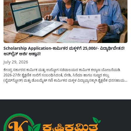
Scholarship Application-ಕಾರ್ಮಿಕರ ಮಕ್ಕಳಿಗೆ 25,000/- ವಿದ್ಯಾರ್ಥಿವೇತನ!
ಆನ್‍ಲೈನ್ ಅರ್ಜಿ ಆಹ್ವಾನ!
July 29, 2026
ಕೇಂದ್ರ ಸರ್ಕಾರದ ಕಾರ್ಮಿಕ ಮತ್ತು ಉದ್ಯೋಗ ಸಚಿವಾಲಯದ ಕಾರ್ಮಿಕ ಕಲ್ಯಾಣ ಯೋಜನೆಯಡಿ
2026-27ನೇ ಶೈಕ್ಷಣಿಕ ಸಾಲಿಗೆ ಸಂಬಂಧಿಸಿದಂತೆ, ಬೀಡಿ, ಸಿನೆಮಾ ಹಾಗೂ ಸುಣ್ಣದ ಕಲ್ಲು
(ಲೈಮ್‍ಸ್ಟೋನ್) ಮತ್ತು ಡೊಲಮೈಟ್ ಗಣಿ ಕಾರ್ಮಿಕರ ಮಕ್ಕಳ ವಿದ್ಯಾಭ್ಯಾಸಕ್ಕಾಗಿ ಶೈಕ್ಷಣಿಕ ಧನಸಹಾಯ/
ವಿದ್ಯಾರ್ಥಿವೇತನ(Scholaship Online Application) ನೀಡಲು ಆನ್‍ಲೈನ್ ಮೂಲಕ ಅರ್ಜಿಗಳನ್ನು
ಆಹ್ವಾನಿಸಿದೆ. ಈ ಬಾರಿಯ ವಿದ್ಯಾರ್ಥಿವೇತನ ಯೋಜನೆಯು 1ನೇ ತರಗತಿಯ...