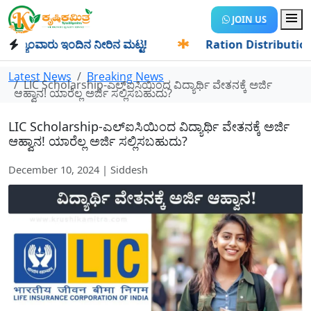
JOIN US
ಾಂವಾರು ಇಂದಿನ ನೀರಿನ ಮಟ್ಟ!
✱
Ration Distribution-ಪಡಿತರದಾರ
Latest News
Breaking News
LIC Scholarship-ಎಲ್‌ಐಸಿಯಿಂದ ವಿದ್ಯಾರ್ಥಿ ವೇತನಕ್ಕೆ ಅರ್ಜಿ
ಆಹ್ವಾನ! ಯಾರೆಲ್ಲ ಅರ್ಜಿ ಸಲ್ಲಿಸಬಹುದು?
LIC Scholarship-ಎಲ್‌ಐಸಿಯಿಂದ ವಿದ್ಯಾರ್ಥಿ ವೇತನಕ್ಕೆ ಅರ್ಜಿ
ಆಹ್ವಾನ! ಯಾರೆಲ್ಲ ಅರ್ಜಿ ಸಲ್ಲಿಸಬಹುದು?
December 10, 2024 | Siddesh