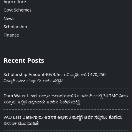
Agriculture
Govt Schemes
News
Scholarship
Finance
Recent Posts
Scholorship Amount-BE/B.Tech ವಿದ್ಯಾರ್ಥಿಗಳಿಗೆ ₹70,250
ವಿದ್ಯಾರ್ಥಿವೇತನ! ಇಂದೇ ಅರ್ಜಿ ಸಲ್ಲಿಸಿ!
Dam Water Level-ರಾಜ್ಯದ ಜಲಾಶಯಗಳಿಗೆ ಒಂದೇ ದಿನದಲ್ಲಿ 34 TMC ನೀರು
ಸಂಗ್ರಹ! ಇಲ್ಲಿದೆ ಡ್ಯಾಂವಾರು ಇಂದಿನ ನೀರಿನ ಮಟ್ಟ!
VAO Last Date-ಗ್ರಾಮ ಆಡಳಿತ ಅಧಿಕಾರಿ ಹುದ್ದೆಗೆ ಅರ್ಜಿ ಸಲ್ಲಿಸಲು ಕೊನೆಯ
ದಿನಾಂಕ ಮುಂದೂಡಿಕೆ!