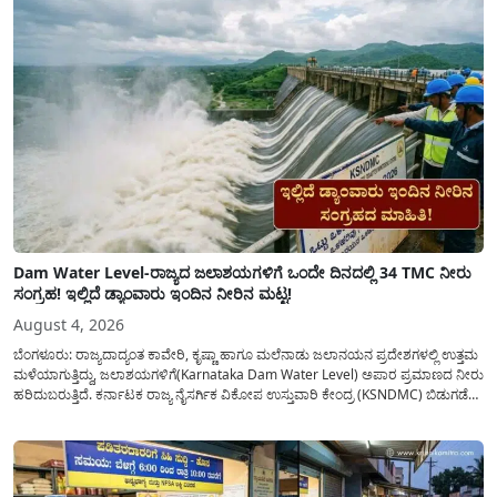
Dam Water Level-ರಾಜ್ಯದ ಜಲಾಶಯಗಳಿಗೆ ಒಂದೇ ದಿನದಲ್ಲಿ 34 TMC ನೀರು
ಸಂಗ್ರಹ! ಇಲ್ಲಿದೆ ಡ್ಯಾಂವಾರು ಇಂದಿನ ನೀರಿನ ಮಟ್ಟ!
August 4, 2026
ಬೆಂಗಳೂರು: ರಾಜ್ಯದಾದ್ಯಂತ ಕಾವೇರಿ, ಕೃಷ್ಣಾ ಹಾಗೂ ಮಲೆನಾಡು ಜಲಾನಯನ ಪ್ರದೇಶಗಳಲ್ಲಿ ಉತ್ತಮ
ಮಳೆಯಾಗುತ್ತಿದ್ದು, ಜಲಾಶಯಗಳಿಗೆ(Karnataka Dam Water Level) ಅಪಾರ ಪ್ರಮಾಣದ ನೀರು
ಹರಿದುಬರುತ್ತಿದೆ. ಕರ್ನಾಟಕ ರಾಜ್ಯ ನೈಸರ್ಗಿಕ ವಿಕೋಪ ಉಸ್ತುವಾರಿ ಕೇಂದ್ರ (KSNDMC) ಬಿಡುಗಡೆ
ಮಾಡಿರುವ ಆಗಸ್ಟ್ 04, 2026ರ ವರದಿಯಂತೆ, ರಾಜ್ಯದ ಪ್ರಮುಖ 14 ಜಲಾಶಯಗಳಿಗೆ ಒಂದೇ
ದಿನದಲ್ಲಿ ಬರೋಬ್ಬರಿ 34.8 TMC...