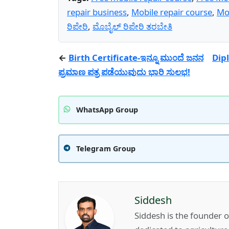
repair business
,
Mobile repair course
,
Mo
ರಿಪೇರಿ
,
ಮೊಬೈಲ್ ರಿಪೇರಿ ತರಬೇತಿ
←
Birth Certificate-ಇನ್ನೂ ಮುಂದೆ ಜನನ
Dipl
ಪ್ರಮಾಣ ಪತ್ರ ಪಡೆಯುವುದು ಭಾರಿ ಸುಲಭ!
WhatsApp Group
Telegram Group
Siddesh
Siddesh is the founder 