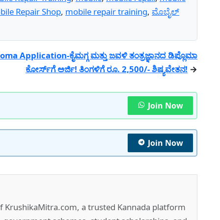
bile Repair Shop
,
mobile repair training
,
ಮೊಬೈಲ್
oma Application-ಕೈಮಗ್ಗ ಮತ್ತು ಜವಳಿ ತಂತ್ರಜ್ಞಾನದ ಡಿಪ್ಲೊಮಾ
ಕೋರ್ಸ್‌ಗೆ ಅರ್ಜಿ! ತಿಂಗಳಿಗೆ ರೂ. 2,500/- ಶಿಷ್ಯವೇತನ!
→
Join Now
Join Now
of KrushikaMitra.com, a trusted Kannada platform