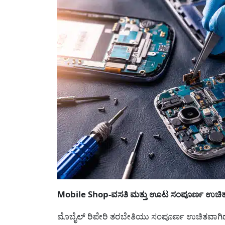
Mobile Shop-ವಸತಿ ಮತ್ತು ಊಟ ಸಂಪೂರ್ಣ ಉಚಿತ
ಮೊಬೈಲ್ ರಿಪೇರಿ ತರಬೇತಿಯು ಸಂಪೂರ್ಣ ಉಚಿತವಾಗಿದ್ದು