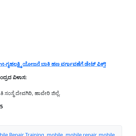
ಲಕ್ಷ್ಮಿ ಯೋಜನೆ ಬಾಕಿ ಹಣ ವರ್ಗಾವಣೆಗೆ ಡೇಟ್ ಫಿಕ್ಸ್!
ದ್ರದ ವಿಳಾಸ:
ಸ್ಥೆ ದೇವಗಿರಿ, ಹಾವೇರಿ ಜಿಲ್ಲೆ.
75
ile Repair Training
,
mobile
,
mobile repair
,
mobile