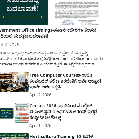
ernment Office Timings-ಸರ್ಕಾರಿ ಕಚೇರಿಗಳ ಕೆಲಸದ
ಿಯಲ್ಲಿ ಮಹತ್ವದ ಬದಲಾವಣೆ!
il 2, 2026
ಳೂರು: ರಾಜ್ಯದಲ್ಲಿ ದಿನದಿಂದ ದಿನಕ್ಕೆ ಸೂರ್ಯನ ಪ್ರಖರತೆ ಹೆಚ್ಚುತ್ತಿದ್ದು,
ಷವಾಗಿ ಉತ್ತರ ಕರ್ನಾಟಕದ ಜಿಲ್ಲೆಗಳಲ್ಲಿ(Government Office Timings In
ataka) ಬಿಸಿಲಿನ ತಾಪಮಾನ ಏರಿಕೆಯಾಗುತ್ತಿದೆ. ಈ ಹಿನ್ನೆಲೆಯಲ್ಲಿ ಸರ್ಕಾರಿ
ರರ ಹಿತದೃಷ್ಟಿಯಿಂದ ಹಾಗೂ ಸಾರ್ವಜನಿಕರ ಅನುಕೂಲಕ್ಕಾಗಿ ಕರ್ನಾಟಕ
Free Computer Courses-ಉಚಿತ
ಾರವು ಮಹತ್ವದ ನಿರ್ಧಾರವೊಂದನ್ನು ಕೈಗೊಂಡಿದೆ. ಕಿತ್ತೂರು ಕರ್ನಾಟಕ ಮತ್ತು
ಕಂಪ್ಯೂಟರ್ ಕಲಿಕಾ ತರಬೇತಿಗೆ ಅರ್ಜಿ ಆಹ್ವಾನ!
ಾಣ ಕರ್ನಾಟಕದ ಒಟ್ಟು 9 ಜಿಲ್ಲೆಗಳಲ್ಲಿ ಏಪ್ರಿಲ್...
ಇಂದೇ ಅರ್ಜಿ ಸಲ್ಲಿಸಿ!
April 2, 2026
Census-2026: ಇಂದಿನಿಂದ ಮೊಬೈಲ್
ಮೂಲಕ ಸ್ವಯಂ-ಜನಗಣತಿ ಆರಂಭ! ಇಲ್ಲಿದೆ
ಕಂಪ್ಲೀಟ್ ಡೀಟೇಲ್ಸ್!
April 1, 2026
Horticulture Training-10 ತಿಂಗಳ