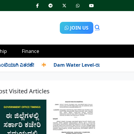
JOIN US
hip
Finance
ಗಿ ವಿತರಣೆ!
✱
Dam Water Level-ರಾಜ್ಯದ ಜಲಾಶಯಗಳಿಗೆ ಒಂದೇ ದಿನದ
st Visited Articles