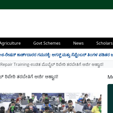
Agriculture
Govt Schemes
News
Scholars
ಕಾರ್ಡ್‍ದಾರರ ಗಮನಕ್ಕೆ: ಆಗಸ್ಟ್ ಮತ್ತು ಸೆಪ್ಟೆಂಬರ್ ತಿಂಗಳ ಪಡಿತರ ಜಂಟಿಯಾ
Repair Training-ಉಚಿತ ಮೊಬೈಲ್ ರಿಪೇರಿ ತರಬೇತಿಗೆ ಅರ್ಜಿ ಆಹ್ವಾನ!
ರಿಪೇರಿ ತರಬೇತಿಗೆ ಅರ್ಜಿ ಆಹ್ವಾನ!
Mo