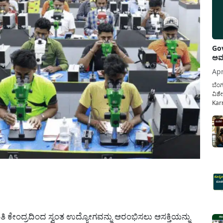
Gov
ಅವಧ
Apr
ಬೆಂಗ
ವಿಶೇ
Karn
ನೌಕ
ಸರ್ಕ
ಕಲ್ಯ
pp
 ಕೇಂದ್ರದಿಂದ ಸ್ವಂತ ಉದ್ಯೋಗವನ್ನು ಆರಂಭಿಸಲು ಆಸಕ್ತಿಯನ್ನು