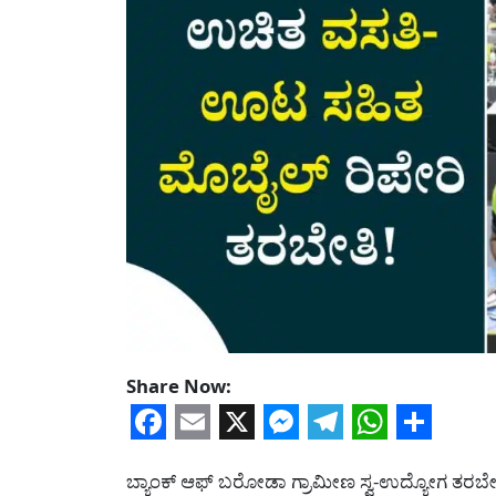
Share Now:
Facebook
Email
X
Messenger
Telegram
WhatsA
Share
ಬ್ಯಾಂಕ್ ಆಫ್ ಬರೋಡಾ ಗ್ರಾಮೀಣ ಸ್ವ-ಉದ್ಯೋಗ ತರಬೇತಿ