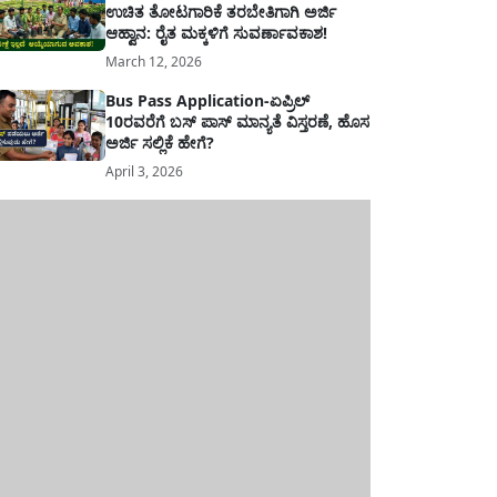
ಉಚಿತ ತೋಟಗಾರಿಕೆ ತರಬೇತಿಗಾಗಿ ಅರ್ಜಿ
ಆಹ್ವಾನ: ರೈತ ಮಕ್ಕಳಿಗೆ ಸುವರ್ಣಾವಕಾಶ!
March 12, 2026
Bus Pass Application-ಏಪ್ರಿಲ್
10ರವರೆಗೆ ಬಸ್ ಪಾಸ್ ಮಾನ್ಯತೆ ವಿಸ್ತರಣೆ, ಹೊಸ
ಅರ್ಜಿ ಸಲ್ಲಿಕೆ ಹೇಗೆ?
April 3, 2026