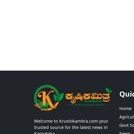
Qui
Home
Agricul
Welcome to Krushikamitra.com your
Govt S
trusted source for the latest news in
Karnataka.
News