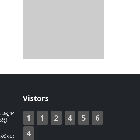
Vistors
ಲ್ಲಿ 34
1
1
2
4
5
6
ಟ್ಟ!
4
ಸಲ್ಲಿಸಲು