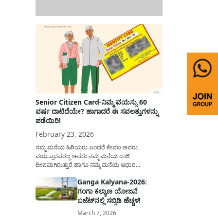
Senior Citizen Card-ನಿಮ್ಮ ವಯಸ್ಸು 60
ವರ್ಷ ದಾಟಿದೆಯೇ? ಹಾಗಾದರೆ ಈ ಸವಲತ್ತುಗಳನ್ನು
ಪಡೆಯಿರಿ!
February 23, 2026
ನಮ್ಮ ಮನೆಯ ಹಿರಿಯರು ಎಂದರೆ ಕೇವಲ ಅವರು
ವಯಸ್ಸಾದವರಲ್ಲ ಅವರು ನಮ್ಮ ಮನೆಯ ದಾರಿ
ದೀಪವಾಗಿರುತ್ತಾರೆ ಹಾಗೂ ನಮ್ಮ ಮನೆಯ ಆಧಾರ
ಸ್ತಂಭಗಳಾಗಿರುತ್ತಾರೆ. ಇವರು ದಿನವಿಡೀ ತಮ್ಮ ಕುಟುಂಬಕ್ಕಾಗಿ
Ganga Kalyana-2026:
ಸಮಾಜಕ್ಕಾಗಿ ದುಡಿತಿರುತ್ತಾರೆ ಹಾಗೆಯೇ ಅವರು ತಮ್ಮ 60
ಗಂಗಾ ಕಲ್ಯಾಣ ಯೋಜನೆ
ವರ್ಷಗಳ ನಂತರದ ಜೀವನವನ್ನು ನೆಮ್ಮದಿಯಿಂದ
ಕಳೆಯಬೇಕೆಂಬುದು ಪ್ರತಿಯೊಬ್ಬರ ಕನಸಾಗಿರುತ್ತದೆ ಆದ್ದರಿಂದ
ಬಜೆಟ್‌ನಲ್ಲಿ ಸಬ್ಸಿಡಿ ಹೆಚ್ಚಳ!
ಸರ್ಕಾರವು ಹಿರಿಯ ನಾಗರಿಕರ ಗುರುತಿನ ಚೀಟಿ...
March 7, 2026