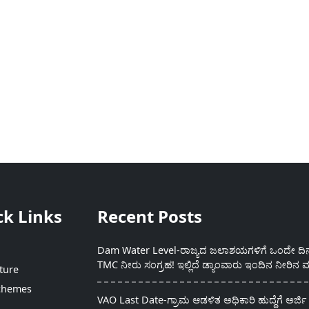
ck Links
Recent Posts
Dam Water Level-ರಾಜ್ಯದ ಜಲಾಶಯಗಳಿಗೆ ಒಂದೇ ದಿನದ
TMC ನೀರು ಸಂಗ್ರಹ! ಇಲ್ಲಿದೆ ಡ್ಯಾಂವಾರು ಇಂದಿನ ನೀರಿನ ಮ
ture
chemes
VAO Last Date-ಗ್ರಾಮ ಆಡಳಿತ ಅಧಿಕಾರಿ ಹುದ್ದೆಗೆ ಅರ್ಜಿ 