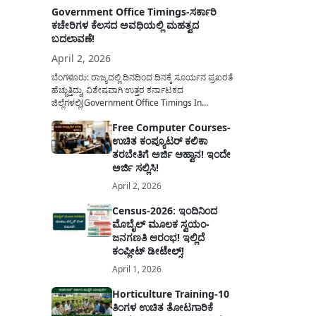
Government Office Timings-ಸರ್ಕಾರಿ
ಕಚೇರಿಗಳ ಕೆಲಸದ ಅವಧಿಯಲ್ಲಿ ಮಹತ್ವದ
ಬದಲಾವಣೆ!
April 2, 2026
ಬೆಂಗಳೂರು: ರಾಜ್ಯದಲ್ಲಿ ದಿನದಿಂದ ದಿನಕ್ಕೆ ಸೂರ್ಯನ ಪ್ರಖರತೆ
ಹೆಚ್ಚುತ್ತಿದ್ದು, ವಿಶೇಷವಾಗಿ ಉತ್ತರ ಕರ್ನಾಟಕದ
ಜಿಲ್ಲೆಗಳಲ್ಲಿ(Government Office Timings In
Karnataka) ಬಿಸಿಲಿನ ತಾಪಮಾನ ಏರಿಕೆಯಾಗುತ್ತಿದೆ. ಈ
Free Computer Courses-
ಹಿನ್ನೆಲೆಯಲ್ಲಿ ಸರ್ಕಾರಿ ನೌಕರರ ಹಿತದೃಷ್ಟಿಯಿಂದ ಹಾಗೂ
ಉಚಿತ ಕಂಪ್ಯೂಟರ್ ಕಲಿಕಾ
ಸಾರ್ವಜನಿಕರ ಅನುಕೂಲಕ್ಕಾಗಿ ಕರ್ನಾಟಕ ಸರ್ಕಾರವು
ಮಹತ್ವದ ನಿರ್ಧಾರವೊಂದನ್ನು ಕೈಗೊಂಡಿದೆ. ಕಿತ್ತೂರು ಕರ್ನಾಟಕ
ತರಬೇತಿಗೆ ಅರ್ಜಿ ಆಹ್ವಾನ! ಇಂದೇ
ಮತ್ತು ಕಲ್ಯಾಣ ಕರ್ನಾಟಕದ ಒಟ್ಟು 9 ಜಿಲ್ಲೆಗಳಲ್ಲಿ ಏಪ್ರಿಲ್...
ಅರ್ಜಿ ಸಲ್ಲಿಸಿ!
April 2, 2026
Census-2026: ಇಂದಿನಿಂದ
ಮೊಬೈಲ್ ಮೂಲಕ ಸ್ವಯಂ-
ಜನಗಣತಿ ಆರಂಭ! ಇಲ್ಲಿದೆ
ಕಂಪ್ಲೀಟ್ ಡೀಟೇಲ್ಸ್!
April 1, 2026
Horticulture Training-10
ತಿಂಗಳ ಉಚಿತ ತೋಟಗಾರಿಕೆ