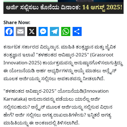
Share Now:
Facebook
Email
X
Messenger
Telegram
WhatsApp
Share
ಕರ್ನಾಟಕ ಸರ್ಕಾರದ ವಿದ್ಯುನ್ಮಾನ. ಮಾಹಿತಿ ತಂತ್ರಜ್ಞಾನ ಮತ್ತು ಜೈವಿಕ
ತಂತ್ರಜ್ಞಾನ ಇಲಾಖೆ "ತಳಹಂತದ ಆವಿಷ್ಕಾರ-2025" (Grassroot
Innovation-2025) ಕಾರ್ಯಕ್ರಮವನ್ನು ಅನುಷ್ಠಾನಗೊಳಿಸಲಾಗುತ್ತಿದ್ದು
ಈ ಯೋಜನೆಯಡಿ ಅರ್ಹ ಅಭ್ಯರ್ಥಿಗಳನ್ನು ಆಯ್ಕೆ ಮಾಡಲು ಆನ್ಲೈನ್
ಮೂಲಕ ಅರ್ಜಿಯನ್ನು ಸಲ್ಲಿಸಲು ಅವಕಾಶವನ್ನು ನೀಡಲಾಗಿದೆ.
"ತಳಹಂತದ ಆವಿಷ್ಕಾರ-2025" ಯೋಜನೆಯಡಿ(Innovation
Karnataka) ಅನುದಾನವನ್ನು ಪಡೆಯಲು ಯಾರೆಲ್ಲ ಅರ್ಜಿ
ಸಲ್ಲಿಸಬಹುದು? ಆನ್ಲೈನ್ ಮೂಲಕ ಅರ್ಜಿಯನ್ನು ಸಲ್ಲಿಸುವ ವಿಧಾನ
ಹೇಗೆ? ಅರ್ಜಿ ಸಲ್ಲಿಸಲು ಅಗತ್ಯ ದಾಖಲಾತಿಗಳೇನು? ಇನ್ನಿತರೆ ಅಗತ್ಯ
ಮಾಹಿತಿಯನ್ನು ಈ ಅಂಕಣದಲ್ಲಿ ತಿಳಿಸಲಾಗಿದೆ.