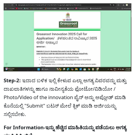
Step-2:
ಇದಾದ ಬಳಿಕ ಇಲ್ಲಿ ಕೇಳುವ ಎಲ್ಲಾ ಅಗತ್ಯ ವಿವರವನ್ನು ಮತ್ತು
ದಾಖಲಾತಿಗಳನ್ನು ಹಾಗೂ ನಾವೀನ್ಯತೆಯ ಫೋಟೋ/ವಿಡಿಯೋ /
Photo/Video of the innovation ಪೈನ್ ಅನ್ನು ಅಪ್ಲೋಡ್ ಮಾಡಿ
ಕೊನೆಯಲ್ಲಿ "Submit" ಬಟನ್ ಮೇಲೆ ಕ್ಲಿಕ್ ಮಾಡಿ ಅರ್ಜಿಯನ್ನು
ಸಲ್ಲಿಸಬೇಕು.
For Information-ಇನ್ನು ಹೆಚ್ಚಿನ ಮಾಹಿತಿಯನ್ನು ಪಡೆಯಲು ಅಗತ್ಯ