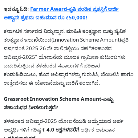
ಇದನ್ನೂ ಓದಿ
:
Farmer Award-ಕೃಷಿ ಪಂಡಿತ ಪ್ರಶಸ್ತಿಗೆ ಅರ್ಜಿ
ಆಹ್ವಾನ! ಪ್ರಥಮ ಬಹುಮಾನ ರೂ ₹50,000!
ಕರ್ನಾಟಕ ಸರ್ಕಾರದ ವಿದ್ಯುನ್ಮಾನ. ಮಾಹಿತಿ ತಂತ್ರಜ್ಞಾನ ಮತ್ತು ಜೈವಿಕ
ತಂತ್ರಜ್ಞಾನ ಇಲಾಖೆಯಿಂದ(Innovation Scheme Amount)ಪ್ರತಿ
ವರ್ಷದಂತೆ 2025-26 ನೇ ಸಾಲಿನಲ್ಲಿಯು ಸಹ "ತಳಹಂತದ
ಆವಿಷ್ಕಾರ-2025" ಯೋಜನೆಯ ಮೂಲಕ ಗ್ರಾಮೀಣ ಕುಟುಂಬಗಳು
ಎದುರಿಸುತ್ತಿರುವ ತಳಹಂತದ ಸವಾಲುಗಳಿಗೆ ಪರಿಹಾರ
ಕಂಡುಹಿಡಿಯಲು, ಹೊಸ ಅವಿಷ್ಕಾರಗಳನ್ನು ಗುರುತಿಸಿ, ಬೆಂಬಲಿಸಿ ಹಾಗೂ
ಉತ್ತೇಜಿಸಲು ಈ ಯೋಜನೆಯನ್ನು ಜಾರಿಗೆ ತರಲಾಗಿದೆ.
Grassroot Innovation Scheme Amount-ಎಷ್ಟು
ಸಹಾಯಧನ ನೀಡಲಾಗುತ್ತದೆ?
ತಳಹಂತದ ಆವಿಷ್ಕಾರ-2025 ಯೋಜನೆಯಡಿ ಆಯ್ಕೆಯಾದ ಅರ್ಹ
ಅಭ್ಯರ್ಥಿಗಳಿಗೆ ಗರಿಷ್ಠ
₹ 4.0 ಲಕ್ಷಗಳವರೆಗೆ
ಆರ್ಥಿಕ ಅನುದಾನ