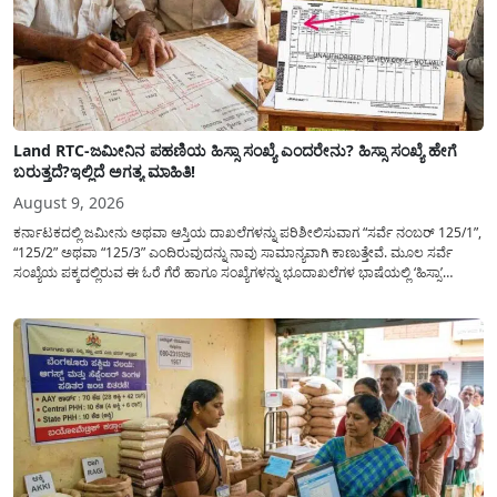
Land RTC-ಜಮೀನಿನ ಪಹಣಿಯ ಹಿಸ್ಸಾ ಸಂಖ್ಯೆ ಎಂದರೇನು? ಹಿಸ್ಸಾ ಸಂಖ್ಯೆ ಹೇಗೆ
ಬರುತ್ತದೆ?ಇಲ್ಲಿದೆ ಅಗತ್ಯ ಮಾಹಿತಿ!
August 9, 2026
ಕರ್ನಾಟಕದಲ್ಲಿ ಜಮೀನು ಅಥವಾ ಆಸ್ತಿಯ ದಾಖಲೆಗಳನ್ನು ಪರಿಶೀಲಿಸುವಾಗ “ಸರ್ವೆ ನಂಬರ್ 125/1”,
“125/2” ಅಥವಾ “125/3” ಎಂದಿರುವುದನ್ನು ನಾವು ಸಾಮಾನ್ಯ​ವಾಗಿ ಕಾಣುತ್ತೇವೆ. ಮೂಲ ಸರ್ವೆ
ಸಂಖ್ಯೆಯ ಪಕ್ಕದಲ್ಲಿರುವ ಈ ಓರೆ ಗೆರೆ ಹಾಗೂ ಸಂಖ್ಯೆಗಳನ್ನು ಭೂದಾಖಲೆಗಳ ಭಾಷೆಯಲ್ಲಿ ‘ಹಿಸ್ಸಾ’
(Hissa) ಅಥವಾ ಉಪ-ವಿಭಾಗ (Sub-Division) ಎಂದು ಕರೆಯಲಾಗುತ್ತದೆ. ಸಾಮಾನ್ಯ ಜನರಿಗೆ ಈ
ಸಂಖ್ಯೆಗಳ ಹಿಂದಿನ ಸಂಪೂರ್ಣ...