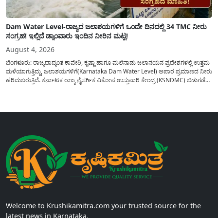
Dam Water Level-ರಾಜ್ಯದ ಜಲಾಶಯಗಳಿಗೆ ಒಂದೇ ದಿನದಲ್ಲಿ 34 TMC ನೀರು
ಸಂಗ್ರಹ! ಇಲ್ಲಿದೆ ಡ್ಯಾಂವಾರು ಇಂದಿನ ನೀರಿನ ಮಟ್ಟ!
August 4, 2026
ಬೆಂಗಳೂರು: ರಾಜ್ಯದಾದ್ಯಂತ ಕಾವೇರಿ, ಕೃಷ್ಣಾ ಹಾಗೂ ಮಲೆನಾಡು ಜಲಾನಯನ ಪ್ರದೇಶಗಳಲ್ಲಿ ಉತ್ತಮ
ಮಳೆಯಾಗುತ್ತಿದ್ದು, ಜಲಾಶಯಗಳಿಗೆ(Karnataka Dam Water Level) ಅಪಾರ ಪ್ರಮಾಣದ ನೀರು
ಹರಿದುಬರುತ್ತಿದೆ. ಕರ್ನಾಟಕ ರಾಜ್ಯ ನೈಸರ್ಗಿಕ ವಿಕೋಪ ಉಸ್ತುವಾರಿ ಕೇಂದ್ರ (KSNDMC) ಬಿಡುಗಡೆ
ಮಾಡಿರುವ ಆಗಸ್ಟ್ 04, 2026ರ ವರದಿಯಂತೆ, ರಾಜ್ಯದ ಪ್ರಮುಖ 14 ಜಲಾಶಯಗಳಿಗೆ ಒಂದೇ
ದಿನದಲ್ಲಿ ಬರೋಬ್ಬರಿ 34.8 TMC...
Welcome to Krushikamitra.com your trusted source for the
latest news in Karnataka.