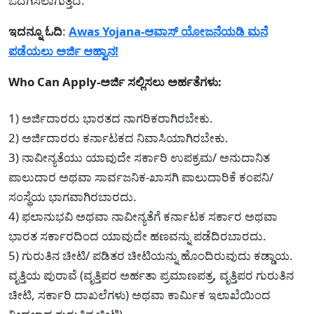
ಒದಗಿಸಲಾಗುತ್ತದೆ.
ಇದನ್ನೂ ಓದಿ
:
Awas Yojana-ಆವಾಸ್ ಯೋಜನೆಯಡಿ ಮನೆ
ಪಡೆಯಲು ಅರ್ಜಿ ಆಹ್ವಾನ!
Who Can Apply-ಅರ್ಜಿ ಸಲ್ಲಿಸಲು ಅರ್ಹತೆಗಳು:
1) ಅರ್ಜಿದಾರರು ಭಾರತದ ನಾಗರಿಕರಾಗಿರಬೇಕು.
2) ಅರ್ಜಿದಾರರು ಕರ್ನಾಟಕದ ನಿವಾಸಿಯಾಗಿರಬೇಕು.
3) ನಾವೀನ್ಯತೆಯು ಯಾವುದೇ ಸರ್ಕಾರಿ ಉಪಕ್ರಮ/ ಅನುದಾನಿತ
ಪಾಲುದಾರ ಅಥವಾ ಸಾರ್ವಜನಿಕ-ಖಾಸಗಿ ಪಾಲುದಾರಿಕೆ ಕಂಪನಿ/
ಸಂಸ್ಥೆಯ ಭಾಗವಾಗಿರಬಾರದು.
4) ಫಲಾನುಭವಿ ಅಥವಾ ನಾವೀನ್ಯತೆಗೆ ಕರ್ನಾಟಕ ಸರ್ಕಾರ ಅಥವಾ
ಭಾರತ ಸರ್ಕಾರದಿಂದ ಯಾವುದೇ ಹಣವನ್ನು ಪಡೆದಿರಬಾರದು.
5) ಗುರುತಿನ ಚೀಟಿ/ ಪಡಿತರ ಚೀಟಿಯನ್ನು ಹೊಂದಿರುವುದು ಕಡ್ಡಾಯ.
ವೃತ್ತಿಯ ಪುರಾವೆ (ವೃತ್ತಿಪರ ಅರ್ಹತಾ ಪ್ರಮಾಣಪತ್ರ, ವೃತ್ತಿಪರ ಗುರುತಿನ
ಚೀಟಿ, ಸರ್ಕಾರಿ ದಾಖಲೆಗಳು) ಅಥವಾ ಕಾರ್ಮಿಕ ಇಲಾಖೆಯಿಂದ