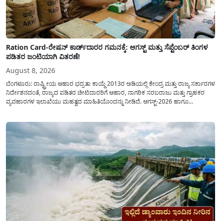
Ration Card-ರೇಷನ್ ಕಾರ್ಡ್‍ದಾರರ ಗಮನಕ್ಕೆ: ಆಗಸ್ಟ್ ಮತ್ತು ಸೆಪ್ಟೆಂಬರ್ ತಿಂಗಳ
ಪಡಿತರ ಜಂಟಿಯಾಗಿ ವಿತರಣೆ!
August 8, 2026
ಬೆಂಗಳೂರು: ರಾಷ್ಟ್ರೀಯ ಆಹಾರ ಭದ್ರತಾ ಕಾಯ್ದೆ 2013ರ ಅಡಿಯಲ್ಲಿ ಕೇಂದ್ರ ಮತ್ತು ರಾಜ್ಯ ಸರ್ಕಾರಗಳ
ನಿರ್ದೇಶನದಂತೆ, ರಾಜ್ಯದ ಪಡಿತರ ಚೀಟಿದಾರರಿಗೆ ಆಹಾರ, ನಾಗರಿಕ ಸರಬರಾಜು ಮತ್ತು ಗ್ರಾಹಕರ
ವ್ಯವಹಾರಗಳ ಇಲಾಖೆಯು ಮಹತ್ವದ ಮಾಹಿತಿಯೊಂದನ್ನು ನೀಡಿದೆ. ಆಗಸ್ಟ್-2026 ಹಾಗೂ
ಸೆಪ್ಟೆಂಬರ್-2026 ಈ ಎರಡೂ ತಿಂಗಳ ಆಹಾರ ಧಾನ್ಯಗಳ ವಿತರಣೆಯನ್ನು ಆಗಸ್ಟ್ ಮಾಹೆಯಲ್ಲೇ ಒಟ್ಟಿಗೆ
(ಜಂಟಿಯಾಗಿ) ನೀಡಲು ನಿರ್ಧರಿಸಲಾಗಿದೆ....