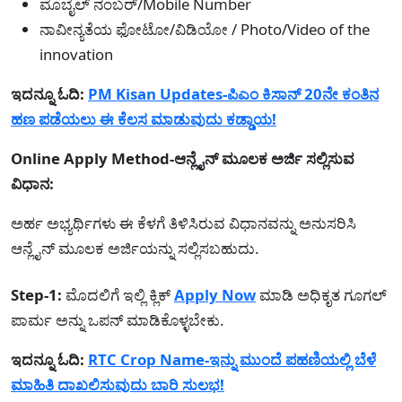
ಮೊಬೈಲ್ ನಂಬರ್/Mobile Number
ನಾವೀನ್ಯತೆಯ ಫೋಟೋ/ವಿಡಿಯೋ / Photo/Video of the
innovation
ಇದನ್ನೂ ಓದಿ:
PM Kisan Updates-ಪಿಎಂ ಕಿಸಾನ್ 20ನೇ ಕಂತಿನ
ಹಣ ಪಡೆಯಲು ಈ ಕೆಲಸ ಮಾಡುವುದು ಕಡ್ಡಾಯ!
Online Apply Method-ಆನ್ಲೈನ್ ಮೂಲಕ ಅರ್ಜಿ ಸಲ್ಲಿಸುವ
ವಿಧಾನ:
ಅರ್ಹ ಅಭ್ಯರ್ಥಿಗಳು ಈ ಕೆಳಗೆ ತಿಳಿಸಿರುವ ವಿಧಾನವನ್ನು ಅನುಸರಿಸಿ
ಆನ್ಲೈನ್ ಮೂಲಕ ಅರ್ಜಿಯನ್ನು ಸಲ್ಲಿಸಬಹುದು.
Step-1:
ಮೊದಲಿಗೆ ಇಲ್ಲಿ ಕ್ಲಿಕ್
Apply Now
ಮಾಡಿ ಅಧಿಕೃತ ಗೂಗಲ್
ಪಾರ್ಮ ಅನ್ನು ಒಪನ್ ಮಾಡಿಕೊಳ್ಳಬೇಕು.
ಇದನ್ನೂ ಓದಿ:
RTC Crop Name-ಇನ್ನು ಮುಂದೆ ಪಹಣಿಯಲ್ಲಿ ಬೆಳೆ
ಮಾಹಿತಿ ದಾಖಲಿಸುವುದು ಬಾರಿ ಸುಲಭ!