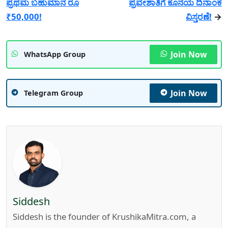
ಪ್ರಥಮ ಬಹುಮಾನ ರೂ
ಪ್ರವೇಶಾತಿಗೆ ಕೊನೆಯ ದಿನಾಂಕ
₹50,000!
ವಿಸ್ತರಣೆ!
→
Join Now
WhatsApp Group
Join Now
Telegram Group
Siddesh
Siddesh is the founder of KrushikaMitra.com, a