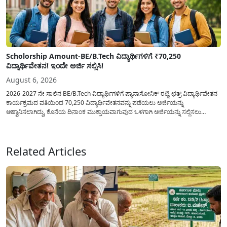
Scholorship Amount-BE/B.Tech ವಿದ್ಯಾರ್ಥಿಗಳಿಗೆ ₹70,250
ವಿದ್ಯಾರ್ಥಿವೇತನ! ಇಂದೇ ಅರ್ಜಿ ಸಲ್ಲಿಸಿ!
August 6, 2026
2026-2027 ನೇ ಸಾಲಿನ BE/B.Tech ವಿದ್ಯಾರ್ಥಿಗಳಿಗೆ ಪ್ಯಾನಾಸೋನಿಕ್ ರಟ್ಟಿ ಛತ್ರ್ ವಿದ್ಯಾರ್ಥಿವೇತನ
ಕಾರ್ಯಕ್ರಮದ ವತಿಯಿಂದ 70,250 ವಿದ್ಯಾರ್ಥಿವೇತನವನ್ನು ಪಡೆಯಲು ಅರ್ಜಿಯನ್ನು
ಆಹ್ವಾನಿಸಲಾಗಿದ್ದು, ಕೊನೆಯ ದಿನಾಂಕ ಮುಕ್ತಾಯವಾಗುವುದ ಒಳಗಾಗಿ ಅರ್ಜಿಯನ್ನು ಸಲ್ಲಿಸಲು
ಕೋರಿದೆ. ಆರ್ಥಿಕವಾಗಿ ಹಿಂದುಳಿದ ಹಾಗೂ ಬಡ ಕುಟುಂಬ ವರ್ಗದ ವಿದ್ಯಾರ್ಥಿಗಳು ಅವರ ಮುಂದಿನ
ಶಿಕ್ಷಣವನ್ನು ಮುಂದುವರಿಸಲು ಯಾವುದೇ ಅಡಚಣೆಯಾಗದಂತೆ ನೋಡಿಕೊಳ್ಳಲು ಈ ಯೋಜನೆಯನ್ನು
ಜಾರಿಗೆ...
Related Articles