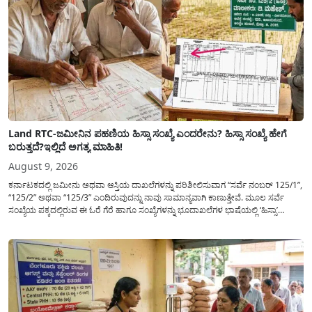
Land RTC-ಜಮೀನಿನ ಪಹಣಿಯ ಹಿಸ್ಸಾ ಸಂಖ್ಯೆ ಎಂದರೇನು? ಹಿಸ್ಸಾ ಸಂಖ್ಯೆ ಹೇಗೆ
ಬರುತ್ತದೆ?ಇಲ್ಲಿದೆ ಅಗತ್ಯ ಮಾಹಿತಿ!
August 9, 2026
ಕರ್ನಾಟಕದಲ್ಲಿ ಜಮೀನು ಅಥವಾ ಆಸ್ತಿಯ ದಾಖಲೆಗಳನ್ನು ಪರಿಶೀಲಿಸುವಾಗ “ಸರ್ವೆ ನಂಬರ್ 125/1”,
“125/2” ಅಥವಾ “125/3” ಎಂದಿರುವುದನ್ನು ನಾವು ಸಾಮಾನ್ಯ​ವಾಗಿ ಕಾಣುತ್ತೇವೆ. ಮೂಲ ಸರ್ವೆ
ಸಂಖ್ಯೆಯ ಪಕ್ಕದಲ್ಲಿರುವ ಈ ಓರೆ ಗೆರೆ ಹಾಗೂ ಸಂಖ್ಯೆಗಳನ್ನು ಭೂದಾಖಲೆಗಳ ಭಾಷೆಯಲ್ಲಿ ‘ಹಿಸ್ಸಾ’
(Hissa) ಅಥವಾ ಉಪ-ವಿಭಾಗ (Sub-Division) ಎಂದು ಕರೆಯಲಾಗುತ್ತದೆ. ಸಾಮಾನ್ಯ ಜನರಿಗೆ ಈ
ಸಂಖ್ಯೆಗಳ ಹಿಂದಿನ ಸಂಪೂರ್ಣ...