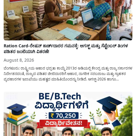
Ration Card-ರೇಷನ್ ಕಾರ್ಡ್‍ದಾರರ ಗಮನಕ್ಕೆ: ಆಗಸ್ಟ್ ಮತ್ತು ಸೆಪ್ಟೆಂಬರ್ ತಿಂಗಳ
ಪಡಿತರ ಜಂಟಿಯಾಗಿ ವಿತರಣೆ!
August 8, 2026
ಬೆಂಗಳೂರು: ರಾಷ್ಟ್ರೀಯ ಆಹಾರ ಭದ್ರತಾ ಕಾಯ್ದೆ 2013ರ ಅಡಿಯಲ್ಲಿ ಕೇಂದ್ರ ಮತ್ತು ರಾಜ್ಯ ಸರ್ಕಾರಗಳ
ನಿರ್ದೇಶನದಂತೆ, ರಾಜ್ಯದ ಪಡಿತರ ಚೀಟಿದಾರರಿಗೆ ಆಹಾರ, ನಾಗರಿಕ ಸರಬರಾಜು ಮತ್ತು ಗ್ರಾಹಕರ
ವ್ಯವಹಾರಗಳ ಇಲಾಖೆಯು ಮಹತ್ವದ ಮಾಹಿತಿಯೊಂದನ್ನು ನೀಡಿದೆ. ಆಗಸ್ಟ್-2026 ಹಾಗೂ
ಸೆಪ್ಟೆಂಬರ್-2026 ಈ ಎರಡೂ ತಿಂಗಳ ಆಹಾರ ಧಾನ್ಯಗಳ ವಿತರಣೆಯನ್ನು ಆಗಸ್ಟ್ ಮಾಹೆಯಲ್ಲೇ ಒಟ್ಟಿಗೆ
(ಜಂಟಿಯಾಗಿ) ನೀಡಲು ನಿರ್ಧರಿಸಲಾಗಿದೆ....