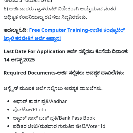
ನೀಡಲಾದ ಗುರುತಿನ ಚೀಟಿ)
6) ಅರ್ಜಿದಾರರು ಗ್ರಾಸ್‌ರೂಟ್ ವಿಜೇತರಾಗಿ ಆಯ್ಕೆಯಾದ ನಂತರ
ಅಧಿಕೃತ ಕಂಪನಿಯನ್ನು ರಚಿಸಲು ಸಿದ್ದವಿರಬೇಕು.
ಇದನ್ನೂ ಓದಿ
:
Free Computer Training-ಉಚಿತ ಕಂಪ್ಯೂಟರ್
ಟ್ಯಾಲಿ ತರಬೇತಿಗೆ ಅರ್ಜಿ ಆಹ್ವಾನ!
Last Date For Application-ಅರ್ಜಿ ಸಲ್ಲಿಸಲು ಕೊನೆಯ ದಿನಾಂಕ:
14 ಆಗಸ್ಟ್ 2025
Required Documents-ಅರ್ಜಿ ಸಲ್ಲಿಸಲು ಅವಶ್ಯಕ ದಾಖಲೆಗಳು:
ಆನ್ಲೈನ್ ಮೂಲಕ ಅರ್ಜಿ ಸಲ್ಲಿಸಲು ಅವಶ್ಯಕ ದಾಖಲೆಗಳು.
ಆಧಾರ್ ಕಾರ್ಡ ಪ್ರತಿ/Aadhar
ಪೋಟೋ/Photo
ಬ್ಯಾಂಕ್ ಪಾಸ್ ಬುಕ್ ಪ್ರತಿ/Bank Pass Book
ಪಡಿತರ ಚೀಟಿ/ಮತದಾರ ಗುರುತಿನ ಚೀಟಿ/Voter Id