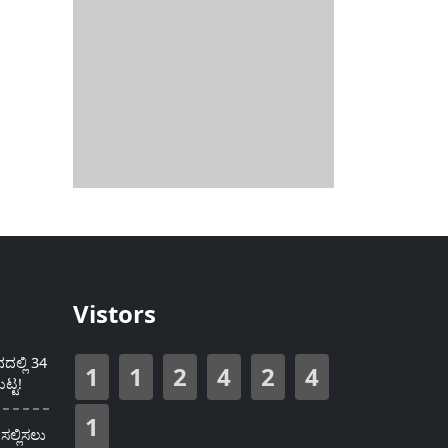
Vistors
ಲ್ಲಿ 34
1
1
2
4
2
4
ಟ್ಟ!
1
ಸಲ್ಲಿಸಲು