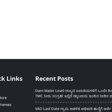
ck Links
Recent Posts
Dam Water Level-ರಾಜ್ಯದ ಜಲಾಶಯಗಳಿಗೆ ಒಂದೇ ದಿನದ
TMC ನೀರು ಸಂಗ್ರಹ! ಇಲ್ಲಿದೆ ಡ್ಯಾಂವಾರು ಇಂದಿನ ನೀರಿನ ಮ
ture
chemes
VAO Last Date-ಗ್ರಾಮ ಆಡಳಿತ ಅಧಿಕಾರಿ ಹುದ್ದೆಗೆ ಅರ್ಜಿ 