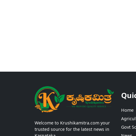
Qui
Home
Agricul
Welcome to Krushikamitra.com your
Govt S
trusted source for the latest news in
Karnataka.
News