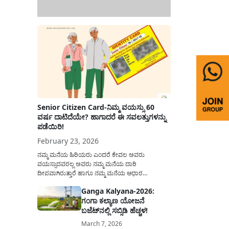
Senior Citizen Card-ನಿಮ್ಮ ವಯಸ್ಸು 60
ವರ್ಷ ದಾಟಿದೆಯೇ? ಹಾಗಾದರೆ ಈ ಸವಲತ್ತುಗಳನ್ನು
ಪಡೆಯಿರಿ!
February 23, 2026
ನಮ್ಮ ಮನೆಯ ಹಿರಿಯರು ಎಂದರೆ ಕೇವಲ ಅವರು
ವಯಸ್ಸಾದವರಲ್ಲ ಅವರು ನಮ್ಮ ಮನೆಯ ದಾರಿ
ದೀಪವಾಗಿರುತ್ತಾರೆ ಹಾಗೂ ನಮ್ಮ ಮನೆಯ ಆಧಾರ
ಸ್ತಂಭಗಳಾಗಿರುತ್ತಾರೆ. ಇವರು ದಿನವಿಡೀ ತಮ್ಮ ಕುಟುಂಬಕ್ಕಾಗಿ
Ganga Kalyana-2026:
ಸಮಾಜಕ್ಕಾಗಿ ದುಡಿತಿರುತ್ತಾರೆ ಹಾಗೆಯೇ ಅವರು ತಮ್ಮ 60
ಗಂಗಾ ಕಲ್ಯಾಣ ಯೋಜನೆ
ವರ್ಷಗಳ ನಂತರದ ಜೀವನವನ್ನು ನೆಮ್ಮದಿಯಿಂದ
ಕಳೆಯಬೇಕೆಂಬುದು ಪ್ರತಿಯೊಬ್ಬರ ಕನಸಾಗಿರುತ್ತದೆ ಆದ್ದರಿಂದ
ಬಜೆಟ್‌ನಲ್ಲಿ ಸಬ್ಸಿಡಿ ಹೆಚ್ಚಳ!
ಸರ್ಕಾರವು ಹಿರಿಯ ನಾಗರಿಕರ ಗುರುತಿನ ಚೀಟಿ...
March 7, 2026