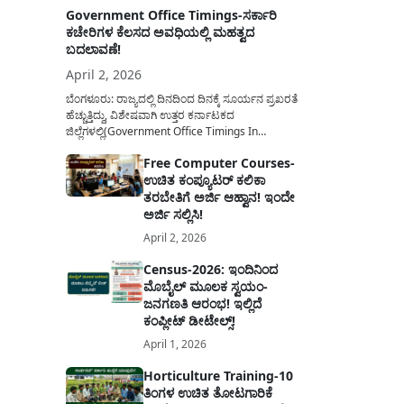
Government Office Timings-ಸರ್ಕಾರಿ
ಕಚೇರಿಗಳ ಕೆಲಸದ ಅವಧಿಯಲ್ಲಿ ಮಹತ್ವದ
ಬದಲಾವಣೆ!
April 2, 2026
ಬೆಂಗಳೂರು: ರಾಜ್ಯದಲ್ಲಿ ದಿನದಿಂದ ದಿನಕ್ಕೆ ಸೂರ್ಯನ ಪ್ರಖರತೆ
ಹೆಚ್ಚುತ್ತಿದ್ದು, ವಿಶೇಷವಾಗಿ ಉತ್ತರ ಕರ್ನಾಟಕದ
ಜಿಲ್ಲೆಗಳಲ್ಲಿ(Government Office Timings In
Karnataka) ಬಿಸಿಲಿನ ತಾಪಮಾನ ಏರಿಕೆಯಾಗುತ್ತಿದೆ. ಈ
Free Computer Courses-
ಹಿನ್ನೆಲೆಯಲ್ಲಿ ಸರ್ಕಾರಿ ನೌಕರರ ಹಿತದೃಷ್ಟಿಯಿಂದ ಹಾಗೂ
ಉಚಿತ ಕಂಪ್ಯೂಟರ್ ಕಲಿಕಾ
ಸಾರ್ವಜನಿಕರ ಅನುಕೂಲಕ್ಕಾಗಿ ಕರ್ನಾಟಕ ಸರ್ಕಾರವು
ಮಹತ್ವದ ನಿರ್ಧಾರವೊಂದನ್ನು ಕೈಗೊಂಡಿದೆ. ಕಿತ್ತೂರು ಕರ್ನಾಟಕ
ತರಬೇತಿಗೆ ಅರ್ಜಿ ಆಹ್ವಾನ! ಇಂದೇ
ಮತ್ತು ಕಲ್ಯಾಣ ಕರ್ನಾಟಕದ ಒಟ್ಟು 9 ಜಿಲ್ಲೆಗಳಲ್ಲಿ ಏಪ್ರಿಲ್...
ಅರ್ಜಿ ಸಲ್ಲಿಸಿ!
April 2, 2026
Census-2026: ಇಂದಿನಿಂದ
ಮೊಬೈಲ್ ಮೂಲಕ ಸ್ವಯಂ-
ಜನಗಣತಿ ಆರಂಭ! ಇಲ್ಲಿದೆ
ಕಂಪ್ಲೀಟ್ ಡೀಟೇಲ್ಸ್!
April 1, 2026
Horticulture Training-10
ತಿಂಗಳ ಉಚಿತ ತೋಟಗಾರಿಕೆ