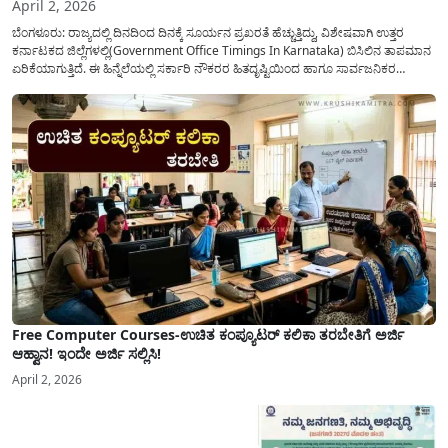
April 2, 2026
ಬೆಂಗಳೂರು: ರಾಜ್ಯದಲ್ಲಿ ದಿನದಿಂದ ದಿನಕ್ಕೆ ಸೂರ್ಯನ ಪ್ರಖರತೆ ಹೆಚ್ಚುತ್ತಿದ್ದು, ವಿಶೇಷವಾಗಿ ಉತ್ತರ
ಕರ್ನಾಟಕದ ಜಿಲ್ಲೆಗಳಲ್ಲಿ(Government Office Timings In Karnataka) ಬಿಸಿಲಿನ ತಾಪಮಾನ
ಏರಿಕೆಯಾಗುತ್ತಿದೆ. ಈ ಹಿನ್ನೆಲೆಯಲ್ಲಿ ಸರ್ಕಾರಿ ನೌಕರರ ಹಿತದೃಷ್ಟಿಯಿಂದ ಹಾಗೂ ಸಾರ್ವಜನಿಕರ
ಅನುಕೂಲಕ್ಕಾಗಿ ಕರ್ನಾಟಕ ಸರ್ಕಾರವು ಮಹತ್ವದ ನಿರ್ಧಾರವೊಂದನ್ನು ಕೈಗೊಂಡಿದೆ. ಕಿತ್ತೂರು ಕರ್ನಾಟಕ
ಮತ್ತು ಕಲ್ಯಾಣ ಕರ್ನಾಟಕದ ಒಟ್ಟು 9 ಜಿಲ್ಲೆಗಳಲ್ಲಿ ಏಪ್ರಿಲ್...
Free Computer Courses-ಉಚಿತ ಕಂಪ್ಯೂಟರ್ ಕಲಿಕಾ ತರಬೇತಿಗೆ ಅರ್ಜಿ
ಆಹ್ವಾನ! ಇಂದೇ ಅರ್ಜಿ ಸಲ್ಲಿಸಿ!
April 2, 2026