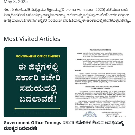
May 8, 2025
ಸರ್ಕಾರಿ ಕೋಟಾದಡಿ ಡಿಪ್ಲೋಮಾ ಶಿಕ್ಷಣವನ್ನು(Diploma Admission-2025) ಪಡೆಯಲು ಅರ್ಹ
ವಿದ್ಯಾರ್ಥಿಗಳಿಂದ ಅರ್ಜಿಯನ್ನು ಆಹ್ವಾನಿಸಲಾಗಿದ್ದು, ಅರ್ಜಿಯನ್ನು ಸಲ್ಲಿಸುವುದು ಹೇಗೆ? ಅರ್ಜಿ ಸಲ್ಲಿಸಲು
ಅಗತ್ಯ ದಾಖಲಾತಿಗಳೇನು? ಇನ್ನಿತರೆ ಸಂಪೂರ್ಣ ಮಾಹಿತಿಯನ್ನು ಈ ಅಂಕಣದಲ್ಲಿ ಹಂಚಿಕೊಳ್ಳಲಾಗಿದ್ದು
ತಪ್ಪದೇ ಈ ಮಾಹಿತಿಯನ್ನು ನಿಮ್ಮ ವಾಟ್ಸಾಪ್ ಗುಂಪುಗಳಲ್ಲಿ ಶೇರ್ ಮಾಡಿ ಸಹಕರಿಸಿ. ತಾಂತ್ರಿಕ ಶಿಕ್ಷಣ
ಇಲಾಖೆಯ(Diploma Seat) 2025-26ನೇ ಸಾಲಿಗೆ ರಾಜ್ಯದ ಸರ್ಕಾರಿ,...
Most Visited Articles
Government Office Timings-ಸರ್ಕಾರಿ ಕಚೇರಿಗಳ ಕೆಲಸದ ಅವಧಿಯಲ್ಲಿ
ಮಹತ್ವದ ಬದಲಾವಣೆ!