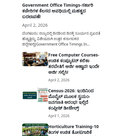
Government Office Timings-ಸರ್ಕಾರಿ
ಕಚೇರಿಗಳ ಕೆಲಸದ ಅವಧಿಯಲ್ಲಿ ಮಹತ್ವದ
ಬದಲಾವಣೆ!
April 2, 2026
ಬೆಂಗಳೂರು: ರಾಜ್ಯದಲ್ಲಿ ದಿನದಿಂದ ದಿನಕ್ಕೆ ಸೂರ್ಯನ ಪ್ರಖರತೆ
ಹೆಚ್ಚುತ್ತಿದ್ದು, ವಿಶೇಷವಾಗಿ ಉತ್ತರ ಕರ್ನಾಟಕದ
ಜಿಲ್ಲೆಗಳಲ್ಲಿ(Government Office Timings In
Karnataka) ಬಿಸಿಲಿನ ತಾಪಮಾನ ಏರಿಕೆಯಾಗುತ್ತಿದೆ. ಈ
Free Computer Courses-
ಹಿನ್ನೆಲೆಯಲ್ಲಿ ಸರ್ಕಾರಿ ನೌಕರರ ಹಿತದೃಷ್ಟಿಯಿಂದ ಹಾಗೂ
ಉಚಿತ ಕಂಪ್ಯೂಟರ್ ಕಲಿಕಾ
ಸಾರ್ವಜನಿಕರ ಅನುಕೂಲಕ್ಕಾಗಿ ಕರ್ನಾಟಕ ಸರ್ಕಾರವು
ಮಹತ್ವದ ನಿರ್ಧಾರವೊಂದನ್ನು ಕೈಗೊಂಡಿದೆ. ಕಿತ್ತೂರು ಕರ್ನಾಟಕ
ತರಬೇತಿಗೆ ಅರ್ಜಿ ಆಹ್ವಾನ! ಇಂದೇ
ಮತ್ತು ಕಲ್ಯಾಣ ಕರ್ನಾಟಕದ ಒಟ್ಟು 9 ಜಿಲ್ಲೆಗಳಲ್ಲಿ ಏಪ್ರಿಲ್...
ಅರ್ಜಿ ಸಲ್ಲಿಸಿ!
April 2, 2026
Census-2026: ಇಂದಿನಿಂದ
ಮೊಬೈಲ್ ಮೂಲಕ ಸ್ವಯಂ-
ಜನಗಣತಿ ಆರಂಭ! ಇಲ್ಲಿದೆ
ಕಂಪ್ಲೀಟ್ ಡೀಟೇಲ್ಸ್!
April 1, 2026
Horticulture Training-10
ತಿಂಗಳ ಉಚಿತ ತೋಟಗಾರಿಕೆ