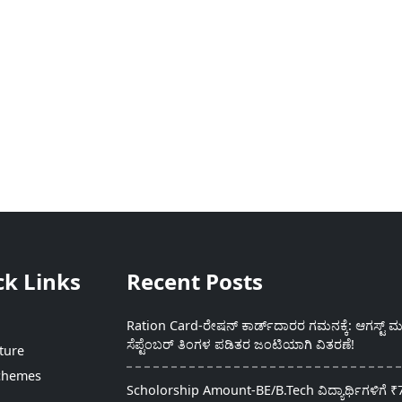
ck Links
Recent Posts
Ration Card-ರೇಷನ್ ಕಾರ್ಡ್‍ದಾರರ ಗಮನಕ್ಕೆ: ಆಗಸ್ಟ್ ಮತ
ಸೆಪ್ಟೆಂಬರ್ ತಿಂಗಳ ಪಡಿತರ ಜಂಟಿಯಾಗಿ ವಿತರಣೆ!
ture
chemes
Scholorship Amount-BE/B.Tech ವಿದ್ಯಾರ್ಥಿಗಳಿಗೆ ₹