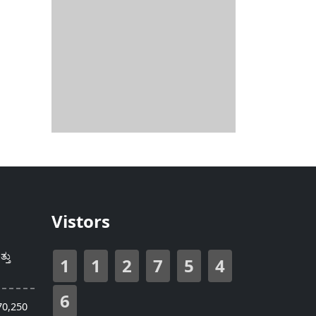
Vistors
್ತು
1
1
2
7
5
4
6
70,250