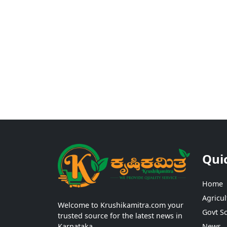
Qui
Home
Agricul
Welcome to Krushikamitra.com your
Govt S
trusted source for the latest news in
Karnataka.
News