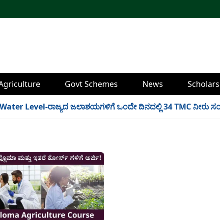
Agriculture
Govt Schemes
News
Scholars
r Level-ರಾಜ್ಯದ ಜಲಾಶಯಗಳಿಗೆ ಒಂದೇ ದಿನದಲ್ಲಿ 34 TMC ನೀರು ಸಂಗ್ರಹ! ಇ