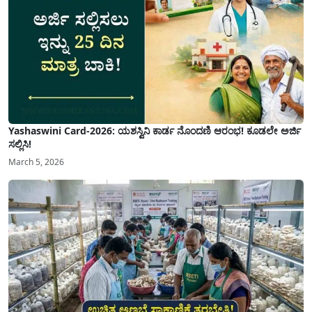
Yashaswini Card-2026: ಯಶಸ್ವಿನಿ ಕಾರ್ಡ ನೊಂದಣಿ ಆರಂಭ! ಕೂಡಲೇ ಅರ್ಜಿ
ಸಲ್ಲಿಸಿ!
March 5, 2026