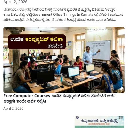
April 2, 2026
ಬೆಂಗಳೂರು: ರಾಜ್ಯದಲ್ಲಿ ದಿನದಿಂದ ದಿನಕ್ಕೆ ಸೂರ್ಯನ ಪ್ರಖರತೆ ಹೆಚ್ಚುತ್ತಿದ್ದು, ವಿಶೇಷವಾಗಿ ಉತ್ತರ
ಕರ್ನಾಟಕದ ಜಿಲ್ಲೆಗಳಲ್ಲಿ(Government Office Timings In Karnataka) ಬಿಸಿಲಿನ ತಾಪಮಾನ
ಏರಿಕೆಯಾಗುತ್ತಿದೆ. ಈ ಹಿನ್ನೆಲೆಯಲ್ಲಿ ಸರ್ಕಾರಿ ನೌಕರರ ಹಿತದೃಷ್ಟಿಯಿಂದ ಹಾಗೂ ಸಾರ್ವಜನಿಕರ
ಅನುಕೂಲಕ್ಕಾಗಿ ಕರ್ನಾಟಕ ಸರ್ಕಾರವು ಮಹತ್ವದ ನಿರ್ಧಾರವೊಂದನ್ನು ಕೈಗೊಂಡಿದೆ. ಕಿತ್ತೂರು ಕರ್ನಾಟಕ
ಮತ್ತು ಕಲ್ಯಾಣ ಕರ್ನಾಟಕದ ಒಟ್ಟು 9 ಜಿಲ್ಲೆಗಳಲ್ಲಿ ಏಪ್ರಿಲ್...
Free Computer Courses-ಉಚಿತ ಕಂಪ್ಯೂಟರ್ ಕಲಿಕಾ ತರಬೇತಿಗೆ ಅರ್ಜಿ
ಆಹ್ವಾನ! ಇಂದೇ ಅರ್ಜಿ ಸಲ್ಲಿಸಿ!
April 2, 2026