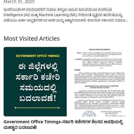
March 31, 2025
ಇಂಜಿನಿಯರಿಂಗ್ ಪದವೀಧರರಿಗೆ ಸಮಾಜ ಕಲ್ಯಾಣ ಇಲಾಖೆ ಇಲಾಖೆಯಿಂದ Artificial
Intelligence (AI) ಮತ್ತು Machine Learning (ML) ಸೇರಿದಂತೆ ವೃತ್ತಿಪರ ತರಬೇತಿಯನ್ನು
ಪಡೆಯಲು ಅರ್ಹ ಅಭ್ಯರ್ಥಿಗಳಿಂದ ಅರ್ಜಿಯನ್ನು ಆಹ್ವಾನಿಸಲಾಗಿದೆ. ಕರ್ನಾಟಕ ಸರ್ಕಾರದ ಸಮಾಜ
ಕಲ್ಯಾಣ ಇಲಾಖೆ 2024-25ನೇ ಸಾಲಿನ ಆಯವ್ಯಯ ಭಾಷಣ (ಕಂಡಿಕೆ-174) ಪ್ರಕಾರ,
ಇಂಜಿನಿಯರಿಂಗ್ ಪದವೀಧರರಿಗೆ Artificial Intelligence (AI) ಮತ್ತು Machine Learning...
Most Visited Articles
Government Office Timings-ಸರ್ಕಾರಿ ಕಚೇರಿಗಳ ಕೆಲಸದ ಅವಧಿಯಲ್ಲಿ
ಮಹತ್ವದ ಬದಲಾವಣೆ!