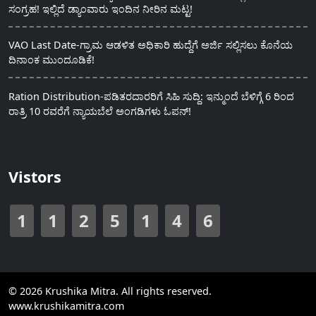
ಸಂಗ್ರಹ! ಇಲ್ಲಿದೆ ಡ್ಯಾಂವಾರು ಇಂದಿನ ನೀರಿನ ಮಟ್ಟ!
VAO Last Date-ಗ್ರಾಮ ಆಡಳಿತ ಅಧಿಕಾರಿ ಹುದ್ದೆಗೆ ಅರ್ಜಿ ಸಲ್ಲಿಸಲು ಕೊನೆಯ
ದಿನಾಂಕ ಮುಂದೂಡಿಕೆ!
Ration Distribution-ಪಡಿತರದಾರರಿಗೆ ಸಿಹಿ ಸುದ್ದಿ: ಇನ್ಮುಂದೆ ಬೆಳಿಗ್ಗೆ 6 ರಿಂದ
ರಾತ್ರಿ 10 ರವರೆಗೆ ನ್ಯಾಯಬೆಲೆ ಅಂಗಡಿಗಳು ಓಪನ್!
Vistors
1
1
2
5
1
4
6
© 2026 Krushika Mitra. All rights reserved.
www.krushikamitra.com