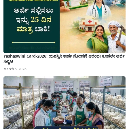
Yashaswini Card-2026: ಯಶಸ್ವಿನಿ ಕಾರ್ಡ ನೊಂದಣಿ ಆರಂಭ! ಕೂಡಲೇ ಅರ್ಜಿ
ಸಲ್ಲಿಸಿ!
March 5, 2026