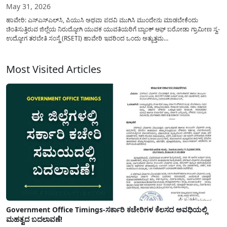
May 31, 2026
ಹಾವೇರಿ: ಎಸ್‌ಎಸ್‌ಎಲ್‌ಸಿ, ಪಿಯುಸಿ ಅಥವಾ ಪದವಿ ಮುಗಿಸಿ ಮುಂದೇನು ಮಾಡಬೇಕೆಂದು
ಚಿಂತಿಸುತ್ತಿರುವ ಜಿಲ್ಲೆಯ ನಿರುದ್ಯೋಗಿ ಯುವಕ ಯುವತಿಯರಿಗೆ ಬ್ಯಾಂಕ್ ಆಫ್ ಬರೋಡಾ ಗ್ರಾಮೀಣ ಸ್ವ-
ಉದ್ಯೋಗ ತರಬೇತಿ ಸಂಸ್ಥೆ (RSETI) ಹಾವೇರಿ ಇವರಿಂದ ಒಂದು ಅತ್ಯುತ್ತಮ
ಸುವರ್ಣಾವಕಾಶವನ್ನು(Free Motor Rewinding Training) ಕಲ್ಪಿಸಿಕೊಡಲಾಗಿದೆ. ಗ್ರಾಮೀಣ
ಭಾಗದ ಯುವಕರು ಸ್ವಾವಲಂಬಿ ಜೀವನ ನಡೆಸಲು ಮತ್ತು ಸ್ವಯಂ ಉದ್ಯೋಗವನ್ನು ಪ್ರಾರಂಭಿಸಲು...
Most Visited Articles
Government Office Timings-ಸರ್ಕಾರಿ ಕಚೇರಿಗಳ ಕೆಲಸದ ಅವಧಿಯಲ್ಲಿ
ಮಹತ್ವದ ಬದಲಾವಣೆ!