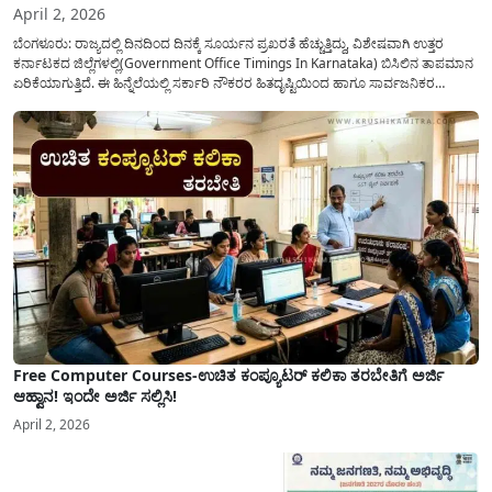
April 2, 2026
ಬೆಂಗಳೂರು: ರಾಜ್ಯದಲ್ಲಿ ದಿನದಿಂದ ದಿನಕ್ಕೆ ಸೂರ್ಯನ ಪ್ರಖರತೆ ಹೆಚ್ಚುತ್ತಿದ್ದು, ವಿಶೇಷವಾಗಿ ಉತ್ತರ
ಕರ್ನಾಟಕದ ಜಿಲ್ಲೆಗಳಲ್ಲಿ(Government Office Timings In Karnataka) ಬಿಸಿಲಿನ ತಾಪಮಾನ
ಏರಿಕೆಯಾಗುತ್ತಿದೆ. ಈ ಹಿನ್ನೆಲೆಯಲ್ಲಿ ಸರ್ಕಾರಿ ನೌಕರರ ಹಿತದೃಷ್ಟಿಯಿಂದ ಹಾಗೂ ಸಾರ್ವಜನಿಕರ
ಅನುಕೂಲಕ್ಕಾಗಿ ಕರ್ನಾಟಕ ಸರ್ಕಾರವು ಮಹತ್ವದ ನಿರ್ಧಾರವೊಂದನ್ನು ಕೈಗೊಂಡಿದೆ. ಕಿತ್ತೂರು ಕರ್ನಾಟಕ
ಮತ್ತು ಕಲ್ಯಾಣ ಕರ್ನಾಟಕದ ಒಟ್ಟು 9 ಜಿಲ್ಲೆಗಳಲ್ಲಿ ಏಪ್ರಿಲ್...
Free Computer Courses-ಉಚಿತ ಕಂಪ್ಯೂಟರ್ ಕಲಿಕಾ ತರಬೇತಿಗೆ ಅರ್ಜಿ
ಆಹ್ವಾನ! ಇಂದೇ ಅರ್ಜಿ ಸಲ್ಲಿಸಿ!
April 2, 2026