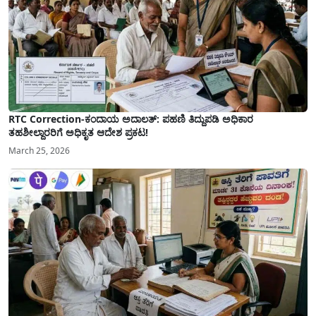
RTC Correction-ಕಂದಾಯ ಅದಾಲತ್: ಪಹಣಿ ತಿದ್ದುಪಡಿ ಅಧಿಕಾರ
ತಹಶೀಲ್ದಾರರಿಗೆ ಅಧಿಕೃತ ಆದೇಶ ಪ್ರಕಟ!
March 25, 2026