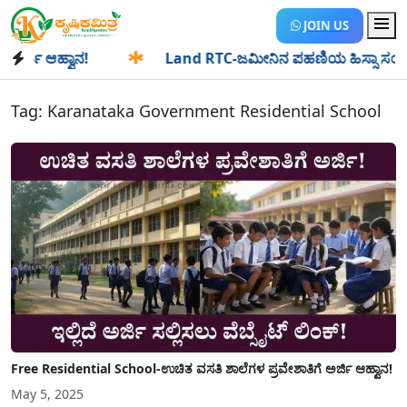
JOIN US
ಿ ಆಹ್ವಾನ!
✱
Land RTC-ಜಮೀನಿನ ಪಹಣಿಯ ಹಿಸ್ಸಾ ಸಂಖ್ಯೆ ಎಂದರೇನು
Tag:
Karanataka Government Residential School
Free Residential School-ಉಚಿತ ವಸತಿ ಶಾಲೆಗಳ ಪ್ರವೇಶಾತಿಗೆ ಅರ್ಜಿ ಆಹ್ವಾನ!
May 5, 2025