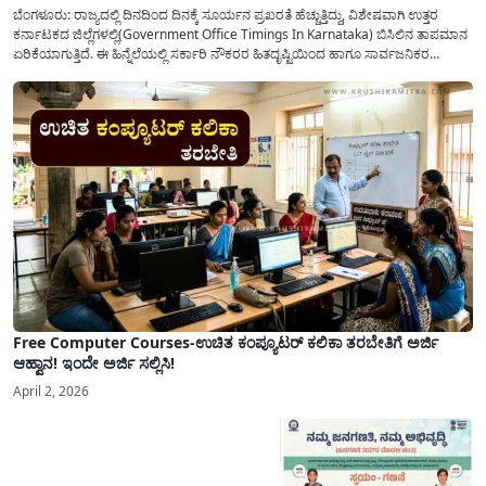
ಬೆಂಗಳೂರು: ರಾಜ್ಯದಲ್ಲಿ ದಿನದಿಂದ ದಿನಕ್ಕೆ ಸೂರ್ಯನ ಪ್ರಖರತೆ ಹೆಚ್ಚುತ್ತಿದ್ದು, ವಿಶೇಷವಾಗಿ ಉತ್ತರ
ಕರ್ನಾಟಕದ ಜಿಲ್ಲೆಗಳಲ್ಲಿ(Government Office Timings In Karnataka) ಬಿಸಿಲಿನ ತಾಪಮಾನ
ಏರಿಕೆಯಾಗುತ್ತಿದೆ. ಈ ಹಿನ್ನೆಲೆಯಲ್ಲಿ ಸರ್ಕಾರಿ ನೌಕರರ ಹಿತದೃಷ್ಟಿಯಿಂದ ಹಾಗೂ ಸಾರ್ವಜನಿಕರ
ಅನುಕೂಲಕ್ಕಾಗಿ ಕರ್ನಾಟಕ ಸರ್ಕಾರವು ಮಹತ್ವದ ನಿರ್ಧಾರವೊಂದನ್ನು ಕೈಗೊಂಡಿದೆ. ಕಿತ್ತೂರು ಕರ್ನಾಟಕ
ಮತ್ತು ಕಲ್ಯಾಣ ಕರ್ನಾಟಕದ ಒಟ್ಟು 9 ಜಿಲ್ಲೆಗಳಲ್ಲಿ ಏಪ್ರಿಲ್...
Free Computer Courses-ಉಚಿತ ಕಂಪ್ಯೂಟರ್ ಕಲಿಕಾ ತರಬೇತಿಗೆ ಅರ್ಜಿ
ಆಹ್ವಾನ! ಇಂದೇ ಅರ್ಜಿ ಸಲ್ಲಿಸಿ!
April 2, 2026