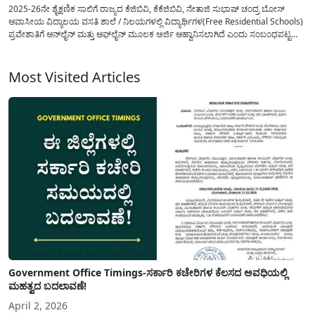
2025-26ನೇ ಶೈಕ್ಷಣಿಕ ಸಾಲಿಗೆ ರಾಜ್ಯದ ಕೆಜಿಬಿವಿ, ಕೆಕೆಜಿಬಿವಿ, ನೇತಾಜಿ ಸುಭಾಷ್ ಚಂದ್ರ ಬೋಸ್
ಆವಾಸೀಯ ವಿದ್ಯಾಲಯ ವಸತಿ ಶಾಲೆ / ನಿಲಯಗಳಲ್ಲಿ ವಿದ್ಯಾರ್ಥಿಗಳ(Free Residential Schools)
ಪ್ರವೇಶಾತಿಗೆ ಆನ್‍ಲೈನ್ ಮತ್ತು ಆಫ್‍ಲೈನ್ ಮೂಲಕ ಅರ್ಜಿ ಆಹ್ವಾನಿಸಲಾಗಿದೆ ಎಂದು ಸಂಬಂಧಪಟ್ಟ
ಕಚೇರಿಯಿಂದ ಪ್ರಕಟಣೆಯನ್ನು ಹೊರಡಿಸಲಾಗಿದೆ. ಅರ್ಜಿ ಸ್ವೀಕರಿಸುವ ಪ್ರಕ್ರಿಯೆಯನ್ನು 2025 ಮೇ 02
ರಿಂದ 20 ರವರೆಗೆ...
Most Visited Articles
Government Office Timings-ಸರ್ಕಾರಿ ಕಚೇರಿಗಳ ಕೆಲಸದ ಅವಧಿಯಲ್ಲಿ
ಮಹತ್ವದ ಬದಲಾವಣೆ!
April 2, 2026