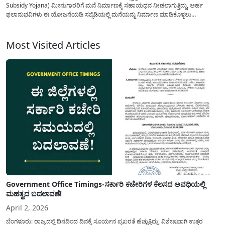
Subsidy Yojana) ಮೀನುಗಾರರಿಗೆ ಮನೆ ನಿರ್ಮಾಣಕ್ಕೆ ಸಹಾಯಧನ ನೀಡಲಾಗುತ್ತಿದ್ದು, ಅರ್ಹ
ಫಲಾನುಭವಿಗಳು ಈ ಯೋಜನೆಯಡಿ ಸಬ್ಸಿಡಿಯಲ್ಲಿ ಮನೆಯನ್ನು ನಿರ್ಮಾಣ ಮಾಡಿಕೊಳ್ಳಲು
ಅವಕಾಶವಿರುತ್ತದೆ. ಮತ್ಸ್ಯಾಶ್ರಯ ಯೋಜನೆಯಡಿ(Karnataka Fisheries department) ಮನೆ
ನಿರ್ಮಾಣ ಮಾಡಿಕೊಳ್ಳು ಯಾರೆಲ್ಲ ಅರ್ಜಿ ಸಲ್ಲಿಸಬಹುದು? ಜಿಲ್ಲಾವಾರು ಹಂಚಿಕೆ ಮಾಡಲಾದ ಮನೆಗಳ
ಅಂಕಿ-ಅಂಶ ಹಾಗೂ ಅರ್ಜಿ...
Most Visited Articles
Government Office Timings-ಸರ್ಕಾರಿ ಕಚೇರಿಗಳ ಕೆಲಸದ ಅವಧಿಯಲ್ಲಿ
ಮಹತ್ವದ ಬದಲಾವಣೆ!
April 2, 2026
ಬೆಂಗಳೂರು: ರಾಜ್ಯದಲ್ಲಿ ದಿನದಿಂದ ದಿನಕ್ಕೆ ಸೂರ್ಯನ ಪ್ರಖರತೆ ಹೆಚ್ಚುತ್ತಿದ್ದು, ವಿಶೇಷವಾಗಿ ಉತ್ತರ