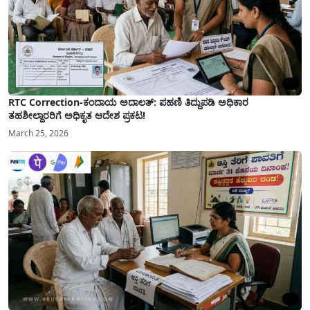
RTC Correction-ಕಂದಾಯ ಅದಾಲತ್: ಪಹಣಿ ತಿದ್ದುಪಡಿ ಅಧಿಕಾರ
ತಹಶೀಲ್ದಾರರಿಗೆ ಅಧಿಕೃತ ಆದೇಶ ಪ್ರಕಟ!
March 25, 2026