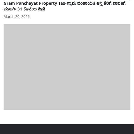
Gram Panchayat Property Tax-ಗ್ರಾಮ ಪಂಚಾಯತಿ ಆಸ್ತಿ ತೆರಿಗೆ ಪಾವತಿಗೆ
ಮಾರ್ಚ್ 31 ಕೊನೆಯ ದಿನ!
March 20, 2026