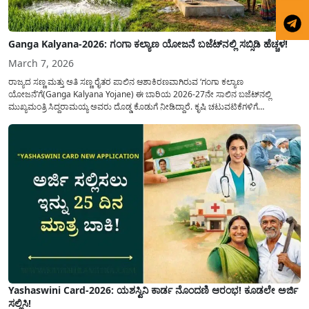
Ganga Kalyana-2026: ಗಂಗಾ ಕಲ್ಯಾಣ ಯೋಜನೆ ಬಜೆಟ್‌ನಲ್ಲಿ ಸಬ್ಸಿಡಿ ಹೆಚ್ಚಳ!
March 7, 2026
ರಾಜ್ಯದ ಸಣ್ಣ ಮತ್ತು ಅತಿ ಸಣ್ಣ ರೈತರ ಪಾಲಿನ ಆಶಾಕಿರಣವಾಗಿರುವ ‘ಗಂಗಾ ಕಲ್ಯಾಣ
ಯೋಜನೆ’ಗೆ(Ganga Kalyana Yojane) ಈ ಬಾರಿಯ 2026-27ನೇ ಸಾಲಿನ ಬಜೆಟ್‌ನಲ್ಲಿ
ಮುಖ್ಯಮಂತ್ರಿ ಸಿದ್ದರಾಮಯ್ಯ ಅವರು ದೊಡ್ಡ ಕೊಡುಗೆ ನೀಡಿದ್ದಾರೆ. ಕೃಷಿ ಚಟುವಟಿಕೆಗಳಿಗೆ
ಪೂರಕವಾಗಿರುವ ಈ ಯೋಜನೆಯಲ್ಲಿ ಹಣಕಾಸಿನ ನೆರವನ್ನು ಗಣನೀಯವಾಗಿ ಹೆಚ್ಚಿಸುವ ಮೂಲಕ ರೈತ
ಸಮುದಾಯದ ಮುಖದಲ್ಲಿ ಮಂದಹಾಸ ಮೂಡಿಸಿದ್ದಾರೆ. ವಿಶೇಷವಾಗಿ...
Yashaswini Card-2026: ಯಶಸ್ವಿನಿ ಕಾರ್ಡ ನೊಂದಣಿ ಆರಂಭ! ಕೂಡಲೇ ಅರ್ಜಿ
ಸಲ್ಲಿಸಿ!