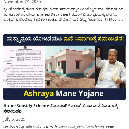
November 24, 2025
ಕೃಷಿ ಹೊಂಡವನ್ನು ಹೊಂದಿರುವ ರೈತರಿಗೆ ಉಪ ಆದಾಯವನ್ನು ರೂಪಿಸಿಕೊಳ್ಳಲು ರಾಜ್ಯ ಸರಕಾರದಿಂದ
ಮೀನುಗಾರಿಕೆ ಇಲಾಖೆಯ(Fisheries Department)ಮೂಲಕ ಮೀನು ಕೃಷಿಯನ್ನು ಮಾಡಲು
ಆಸಕ್ತಿಯನ್ನು ಹೊಂದಿರುವ ಕೃಷಿಕರಿಗೆ ಉಚಿತವಾಗಿ ಮೀನು ಮರಿಗಳನ್ನು ವಿತರಣೆ(Uchita Meenu
Mari Vitarane) ಮಾಡಲು ಅರ್ಹ ಫಲಾನುಭವಿಗಳನ್ನು ಆಯ್ಕೆ ಮಾಡಲು ಅರ್ಜಿಯನ್ನು
ಆಹ್ವಾನಿಸಲಾಗಿದೆ. ಕೃಷಿ ಇಲಾಖೆಯಿಂದ ಕೃಷಿ ಭಾಗ್ಯ(Krishi Bhagya) ಯೋಜನೆ ಮತ್ತು
ತೋಟಕಾರಿಗೆ...
Home Subsidy Scheme-ಮೀನುಗಾರಿಕೆ ಇಲಾಖೆಯಿಂದ ಮನೆ ನಿರ್ಮಾಣಕ್ಕೆ
ಸಹಾಯಧನ!
July 5, 2025
ಮೀನುಗಾರಿಕೆ ಇಲಾಖೆಯಿಂದ 2024-25 ನೇ ಸಾಲಿನ ಮತ್ಸ್ಯಾಶ್ರಯ ಯೋಜನೆಯಡಿ(Home