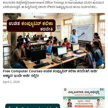
ಕರ್ನಾಟಕದ ಜಿಲ್ಲೆಗಳಲ್ಲಿ(Government Office Timings In Karnataka) ಬಿಸಿಲಿನ ತಾಪಮಾನ
ಏರಿಕೆಯಾಗುತ್ತಿದೆ. ಈ ಹಿನ್ನೆಲೆಯಲ್ಲಿ ಸರ್ಕಾರಿ ನೌಕರರ ಹಿತದೃಷ್ಟಿಯಿಂದ ಹಾಗೂ ಸಾರ್ವಜನಿಕರ
ಅನುಕೂಲಕ್ಕಾಗಿ ಕರ್ನಾಟಕ ಸರ್ಕಾರವು ಮಹತ್ವದ ನಿರ್ಧಾರವೊಂದನ್ನು ಕೈಗೊಂಡಿದೆ. ಕಿತ್ತೂರು ಕರ್ನಾಟಕ
ಮತ್ತು ಕಲ್ಯಾಣ ಕರ್ನಾಟಕದ ಒಟ್ಟು 9 ಜಿಲ್ಲೆಗಳಲ್ಲಿ ಏಪ್ರಿಲ್...
Free Computer Courses-ಉಚಿತ ಕಂಪ್ಯೂಟರ್ ಕಲಿಕಾ ತರಬೇತಿಗೆ ಅರ್ಜಿ
ಆಹ್ವಾನ! ಇಂದೇ ಅರ್ಜಿ ಸಲ್ಲಿಸಿ!
April 2, 2026