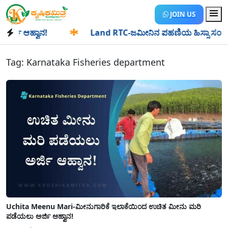
JOIN US
ಿ ಆಹ್ವಾನ!
✱
Land RTC-ಜಮೀನಿನ ಪಹಣಿಯ ಹಿಸ್ಸಾ ಸಂಖ್ಯೆ ಎಂದರೇನು?
Tag:
Karnataka Fisheries department
Uchita Meenu Mari-ಮೀನುಗಾರಿಕೆ ಇಲಾಕೆಯಿಂದ ಉಚಿತ ಮೀನು ಮರಿ
ಪಡೆಯಲು ಅರ್ಜಿ ಆಹ್ವಾನ!