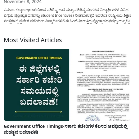
November 8, 2024
ಸಮಾಜ ಕಲ್ಯಾಣ ಇಲಾಖೆಯಿಂದ ಪರಿಶಿಷ್ಟ ಜಾತಿ ಮತ್ತು ಪರಿಶಿಷ್ಟ ಪಂಗಡದ ವಿದ್ಯಾರ್ಥಿಗಳಿಗೆ ವಿವಿಧ
ಬಗ್ಗೆಯ ಪ್ರೋತ್ಸಾಹಧನವನ್ನು(Student Incentives) ನೀಡಲಾಗುತ್ತದೆ ಇದರಂತೆ ರಾಷ್ಟ್ರೀಯ ಶಿಕ್ಷಣ
ಸಂಸ್ಥೆಗಳಲ್ಲಿ ಪ್ರವೇಶ ಪಡೆಯಲು ವಿದ್ಯಾರ್ಥಿಗಳಿಗೆ ಈ ಹಿಂದೆ ನೀಡುತ್ತಿದ್ದ ಪ್ರೋತ್ಸಾಹಧನವನ್ನು ದುಪ್ಪಟ್ಟು
ಮಾಡಿ ಹೊಸ ಆದೇಶ ಹೊರಡಿಸಲಾಗಿದೆ. ವಿದ್ಯಾರ್ಥಿಗಳಿಗೆ ಉನ್ನತ ಶಿಕ್ಷಣಕ್ಕೆ ಉತೇಜನ ನೀಡಲು
ಅರ್ಥಿಕವಾಗಿ ನೆರವು ನೀಡುವ ವಿವಿಧ ಯೋಜನೆಗಳನ್ನು...
Most Visited Articles
Government Office Timings-ಸರ್ಕಾರಿ ಕಚೇರಿಗಳ ಕೆಲಸದ ಅವಧಿಯಲ್ಲಿ
ಮಹತ್ವದ ಬದಲಾವಣೆ!