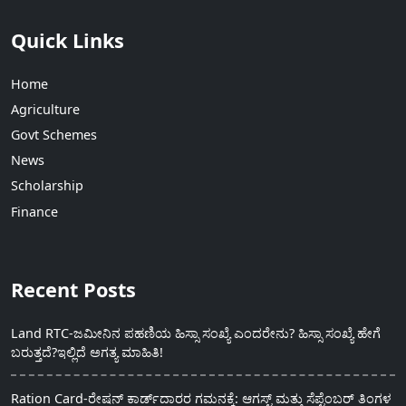
Quick Links
Home
Agriculture
Govt Schemes
News
Scholarship
Finance
Recent Posts
Land RTC-ಜಮೀನಿನ ಪಹಣಿಯ ಹಿಸ್ಸಾ ಸಂಖ್ಯೆ ಎಂದರೇನು? ಹಿಸ್ಸಾ ಸಂಖ್ಯೆ ಹೇಗೆ
ಬರುತ್ತದೆ?ಇಲ್ಲಿದೆ ಅಗತ್ಯ ಮಾಹಿತಿ!
Ration Card-ರೇಷನ್ ಕಾರ್ಡ್‍ದಾರರ ಗಮನಕ್ಕೆ: ಆಗಸ್ಟ್ ಮತ್ತು ಸೆಪ್ಟೆಂಬರ್ ತಿಂಗಳ