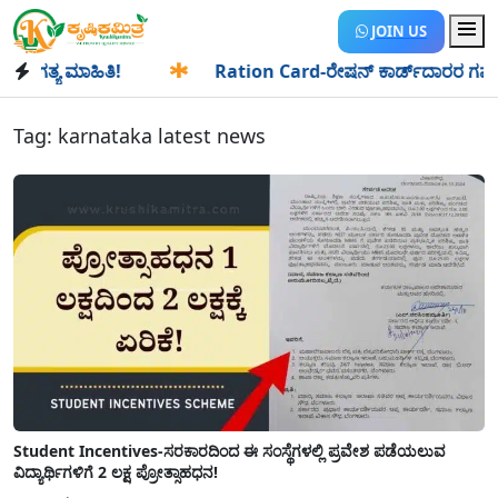
JOIN US
ಗತ್ಯ ಮಾಹಿತಿ!
✱
Ration Card-ರೇಷನ್ ಕಾರ್ಡ್‍ದಾರರ ಗಮನಕ್ಕೆ: ಆ
Tag:
karnataka latest news
Student Incentives-ಸರಕಾರದಿಂದ ಈ ಸಂಸ್ಥೆಗಳಲ್ಲಿ ಪ್ರವೇಶ ಪಡೆಯಲುವ
ವಿದ್ಯಾರ್ಥಿಗಳಿಗೆ 2 ಲಕ್ಷ ಪ್ರೋತ್ಸಾಹಧನ!