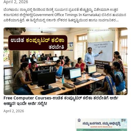
April 2, 2026
ಬೆಂಗಳೂರು: ರಾಜ್ಯದಲ್ಲಿ ದಿನದಿಂದ ದಿನಕ್ಕೆ ಸೂರ್ಯನ ಪ್ರಖರತೆ ಹೆಚ್ಚುತ್ತಿದ್ದು, ವಿಶೇಷವಾಗಿ ಉತ್ತರ
ಕರ್ನಾಟಕದ ಜಿಲ್ಲೆಗಳಲ್ಲಿ(Government Office Timings In Karnataka) ಬಿಸಿಲಿನ ತಾಪಮಾನ
ಏರಿಕೆಯಾಗುತ್ತಿದೆ. ಈ ಹಿನ್ನೆಲೆಯಲ್ಲಿ ಸರ್ಕಾರಿ ನೌಕರರ ಹಿತದೃಷ್ಟಿಯಿಂದ ಹಾಗೂ ಸಾರ್ವಜನಿಕರ
ಅನುಕೂಲಕ್ಕಾಗಿ ಕರ್ನಾಟಕ ಸರ್ಕಾರವು ಮಹತ್ವದ ನಿರ್ಧಾರವೊಂದನ್ನು ಕೈಗೊಂಡಿದೆ. ಕಿತ್ತೂರು ಕರ್ನಾಟಕ
ಮತ್ತು ಕಲ್ಯಾಣ ಕರ್ನಾಟಕದ ಒಟ್ಟು 9 ಜಿಲ್ಲೆಗಳಲ್ಲಿ ಏಪ್ರಿಲ್...
Free Computer Courses-ಉಚಿತ ಕಂಪ್ಯೂಟರ್ ಕಲಿಕಾ ತರಬೇತಿಗೆ ಅರ್ಜಿ
ಆಹ್ವಾನ! ಇಂದೇ ಅರ್ಜಿ ಸಲ್ಲಿಸಿ!
April 2, 2026