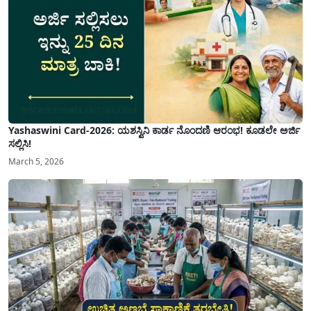
Yashaswini Card-2026: ಯಶಸ್ವಿನಿ ಕಾರ್ಡ ನೊಂದಣಿ ಆರಂಭ! ಕೂಡಲೇ ಅರ್ಜಿ
ಸಲ್ಲಿಸಿ!
March 5, 2026