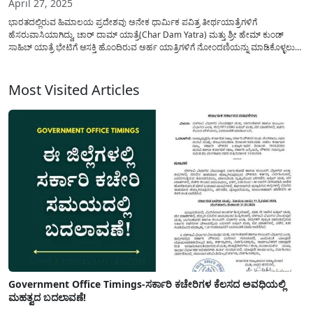
April 27, 2025
ಭಾರತದಲ್ಲಿರುವ ಹಿಮಾಲಯ ಪ್ರದೇಶವು ಅನೇಕ ಧಾರ್ಮಿಕ ಪವಿತ್ರ ತೀರ್ಥಯಾತ್ರೆಗಳಿಗೆ
ಹೆಸರುವಾಸಿಯಾಗಿದ್ದು, ಚಾರ್ ದಾಮ್ ಯಾತ್ರೆ(Char Dam Yatra) ಮತ್ತು ಶ್ರೀ ಹೇಮ್ ಕುಂಡ್
ಸಾಹಿಬ್ ಯಾತ್ರೆ ಭೇಟಿಗೆ ಆಸಕ್ತಿ ಹೊಂದಿರುವ ಅರ್ಹ ಯಾತ್ರಿಗಳಿಗೆ ನೋಂದಣಿಯನ್ನು ಮಾಡಿಕೊಳ್ಳಲು
ಪ್ರಾರಂಭಿಸಲಾಗಿದೆ. ಭಾರತದ ಪವಿತ್ರ ಯಾತ್ರೆಗಳಾದ ಚಾರ್ ಧಾಮ್ ಯಾತ್ರೆ(Char Dam Yatra
Registration) ಮತ್ತು ಶ್ರೀ ಹೇಮ್ ಕುಂಡ್...
Most Visited Articles
Government Office Timings-ಸರ್ಕಾರಿ ಕಚೇರಿಗಳ ಕೆಲಸದ ಅವಧಿಯಲ್ಲಿ
ಮಹತ್ವದ ಬದಲಾವಣೆ!