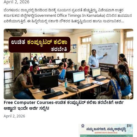
April 2, 2026
ಬೆಂಗಳೂರು: ರಾಜ್ಯದಲ್ಲಿ ದಿನದಿಂದ ದಿನಕ್ಕೆ ಸೂರ್ಯನ ಪ್ರಖರತೆ ಹೆಚ್ಚುತ್ತಿದ್ದು, ವಿಶೇಷವಾಗಿ ಉತ್ತರ
ಕರ್ನಾಟಕದ ಜಿಲ್ಲೆಗಳಲ್ಲಿ(Government Office Timings In Karnataka) ಬಿಸಿಲಿನ ತಾಪಮಾನ
ಏರಿಕೆಯಾಗುತ್ತಿದೆ. ಈ ಹಿನ್ನೆಲೆಯಲ್ಲಿ ಸರ್ಕಾರಿ ನೌಕರರ ಹಿತದೃಷ್ಟಿಯಿಂದ ಹಾಗೂ ಸಾರ್ವಜನಿಕರ
ಅನುಕೂಲಕ್ಕಾಗಿ ಕರ್ನಾಟಕ ಸರ್ಕಾರವು ಮಹತ್ವದ ನಿರ್ಧಾರವೊಂದನ್ನು ಕೈಗೊಂಡಿದೆ. ಕಿತ್ತೂರು ಕರ್ನಾಟಕ
ಮತ್ತು ಕಲ್ಯಾಣ ಕರ್ನಾಟಕದ ಒಟ್ಟು 9 ಜಿಲ್ಲೆಗಳಲ್ಲಿ ಏಪ್ರಿಲ್...
Free Computer Courses-ಉಚಿತ ಕಂಪ್ಯೂಟರ್ ಕಲಿಕಾ ತರಬೇತಿಗೆ ಅರ್ಜಿ
ಆಹ್ವಾನ! ಇಂದೇ ಅರ್ಜಿ ಸಲ್ಲಿಸಿ!
April 2, 2026