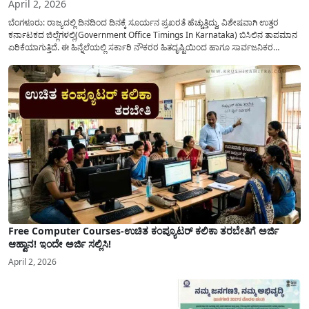
April 2, 2026
ಬೆಂಗಳೂರು: ರಾಜ್ಯದಲ್ಲಿ ದಿನದಿಂದ ದಿನಕ್ಕೆ ಸೂರ್ಯನ ಪ್ರಖರತೆ ಹೆಚ್ಚುತ್ತಿದ್ದು, ವಿಶೇಷವಾಗಿ ಉತ್ತರ
ಕರ್ನಾಟಕದ ಜಿಲ್ಲೆಗಳಲ್ಲಿ(Government Office Timings In Karnataka) ಬಿಸಿಲಿನ ತಾಪಮಾನ
ಏರಿಕೆಯಾಗುತ್ತಿದೆ. ಈ ಹಿನ್ನೆಲೆಯಲ್ಲಿ ಸರ್ಕಾರಿ ನೌಕರರ ಹಿತದೃಷ್ಟಿಯಿಂದ ಹಾಗೂ ಸಾರ್ವಜನಿಕರ
ಅನುಕೂಲಕ್ಕಾಗಿ ಕರ್ನಾಟಕ ಸರ್ಕಾರವು ಮಹತ್ವದ ನಿರ್ಧಾರವೊಂದನ್ನು ಕೈಗೊಂಡಿದೆ. ಕಿತ್ತೂರು ಕರ್ನಾಟಕ
ಮತ್ತು ಕಲ್ಯಾಣ ಕರ್ನಾಟಕದ ಒಟ್ಟು 9 ಜಿಲ್ಲೆಗಳಲ್ಲಿ ಏಪ್ರಿಲ್...
Free Computer Courses-ಉಚಿತ ಕಂಪ್ಯೂಟರ್ ಕಲಿಕಾ ತರಬೇತಿಗೆ ಅರ್ಜಿ
ಆಹ್ವಾನ! ಇಂದೇ ಅರ್ಜಿ ಸಲ್ಲಿಸಿ!
April 2, 2026