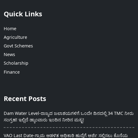
Quick Links
Home
Agriculture
Govt Schemes
News
Scholarship
Finance
Recent Posts
Dam Water Level-ರಾಜ್ಯದ ಜಲಾಶಯಗಳಿಗೆ ಒಂದೇ ದಿನದಲ್ಲಿ 34 TMC ನೀರು
ಸಂಗ್ರಹ! ಇಲ್ಲಿದೆ ಡ್ಯಾಂವಾರು ಇಂದಿನ ನೀರಿನ ಮಟ್ಟ!
VAO Last Date-ಗ್ರಾಮ ಆಡಳಿತ ಅಧಿಕಾರಿ ಹುದ್ದೆಗೆ ಅರ್ಜಿ ಸಲ್ಲಿಸಲು ಕೊನೆಯ