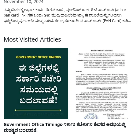
November 10, 2024
ನಮ್ಮ ದೇಶದಲ್ಲಿ ಆಧಾರ್ ಕಾರ್ಡ, ರ‍ೇಶನ್ ಕಾರ್ಡ, ವೋಟಿಂಗ್ ಕಾರ್ಡ ರೀತಿ ಪಾನ್ ಕಾರ್ಡ(adhar
pan card link) ಸಹ ಒಂದು ಅತೀ ಮುಖ್ಯ ದಾಖಲೆಯಾಗಿದ್ದು, ಈ ದಾಖಲೆಯನ್ನು ಸರಿಯಾಗಿ
ಇಟ್ಟುಕೊಳ್ಳುವುದು ಅತೀ ಮುಖ್ಯವಾಗಿದೆ. ಕೇಂದ್ರ ಸರಕಾರದಿಂದ ಪಾನ್ ಕಾರ್ಡ್‌ (PAN Card) ಕುರಿತು
ನೂತನ ನಿಯಮವನ್ನು ಜಾರಿಗೊಳಿಸಿದ್ದು, ಈ ಕುರಿತು ನೀವು ಗಮನಿಸದೇ ಹೋದರೆ...
Most Visited Articles
Government Office Timings-ಸರ್ಕಾರಿ ಕಚೇರಿಗಳ ಕೆಲಸದ ಅವಧಿಯಲ್ಲಿ
ಮಹತ್ವದ ಬದಲಾವಣೆ!