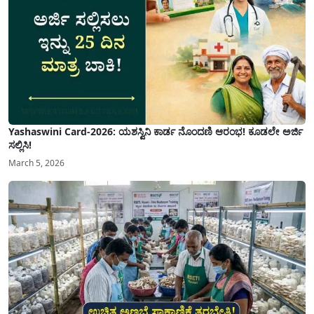
Yashaswini Card-2026: ಯಶಸ್ವಿನಿ ಕಾರ್ಡ ನೊಂದಣಿ ಆರಂಭ! ಕೂಡಲೇ ಅರ್ಜಿ
ಸಲ್ಲಿಸಿ!
March 5, 2026