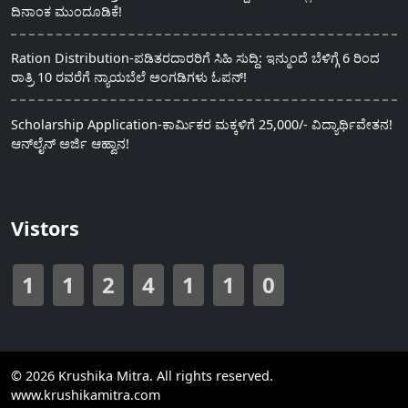
ದಿನಾಂಕ ಮುಂದೂಡಿಕೆ!
Ration Distribution-ಪಡಿತರದಾರರಿಗೆ ಸಿಹಿ ಸುದ್ದಿ: ಇನ್ಮುಂದೆ ಬೆಳಿಗ್ಗೆ 6 ರಿಂದ
ರಾತ್ರಿ 10 ರವರೆಗೆ ನ್ಯಾಯಬೆಲೆ ಅಂಗಡಿಗಳು ಓಪನ್!
Scholarship Application-ಕಾರ್ಮಿಕರ ಮಕ್ಕಳಿಗೆ 25,000/- ವಿದ್ಯಾರ್ಥಿವೇತನ!
ಆನ್‍ಲೈನ್ ಅರ್ಜಿ ಆಹ್ವಾನ!
Vistors
1
1
2
4
1
1
0
© 2026 Krushika Mitra. All rights reserved.
www.krushikamitra.com