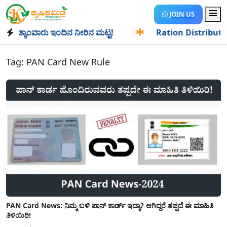
JOIN US
ಡ್ಯಾಂವಾರು ಇಂದಿನ ನೀರಿನ ಮಟ್ಟ!
✱
Ration Distribution-ಪಡಿತರ
Tag:
PAN Card New Rule
PAN Card News: ನಿಮ್ಮ ಬಳಿ ಪಾನ್ ಕಾರ್ಡ್ ಇದ್ಯಾ? ಆಗಿದ್ದರೆ ತಪ್ಪದೆ ಈ ಮಾಹಿತಿ
ತಿಳಿಯಿರಿ!