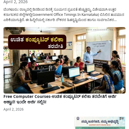
April 2, 2026
ಬೆಂಗಳೂರು: ರಾಜ್ಯದಲ್ಲಿ ದಿನದಿಂದ ದಿನಕ್ಕೆ ಸೂರ್ಯನ ಪ್ರಖರತೆ ಹೆಚ್ಚುತ್ತಿದ್ದು, ವಿಶೇಷವಾಗಿ ಉತ್ತರ
ಕರ್ನಾಟಕದ ಜಿಲ್ಲೆಗಳಲ್ಲಿ(Government Office Timings In Karnataka) ಬಿಸಿಲಿನ ತಾಪಮಾನ
ಏರಿಕೆಯಾಗುತ್ತಿದೆ. ಈ ಹಿನ್ನೆಲೆಯಲ್ಲಿ ಸರ್ಕಾರಿ ನೌಕರರ ಹಿತದೃಷ್ಟಿಯಿಂದ ಹಾಗೂ ಸಾರ್ವಜನಿಕರ
ಅನುಕೂಲಕ್ಕಾಗಿ ಕರ್ನಾಟಕ ಸರ್ಕಾರವು ಮಹತ್ವದ ನಿರ್ಧಾರವೊಂದನ್ನು ಕೈಗೊಂಡಿದೆ. ಕಿತ್ತೂರು ಕರ್ನಾಟಕ
ಮತ್ತು ಕಲ್ಯಾಣ ಕರ್ನಾಟಕದ ಒಟ್ಟು 9 ಜಿಲ್ಲೆಗಳಲ್ಲಿ ಏಪ್ರಿಲ್...
Free Computer Courses-ಉಚಿತ ಕಂಪ್ಯೂಟರ್ ಕಲಿಕಾ ತರಬೇತಿಗೆ ಅರ್ಜಿ
ಆಹ್ವಾನ! ಇಂದೇ ಅರ್ಜಿ ಸಲ್ಲಿಸಿ!
April 2, 2026