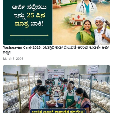
Yashaswini Card-2026: ಯಶಸ್ವಿನಿ ಕಾರ್ಡ ನೊಂದಣಿ ಆರಂಭ! ಕೂಡಲೇ ಅರ್ಜಿ
ಸಲ್ಲಿಸಿ!
March 5, 2026