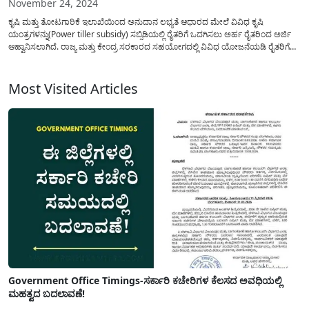
November 24, 2024
ಕೃಷಿ ಮತ್ತು ತೋಟಗಾರಿಕೆ ಇಲಾಖೆಯಿಂದ ಅನುದಾನ ಲಭ್ಯತೆ ಆಧಾರದ ಮೇಲೆ ವಿವಿಧ ಕೃಷಿ
ಯಂತ್ರಗಳನ್ನು(Power tiller subsidy) ಸಬ್ಸಿಡಿಯಲ್ಲಿ ರೈತರಿಗೆ ಒದಗಿಸಲು ಅರ್ಹ ರೈತರಿಂದ ಅರ್ಜಿ
ಆಹ್ವಾನಿಸಲಾಗಿದೆ. ರಾಜ್ಯ ಮತ್ತು ಕೇಂದ್ರ ಸರಕಾರದ ಸಹಯೋಗದಲ್ಲಿ ವಿವಿಧ ಯೋಜನೆಯಡಿ ರೈತರಿಗೆ
ಕೃಷಿ ಯಂತ್ರಗಳ ಖರೀದಿ ಮಾಡಲು ಅರ್ಥಿಕವಾಗಿ ನೆರವು ನೀಡಲು ಅನೇಕ ಯಂತ್ರಗಳಿಗೆ
ಸಹಾಯಧನವನ್ನು ನೀಡಲಾಗುತ್ತದೆ ಇದರಿಂತೆ...
Most Visited Articles
Government Office Timings-ಸರ್ಕಾರಿ ಕಚೇರಿಗಳ ಕೆಲಸದ ಅವಧಿಯಲ್ಲಿ
ಮಹತ್ವದ ಬದಲಾವಣೆ!