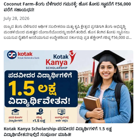
Coconut Farm-ತೆಂಗು ಬೆಳೆಗಾರರ ಗಮನಕ್ಕೆ: ಹೊಸ ತೋಟ ಸ್ಥಾಪನೆಗೆ ₹56,000
ವರೆಗೆ ಸಹಾಯಧನ!
July 28, 2026
ರಾಜ್ಯದ ತೆಂಗು ಬೆಳೆಗಾರರ ಆರ್ಥಿಕ ಸಬಲೀಕರಣ ಮತ್ತು ಕೃಷಿ ಕ್ಷೇತ್ರದ ಪ್ರಗತಿಗಾಗಿ ತೆಂಗು ಅಭಿವೃದ್ದಿ
ಮಂಡಳಿಯಿಂದ ಮಹತ್ವದ ಯೋಜನೆಯೊಂದನ್ನು ಜಾರಿಗೆ ತಂದಿದೆ. ಹೊಸ ತೆಂಗಿನ ತೋಟ ಸ್ಥಾಪಿಸಲು
ಬಯಸುವ ರೈತರಿಗೆ ಆಸರೆಯಾಗುವ ಉದ್ದೇಶದಿಂದ ಸರ್ಕಾರವು ಪ್ರತಿ ಹೆಕ್ಟೇರ್‌ಗೆ ಗರಿಷ್ಠ ₹56,000 ವರೆಗೆ
ಧನಸಹಾಯ ಪಡೆಯಲು ಅರ್ಜಿಯನ್ನು ಆಹ್ವಾನಿಸಿದೆ. ತೆಂಗು ಅಭಿವೃದ್ದಿ ಮಂಡಳಿಯ ಯೋಜನೆ
ಅಡಿಯಲ್ಲಿ ನೀಡಲಾಗುವ...
Kotak Kanya Scholarship-ಪದವೀದರ ವಿದ್ಯಾರ್ಥಿಗಳಿಗೆ 1.5 ಲಕ್ಷ
ವಿದ್ಯಾರ್ಥಿವೇತನ!ಇಲ್ಲಿದೆ ಸಂಪೂರ್ಣ ಮಾಹಿತಿ!