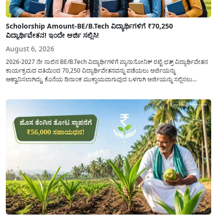
Scholorship Amount-BE/B.Tech ವಿದ್ಯಾರ್ಥಿಗಳಿಗೆ ₹70,250
ವಿದ್ಯಾರ್ಥಿವೇತನ! ಇಂದೇ ಅರ್ಜಿ ಸಲ್ಲಿಸಿ!
August 6, 2026
2026-2027 ನೇ ಸಾಲಿನ BE/B.Tech ವಿದ್ಯಾರ್ಥಿಗಳಿಗೆ ಪ್ಯಾನಾಸೋನಿಕ್ ರಟ್ಟಿ ಛತ್ರ್ ವಿದ್ಯಾರ್ಥಿವೇತನ
ಕಾರ್ಯಕ್ರಮದ ವತಿಯಿಂದ 70,250 ವಿದ್ಯಾರ್ಥಿವೇತನವನ್ನು ಪಡೆಯಲು ಅರ್ಜಿಯನ್ನು
ಆಹ್ವಾನಿಸಲಾಗಿದ್ದು, ಕೊನೆಯ ದಿನಾಂಕ ಮುಕ್ತಾಯವಾಗುವುದ ಒಳಗಾಗಿ ಅರ್ಜಿಯನ್ನು ಸಲ್ಲಿಸಲು
ಕೋರಿದೆ. ಆರ್ಥಿಕವಾಗಿ ಹಿಂದುಳಿದ ಹಾಗೂ ಬಡ ಕುಟುಂಬ ವರ್ಗದ ವಿದ್ಯಾರ್ಥಿಗಳು ಅವರ ಮುಂದಿನ
ಶಿಕ್ಷಣವನ್ನು ಮುಂದುವರಿಸಲು ಯಾವುದೇ ಅಡಚಣೆಯಾಗದಂತೆ ನೋಡಿಕೊಳ್ಳಲು ಈ ಯೋಜನೆಯನ್ನು
ಜಾರಿಗೆ...