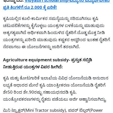
ಇದನ್ನೂ ಓದಿ:
Vidyasiri scholarship-ವಿದ್ಯಾಸಿರಿ ವಿದ್ಯಾರ್ಥಿವೇತನ
ಪ್ರತಿ ತಿಂಗಳಿಗೆ ರೂ 2,000 ಕ್ಕೆ ಏರಿಕೆ!
ಕೃಷಿಯಲ್ಲಿನ ಕೂಲಿ-ಕಾರ್ಮಿಕರ ಸಮಸ್ಯೆಯನ್ನು ಸರಿದೂಗಿಸಲು ಕೃಷಿ
ಚಟುವಟಿಕೆಗಳನ್ನು ಕೈಗೊಳ್ಳಲು ಯಂತ್ರಗಳ ಬಳಕೆಯನ್ನು ಮಾಡುವುದು
ಅತ್ಯಗತ್ಯವಾಗಿದೆ ಅರ್ಥಿಕವಾಗಿ ಹಿಂದುಳಿದ ರೈತರಿಗೆ ದೊಡ್ಡ ಮೊತ್ತ ನೀಡಿ
ಯಂತ್ರಗಳನ್ನು ಖರೀದಿ ಮಾಡುವುದು ಕಷ್ಟಕರ ಆದ್ದರಿಂದ ಇಂತಹ ರೈತರಿಗೆ
ನೆರವಾಗಲು ಈ ಯೋಜನೆಗಳನ್ನು ಜಾರಿಗೆ ತರಲಾಗಿದೆ.
Agriculture equipment subsidy- ಪ್ರಸ್ತುತ ಸಬ್ಸಿಡಿ
ನೀಡುತ್ತಿರುವ ಯಂತ್ರಗಳ ವಿವರ ಹೀಗಿದೆ:
ಕೃಷಿ ಮತ್ತು ತೋಟಗಾರಿಕೆ ಇಲಾಖೆಯ ವಿವಿಧ ಯೋಜನೆಯಡಿ ಅನುದಾನ
ಲಭ್ಯತೆ ಆಧಾರದ ಮೇಲೆ ಕೃಷಿ ಯಾಂತ್ರೀಕರಣ ಯೋಜನೆಯಡಿ ರೈತರಿಗೆ
ಶೇ50 ರಿಂದ ಶೇ.90ರಷ್ಟು ಸಹಾಯಧನದಡಿ ಕೃಷಿ.
ಯಂತ್ರೋಪಕರಣಗಳನ್ನು ರೈತರು ಪಡೆಯಲು ಅರ್ಜಿ ಆಹ್ವಾನಿಸಲಾಗಿದ್ದು.
ಮಿನಿ ಟ್ರ್ಯಾಕ್ಟರ್(Mini Tractor subsidy), ಪವರ್ ಟಿಲ್ಲರ್(Power