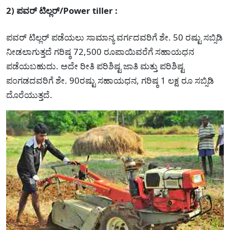
2) ಪವರ್ ಟಿಲ್ಲರ್/Power tiller :
ಪವರ್ ಟಿಲ್ಲರ್ ಪಡೆಯಲು ಸಾಮಾನ್ಯ ವರ್ಗದವರಿಗೆ ಶೇ. 50 ರಷ್ಟು ಸಬ್ಸಿಡಿ
ನೀಡಲಾಗುತ್ತದೆ ಗರಿಷ್ಠ 72,500 ರೂಪಾಯಿವರೆಗೆ ಸಹಾಯಧನ
ಪಡೆಯಬಹುದು. ಅದೇ ರೀತಿ ಪರಿಶಿಷ್ಟ ಜಾತಿ ಮತ್ತು ಪರಿಶಿಷ್ಟ
ಪಂಗಡದವರಿಗೆ ಶೇ. 90ರಷ್ಟು ಸಹಾಯಧನ, ಗರಿಷ್ಠ 1 ಲಕ್ಷ ರೂ ಸಬ್ಸಿಡಿ
ದೊರೆಯುತ್ತದೆ.