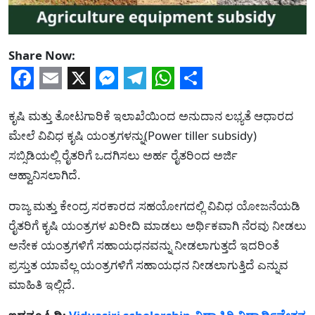
Share Now:
Facebook
Email
X
Messenger
Telegram
WhatsApp
Share
ಕೃಷಿ ಮತ್ತು ತೋಟಗಾರಿಕೆ ಇಲಾಖೆಯಿಂದ ಅನುದಾನ ಲಭ್ಯತೆ ಆಧಾರದ
ಮೇಲೆ ವಿವಿಧ ಕೃಷಿ ಯಂತ್ರಗಳನ್ನು(Power tiller subsidy)
ಸಬ್ಸಿಡಿಯಲ್ಲಿ ರೈತರಿಗೆ ಒದಗಿಸಲು ಅರ್ಹ ರೈತರಿಂದ ಅರ್ಜಿ
ಆಹ್ವಾನಿಸಲಾಗಿದೆ.
ರಾಜ್ಯ ಮತ್ತು ಕೇಂದ್ರ ಸರಕಾರದ ಸಹಯೋಗದಲ್ಲಿ ವಿವಿಧ ಯೋಜನೆಯಡಿ
ರೈತರಿಗೆ ಕೃಷಿ ಯಂತ್ರಗಳ ಖರೀದಿ ಮಾಡಲು ಅರ್ಥಿಕವಾಗಿ ನೆರವು ನೀಡಲು
ಅನೇಕ ಯಂತ್ರಗಳಿಗೆ ಸಹಾಯಧನವನ್ನು ನೀಡಲಾಗುತ್ತದೆ ಇದರಿಂತೆ
ಪ್ರಸ್ತುತ ಯಾವೆಲ್ಲ ಯಂತ್ರಗಳಿಗೆ ಸಹಾಯಧನ ನೀಡಲಾಗುತ್ತಿದೆ ಎನ್ನುವ
ಮಾಹಿತಿ ಇಲ್ಲಿದೆ.