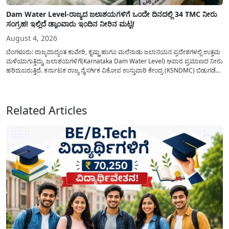
Dam Water Level-ರಾಜ್ಯದ ಜಲಾಶಯಗಳಿಗೆ ಒಂದೇ ದಿನದಲ್ಲಿ 34 TMC ನೀರು
ಸಂಗ್ರಹ! ಇಲ್ಲಿದೆ ಡ್ಯಾಂವಾರು ಇಂದಿನ ನೀರಿನ ಮಟ್ಟ!
August 4, 2026
ಬೆಂಗಳೂರು: ರಾಜ್ಯದಾದ್ಯಂತ ಕಾವೇರಿ, ಕೃಷ್ಣಾ ಹಾಗೂ ಮಲೆನಾಡು ಜಲಾನಯನ ಪ್ರದೇಶಗಳಲ್ಲಿ ಉತ್ತಮ
ಮಳೆಯಾಗುತ್ತಿದ್ದು, ಜಲಾಶಯಗಳಿಗೆ(Karnataka Dam Water Level) ಅಪಾರ ಪ್ರಮಾಣದ ನೀರು
ಹರಿದುಬರುತ್ತಿದೆ. ಕರ್ನಾಟಕ ರಾಜ್ಯ ನೈಸರ್ಗಿಕ ವಿಕೋಪ ಉಸ್ತುವಾರಿ ಕೇಂದ್ರ (KSNDMC) ಬಿಡುಗಡೆ
ಮಾಡಿರುವ ಆಗಸ್ಟ್ 04, 2026ರ ವರದಿಯಂತೆ, ರಾಜ್ಯದ ಪ್ರಮುಖ 14 ಜಲಾಶಯಗಳಿಗೆ ಒಂದೇ
ದಿನದಲ್ಲಿ ಬರೋಬ್ಬರಿ 34.8 TMC...
Related Articles