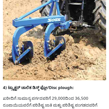
4) ಟ್ರ್ಯಾಕ್ಟರ್ ಚಾಲಿತ ಡಿಸ್ಕ್ ಫ್ಲೋ/Disc plough:
ಖರೀದಿಗೆ ಸಾಮಾನ್ಯ ವರ್ಗದವರಿಗೆ 29,000ದಿಂದ 36,500
ರೂಪಾಯಿಯವರೆಗೆ ಪರಿಶಿಷ್ಟ ಜಾತಿ ಮತ್ತು ಪರಿಶಿಷ್ಟ ಪಂಗಡದವರಿಗೆ