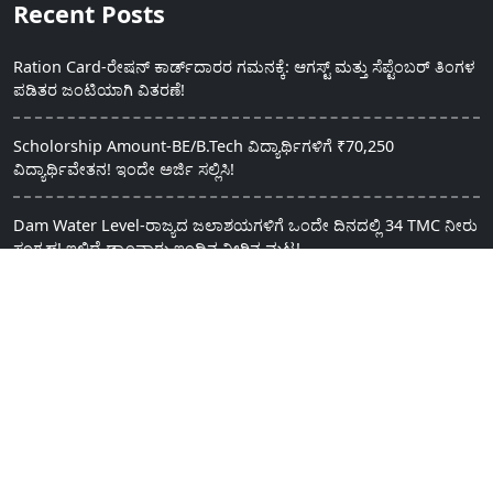
Recent Posts
Ration Card-ರೇಷನ್ ಕಾರ್ಡ್‍ದಾರರ ಗಮನಕ್ಕೆ: ಆಗಸ್ಟ್ ಮತ್ತು ಸೆಪ್ಟೆಂಬರ್ ತಿಂಗಳ
ಪಡಿತರ ಜಂಟಿಯಾಗಿ ವಿತರಣೆ!
Scholorship Amount-BE/B.Tech ವಿದ್ಯಾರ್ಥಿಗಳಿಗೆ ₹70,250
ವಿದ್ಯಾರ್ಥಿವೇತನ! ಇಂದೇ ಅರ್ಜಿ ಸಲ್ಲಿಸಿ!
Dam Water Level-ರಾಜ್ಯದ ಜಲಾಶಯಗಳಿಗೆ ಒಂದೇ ದಿನದಲ್ಲಿ 34 TMC ನೀರು
ಸಂಗ್ರಹ! ಇಲ್ಲಿದೆ ಡ್ಯಾಂವಾರು ಇಂದಿನ ನೀರಿನ ಮಟ್ಟ!
VAO Last Date-ಗ್ರಾಮ ಆಡಳಿತ ಅಧಿಕಾರಿ ಹುದ್ದೆಗೆ ಅರ್ಜಿ ಸಲ್ಲಿಸಲು ಕೊನೆಯ
ದಿನಾಂಕ ಮುಂದೂಡಿಕೆ!
Vistors