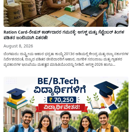
Ration Card-ರೇಷನ್ ಕಾರ್ಡ್‍ದಾರರ ಗಮನಕ್ಕೆ: ಆಗಸ್ಟ್ ಮತ್ತು ಸೆಪ್ಟೆಂಬರ್ ತಿಂಗಳ
ಪಡಿತರ ಜಂಟಿಯಾಗಿ ವಿತರಣೆ!
August 8, 2026
ಬೆಂಗಳೂರು: ರಾಷ್ಟ್ರೀಯ ಆಹಾರ ಭದ್ರತಾ ಕಾಯ್ದೆ 2013ರ ಅಡಿಯಲ್ಲಿ ಕೇಂದ್ರ ಮತ್ತು ರಾಜ್ಯ ಸರ್ಕಾರಗಳ
ನಿರ್ದೇಶನದಂತೆ, ರಾಜ್ಯದ ಪಡಿತರ ಚೀಟಿದಾರರಿಗೆ ಆಹಾರ, ನಾಗರಿಕ ಸರಬರಾಜು ಮತ್ತು ಗ್ರಾಹಕರ
ವ್ಯವಹಾರಗಳ ಇಲಾಖೆಯು ಮಹತ್ವದ ಮಾಹಿತಿಯೊಂದನ್ನು ನೀಡಿದೆ. ಆಗಸ್ಟ್-2026 ಹಾಗೂ
ಸೆಪ್ಟೆಂಬರ್-2026 ಈ ಎರಡೂ ತಿಂಗಳ ಆಹಾರ ಧಾನ್ಯಗಳ ವಿತರಣೆಯನ್ನು ಆಗಸ್ಟ್ ಮಾಹೆಯಲ್ಲೇ ಒಟ್ಟಿಗೆ
(ಜಂಟಿಯಾಗಿ) ನೀಡಲು ನಿರ್ಧರಿಸಲಾಗಿದೆ....