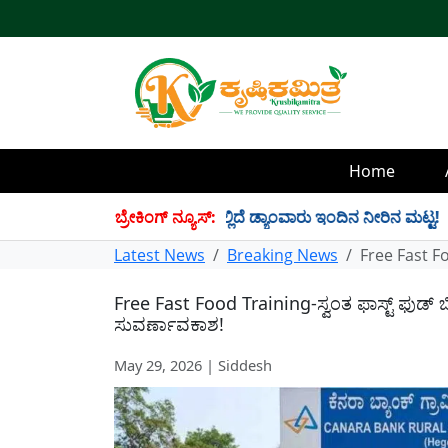
Home
 TMC ನೀರು ಸಂಗ್ರಹ! ಇಲ್ಲಿದೆ ಡ್ಯಾಂವಾರು ಇಂದಿನ ನೀರಿನ ಮಟ್ಟ!
ಬ್ರೇಕಿಂಗ್ ನ್ಯೂಸ್:
✱
Latest News
Breaking News
Free Fast Fo
Free Fast Food Training-ಸ್ವಂತ ಫಾಸ್ಟ್ ಫುಡ್
ಸುವರ್ಣಾವಕಾಶ!
May 29, 2026 | Siddesh