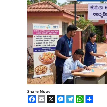
Share Now:
Facebook
Email
X
Messenger
Telegram
WhatsA
Share