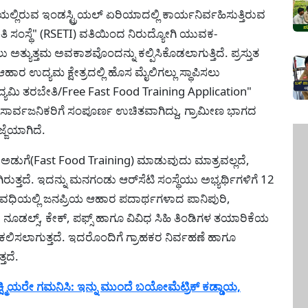
ಯಲ್ಲಿರುವ ಇಂಡಸ್ಟ್ರಿಯಲ್ ಏರಿಯಾದಲ್ಲಿ ಕಾರ್ಯನಿರ್ವಹಿಸುತ್ತಿರುವ
ಬೇತಿ ಸಂಸ್ಥೆ" (RSETI) ವತಿಯಿಂದ ನಿರುದ್ಯೋಗಿ ಯುವಕ-
್ಯುತ್ತಮ ಅವಕಾಶವೊಂದನ್ನು ಕಲ್ಪಿಸಿಕೊಡಲಾಗುತ್ತಿದೆ. ಪ್ರಸ್ತುತ
ಾರ ಉದ್ಯಮ ಕ್ಷೇತ್ರದಲ್ಲಿ ಹೊಸ ಮೈಲಿಗಲ್ಲು ಸ್ಥಾಪಿಸಲು
 ಉದ್ಯಮಿ ತರಬೇತಿ/Free Fast Food Training Application"
ಾರ್ವಜನಿಕರಿಗೆ ಸಂಪೂರ್ಣ ಉಚಿತವಾಗಿದ್ದು, ಗ್ರಾಮೀಣ ಭಾಗದ
ಜ್ಜೆಯಾಗಿದೆ.
ಡುಗೆ(Fast Food Training) ಮಾಡುವುದು ಮಾತ್ರವಲ್ಲದೆ,
ರುತ್ತದೆ. ಇದನ್ನು ಮನಗಂಡು ಆರ್‌ಸೆಟಿ ಸಂಸ್ಥೆಯು ಅಭ್ಯರ್ಥಿಗಳಿಗೆ 12
ಅವಧಿಯಲ್ಲಿ ಜನಪ್ರಿಯ ಆಹಾರ ಪದಾರ್ಥಗಳಾದ ಪಾನಿಪುರಿ,
ಲ್ಸ್, ಕೇಕ್, ಪಫ್ಸ್ ಹಾಗೂ ವಿವಿಧ ಸಿಹಿ ತಿಂಡಿಗಳ ತಯಾರಿಕೆಯ
ಿ ಕಲಿಸಲಾಗುತ್ತದೆ. ಇದರೊಂದಿಗೆ ಗ್ರಾಹಕರ ನಿರ್ವಹಣೆ ಹಾಗೂ
ತದೆ.
ಮಿಯರೇ ಗಮನಿಸಿ: ಇನ್ನು ಮುಂದೆ ಬಯೋಮೆಟ್ರಿಕ್ ಕಡ್ಡಾಯ,