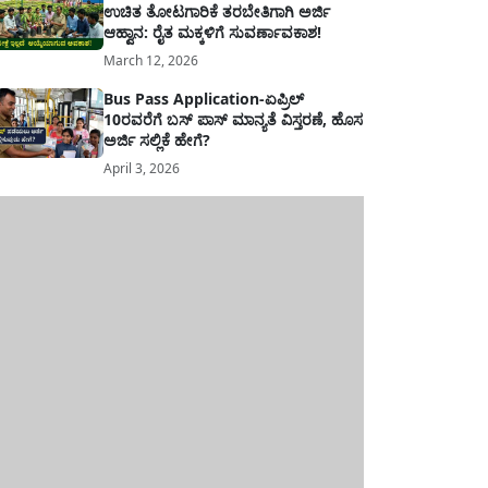
ಉಚಿತ ತೋಟಗಾರಿಕೆ ತರಬೇತಿಗಾಗಿ ಅರ್ಜಿ
ಆಹ್ವಾನ: ರೈತ ಮಕ್ಕಳಿಗೆ ಸುವರ್ಣಾವಕಾಶ!
March 12, 2026
Bus Pass Application-ಏಪ್ರಿಲ್
10ರವರೆಗೆ ಬಸ್ ಪಾಸ್ ಮಾನ್ಯತೆ ವಿಸ್ತರಣೆ, ಹೊಸ
ಅರ್ಜಿ ಸಲ್ಲಿಕೆ ಹೇಗೆ?
April 3, 2026