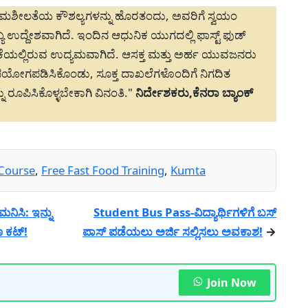
ಮಶೀಲತೆಯ ಕೌಶಲ್ಯಗಳನ್ನು ಹೊರತಂದು, ಅವರಿಗೆ ಸ್ವಯಂ
ಉದ್ದೇಶವಾಗಿದೆ. ಇಂದಿನ ಆಧುನಿಕ ಯುಗದಲ್ಲಿ ಫಾಸ್ಟ್ ಫುಡ್
ಯಲ್ಲಿರುವ ಉದ್ಯಮವಾಗಿದೆ. ಆಸಕ್ತ ಮತ್ತು ಅರ್ಹ ಯುವಜನರು
ಪಯೋಗಪಡಿಸಿಕೊಂಡು, ಸೂಕ್ತ ದಾಖಲೆಗಳೊಂದಿಗೆ ನಿಗದಿತ
ು ರೂಪಿಸಿಕೊಳ್ಳಬೇಕಾಗಿ ವಿನಂತಿ."
ನಿರ್ದೇಶಕರು,ಕೆನರಾ ಬ್ಯಾಂಕ್
 Course
,
Free Fast Food Training
,
Kumta
ಿಸಿ: ಇನ್ನು
Student Bus Pass-ವಿದ್ಯಾರ್ಥಿಗಳಿಗೆ ಬಸ್
ಣ ಕಟ್!
ಪಾಸ್ ಪಡೆಯಲು ಅರ್ಜಿ ಸಲ್ಲಿಸಲು ಅವಕಾಶ!
→
Join Now