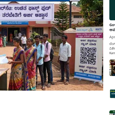
Gov
ಅವಧ
Apr
ಬೆಂಗ
ವಿಶೇ
Karn
ನೌಕ
ಸರ್ಕ
ಕಲ್ಯ
pp