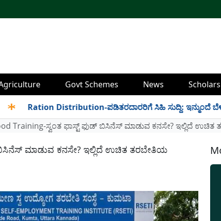
Agriculture
Govt Schemes
News
Scholars
Ration Distribution-ಪಡಿತರದಾರರಿಗೆ ಸಿಹಿ ಸುದ್ದಿ: ಇನ್ಮುಂದೆ ಬೆಳಿಗ್ಗೆ 6 
od Training-ಸ್ವಂತ ಫಾಸ್ಟ್ ಫುಡ್ ಬಿಸಿನೆಸ್ ಮಾಡುವ ಕನಸೇ? ಇಲ್ಲಿದೆ ಉಚಿ
 ಬಿಸಿನೆಸ್ ಮಾಡುವ ಕನಸೇ? ಇಲ್ಲಿದೆ ಉಚಿತ ತರಬೇತಿಯ
Mo