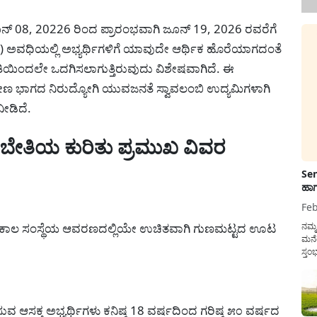
 08, 20226 ರಿಂದ ಪ್ರಾರಂಭವಾಗಿ ಜೂನ್ 19, 2026 ರವರೆಗೆ
 ಅವಧಿಯಲ್ಲಿ ಅಭ್ಯರ್ಥಿಗಳಿಗೆ ಯಾವುದೇ ಆರ್ಥಿಕ ಹೊರೆಯಾಗದಂತೆ
ಿಯಿಂದಲೇ ಒದಗಿಸಲಾಗುತ್ತಿರುವುದು ವಿಶೇಷವಾಗಿದೆ. ಈ
 ಭಾಗದ ನಿರುದ್ಯೋಗಿ ಯುವಜನತೆ ಸ್ವಾವಲಂಬಿ ಉದ್ಯಮಿಗಳಾಗಿ
ೀಡಿದೆ.
ಬೇತಿಯ ಕುರಿತು ಪ್ರಮುಖ ವಿವರ
Sen
ಹಾಗ
Feb
ನಗಳ ಕಾಲ ಸಂಸ್ಥೆಯ ಆವರಣದಲ್ಲಿಯೇ ಉಚಿತವಾಗಿ ಗುಣಮಟ್ಟದ ಊಟ
ನಮ್
ಮನೆ
ಸ್ತಂ
ದುಡ
ನೆಮ್
ಸರ್ಕ
 ಆಸಕ್ತ ಅಭ್ಯರ್ಥಿಗಳು ಕನಿಷ್ಠ 18 ವರ್ಷದಿಂದ ಗರಿಷ್ಠ ೫೦ ವರ್ಷದ