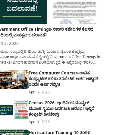
ernment Office Timings-ಸರ್ಕಾರಿ ಕಚೇರಿಗಳ ಕೆಲಸದ
ಿಯಲ್ಲಿ ಮಹತ್ವದ ಬದಲಾವಣೆ!
il 2, 2026
ಳೂರು: ರಾಜ್ಯದಲ್ಲಿ ದಿನದಿಂದ ದಿನಕ್ಕೆ ಸೂರ್ಯನ ಪ್ರಖರತೆ ಹೆಚ್ಚುತ್ತಿದ್ದು,
ಷವಾಗಿ ಉತ್ತರ ಕರ್ನಾಟಕದ ಜಿಲ್ಲೆಗಳಲ್ಲಿ(Government Office Timings In
ataka) ಬಿಸಿಲಿನ ತಾಪಮಾನ ಏರಿಕೆಯಾಗುತ್ತಿದೆ. ಈ ಹಿನ್ನೆಲೆಯಲ್ಲಿ ಸರ್ಕಾರಿ
ರರ ಹಿತದೃಷ್ಟಿಯಿಂದ ಹಾಗೂ ಸಾರ್ವಜನಿಕರ ಅನುಕೂಲಕ್ಕಾಗಿ ಕರ್ನಾಟಕ
Free Computer Courses-ಉಚಿತ
ಾರವು ಮಹತ್ವದ ನಿರ್ಧಾರವೊಂದನ್ನು ಕೈಗೊಂಡಿದೆ. ಕಿತ್ತೂರು ಕರ್ನಾಟಕ ಮತ್ತು
ಕಂಪ್ಯೂಟರ್ ಕಲಿಕಾ ತರಬೇತಿಗೆ ಅರ್ಜಿ ಆಹ್ವಾನ!
ಾಣ ಕರ್ನಾಟಕದ ಒಟ್ಟು 9 ಜಿಲ್ಲೆಗಳಲ್ಲಿ ಏಪ್ರಿಲ್...
ಇಂದೇ ಅರ್ಜಿ ಸಲ್ಲಿಸಿ!
April 2, 2026
Census-2026: ಇಂದಿನಿಂದ ಮೊಬೈಲ್
ಮೂಲಕ ಸ್ವಯಂ-ಜನಗಣತಿ ಆರಂಭ! ಇಲ್ಲಿದೆ
ಕಂಪ್ಲೀಟ್ ಡೀಟೇಲ್ಸ್!
April 1, 2026
Horticulture Training-10 ತಿಂಗಳ