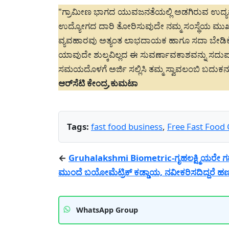
"ಗ್ರಾಮೀಣ ಭಾಗದ ಯುವಜನತೆಯಲ್ಲಿ ಅಡಗಿರುವ ಉದ್ಯ
ಉದ್ಯೋಗದ ದಾರಿ ತೋರಿಸುವುದೇ ನಮ್ಮ ಸಂಸ್ಥೆಯ ಮುಖ್ಯ 
ವ್ಯವಹಾರವು ಅತ್ಯಂತ ಲಾಭದಾಯಕ ಹಾಗೂ ಸದಾ ಬೇಡಿಕೆ
ಯಾವುದೇ ಶುಲ್ಕವಿಲ್ಲದ ಈ ಸುವರ್ಣಾವಕಾಶವನ್ನು ಸದು
ಸಮಯದೊಳಗೆ ಅರ್ಜಿ ಸಲ್ಲಿಸಿ ತಮ್ಮ ಸ್ವಾವಲಂಬಿ ಬದುಕನ್ನ
ಆರ್‌ಸೆಟಿ ಕೇಂದ್ರ,ಕುಮಟಾ
Tags:
fast food business
,
Free Fast Food
←
Gruhalakshmi Biometric-ಗೃಹಲಕ್ಷ್ಮಿಯರೇ ಗಮನ
ಮುಂದೆ ಬಯೋಮೆಟ್ರಿಕ್ ಕಡ್ಡಾಯ, ನವೀಕರಿಸದಿದ್ದರೆ ಹ
WhatsApp Group