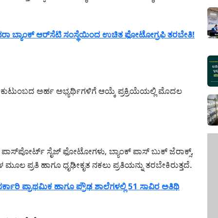
 ಬ್ಯಾಂಕ್ ಆರ್‌ಸೆಟಿ ಸಂಸ್ಥೆಯಿಂದ ಉಚಿತ ಫೋಟೋಗ್ರಫಿ ತರಬೇತಿ!
ಟುಂಬದ ಅರ್ಹ ಅಭ್ಯರ್ಥಿಗಳಿಗೆ ಆಯ್ಕೆ ಪ್ರಕ್ರಿಯೆಯಲ್ಲಿ ಮೊದಲ
 ಪಾಸ್‌ಪೋರ್ಟ್ ಸೈಜ್ ಫೋಟೋಗಳು, ಬ್ಯಾಂಕ್ ಪಾಸ್ ಬುಕ್ ಜೆರಾಕ್ಸ್,
ಳ ಮೂಲ ಪ್ರತಿ ಹಾಗೂ ಧೃಢೀಕೃತ ನಕಲು ಪ್ರತಿಯನ್ನು ತರಬೇಕಿರುತ್ತದೆ.
ರಿ ಪ್ರಾಥಮಿಕ ಹಾಗೂ ಪ್ರೌಢ ಶಾಲೆಗಳಲ್ಲಿ 51 ಸಾವಿರ ಅತಿಥಿ