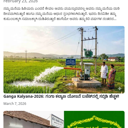
February 23, 2026
ನಮ್ಮ ಮನೆಯ ಹಿರಿಯರು ಎಂದರೆ ಕೇವಲ ಅವರು ವಯಸ್ಸಾದವರಲ್ಲ ಅವರು ನಮ್ಮ ಮನೆಯ ದಾರಿ
ದೀಪವಾಗಿರುತ್ತಾರೆ ಹಾಗೂ ನಮ್ಮ ಮನೆಯ ಆಧಾರ ಸ್ತಂಭಗಳಾಗಿರುತ್ತಾರೆ. ಇವರು ದಿನವಿಡೀ ತಮ್ಮ
ಕುಟುಂಬಕ್ಕಾಗಿ ಸಮಾಜಕ್ಕಾಗಿ ದುಡಿತಿರುತ್ತಾರೆ ಹಾಗೆಯೇ ಅವರು ತಮ್ಮ 60 ವರ್ಷಗಳ ನಂತರದ
ಜೀವನವನ್ನು ನೆಮ್ಮದಿಯಿಂದ ಕಳೆಯಬೇಕೆಂಬುದು ಪ್ರತಿಯೊಬ್ಬರ ಕನಸಾಗಿರುತ್ತದೆ ಆದ್ದರಿಂದ ಸರ್ಕಾರವು
ಹಿರಿಯ ನಾಗರಿಕರ ಗುರುತಿನ ಚೀಟಿ...
Ganga Kalyana-2026: ಗಂಗಾ ಕಲ್ಯಾಣ ಯೋಜನೆ ಬಜೆಟ್‌ನಲ್ಲಿ ಸಬ್ಸಿಡಿ ಹೆಚ್ಚಳ!
March 7, 2026