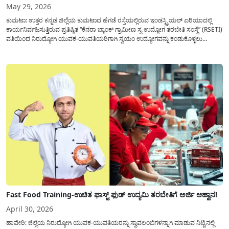
May 29, 2026
ಕುಮಟಾ: ಉತ್ತರ ಕನ್ನಡ ಜಿಲ್ಲೆಯ ಕುಮಟಾದ ಹೆಗಡೆ ರಸ್ತೆಯಲ್ಲಿರುವ ಇಂಡಸ್ಟ್ರಿಯಲ್ ಏರಿಯಾದಲ್ಲಿ
ಕಾರ್ಯನಿರ್ವಹಿಸುತ್ತಿರುವ ಪ್ರತಿಷ್ಠಿತ “ಕೆನರಾ ಬ್ಯಾಂಕ್ ಗ್ರಾಮೀಣ ಸ್ವ ಉದ್ಯೋಗ ತರಬೇತಿ ಸಂಸ್ಥೆ” (RSETI)
ವತಿಯಿಂದ ನಿರುದ್ಯೋಗಿ ಯುವಕ-ಯುವತಿಯರಿಗಾಗಿ ಸ್ವಯಂ ಉದ್ಯೋಗವನ್ನು ಕಂಡುಕೊಳ್ಳಲು
ಅತ್ಯುತ್ತಮ ಅವಕಾಶವೊಂದನ್ನು ಕಲ್ಪಿಸಿಕೊಡಲಾಗುತ್ತಿದೆ. ಪ್ರಸ್ತುತ ಮಾರುಕಟ್ಟೆಯಲ್ಲಿ ನಿರಂತರ
ಬೇಡಿಕೆಯನ್ನು ಹೊಂದಿರುವ ಆಹಾರ ಉದ್ಯಮ ಕ್ಷೇತ್ರದಲ್ಲಿ ಹೊಸ ಮೈಲಿಗಲ್ಲು ಸ್ಥಾಪಿಸಲು
ಇಚ್ಛಿಸುವವರಿಗಾಗಿ...
Fast Food Training-ಉಚಿತ ಫಾಸ್ಟ್ ಫುಡ್ ಉದ್ಯಮಿ ತರಬೇತಿಗೆ ಅರ್ಜಿ ಆಹ್ವಾನ!
April 30, 2026
ಹಾವೇರಿ: ಜಿಲ್ಲೆಯ ನಿರುದ್ಯೋಗಿ ಯುವಕ-ಯುವತಿಯರನ್ನು ಸ್ವಾವಲಂಬಿಗಳನ್ನಾಗಿ ಮಾಡುವ ನಿಟ್ಟಿನಲ್ಲಿ