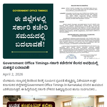
Government Office Timings-ಸರ್ಕಾರಿ ಕಚೇರಿಗಳ ಕೆಲಸದ ಅವಧಿಯಲ್ಲಿ
ಮಹತ್ವದ ಬದಲಾವಣೆ!
April 2, 2026
ಬೆಂಗಳೂರು: ರಾಜ್ಯದಲ್ಲಿ ದಿನದಿಂದ ದಿನಕ್ಕೆ ಸೂರ್ಯನ ಪ್ರಖರತೆ ಹೆಚ್ಚುತ್ತಿದ್ದು, ವಿಶೇಷವಾಗಿ ಉತ್ತರ
ಕರ್ನಾಟಕದ ಜಿಲ್ಲೆಗಳಲ್ಲಿ(Government Office Timings In Karnataka) ಬಿಸಿಲಿನ ತಾಪಮಾನ
ಏರಿಕೆಯಾಗುತ್ತಿದೆ. ಈ ಹಿನ್ನೆಲೆಯಲ್ಲಿ ಸರ್ಕಾರಿ ನೌಕರರ ಹಿತದೃಷ್ಟಿಯಿಂದ ಹಾಗೂ ಸಾರ್ವಜನಿಕರ
ಅನುಕೂಲಕ್ಕಾಗಿ ಕರ್ನಾಟಕ ಸರ್ಕಾರವು ಮಹತ್ವದ ನಿರ್ಧಾರವೊಂದನ್ನು ಕೈಗೊಂಡಿದೆ. ಕಿತ್ತೂರು ಕರ್ನಾಟಕ
ಮತ್ತು ಕಲ್ಯಾಣ ಕರ್ನಾಟಕದ ಒಟ್ಟು 9 ಜಿಲ್ಲೆಗಳಲ್ಲಿ ಏಪ್ರಿಲ್...