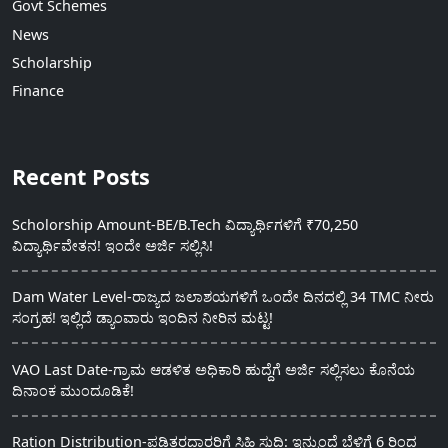
Govt Schemes
News
Scholarship
Finance
Recent Posts
Scholorship Amount-BE/B.Tech ವಿದ್ಯಾರ್ಥಿಗಳಿಗೆ ₹70,250
ವಿದ್ಯಾರ್ಥಿವೇತನ! ಇಂದೇ ಅರ್ಜಿ ಸಲ್ಲಿಸಿ!
Dam Water Level-ರಾಜ್ಯದ ಜಲಾಶಯಗಳಿಗೆ ಒಂದೇ ದಿನದಲ್ಲಿ 34 TMC ನೀರು
ಸಂಗ್ರಹ! ಇಲ್ಲಿದೆ ಡ್ಯಾಂವಾರು ಇಂದಿನ ನೀರಿನ ಮಟ್ಟ!
VAO Last Date-ಗ್ರಾಮ ಆಡಳಿತ ಅಧಿಕಾರಿ ಹುದ್ದೆಗೆ ಅರ್ಜಿ ಸಲ್ಲಿಸಲು ಕೊನೆಯ
ದಿನಾಂಕ ಮುಂದೂಡಿಕೆ!
Ration Distribution-ಪಡಿತರದಾರರಿಗೆ ಸಿಹಿ ಸುದ್ದಿ: ಇನ್ಮುಂದೆ ಬೆಳಿಗ್ಗೆ 6 ರಿಂದ