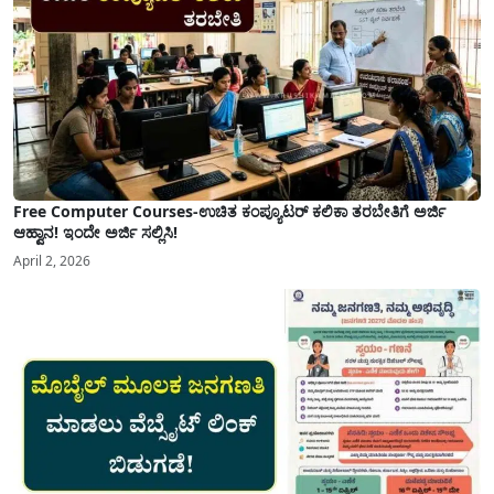
Free Computer Courses-ಉಚಿತ ಕಂಪ್ಯೂಟರ್ ಕಲಿಕಾ ತರಬೇತಿಗೆ ಅರ್ಜಿ
ಆಹ್ವಾನ! ಇಂದೇ ಅರ್ಜಿ ಸಲ್ಲಿಸಿ!
April 2, 2026