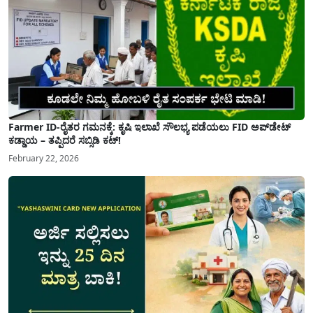
Farmer ID-ರೈತರ ಗಮನಕ್ಕೆ: ಕೃಷಿ ಇಲಾಖೆ ಸೌಲಭ್ಯ ಪಡೆಯಲು FID ಅಪ್‌ಡೇಟ್
ಕಡ್ಡಾಯ – ತಪ್ಪಿದರೆ ಸಬ್ಸಿಡಿ ಕಟ್!
February 22, 2026