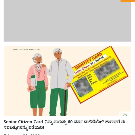
Senior Citizen Card-ನಿಮ್ಮ ವಯಸ್ಸು 60 ವರ್ಷ ದಾಟಿದೆಯೇ? ಹಾಗಾದರೆ ಈ
ಸವಲತ್ತುಗಳನ್ನು ಪಡೆಯಿರಿ!