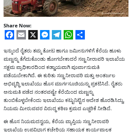
Share Now:
Facebook
Email
X
Messenger
Telegram
WhatsApp
Share
ಇನ್ಮುಂದೆ ರೈತರು ತಮ್ಮ ತೋಟ ಹಾಗೂ ಜಮೀನುಗಳಿಗೆ ಕೆರೆಯ ಹೂಳು
ಮಣ್ಣನ್ನು ತೆಗೆದುಕೊಂಡು ಹೋಗಬೇಕಾದರೆ ಸಣ್ಣ ನೀರಾವರಿ ಇಲಾಖೆಯ
ಸಕ್ಷಮ ಪ್ರಾಧಿಕಾರದಿಂದ ಕಡ್ಡಾಯವಾಗಿ ಪೂರ್ವಾನುಮತಿ
ಪಡೆಯಬೇಕಾಗಿದೆ. ಈ ಕುರಿತು ಸಣ್ಣ ನೀರಾವರಿ ಮತ್ತು ಅಂತರ್ಜಲ
ಅಭಿವೃದ್ಧಿ ಇಲಾಖೆಯು ಹೊಸ ಮಾರ್ಗಸೂಚಿಯನ್ನು ಪ್ರಕಟಿಸಿದೆ. ರೈತರು
ಅನುಮತಿ ಪಡೆದ ನಂತರವಷ್ಟೇ ಕೆರೆಯಿಂದ ಮಣ್ಣನ್ನು
ತುಂಬಿಕೊಳ್ಳಬೇಕೆಂದು ಇಲಾಖೆಯು ಕಟ್ಟುನಿಟ್ಟಿನ ಆದೇಶ ಹೊರಡಿಸಿದ್ದು,
ನಿಯಮ ಮೀರುವವರ ವಿರುದ್ಧ ಕಠಿಣ ಕ್ರಮದ ಎಚ್ಚರಿಕೆ ನೀಡಿದೆ.
ಈ ಹೊಸ ನಿಯಮದನ್ವಯ, ಕೆರೆಯ ವ್ಯಾಪ್ತಿಯ ಸಣ್ಣ ನೀರಾವರಿ
ಇಲಾಖೆಯ ಉಪವಿಭಾಗ ಕಚೇರಿಯ ಸಹಾಯಕ ಕಾರ್ಯಪಾಲಕ