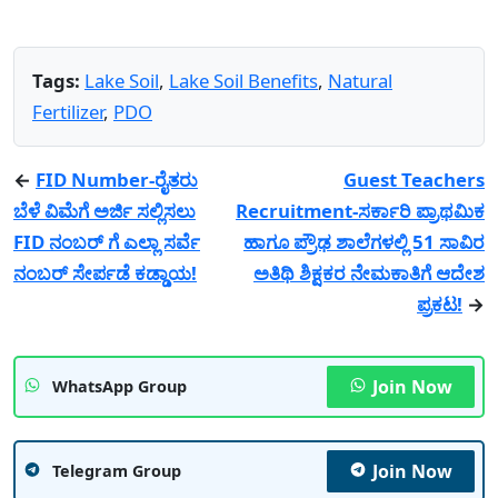
Tags:
Lake Soil
,
Lake Soil Benefits
,
Natural
Fertilizer
,
PDO
←
FID Number-ರೈತರು
Guest Teachers
ಬೆಳೆ ವಿಮೆಗೆ ಅರ್ಜಿ ಸಲ್ಲಿಸಲು
Recruitment-ಸರ್ಕಾರಿ ಪ್ರಾಥಮಿಕ
FID ನಂಬರ್ ಗೆ ಎಲ್ಲಾ ಸರ್ವೆ
ಹಾಗೂ ಪ್ರೌಢ ಶಾಲೆಗಳಲ್ಲಿ 51 ಸಾವಿರ
ನಂಬರ್ ಸೇರ್ಪಡೆ ಕಡ್ಡಾಯ!
ಅತಿಥಿ ಶಿಕ್ಷಕರ ನೇಮಕಾತಿಗೆ ಆದೇಶ
ಪ್ರಕಟ!
→
Join Now
WhatsApp Group
Join Now
Telegram Group