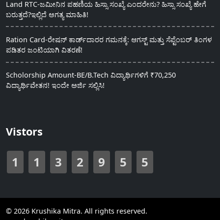
Land RTC-ಜಮೀನಿನ ಪಹಣಿಯ ಹಿಸ್ಸಾ ಸಂಖ್ಯೆ ಎಂದರೇನು? ಹಿಸ್ಸಾ ಸಂಖ್ಯೆ ಹೇಗೆ
ಬರುತ್ತದೆ?ಇಲ್ಲಿದೆ ಅಗತ್ಯ ಮಾಹಿತಿ!
Ration Card-ರೇಷನ್ ಕಾರ್ಡ್‍ದಾರರ ಗಮನಕ್ಕೆ: ಆಗಸ್ಟ್ ಮತ್ತು ಸೆಪ್ಟೆಂಬರ್ ತಿಂಗಳ
ಪಡಿತರ ಜಂಟಿಯಾಗಿ ವಿತರಣೆ!
Scholorship Amount-BE/B.Tech ವಿದ್ಯಾರ್ಥಿಗಳಿಗೆ ₹70,250
ವಿದ್ಯಾರ್ಥಿವೇತನ! ಇಂದೇ ಅರ್ಜಿ ಸಲ್ಲಿಸಿ!
Vistors
1
1
3
2
9
5
5
© 2026 Krushika Mitra. All rights reserved.