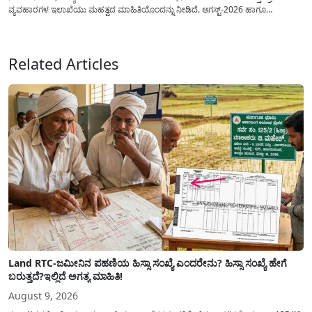
ವ್ಯವಹಾರಗಳ ಇಲಾಖೆಯು ಮಹತ್ವದ ಮಾಹಿತಿಯೊಂದನ್ನು ನೀಡಿದೆ. ಆಗಸ್ಟ್-2026 ಹಾಗೂ
ಸೆಪ್ಟೆಂಬರ್-2026 ಈ ಎರಡೂ ತಿಂಗಳ ಆಹಾರ ಧಾನ್ಯಗಳ ವಿತರಣೆಯನ್ನು ಆಗಸ್ಟ್ ಮಾಹೆಯಲ್ಲೇ ಒಟ್ಟಿಗೆ
(ಜಂಟಿಯಾಗಿ) ನೀಡಲು ನಿರ್ಧರಿಸಲಾಗಿದೆ....
Related Articles
Land RTC-ಜಮೀನಿನ ಪಹಣಿಯ ಹಿಸ್ಸಾ ಸಂಖ್ಯೆ ಎಂದರೇನು? ಹಿಸ್ಸಾ ಸಂಖ್ಯೆ ಹೇಗೆ
ಬರುತ್ತದೆ?ಇಲ್ಲಿದೆ ಅಗತ್ಯ ಮಾಹಿತಿ!
August 9, 2026