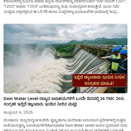
ಕರ್ನಾಟಕದಲ್ಲಿ ಜಮೀನು ಅಥವಾ ಆಸ್ತಿಯ ದಾಖಲೆಗಳನ್ನು ಪರಿಶೀಲಿಸುವಾಗ “ಸರ್ವೆ ನಂಬರ್ 125/1”,
“125/2” ಅಥವಾ “125/3” ಎಂದಿರುವುದನ್ನು ನಾವು ಸಾಮಾನ್ಯ​ವಾಗಿ ಕಾಣುತ್ತೇವೆ. ಮೂಲ ಸರ್ವೆ
ಸಂಖ್ಯೆಯ ಪಕ್ಕದಲ್ಲಿರುವ ಈ ಓರೆ ಗೆರೆ ಹಾಗೂ ಸಂಖ್ಯೆಗಳನ್ನು ಭೂದಾಖಲೆಗಳ ಭಾಷೆಯಲ್ಲಿ ‘ಹಿಸ್ಸಾ’
(Hissa) ಅಥವಾ ಉಪ-ವಿಭಾಗ (Sub-Division) ಎಂದು ಕರೆಯಲಾಗುತ್ತದೆ. ಸಾಮಾನ್ಯ ಜನರಿಗೆ ಈ
ಸಂಖ್ಯೆಗಳ ಹಿಂದಿನ ಸಂಪೂರ್ಣ...
Dam Water Level-ರಾಜ್ಯದ ಜಲಾಶಯಗಳಿಗೆ ಒಂದೇ ದಿನದಲ್ಲಿ 34 TMC ನೀರು
ಸಂಗ್ರಹ! ಇಲ್ಲಿದೆ ಡ್ಯಾಂವಾರು ಇಂದಿನ ನೀರಿನ ಮಟ್ಟ!
August 4, 2026
ಬೆಂಗಳೂರು: ರಾಜ್ಯದಾದ್ಯಂತ ಕಾವೇರಿ, ಕೃಷ್ಣಾ ಹಾಗೂ ಮಲೆನಾಡು ಜಲಾನಯನ ಪ್ರದೇಶಗಳಲ್ಲಿ ಉತ್ತಮ
ಮಳೆಯಾಗುತ್ತಿದ್ದು, ಜಲಾಶಯಗಳಿಗೆ(Karnataka Dam Water Level) ಅಪಾರ ಪ್ರಮಾಣದ ನೀರು
ಹರಿದುಬರುತ್ತಿದೆ. ಕರ್ನಾಟಕ ರಾಜ್ಯ ನೈಸರ್ಗಿಕ ವಿಕೋಪ ಉಸ್ತುವಾರಿ ಕೇಂದ್ರ (KSNDMC) ಬಿಡುಗಡೆ