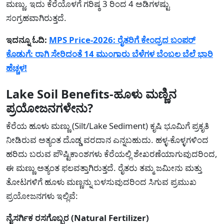
ಮಣ್ಣು. ಇದು ಕೆರೆಯೊಳಗೆ ಗರಿಷ್ಠ 3 ರಿಂದ 4 ಅಡಿಗಳಷ್ಟು
ಸಂಗ್ರಹವಾಗಿರುತ್ತದೆ.
ಇದನ್ನೂ ಓದಿ:
MPS Price-2026: ರೈತರಿಗೆ ಕೇಂದ್ರದ ಬಂಪರ್
ಕೊಡುಗೆ: ರಾಗಿ ಸೇರಿದಂತೆ 14 ಮುಂಗಾರು ಬೆಳೆಗಳ ಬೆಂಬಲ ಬೆಲೆ ಭಾರಿ
ಹೆಚ್ಚಳ!
Lake Soil Benefits-ಹೂಳು ಮಣ್ಣಿನ
ಪ್ರಯೋಜನಗಳೇನು?
ಕೆರೆಯ ಹೂಳು ಮಣ್ಣು (Silt/Lake Sediment) ಕೃಷಿ ಭೂಮಿಗೆ ಪ್ರಕೃತಿ
ನೀಡಿರುವ ಅತ್ಯಂತ ದೊಡ್ಡ ವರದಾನ ಎನ್ನಬಹುದು. ಹಳ್ಳ-ಕೊಳ್ಳಗಳಿಂದ
ಹರಿದು ಬರುವ ಪೌಷ್ಟಿಕಾಂಶಗಳು ಕೆರೆಯಲ್ಲಿ ಶೇಖರಣೆಯಾಗುವುದರಿಂದ,
ಈ ಮಣ್ಣು ಅತ್ಯಂತ ಫಲವತ್ತಾಗಿರುತ್ತದೆ. ರೈತರು ತಮ್ಮ ಜಮೀನು ಮತ್ತು
ತೋಟಗಳಿಗೆ ಹೂಳು ಮಣ್ಣನ್ನು ಬಳಸುವುದರಿಂದ ಸಿಗುವ ಪ್ರಮುಖ
ಪ್ರಯೋಜನಗಳು ಇಲ್ಲಿವೆ:
ನೈಸರ್ಗಿಕ ರಸಗೊಬ್ಬರ (Natural Fertilizer)