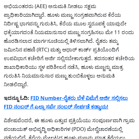
ಅಭಿಯಂತರರು (AEE) ಅನುಮತಿ ನೀಡಲು ಸಕ್ಷಮ
ಪ್ರಾಧಿಕಾರಿಯಾಗಿದ್ದಾರೆ. ಹೂಳು ಮಣ್ಣು ಸಂಗ್ರಹವಾಗಿರುವ ಕೆರೆಯ
ನಿರ್ದಿಷ್ಟ ಭಾಗವನ್ನು ಗುರುತಿಸಿ, ಕೆರೆಯ ಮೂಲ ಸ್ವರೂಪಕ್ಕೆ ಯಾವುದೇ
ಧಕ್ಕೆಯಾಗದಂತೆ ನಿಯಮಾನುಸಾರ ಮಣ್ಣು ಸಂಗ್ರಹಿಸಲು ಮೇ 11 ರಂದು
ಹೊರಡಿಸಲಾದ ಮಾರ್ಗಸೂಚಿಯಲ್ಲಿ ತಿಳಿಸಲಾಗಿದೆ. ರೈತರು ತಮ್ಮ
ಜಮೀನಿನ ಪಹಣಿ (RTC) ಮತ್ತು ಆಧಾರ್ ಕಾರ್ಡ್ ಪ್ರತಿಯೊಂದಿಗೆ
ಉಪವಿಭಾಗ ಕಚೇರಿಗೆ ಅರ್ಜಿ ಸಲ್ಲಿಸಬೇಕಾಗುತ್ತದೆ. ತದನಂತರ ಕಚೇರಿಯ
ಶಾಖಾಧಿಕಾರಿಯು ಸ್ಥಳ ಪರಿಶೀಲನೆ ನಡೆಸಿ, ಹೂಳು ಮಣ್ಣನ್ನು ಮಾತ್ರ
ಗುರುತಿಸಿ ನಿಯಮಾನುಸಾರ ಮಣ್ಣು ತುಂಬಿಕೊಳ್ಳಲು ಅನುಮತಿ
ನೀಡಲಿದ್ದಾರೆ.
ಇದನ್ನೂ ಓದಿ:
FID Number-ರೈತರು ಬೆಳೆ ವಿಮೆಗೆ ಅರ್ಜಿ ಸಲ್ಲಿಸಲು
FID ನಂಬರ್ ಗೆ ಎಲ್ಲಾ ಸರ್ವೆ ನಂಬರ್ ಸೇರ್ಪಡೆ ಕಡ್ಡಾಯ!
ವಿಶೇಷವೆಂದರೆ, ಈ ಹೂಳು ಎತ್ತುವ ಪ್ರಕ್ರಿಯೆಯು ಸಂಪೂರ್ಣವಾಗಿ ಗ್ರಾಮ
ಪಂಚಾಯತ್ ಅಭಿವೃದ್ಧಿ ಅಧಿಕಾರಿಗಳ (PDO) ಮೇಲ್ವಿಚಾರಣೆಯಲ್ಲಿ
ನಡೆಯಲಿದೆ. ಕೆರೆಯ ಮೇಲ್ಮಟ್ಟದ ಹೂಳು ಮಣ್ಣನ್ನು ಮಾತ್ರ ತೆಗೆಯಲು