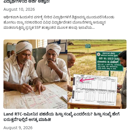
ವಿದ್ಯಾರ್ಥಿಗಳಿಂದ ಅರ್ಜಿ ಆಹ್ವಾನ!
August 10, 2026
ಆರ್ಥಿಕವಾಗಿ ಹಿಂದುಳಿದ ವರ್ಗಕ್ಕೆ ಸೇರಿದ ವಿದ್ಯಾರ್ಥಿಗಳಿಗೆ ಶಿಕ್ಷಣವನ್ನು ಮುಂದುವರೆಸಿಕೊಂಡು
ಹೋಗಲು ರಾಜ್ಯ ಸರಕಾರದಿಂದ ವಿವಿಧ ವಿದ್ಯಾರ್ಥಿವೇತನ ಯೋಜನೆಗಳನ್ನು ಅನುಷ್ಥಾನ
ಮಾಡಲಾಗುತ್ತಿದ್ದು ಪ್ರಸ್ತುತ SSP ತಂತ್ರಾಂಶದ ಮೂಲಕ ಹಲವು ಇಲಾಖೆಯ
ವಿದ್ಯಾರ್ಥಿವೇತನವನ್ನು(Scholarship) ಪಡೆಯಲು ಅರ್ಹ ವಿದ್ಯಾರ್ಥಿಗಳಿಂದ ಅರ್ಜಿಯನ್ನು
ಆಹ್ವಾನಿಸಲಾಗಿದೆ. ರಾಜ್ಯ ಸರಕಾರದ ಎಲ್ಲಾ ಇಲಾಖೆ ಮತ್ತು ಯೋಜನೆಯ
ವಿದ್ಯಾರ್ಥಿವೇತನವನ್ನು(Scholarship Application) ಪಡೆಯಲು ವಿದ್ಯಾರ್ಥಿಗಳಿಗೆ ಅರ್ಜಿ ಸಲ್ಲಿಸಲು
ಸರಳ...
Land RTC-ಜಮೀನಿನ ಪಹಣಿಯ ಹಿಸ್ಸಾ ಸಂಖ್ಯೆ ಎಂದರೇನು? ಹಿಸ್ಸಾ ಸಂಖ್ಯೆ ಹೇಗೆ
ಬರುತ್ತದೆ?ಇಲ್ಲಿದೆ ಅಗತ್ಯ ಮಾಹಿತಿ!
August 9, 2026