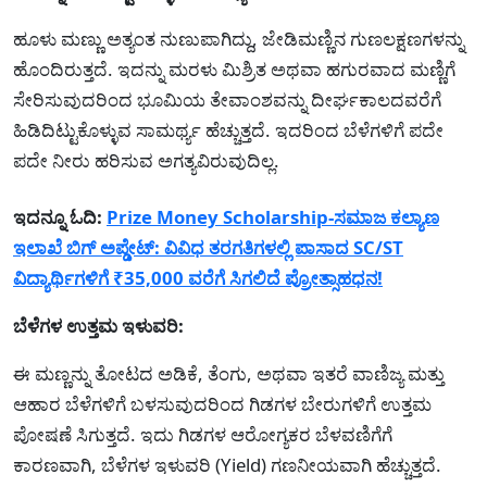
ಹೂಳು ಮಣ್ಣು ಅತ್ಯಂತ ನುಣುಪಾಗಿದ್ದು, ಜೇಡಿಮಣ್ಣಿನ ಗುಣಲಕ್ಷಣಗಳನ್ನು
ಹೊಂದಿರುತ್ತದೆ. ಇದನ್ನು ಮರಳು ಮಿಶ್ರಿತ ಅಥವಾ ಹಗುರವಾದ ಮಣ್ಣಿಗೆ
ಸೇರಿಸುವುದರಿಂದ ಭೂಮಿಯ ತೇವಾಂಶವನ್ನು ದೀರ್ಘಕಾಲದವರೆಗೆ
ಹಿಡಿದಿಟ್ಟುಕೊಳ್ಳುವ ಸಾಮರ್ಥ್ಯ ಹೆಚ್ಚುತ್ತದೆ. ಇದರಿಂದ ಬೆಳೆಗಳಿಗೆ ಪದೇ
ಪದೇ ನೀರು ಹರಿಸುವ ಅಗತ್ಯವಿರುವುದಿಲ್ಲ.
ಇದನ್ನೂ ಓದಿ:
Prize Money Scholarship-ಸಮಾಜ ಕಲ್ಯಾಣ
ಇಲಾಖೆ ಬಿಗ್ ಅಪ್ಡೇಟ್: ವಿವಿಧ ತರಗತಿಗಳಲ್ಲಿ ಪಾಸಾದ SC/ST
ವಿದ್ಯಾರ್ಥಿಗಳಿಗೆ ₹35,000 ವರೆಗೆ ಸಿಗಲಿದೆ ಪ್ರೋತ್ಸಾಹಧನ!
ಬೆಳೆಗಳ ಉತ್ತಮ ಇಳುವರಿ:
ಈ ಮಣ್ಣನ್ನು ತೋಟದ ಅಡಿಕೆ, ತೆಂಗು, ಅಥವಾ ಇತರೆ ವಾಣಿಜ್ಯ ಮತ್ತು
ಆಹಾರ ಬೆಳೆಗಳಿಗೆ ಬಳಸುವುದರಿಂದ ಗಿಡಗಳ ಬೇರುಗಳಿಗೆ ಉತ್ತಮ
ಪೋಷಣೆ ಸಿಗುತ್ತದೆ. ಇದು ಗಿಡಗಳ ಆರೋಗ್ಯಕರ ಬೆಳವಣಿಗೆಗೆ
ಕಾರಣವಾಗಿ, ಬೆಳೆಗಳ ಇಳುವರಿ (Yield) ಗಣನೀಯವಾಗಿ ಹೆಚ್ಚುತ್ತದೆ.