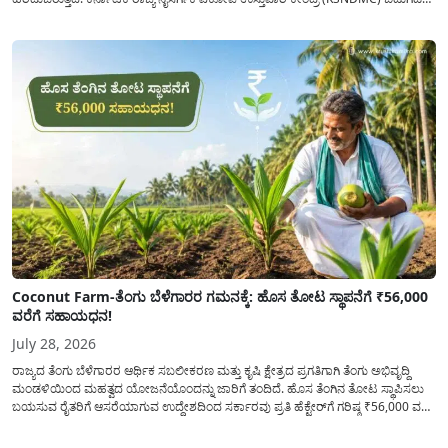
ಮಾಡಿರುವ ಆಗಸ್ಟ್ 04, 2026ರ ವರದಿಯಂತೆ, ರಾಜ್ಯದ ಪ್ರಮುಖ 14 ಜಲಾಶಯಗಳಿಗೆ ಒಂದೇ
ದಿನದಲ್ಲಿ ಬರೋಬ್ಬರಿ 34.8 TMC...
Coconut Farm-ತೆಂಗು ಬೆಳೆಗಾರರ ಗಮನಕ್ಕೆ: ಹೊಸ ತೋಟ ಸ್ಥಾಪನೆಗೆ ₹56,000
ವರೆಗೆ ಸಹಾಯಧನ!
July 28, 2026
ರಾಜ್ಯದ ತೆಂಗು ಬೆಳೆಗಾರರ ಆರ್ಥಿಕ ಸಬಲೀಕರಣ ಮತ್ತು ಕೃಷಿ ಕ್ಷೇತ್ರದ ಪ್ರಗತಿಗಾಗಿ ತೆಂಗು ಅಭಿವೃದ್ದಿ
ಮಂಡಳಿಯಿಂದ ಮಹತ್ವದ ಯೋಜನೆಯೊಂದನ್ನು ಜಾರಿಗೆ ತಂದಿದೆ. ಹೊಸ ತೆಂಗಿನ ತೋಟ ಸ್ಥಾಪಿಸಲು
ಬಯಸುವ ರೈತರಿಗೆ ಆಸರೆಯಾಗುವ ಉದ್ದೇಶದಿಂದ ಸರ್ಕಾರವು ಪ್ರತಿ ಹೆಕ್ಟೇರ್‌ಗೆ ಗರಿಷ್ಠ ₹56,000 ವರೆಗೆ
ಧನಸಹಾಯ ಪಡೆಯಲು ಅರ್ಜಿಯನ್ನು ಆಹ್ವಾನಿಸಿದೆ. ತೆಂಗು ಅಭಿವೃದ್ದಿ ಮಂಡಳಿಯ ಯೋಜನೆ
ಅಡಿಯಲ್ಲಿ ನೀಡಲಾಗುವ...