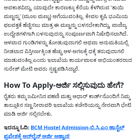
ಅವಕಾಶವಿದ್ದು, ಯಾವುದೇ ಕಾರಣಕ್ಕೂ ಕೆರೆಯ ಕೆಳಗಿರುವ 'ತಾಯಿ
ಮಣ್ಣನ್ನು' (ಮೂಲ ಮಣ್ಣು) ಅಗೆಯುವಂತಿಲ್ಲ. ಕೇವಲ ಕೃಷಿ ಭೂಮಿಯ
ಫಲವತ್ತತೆ ಹೆಚ್ಚಿಸಲು ಮಾತ್ರ ಈ ಮಣ್ಣನ್ನು ಬಳಸಬೇಕಾಗಿದ್ದು, ವಾಣಿಜ್ಯ
ಉದ್ದೇಶಗಳಿಗಾಗಿ ಬಳಸುವುದನ್ನು ಸಂಪೂರ್ಣವಾಗಿ ನಿಷೇಧಿಸಲಾಗಿದೆ.
ಆಳವಾದ ಗುಂಡಿಗಳನ್ನು ತೋಡುವುದಾಗಲಿ ಅಥವಾ ಅನುಮತಿಯಲ್ಲಿ
ನೀಡಲಾದ ವಿಸ್ತೀರ್ಣಕ್ಕಿಂತ ಹೆಚ್ಚು ಆಳ-ಅಗಲಕ್ಕೆ ಧಕ್ಕೆ ತರುವುದಾಗಲಿ
ಮಾಡುವಂತಿಲ್ಲ ಎಂದು ಇಲಾಖೆಯ ಕಾರ್ಯಪಾಲಕ ಅಭಿಯಂತರರಾದ
ಸುರೇಶ್ ಮೇಟಿ ಅವರು ಸ್ಪಷ್ಟಪಡಿಸಿದ್ದಾರೆ.
How To Apply-ಅರ್ಜಿ ಸಲ್ಲಿಸುವುದು ಹೇಗೆ?
ರೈತರು ತಮ್ಮ ಜಮೀನಿನ ಪಹಣಿ ಮತ್ತು ಆಧಾರ್ ಕಾರ್ಡ್‌ನೊಂದಿಗೆ ನಿಮ್ಮ
ತಾಲ್ಲೂಕಿನ ಸಣ್ಣ ನೀರಾವರಿ ಇಲಾಖೆಯ ಕಚೇರಿಯನ್ನು ನೇರವಾಗಿ ಭೇಟಿ
ಮಾಡಿ ಅರ್ಜಿ ಸಲ್ಲಿಸಬೇಕು.
ಇದನ್ನೂ ಓದಿ:
BCM Hostel Admission-ಬಿ.ಸಿ.ಎಂ ಹಾಸ್ಟೆಲ್
ಪ್ರವೇಶಕ್ಕೆ ಆನ್‌ಲೈನ್ ಅರ್ಜಿ ಆಹ್ವಾನ!