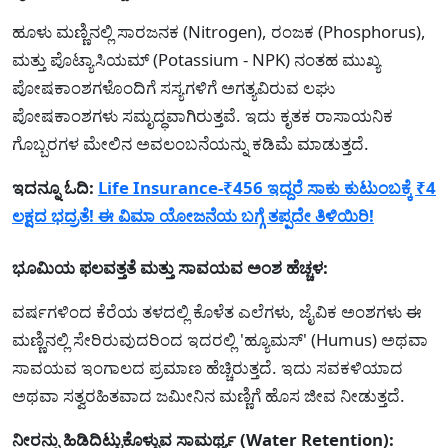
ಹೂಳು ಮಣ್ಣಿನಲ್ಲಿ ಸಾರಜನಕ (Nitrogen), ರಂಜಕ (Phosphorus),
ಮತ್ತು ಪೊಟ್ಯಾಸಿಯಮ್ (Potassium - NPK) ನಂತಹ ಮುಖ್ಯ
ಪೋಷಕಾಂಶಗಳೊಂದಿಗೆ ಸಸ್ಯಗಳಿಗೆ ಅಗತ್ಯವಿರುವ ಲಘು
ಪೋಷಕಾಂಶಗಳು ಸಮೃದ್ಧವಾಗಿರುತ್ತವೆ. ಇದು ಕೃತಕ ರಾಸಾಯನಿಕ
ಗೊಬ್ಬರಗಳ ಮೇಲಿನ ಅವಲಂಬನೆಯನ್ನು ಕಡಿಮೆ ಮಾಡುತ್ತದೆ.
ಇದನ್ನೂ ಓದಿ:
Life Insurance-₹456 ಇದ್ದರೆ ಸಾಕು ಕುಟುಂಬಕ್ಕೆ ₹4
ಲಕ್ಷದ ಭದ್ರತೆ! ಈ ವಿಮಾ ಯೋಜನೆಯ ಬಗ್ಗೆ ತಪ್ಪದೇ ತಿಳಿಯಿರಿ!
ಭೂಮಿಯ ಫಲವತ್ತತೆ ಮತ್ತು ಸಾವಯವ ಅಂಶ ಹೆಚ್ಚಳ:
ವರ್ಷಗಳಿಂದ ಕೆರೆಯ ತಳದಲ್ಲಿ ಕೊಳೆತ ಎಲೆಗಳು, ಜೈವಿಕ ಅಂಶಗಳು ಈ
ಮಣ್ಣಿನಲ್ಲಿ ಸೇರಿರುವುದರಿಂದ ಇದರಲ್ಲಿ 'ಹ್ಯೂಮಸ್' (Humus) ಅಥವಾ
ಸಾವಯವ ಇಂಗಾಲದ ಪ್ರಮಾಣ ಹೆಚ್ಚಿರುತ್ತದೆ. ಇದು ಸವಕಳಿಯಾದ
ಅಥವಾ ಸತ್ವರಹಿತವಾದ ಜಮೀನಿನ ಮಣ್ಣಿಗೆ ಹೊಸ ಜೀವ ನೀಡುತ್ತದೆ.
ನೀರನ್ನು ಹಿಡಿದಿಟ್ಟುಕೊಳ್ಳುವ ಸಾಮರ್ಥ್ಯ (Water Retention):