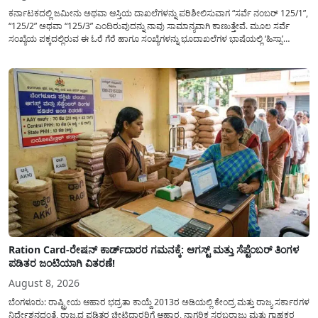
ಕರ್ನಾಟಕದಲ್ಲಿ ಜಮೀನು ಅಥವಾ ಆಸ್ತಿಯ ದಾಖಲೆಗಳನ್ನು ಪರಿಶೀಲಿಸುವಾಗ “ಸರ್ವೆ ನಂಬರ್ 125/1”,
“125/2” ಅಥವಾ “125/3” ಎಂದಿರುವುದನ್ನು ನಾವು ಸಾಮಾನ್ಯ​ವಾಗಿ ಕಾಣುತ್ತೇವೆ. ಮೂಲ ಸರ್ವೆ
ಸಂಖ್ಯೆಯ ಪಕ್ಕದಲ್ಲಿರುವ ಈ ಓರೆ ಗೆರೆ ಹಾಗೂ ಸಂಖ್ಯೆಗಳನ್ನು ಭೂದಾಖಲೆಗಳ ಭಾಷೆಯಲ್ಲಿ ‘ಹಿಸ್ಸಾ’
(Hissa) ಅಥವಾ ಉಪ-ವಿಭಾಗ (Sub-Division) ಎಂದು ಕರೆಯಲಾಗುತ್ತದೆ. ಸಾಮಾನ್ಯ ಜನರಿಗೆ ಈ
ಸಂಖ್ಯೆಗಳ ಹಿಂದಿನ ಸಂಪೂರ್ಣ...
Ration Card-ರೇಷನ್ ಕಾರ್ಡ್‍ದಾರರ ಗಮನಕ್ಕೆ: ಆಗಸ್ಟ್ ಮತ್ತು ಸೆಪ್ಟೆಂಬರ್ ತಿಂಗಳ
ಪಡಿತರ ಜಂಟಿಯಾಗಿ ವಿತರಣೆ!
August 8, 2026
ಬೆಂಗಳೂರು: ರಾಷ್ಟ್ರೀಯ ಆಹಾರ ಭದ್ರತಾ ಕಾಯ್ದೆ 2013ರ ಅಡಿಯಲ್ಲಿ ಕೇಂದ್ರ ಮತ್ತು ರಾಜ್ಯ ಸರ್ಕಾರಗಳ
ನಿರ್ದೇಶನದಂತೆ, ರಾಜ್ಯದ ಪಡಿತರ ಚೀಟಿದಾರರಿಗೆ ಆಹಾರ, ನಾಗರಿಕ ಸರಬರಾಜು ಮತ್ತು ಗ್ರಾಹಕರ