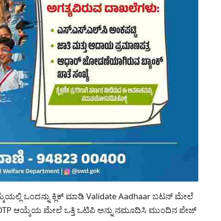
ೆಯಲ್ಲಿ ಒಂದನ್ನು ಕ್ಲಿಕ್ ಮಾಡಿ Validate Aadhaar ಬಟನ್ ಮೇಲೆ
ಿ OTP ಆಯ್ಕೆಯ ಮೇಲೆ ಒತ್ತಿ ಒಟಿಪಿ ಅನ್ನು ನಮೂದಿಸಿ ಮುಂದಿನ ಪೇಜ್