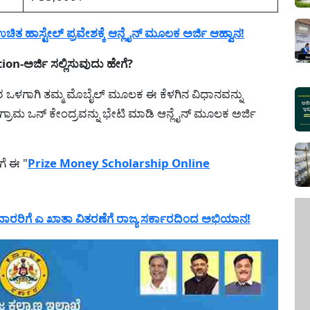
 ಹಾಸ್ಟೇಲ್ ಪ್ರವೇಶಕ್ಕೆ ಆನ್ಲೈನ್ ಮೂಲಕ ಅರ್ಜಿ ಆಹ್ವಾನ!
n-ಅರ್ಜಿ ಸಲ್ಲಿಸುವುದು ಹೇಗೆ?
ರ ಒಳಗಾಗಿ ತಮ್ಮ ಮೊಬೈಲ್ ಮೂಲಕ ಈ ಕೆಳಗಿನ ವಿಧಾನವನ್ನು
 ಗ್ರಾಮ ಒನ್ ಕೇಂದ್ರವನ್ನು ಭೇಟಿ ಮಾಡಿ ಆನ್ಲೈನ್ ಮೂಲಕ ಅರ್ಜಿ
ಗೆ ಈ "
Prize Money Scholarship Online
ರರಿಗೆ ಎ ಖಾತಾ ವಿತರಣೆಗೆ ರಾಜ್ಯ ಸರ್ಕಾರದಿಂದ ಅಭಿಯಾನ!