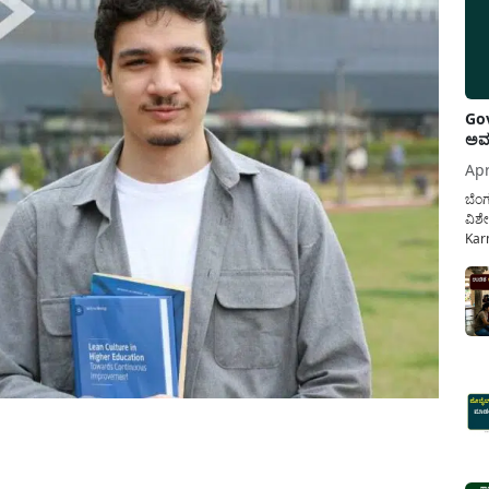
Gov
ಅವಧ
Apr
ಬೆಂಗ
ವಿಶೇ
Karn
ನೌಕ
ಸರ್ಕ
ಕಲ್ಯ