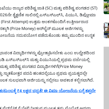
pp
ಯು ರಾಜ್ಯದ ಪರಿಶಿಷ್ಟ ಜಾತಿ (SC) ಮತ್ತು ಪರಿಶಿಷ್ಟ ಪಂಗಡದ (ST)
 2026ನೇ ಶೈಕ್ಷಣಿಕ ಸಾಲಿನಲ್ಲಿ ಎಸ್‌ಎಸ್‌ಎಲ್‌ಸಿ, ಪಿಯುಸಿ, ಡಿಪ್ಲೋಮಾ
ಲೇ (First Attempt) ಉತ್ತಮ ಅಂಕಗಳೊಂದಿಗೆ ಉತ್ತೀರ್ಣರಾದ
ಧನಕ್ಕಾಗಿ (Prize Money) ಆನ್‌ಲೈನ್ ಮೂಲಕ ಅರ್ಜಿಗಳನ್ನು
ರದ ಈ ಯೋಜನೆಯ ಸದುಪಯೋಗ ಪಡೆದುಕೊಂಡು ತಮ್ಮ ಮುಂದಿನ ಉನ್ನತ
ಿಭಾವಂತ ವಿದ್ಯಾರ್ಥಿಗಳನ್ನು ಪ್ರೋತ್ಸಾಹಿಸಬೇಕು ಎಂಬ ಉದ್ದೇಶದಿಂದ
ಎಸ್‌ಎಸ್‌ಎಲ್‌ಸಿ ಮತ್ತು ಪಿಯುಸಿಯಲ್ಲಿ ಪ್ರಥಮ ದರ್ಜೆಯಲ್ಲಿ
 ಮತ್ತು ಪರಿಶಿಷ್ಟ ಪಂಗಡದ ವಿದ್ಯಾರ್ಥಿಗಳಿಗೆ(Prize Money
ತು ಸ್ನಾತಕೋತ್ತರ ಪದವಿ ಹಂತದಲ್ಲಿಯೂ ಪ್ರಥಮ ಪ್ರಯತ್ನದಲ್ಲೇ
ಲಕ ಸುಲಭವಾಗಿ ಅರ್ಜಿಯನ್ನು ಸಲ್ಲಿಸಲು ಅವಕಾಶ ಕಲ್ಪಿಸಲಾಗಿದೆ.
ುಟುಂಬಕ್ಕೆ ₹4 ಲಕ್ಷದ ಭದ್ರತೆ! ಈ ವಿಮಾ ಯೋಜನೆಯ ಬಗ್ಗೆ ತಪ್ಪದೇ
ತ ವೆಬ್‌ಸೈಟ್ ಗೆ ಭೇಟಿ ನೀಡುವ ಮೂಲಕ ತಮ್ಮ ಮೊಬೈಲ್ ಅಥವಾ