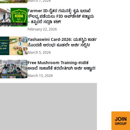
March 7, 2026
Farmer ID-ರೈತರ ಗಮನಕ್ಕೆ: ಕೃಷಿ ಇಲಾಖೆ
ಸೌಲಭ್ಯ ಪಡೆಯಲು FID ಅಪ್‌ಡೇಟ್ ಕಡ್ಡಾಯ
– ತಪ್ಪಿದರೆ ಸಬ್ಸಿಡಿ ಕಟ್!
February 22, 2026
Yashaswini Card-2026: ಯಶಸ್ವಿನಿ ಕಾರ್ಡ
ನೊಂದಣಿ ಆರಂಭ! ಕೂಡಲೇ ಅರ್ಜಿ ಸಲ್ಲಿಸಿ!
March 5, 2026
Free Mushroom Training-ಉಚಿತ
ಅಣಬೆ ಸಾಕಾಣಿಕೆ ತರಬೇತಿಗಾಗಿ ಅರ್ಜಿ ಆಹ್ವಾನ!
March 15, 2026