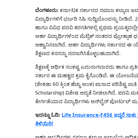
Facebook
Email
X
Messenger
Telegram
WhatsA
Share
ಬೆಂಗಳೂರು:
ಕರ್ನಾಟಕ ಸರ್ಕಾರದ ಸಮಾಜ ಕಲ್ಯಾಣ ಇಲಾಖೆ
ವಿದ್ಯಾರ್ಥಿಗಳಿಗೆ ಭರ್ಜರಿ ಸಿಹಿ ಸುದ್ದಿಯೊಂದನ್ನು ನೀಡಿದೆ.
ಹಾಗೂ ವಿವಿಧ ಪದವಿ ತರಗತಿಗಳಲ್ಲಿ ಪ್ರಥಮ ಪ್ರಯತ್ನದಲ್
ಅರ್ಹ ವಿದ್ಯಾರ್ಥಿಗಳಿಂದ ಮೆಟ್ರಿಕ್ ನಂತರದ ಪ್ರೋತ್ಸಾಹ 
ಆಹ್ವಾನಿಸಲಾಗಿದೆ. ಅರ್ಹ ವಿದ್ಯಾರ್ಥಿಗಳು ಸರ್ಕಾ
ಶಿಕ್ಷಣದ ಕನಸನ್ನು ನನಸಾಗಿಸಿಕೊಳ್ಳಬಹುದಾಗಿದೆ.
ಶಿಕ್ಷಣಕ್ಕೆ ಆರ್ಥಿಕ ಸಂಕಷ್ಟ ಎದುರಾಗಬಾರದು ಹಾಗೂ ಪ್ರತ
ಸರ್ಕಾರ ಈ ಮಹತ್ವದ ಕ್ರಮ ಕೈಗೊಂಡಿದೆ. ಈ ಯೋಜನೆಯಡಿ 
(ಶೇಕಡಾ 60 ಕ್ಕಿಂತ ಹೆಚ್ಚು ಅಂಕ) ಪಾಸಾದ ಪರಿಶಿಷ್ಟ ಜಾತಿ
Scholarship) ವಿಶೇಷ ಆದ್ಯತೆ ನೀಡಲಾಗಿದೆ. ಪದವಿ ಮತ್
ತೇರ್ಗಡೆಯಾದ ವಿದ್ಯಾರ್ಥಿಗಳು ಆನ್‌ಲೈನ್ ಪೋರ್ಟಲ್ ಮೂ
ಇದನ್ನೂ ಓದಿ:
Life Insurance-₹456 ಇದ್ದರೆ ಸಾಕು ಕ
ತಿಳಿಯಿರಿ!
ಅರ್ಹ ಅಭ್ಯರ್ಥಿಗಳು ಸಮಾಜ ಕಲ್ಯಾಣ ಇಲಾಖೆಯ ಅಧಿಕೃ