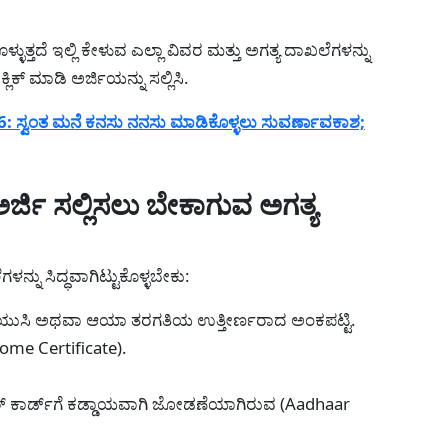
ಳುತ್ತದೆ ಇಲ್ಲಿ ಕೇಳುವ ಎಲ್ಲಾ ವಿವರ ಮತ್ತು ಅಗತ್ಯ ದಾಖಲೆಗಳನ್ನು
ಕ್ ಮಾಡಿ ಅರ್ಜಿಯನ್ನು ಸಲ್ಲಿಸಿ.
 ಸ್ವಂತ ಮನೆ ಕನಸು ನನಸು ಮಾಡಿಕೊಳ್ಳಲು ಸುವರ್ಣಾವಕಾಶ;
ರ್ಜಿ ಸಲ್ಲಿಸಲು ಬೇಕಾಗುವ ಅಗತ್ಯ
ಳನ್ನು ಸಿದ್ಧವಾಗಿಟ್ಟುಕೊಳ್ಳಬೇಕು:
/ ಪಿಯುಸಿ ಅಥವಾ ಆಯಾ ತರಗತಿಯ ಉತ್ತೀರ್ಣರಾದ ಅಂಕಪಟ್ಟಿ.
ome Certificate).
ರ್ ಕಾರ್ಡ್‌ಗೆ ಕಡ್ಡಾಯವಾಗಿ ಜೋಡಣೆಯಾಗಿರುವ (Aadhaar