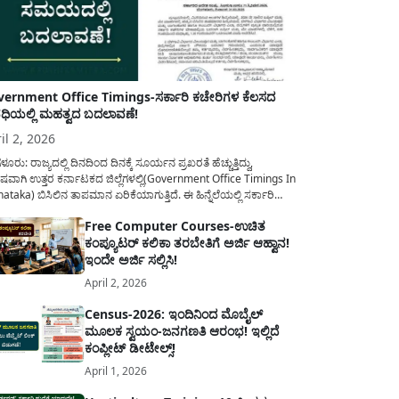
ernment Office Timings-ಸರ್ಕಾರಿ ಕಚೇರಿಗಳ ಕೆಲಸದ
ಿಯಲ್ಲಿ ಮಹತ್ವದ ಬದಲಾವಣೆ!
il 2, 2026
ಳೂರು: ರಾಜ್ಯದಲ್ಲಿ ದಿನದಿಂದ ದಿನಕ್ಕೆ ಸೂರ್ಯನ ಪ್ರಖರತೆ ಹೆಚ್ಚುತ್ತಿದ್ದು,
ಷವಾಗಿ ಉತ್ತರ ಕರ್ನಾಟಕದ ಜಿಲ್ಲೆಗಳಲ್ಲಿ(Government Office Timings In
ataka) ಬಿಸಿಲಿನ ತಾಪಮಾನ ಏರಿಕೆಯಾಗುತ್ತಿದೆ. ಈ ಹಿನ್ನೆಲೆಯಲ್ಲಿ ಸರ್ಕಾರಿ
ರರ ಹಿತದೃಷ್ಟಿಯಿಂದ ಹಾಗೂ ಸಾರ್ವಜನಿಕರ ಅನುಕೂಲಕ್ಕಾಗಿ ಕರ್ನಾಟಕ
Free Computer Courses-ಉಚಿತ
ಾರವು ಮಹತ್ವದ ನಿರ್ಧಾರವೊಂದನ್ನು ಕೈಗೊಂಡಿದೆ. ಕಿತ್ತೂರು ಕರ್ನಾಟಕ ಮತ್ತು
ಕಂಪ್ಯೂಟರ್ ಕಲಿಕಾ ತರಬೇತಿಗೆ ಅರ್ಜಿ ಆಹ್ವಾನ!
ಾಣ ಕರ್ನಾಟಕದ ಒಟ್ಟು 9 ಜಿಲ್ಲೆಗಳಲ್ಲಿ ಏಪ್ರಿಲ್...
ಇಂದೇ ಅರ್ಜಿ ಸಲ್ಲಿಸಿ!
April 2, 2026
Census-2026: ಇಂದಿನಿಂದ ಮೊಬೈಲ್
ಮೂಲಕ ಸ್ವಯಂ-ಜನಗಣತಿ ಆರಂಭ! ಇಲ್ಲಿದೆ
ಕಂಪ್ಲೀಟ್ ಡೀಟೇಲ್ಸ್!
April 1, 2026