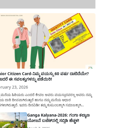
ior Citizen Card-ನಿಮ್ಮ ವಯಸ್ಸು 60 ವರ್ಷ ದಾಟಿದೆಯೇ?
ಾದರೆ ಈ ಸವಲತ್ತುಗಳನ್ನು ಪಡೆಯಿರಿ!
ruary 23, 2026
ಮ ಮನೆಯ ಹಿರಿಯರು ಎಂದರೆ ಕೇವಲ ಅವರು ವಯಸ್ಸಾದವರಲ್ಲ ಅವರು ನಮ್ಮ
ಯ ದಾರಿ ದೀಪವಾಗಿರುತ್ತಾರೆ ಹಾಗೂ ನಮ್ಮ ಮನೆಯ ಆಧಾರ
ಭಗಳಾಗಿರುತ್ತಾರೆ. ಇವರು ದಿನವಿಡೀ ತಮ್ಮ ಕುಟುಂಬಕ್ಕಾಗಿ ಸಮಾಜಕ್ಕಾಗಿ
ಿತಿರುತ್ತಾರೆ ಹಾಗೆಯೇ ಅವರು ತಮ್ಮ 60 ವರ್ಷಗಳ ನಂತರದ ಜೀವನವನ್ನು
Ganga Kalyana-2026: ಗಂಗಾ ಕಲ್ಯಾಣ
ಮದಿಯಿಂದ ಕಳೆಯಬೇಕೆಂಬುದು ಪ್ರತಿಯೊಬ್ಬರ ಕನಸಾಗಿರುತ್ತದೆ ಆದ್ದರಿಂದ
ಯೋಜನೆ ಬಜೆಟ್‌ನಲ್ಲಿ ಸಬ್ಸಿಡಿ ಹೆಚ್ಚಳ!
ಾರವು ಹಿರಿಯ ನಾಗರಿಕರ ಗುರುತಿನ ಚೀಟಿ...