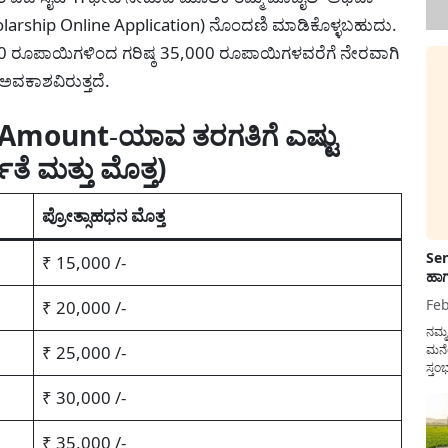
cholarship Online Application) ನೊಂದಣಿ ಮಾಡಿಕೊಳ್ಳಬಹುದು.
,000 ರೂಪಾಯಿಗಳಿಂದ ಗರಿಷ್ಠ 35,000 ರೂಪಾಯಿಗಳವರೆಗೆ ನೇರವಾಗಿ
 ಅವಕಾಶವಿರುತ್ತದೆ.
y Amount
-
ಯಾವ ತರಗತಿಗೆ ಎಷ್ಟು
ಹತೆ ಮತ್ತು ಮೊತ್ತ)
ಪ್ರೋತ್ಸಾಹಧನ ಮೊತ್ತ
Sen
₹ 15,000 /-
ಹಾಗ
Feb
₹ 20,000 /-
ನಮ್
₹ 25,000 /-
ಮನೆ
ಸ್ತಂ
ದುಡ
₹ 30,000 /-
ನೆಮ್
ಸರ್ಕ
₹ 35,000 /-