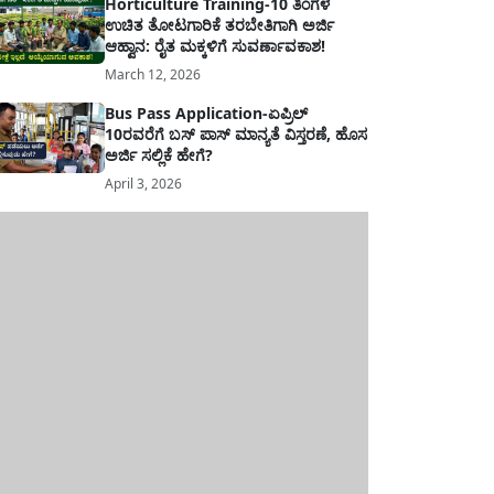
Horticulture Training-10 ತಿಂಗಳ
ಉಚಿತ ತೋಟಗಾರಿಕೆ ತರಬೇತಿಗಾಗಿ ಅರ್ಜಿ
ಆಹ್ವಾನ: ರೈತ ಮಕ್ಕಳಿಗೆ ಸುವರ್ಣಾವಕಾಶ!
March 12, 2026
Bus Pass Application-ಏಪ್ರಿಲ್
10ರವರೆಗೆ ಬಸ್ ಪಾಸ್ ಮಾನ್ಯತೆ ವಿಸ್ತರಣೆ, ಹೊಸ
ಅರ್ಜಿ ಸಲ್ಲಿಕೆ ಹೇಗೆ?
April 3, 2026