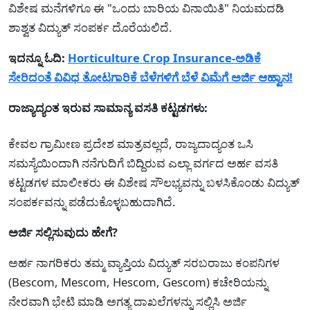
ವಿಶೇಷ ಮನೆಗಳಿಗೂ ಈ "ಒಂದು ಬಾರಿಯ ವಿನಾಯಿತಿ" ನಿಯಮದಡಿ
ಶಾಶ್ವತ ವಿದ್ಯುತ್ ಸಂಪರ್ಕ ದೊರೆಯಲಿದೆ.
ಇದನ್ನೂ ಓದಿ:
Horticulture Crop Insurance-ಅಡಿಕೆ
ಸೇರಿದಂತೆ ವಿವಿಧ ತೋಟಗಾರಿಕೆ ಬೆಳೆಗಳಿಗೆ ಬೆಳೆ ವಿಮೆಗೆ ಅರ್ಜಿ ಆಹ್ವಾನ!
ರಾಜ್ಯಾದ್ಯಂತ ಇರುವ ಸಾಮಾನ್ಯ ವಸತಿ ಕಟ್ಟಡಗಳು:
ಕೇವಲ ಗ್ರಾಮೀಣ ಪ್ರದೇಶ ಮಾತ್ರವಲ್ಲದೆ, ರಾಜ್ಯದಾದ್ಯಂತ ಒಸಿ
ಸಮಸ್ಯೆಯಿಂದಾಗಿ ನನೆಗುದಿಗೆ ಬಿದ್ದಿರುವ ಎಲ್ಲಾ ವರ್ಗದ ಅರ್ಹ ವಸತಿ
ಕಟ್ಟಡಗಳ ಮಾಲೀಕರು ಈ ವಿಶೇಷ ಸೌಲಭ್ಯವನ್ನು ಬಳಸಿಕೊಂಡು ವಿದ್ಯುತ್‌
ಸಂಪರ್ಕವನ್ನು ಪಡೆದುಕೊಳ್ಳಬಹುದಾಗಿದೆ.
ಅರ್ಜಿ ಸಲ್ಲಿಸುವುದು ಹೇಗೆ?
ಅರ್ಹ ನಾಗರಿಕರು ತಮ್ಮ ವ್ಯಾಪ್ತಿಯ ವಿದ್ಯುತ್ ಸರಬರಾಜು ಕಂಪನಿಗಳ
(Bescom, Mescom, Hescom, Gescom) ಕಚೇರಿಯನ್ನು
ನೇರವಾಗಿ ಭೇಟಿ ಮಾಡಿ ಅಗತ್ಯ ದಾಖಲೆಗಳನ್ನು ಸಲ್ಲಿಸಿ ಅರ್ಜಿ