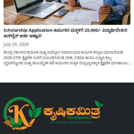
Scholarship Application-ಕಾರ್ಮಿಕರ ಮಕ್ಕಳಿಗೆ 25,000/- ವಿದ್ಯಾರ್ಥಿವೇತನ!
ಆನ್‍ಲೈನ್ ಅರ್ಜಿ ಆಹ್ವಾನ!
July 29, 2026
ಕೇಂದ್ರ ಸರ್ಕಾರದ ಕಾರ್ಮಿಕ ಮತ್ತು ಉದ್ಯೋಗ ಸಚಿವಾಲಯದ ಕಾರ್ಮಿಕ ಕಲ್ಯಾಣ ಯೋಜನೆಯಡಿ
2026-27ನೇ ಶೈಕ್ಷಣಿಕ ಸಾಲಿಗೆ ಸಂಬಂಧಿಸಿದಂತೆ, ಬೀಡಿ, ಸಿನೆಮಾ ಹಾಗೂ ಸುಣ್ಣದ ಕಲ್ಲು
(ಲೈಮ್‍ಸ್ಟೋನ್) ಮತ್ತು ಡೊಲಮೈಟ್ ಗಣಿ ಕಾರ್ಮಿಕರ ಮಕ್ಕಳ ವಿದ್ಯಾಭ್ಯಾಸಕ್ಕಾಗಿ ಶೈಕ್ಷಣಿಕ ಧನಸಹಾಯ/
ವಿದ್ಯಾರ್ಥಿವೇತನ(Scholaship Online Application) ನೀಡಲು ಆನ್‍ಲೈನ್ ಮೂಲಕ ಅರ್ಜಿಗಳನ್ನು
ಆಹ್ವಾನಿಸಿದೆ. ಈ ಬಾರಿಯ ವಿದ್ಯಾರ್ಥಿವೇತನ ಯೋಜನೆಯು 1ನೇ ತರಗತಿಯ...