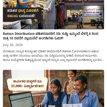
Ration Distribution-ಪಡಿತರದಾರರಿಗೆ ಸಿಹಿ ಸುದ್ದಿ: ಇನ್ಮುಂದೆ ಬೆಳಿಗ್ಗೆ 6 ರಿಂದ
ರಾತ್ರಿ 10 ರವರೆಗೆ ನ್ಯಾಯಬೆಲೆ ಅಂಗಡಿಗಳು ಓಪನ್!
July 30, 2026
ಬೆಂಗಳೂರು: ರಾಜ್ಯದ ಕೋಟ್ಯಂತರ ಪಡಿತರ ಚೀಟಿದಾರರಿಗೆ (Ration Card Holders) ಆಹಾರ
ಮತ್ತು ನಾಗರಿಕ ಸರಬರಾಜು ಇಲಾಖೆಯು ಸಿಹಿ ಸುದ್ದಿಯೊಂದನ್ನು ನೀಡಿದೆ. ದಿನಗೂಲಿ ಕಾರ್ಮಿಕರು
ಹಾಗೂ ಉದ್ಯೋಗಿಗಳ ಹಿತದೃಷ್ಟಿಯಿಂದ ಇನ್ಮುಂದೆ ರಾಜ್ಯದ ಎಲ್ಲಾ ನ್ಯಾಯಬೆಲೆ ಅಂಗಡಿಗಳನ್ನು ಪ್ರತಿ ದಿನ
ಬೆಳಿಗ್ಗೆ 6:00 ಗಂಟೆಯಿಂದ ರಾತ್ರಿ 10:00 ಗಂಟೆಯವರೆಗೆ ಕಡ್ಡಾಯವಾಗಿ ತೆರೆದಿಟ್ಟು ಪಡಿತರ ಧಾನ್ಯ
ವಿತರಿಸುವಂತೆ ಇಲಾಖೆಯ...