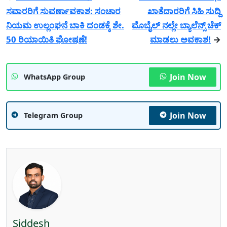
ಸವಾರರಿಗೆ ಸುವರ್ಣಾವಕಾಶ: ಸಂಚಾರ
ಖಾತೆದಾರರಿಗೆ ಸಿಹಿ ಸುದ್ದಿ
ನಿಯಮ ಉಲ್ಲಂಘನೆ ಬಾಕಿ ದಂಡಕ್ಕೆ ಶೇ.
ಮೊಬೈಲ್ ನಲ್ಲೇ ಬ್ಯಾಲೆನ್ಸ್ ಚೆಕ್
50 ರಿಯಾಯಿತಿ ಘೋಷಣೆ!
ಮಾಡಲು ಅವಕಾಶ!
→
Join Now
WhatsApp Group
Join Now
Telegram Group
Siddesh