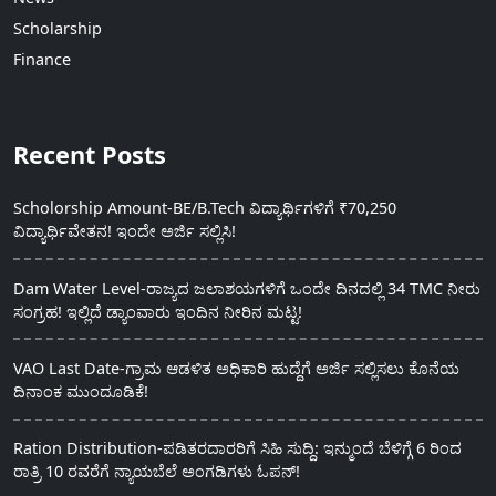
Scholarship
Finance
Recent Posts
Scholorship Amount-BE/B.Tech ವಿದ್ಯಾರ್ಥಿಗಳಿಗೆ ₹70,250
ವಿದ್ಯಾರ್ಥಿವೇತನ! ಇಂದೇ ಅರ್ಜಿ ಸಲ್ಲಿಸಿ!
Dam Water Level-ರಾಜ್ಯದ ಜಲಾಶಯಗಳಿಗೆ ಒಂದೇ ದಿನದಲ್ಲಿ 34 TMC ನೀರು
ಸಂಗ್ರಹ! ಇಲ್ಲಿದೆ ಡ್ಯಾಂವಾರು ಇಂದಿನ ನೀರಿನ ಮಟ್ಟ!
VAO Last Date-ಗ್ರಾಮ ಆಡಳಿತ ಅಧಿಕಾರಿ ಹುದ್ದೆಗೆ ಅರ್ಜಿ ಸಲ್ಲಿಸಲು ಕೊನೆಯ
ದಿನಾಂಕ ಮುಂದೂಡಿಕೆ!
Ration Distribution-ಪಡಿತರದಾರರಿಗೆ ಸಿಹಿ ಸುದ್ದಿ: ಇನ್ಮುಂದೆ ಬೆಳಿಗ್ಗೆ 6 ರಿಂದ
ರಾತ್ರಿ 10 ರವರೆಗೆ ನ್ಯಾಯಬೆಲೆ ಅಂಗಡಿಗಳು ಓಪನ್!