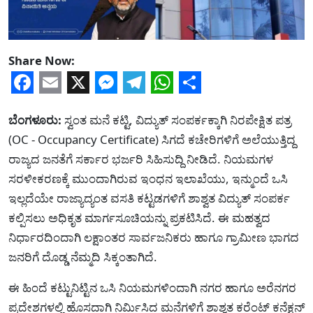
Share Now:
Facebook
Email
X
Messenger
Telegram
WhatsApp
Share
ಬೆಂಗಳೂರು:
ಸ್ವಂತ ಮನೆ ಕಟ್ಟಿ, ವಿದ್ಯುತ್ ಸಂಪರ್ಕಕ್ಕಾಗಿ ನಿರಪೇಕ್ಷಿತ ಪತ್ರ
(OC - Occupancy Certificate) ಸಿಗದೆ ಕಚೇರಿಗಳಿಗೆ ಅಲೆಯುತ್ತಿದ್ದ
ರಾಜ್ಯದ ಜನತೆಗೆ ಸರ್ಕಾರ ಭರ್ಜರಿ ಸಿಹಿಸುದ್ದಿ ನೀಡಿದೆ. ನಿಯಮಗಳ
ಸರಳೀಕರಣಕ್ಕೆ ಮುಂದಾಗಿರುವ ಇಂಧನ ಇಲಾಖೆಯು, ಇನ್ಮುಂದೆ ಒಸಿ
ಇಲ್ಲದೆಯೇ ರಾಜ್ಯಾದ್ಯಂತ ವಸತಿ ಕಟ್ಟಡಗಳಿಗೆ ಶಾಶ್ವತ ವಿದ್ಯುತ್ ಸಂಪರ್ಕ
ಕಲ್ಪಿಸಲು ಅಧಿಕೃತ ಮಾರ್ಗಸೂಚಿಯನ್ನು ಪ್ರಕಟಿಸಿದೆ. ಈ ಮಹತ್ವದ
ನಿರ್ಧಾರದಿಂದಾಗಿ ಲಕ್ಷಾಂತರ ಸಾರ್ವಜನಿಕರು ಹಾಗೂ ಗ್ರಾಮೀಣ ಭಾಗದ
ಜನರಿಗೆ ದೊಡ್ಡ ನೆಮ್ಮದಿ ಸಿಕ್ಕಂತಾಗಿದೆ.
ಈ ಹಿಂದೆ ಕಟ್ಟುನಿಟ್ಟಿನ ಒಸಿ ನಿಯಮಗಳಿಂದಾಗಿ ನಗರ ಹಾಗೂ ಅರೆನಗರ
ಪ್ರದೇಶಗಳಲ್ಲಿ ಹೊಸದಾಗಿ ನಿರ್ಮಿಸಿದ ಮನೆಗಳಿಗೆ ಶಾಶ್ವತ ಕರೆಂಟ್ ಕನೆಕ್ಷನ್