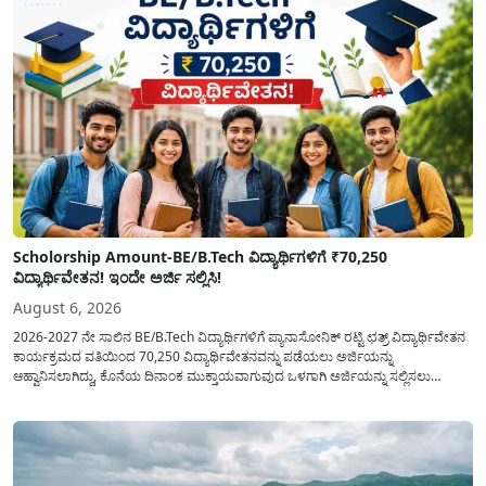
Scholorship Amount-BE/B.Tech ವಿದ್ಯಾರ್ಥಿಗಳಿಗೆ ₹70,250
ವಿದ್ಯಾರ್ಥಿವೇತನ! ಇಂದೇ ಅರ್ಜಿ ಸಲ್ಲಿಸಿ!
August 6, 2026
2026-2027 ನೇ ಸಾಲಿನ BE/B.Tech ವಿದ್ಯಾರ್ಥಿಗಳಿಗೆ ಪ್ಯಾನಾಸೋನಿಕ್ ರಟ್ಟಿ ಛತ್ರ್ ವಿದ್ಯಾರ್ಥಿವೇತನ
ಕಾರ್ಯಕ್ರಮದ ವತಿಯಿಂದ 70,250 ವಿದ್ಯಾರ್ಥಿವೇತನವನ್ನು ಪಡೆಯಲು ಅರ್ಜಿಯನ್ನು
ಆಹ್ವಾನಿಸಲಾಗಿದ್ದು, ಕೊನೆಯ ದಿನಾಂಕ ಮುಕ್ತಾಯವಾಗುವುದ ಒಳಗಾಗಿ ಅರ್ಜಿಯನ್ನು ಸಲ್ಲಿಸಲು
ಕೋರಿದೆ. ಆರ್ಥಿಕವಾಗಿ ಹಿಂದುಳಿದ ಹಾಗೂ ಬಡ ಕುಟುಂಬ ವರ್ಗದ ವಿದ್ಯಾರ್ಥಿಗಳು ಅವರ ಮುಂದಿನ
ಶಿಕ್ಷಣವನ್ನು ಮುಂದುವರಿಸಲು ಯಾವುದೇ ಅಡಚಣೆಯಾಗದಂತೆ ನೋಡಿಕೊಳ್ಳಲು ಈ ಯೋಜನೆಯನ್ನು
ಜಾರಿಗೆ...