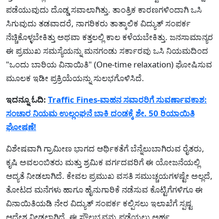
ಪಡೆಯುವುದು ದೊಡ್ಡ ಸವಾಲಾಗಿತ್ತು. ತಾಂತ್ರಿಕ ಕಾರಣಗಳಿಂದಾಗಿ ಒಸಿ
ಸಿಗುವುದು ತಡವಾದರೆ, ನಾಗರಿಕರು ತಾತ್ಕಾಲಿಕ ವಿದ್ಯುತ್ ಸಂಪರ್ಕ
ನೆಚ್ಚಿಕೊಳ್ಳಬೇಕಿತ್ತು ಅಥವಾ ಕತ್ತಲಲ್ಲಿ ಕಾಲ ಕಳೆಯಬೇಕಿತ್ತು. ಜನಸಾಮಾನ್ಯರ
ಈ ಪ್ರಮುಖ ಸಮಸ್ಯೆಯನ್ನು ಮನಗಂಡು ಸರ್ಕಾರವು ಒಸಿ ನಿಯಮದಿಂದ
"ಒಂದು ಬಾರಿಯ ವಿನಾಯಿತಿ" (One-time relaxation) ಘೋಷಿಸುವ
ಮೂಲಕ ಇಡೀ ಪ್ರಕ್ರಿಯೆಯನ್ನು ಸುಲಭಗೊಳಿಸಿದೆ.
ಇದನ್ನೂ ಓದಿ:
Traffic Fines-ವಾಹನ ಸವಾರರಿಗೆ ಸುವರ್ಣಾವಕಾಶ:
ಸಂಚಾರ ನಿಯಮ ಉಲ್ಲಂಘನೆ ಬಾಕಿ ದಂಡಕ್ಕೆ ಶೇ. 50 ರಿಯಾಯಿತಿ
ಘೋಷಣೆ!
ವಿಶೇಷವಾಗಿ ಗ್ರಾಮೀಣ ಭಾಗದ ಆರ್ಥಿಕತೆಗೆ ಬೆನ್ನೆಲುಬಾಗಿರುವ ರೈತರು,
ಕೃಷಿ ಅವಲಂಬಿತರು ಮತ್ತು ಶ್ರಮಿಕ ವರ್ಗದವರಿಗೆ ಈ ಯೋಜನೆಯಲ್ಲಿ
ಆದ್ಯತೆ ನೀಡಲಾಗಿದೆ. ಕೇವಲ ಪ್ರಮುಖ ವಸತಿ ಸಮುಚ್ಚಯಗಳಷ್ಟೇ ಅಲ್ಲದೆ,
ತೋಟದ ಮನೆಗಳು ಹಾಗೂ ಹೈನುಗಾರಿಕೆ ನಡೆಸುವ ಕೊಟ್ಟಿಗೆಗಳಿಗೂ ಈ
ವಿನಾಯಿತಿಯಡಿ ನೇರ ವಿದ್ಯುತ್ ಸಂಪರ್ಕ ಕಲ್ಪಿಸಲು ಇಲಾಖೆಗೆ ಸ್ಪಷ್ಟ
ಆದೇಶ ನೀಡಲಾಗಿದೆ. ಈ ಸೌಲಭ್ಯವನ್ನು ಪಡೆಯಲು ಅರ್ಹ