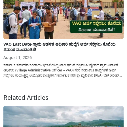
VAO Last Date-ಗ್ರಾಮ ಆಡಳಿತ ಅಧಿಕಾರಿ ಹುದ್ದೆಗೆ ಅರ್ಜಿ ಸಲ್ಲಿಸಲು ಕೊನೆಯ
ದಿನಾಂಕ ಮುಂದೂಡಿಕೆ!
August 1, 2026
ಕರ್ನಾಟಕ ಸರ್ಕಾರದ ಕಂದಾಯ ಇಲಾಖೆಯಲ್ಲಿ ಖಾಲಿ ಇರುವ ‘ಗ್ರೂಪ್-ಸಿ’ ವೃಂದದ ಗ್ರಾಮ ಆಡಳಿತ
ಅಧಿಕಾರಿ (Village Administrative Officer – VAO) ನೇರ ನೇಮಕಾತಿ ಹುದ್ದೆಗಳಿಗೆ ಅರ್ಜಿ
ಸಲ್ಲಿಸಲು ಕಾಯುತ್ತಿದ್ದ ಉದ್ಯೋಗಾಕಾಂಕ್ಷಿಗಳಿಗೆ ಕರ್ನಾಟಕ ಪರೀಕ್ಷಾ ಪ್ರಾಧಿಕಾರ (KEA) ಬಿಗ್ ರಿಲೀಫ್
ನೀಡಿದೆ. ಅರ್ಜಿ ಸಲ್ಲಿಕೆಯ ಅವಧಿಯನ್ನು ವಿಸ್ತರಿಸಿ ಅಧಿಕೃತ ಪ್ರಕಟಣೆ ಹೊರಡಿಸಿದ್ದು, ಇದುವರೆಗೆ ಅರ್ಜಿ
ಸಲ್ಲಿಸಲು...
Related Articles