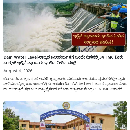
Dam Water Level-ರಾಜ್ಯದ ಜಲಾಶಯಗಳಿಗೆ ಒಂದೇ ದಿನದಲ್ಲಿ 34 TMC ನೀರು
ಸಂಗ್ರಹ! ಇಲ್ಲಿದೆ ಡ್ಯಾಂವಾರು ಇಂದಿನ ನೀರಿನ ಮಟ್ಟ!
August 4, 2026
ಬೆಂಗಳೂರು: ರಾಜ್ಯದಾದ್ಯಂತ ಕಾವೇರಿ, ಕೃಷ್ಣಾ ಹಾಗೂ ಮಲೆನಾಡು ಜಲಾನಯನ ಪ್ರದೇಶಗಳಲ್ಲಿ ಉತ್ತಮ
ಮಳೆಯಾಗುತ್ತಿದ್ದು, ಜಲಾಶಯಗಳಿಗೆ(Karnataka Dam Water Level) ಅಪಾರ ಪ್ರಮಾಣದ ನೀರು
ಹರಿದುಬರುತ್ತಿದೆ. ಕರ್ನಾಟಕ ರಾಜ್ಯ ನೈಸರ್ಗಿಕ ವಿಕೋಪ ಉಸ್ತುವಾರಿ ಕೇಂದ್ರ (KSNDMC) ಬಿಡುಗಡೆ
ಮಾಡಿರುವ ಆಗಸ್ಟ್ 04, 2026ರ ವರದಿಯಂತೆ, ರಾಜ್ಯದ ಪ್ರಮುಖ 14 ಜಲಾಶಯಗಳಿಗೆ ಒಂದೇ
ದಿನದಲ್ಲಿ ಬರೋಬ್ಬರಿ 34.8 TMC...