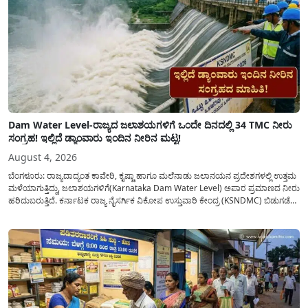
Dam Water Level-ರಾಜ್ಯದ ಜಲಾಶಯಗಳಿಗೆ ಒಂದೇ ದಿನದಲ್ಲಿ 34 TMC ನೀರು
ಸಂಗ್ರಹ! ಇಲ್ಲಿದೆ ಡ್ಯಾಂವಾರು ಇಂದಿನ ನೀರಿನ ಮಟ್ಟ!
August 4, 2026
ಬೆಂಗಳೂರು: ರಾಜ್ಯದಾದ್ಯಂತ ಕಾವೇರಿ, ಕೃಷ್ಣಾ ಹಾಗೂ ಮಲೆನಾಡು ಜಲಾನಯನ ಪ್ರದೇಶಗಳಲ್ಲಿ ಉತ್ತಮ
ಮಳೆಯಾಗುತ್ತಿದ್ದು, ಜಲಾಶಯಗಳಿಗೆ(Karnataka Dam Water Level) ಅಪಾರ ಪ್ರಮಾಣದ ನೀರು
ಹರಿದುಬರುತ್ತಿದೆ. ಕರ್ನಾಟಕ ರಾಜ್ಯ ನೈಸರ್ಗಿಕ ವಿಕೋಪ ಉಸ್ತುವಾರಿ ಕೇಂದ್ರ (KSNDMC) ಬಿಡುಗಡೆ
ಮಾಡಿರುವ ಆಗಸ್ಟ್ 04, 2026ರ ವರದಿಯಂತೆ, ರಾಜ್ಯದ ಪ್ರಮುಖ 14 ಜಲಾಶಯಗಳಿಗೆ ಒಂದೇ
ದಿನದಲ್ಲಿ ಬರೋಬ್ಬರಿ 34.8 TMC...