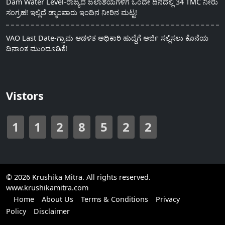
Dam Water Level-ರಾಜ್ಯದ ಜಲಾಶಯಗಳಿಗೆ ಒಂದೇ ದಿನದಲ್ಲಿ 34 TMC ನೀರು
ಸಂಗ್ರಹ! ಇಲ್ಲಿದೆ ಡ್ಯಾಂವಾರು ಇಂದಿನ ನೀರಿನ ಮಟ್ಟ!
VAO Last Date-ಗ್ರಾಮ ಆಡಳಿತ ಅಧಿಕಾರಿ ಹುದ್ದೆಗೆ ಅರ್ಜಿ ಸಲ್ಲಿಸಲು ಕೊನೆಯ
ದಿನಾಂಕ ಮುಂದೂಡಿಕೆ!
Vistors
1
1
2
8
5
2
2
© 2026 Krushika Mitra. All rights reserved.
www.krushikamitra.com
Home
About Us
Terms & Conditions
Privacy
Policy
Disclaimer