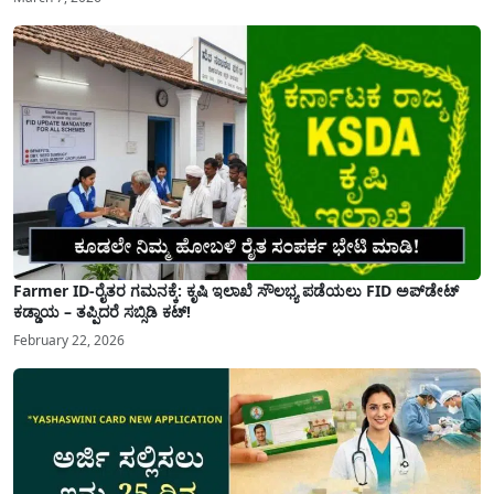
Farmer ID-ರೈತರ ಗಮನಕ್ಕೆ: ಕೃಷಿ ಇಲಾಖೆ ಸೌಲಭ್ಯ ಪಡೆಯಲು FID ಅಪ್‌ಡೇಟ್
ಕಡ್ಡಾಯ – ತಪ್ಪಿದರೆ ಸಬ್ಸಿಡಿ ಕಟ್!
February 22, 2026