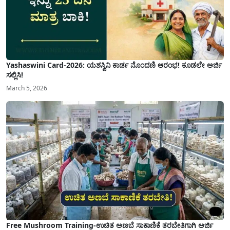
Yashaswini Card-2026: ಯಶಸ್ವಿನಿ ಕಾರ್ಡ ನೊಂದಣಿ ಆರಂಭ! ಕೂಡಲೇ ಅರ್ಜಿ
ಸಲ್ಲಿಸಿ!
March 5, 2026
Free Mushroom Training-ಉಚಿತ ಅಣಬೆ ಸಾಕಾಣಿಕೆ ತರಬೇತಿಗಾಗಿ ಅರ್ಜಿ