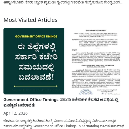
ಆಹ್ವಾನಿಸಲಾಗಿದೆ. ಕೆನರಾ ಬ್ಯಾಂಕ್ ಗ್ರಾಮೀಣ ಸ್ವ-ಉದ್ಯೋಗ ತರಬೇತಿ ಸಂಸ್ಥೆ,ಕುಮಟಾ ಕೇಂದ್ರದಿಂದ
ಉಚಿತ ಊಟ ಮತ್ತು ವಸತಿ ಸಹಿತ 10 ದಿನದ ಫಾಸ್ಟ್ ಫುಡ್ ಸ್ಟಾಲ್ ಉದ್ಯಮಿ ತರಬೇತಿಯನ್ನು(Free
fast food...
Most Visited Articles
Government Office Timings-ಸರ್ಕಾರಿ ಕಚೇರಿಗಳ ಕೆಲಸದ ಅವಧಿಯಲ್ಲಿ
ಮಹತ್ವದ ಬದಲಾವಣೆ!
April 2, 2026
ಬೆಂಗಳೂರು: ರಾಜ್ಯದಲ್ಲಿ ದಿನದಿಂದ ದಿನಕ್ಕೆ ಸೂರ್ಯನ ಪ್ರಖರತೆ ಹೆಚ್ಚುತ್ತಿದ್ದು, ವಿಶೇಷವಾಗಿ ಉತ್ತರ
ಕರ್ನಾಟಕದ ಜಿಲ್ಲೆಗಳಲ್ಲಿ(Government Office Timings In Karnataka) ಬಿಸಿಲಿನ ತಾಪಮಾನ