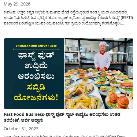
May 29, 2026
ಕುಮಟಾ: ಉತ್ತರ ಕನ್ನಡ ಜಿಲ್ಲೆಯ ಕುಮಟಾದ ಹೆಗಡೆ ರಸ್ತೆಯಲ್ಲಿರುವ ಇಂಡಸ್ಟ್ರಿಯಲ್ ಏರಿಯಾದಲ್ಲಿ
ಕಾರ್ಯನಿರ್ವಹಿಸುತ್ತಿರುವ ಪ್ರತಿಷ್ಠಿತ “ಕೆನರಾ ಬ್ಯಾಂಕ್ ಗ್ರಾಮೀಣ ಸ್ವ ಉದ್ಯೋಗ ತರಬೇತಿ ಸಂಸ್ಥೆ” (RSETI)
ವತಿಯಿಂದ ನಿರುದ್ಯೋಗಿ ಯುವಕ-ಯುವತಿಯರಿಗಾಗಿ ಸ್ವಯಂ ಉದ್ಯೋಗವನ್ನು ಕಂಡುಕೊಳ್ಳಲು
ಅತ್ಯುತ್ತಮ ಅವಕಾಶವೊಂದನ್ನು ಕಲ್ಪಿಸಿಕೊಡಲಾಗುತ್ತಿದೆ. ಪ್ರಸ್ತುತ ಮಾರುಕಟ್ಟೆಯಲ್ಲಿ ನಿರಂತರ
ಬೇಡಿಕೆಯನ್ನು ಹೊಂದಿರುವ ಆಹಾರ ಉದ್ಯಮ ಕ್ಷೇತ್ರದಲ್ಲಿ ಹೊಸ ಮೈಲಿಗಲ್ಲು ಸ್ಥಾಪಿಸಲು
ಇಚ್ಛಿಸುವವರಿಗಾಗಿ...
Fast Food Business-ಫಾಸ್ಟ್ ಫುಡ್ ಸ್ಟಾಲ್ ಉದ್ಯಮಿ ಆರಂಭಿಸಲು ಉಚಿತ
ತರಬೇತಿಗೆ ಅರ್ಜಿ ಆಹ್ವಾನ!
October 31, 2025
ಫಾಸ್ಟ್ ಫುಡ್ ಆಹಾರ ತಯಾರಿಕೆಯನ್ನು ಕಲಿತು ತಮ್ಮದೇ ಅದ ಸ್ವಂತ ಉದ್ಯಮಿಯನ್ನು(Fast Food