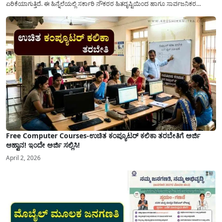
ಏರಿಕೆಯಾಗುತ್ತಿದೆ. ಈ ಹಿನ್ನೆಲೆಯಲ್ಲಿ ಸರ್ಕಾರಿ ನೌಕರರ ಹಿತದೃಷ್ಟಿಯಿಂದ ಹಾಗೂ ಸಾರ್ವಜನಿಕರ
ಅನುಕೂಲಕ್ಕಾಗಿ ಕರ್ನಾಟಕ ಸರ್ಕಾರವು ಮಹತ್ವದ ನಿರ್ಧಾರವೊಂದನ್ನು ಕೈಗೊಂಡಿದೆ. ಕಿತ್ತೂರು ಕರ್ನಾಟಕ
ಮತ್ತು ಕಲ್ಯಾಣ ಕರ್ನಾಟಕದ ಒಟ್ಟು 9 ಜಿಲ್ಲೆಗಳಲ್ಲಿ ಏಪ್ರಿಲ್...
Free Computer Courses-ಉಚಿತ ಕಂಪ್ಯೂಟರ್ ಕಲಿಕಾ ತರಬೇತಿಗೆ ಅರ್ಜಿ
ಆಹ್ವಾನ! ಇಂದೇ ಅರ್ಜಿ ಸಲ್ಲಿಸಿ!
April 2, 2026