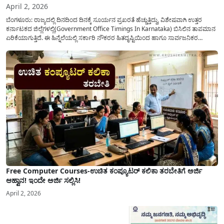
April 2, 2026
ಬೆಂಗಳೂರು: ರಾಜ್ಯದಲ್ಲಿ ದಿನದಿಂದ ದಿನಕ್ಕೆ ಸೂರ್ಯನ ಪ್ರಖರತೆ ಹೆಚ್ಚುತ್ತಿದ್ದು, ವಿಶೇಷವಾಗಿ ಉತ್ತರ
ಕರ್ನಾಟಕದ ಜಿಲ್ಲೆಗಳಲ್ಲಿ(Government Office Timings In Karnataka) ಬಿಸಿಲಿನ ತಾಪಮಾನ
ಏರಿಕೆಯಾಗುತ್ತಿದೆ. ಈ ಹಿನ್ನೆಲೆಯಲ್ಲಿ ಸರ್ಕಾರಿ ನೌಕರರ ಹಿತದೃಷ್ಟಿಯಿಂದ ಹಾಗೂ ಸಾರ್ವಜನಿಕರ
ಅನುಕೂಲಕ್ಕಾಗಿ ಕರ್ನಾಟಕ ಸರ್ಕಾರವು ಮಹತ್ವದ ನಿರ್ಧಾರವೊಂದನ್ನು ಕೈಗೊಂಡಿದೆ. ಕಿತ್ತೂರು ಕರ್ನಾಟಕ
ಮತ್ತು ಕಲ್ಯಾಣ ಕರ್ನಾಟಕದ ಒಟ್ಟು 9 ಜಿಲ್ಲೆಗಳಲ್ಲಿ ಏಪ್ರಿಲ್...
Free Computer Courses-ಉಚಿತ ಕಂಪ್ಯೂಟರ್ ಕಲಿಕಾ ತರಬೇತಿಗೆ ಅರ್ಜಿ
ಆಹ್ವಾನ! ಇಂದೇ ಅರ್ಜಿ ಸಲ್ಲಿಸಿ!
April 2, 2026