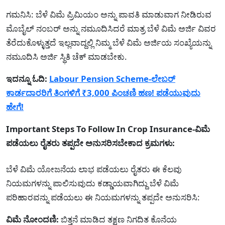
ಗಮನಿಸಿ: ಬೆಳೆ ವಿಮೆ ಪ್ರಿಮಿಯಂ ಅನ್ನು ಪಾವತಿ ಮಾಡುವಾಗ ನೀಡಿರುವ
ಮೊಬೈಲ್ ನಂಬರ್ ಅನ್ನು ನಮೂದಿಸಿದರೆ ಮಾತ್ರ ಬೆಳೆ ವಿಮೆ ಅರ್ಜಿ ವಿವರ
ತೆರೆದುಕೊಳ್ಳುತ್ತದೆ ಇಲ್ಲವಾದ್ದಲ್ಲಿ ನಿಮ್ಮ ಬೆಳೆ ವಿಮೆ ಅರ್ಜಿಯ ಸಂಖ್ಯೆಯನ್ನು
ನಮೂದಿಸಿ ಅರ್ಜಿ ಸ್ಥಿತಿ ಚೆಕ್ ಮಾಡಬೇಕು.
ಇದನ್ನೂ ಓದಿ:
Labour Pension Scheme-ಲೇಬರ್
ಕಾರ್ಡದಾರರಿಗೆ ತಿಂಗಳಿಗೆ ₹3,000 ಪಿಂಚಣಿ ಹಣ! ಪಡೆಯುವುದು
ಹೇಗೆ!
Important Steps To Follow In Crop Insurance-ವಿಮೆ
ಪಡೆಯಲು ರೈತರು ತಪ್ಪದೇ ಅನುಸರಿಸಬೇಕಾದ ಕ್ರಮಗಳು:
ಬೆಳೆ ವಿಮೆ ಯೋಜನೆಯ ಲಾಭ ಪಡೆಯಲು ರೈತರು ಈ ಕೆಲವು
ನಿಯಮಗಳನ್ನು ಪಾಲಿಸುವುದು ಕಡ್ಡಾಯವಾಗಿದ್ದು ಬೆಳೆ ವಿಮೆ
ಪರಿಹಾರವನ್ನು ಪಡೆಯಲು ಈ ನಿಯಮಗಳನ್ನು ತಪ್ಪದೇ ಅನುಸರಿಸಿ:
ವಿಮೆ ನೋಂದಣಿ:
ಬಿತ್ತನೆ ಮಾಡಿದ ತಕ್ಷಣ ನಿಗದಿತ ಕೊನೆಯ