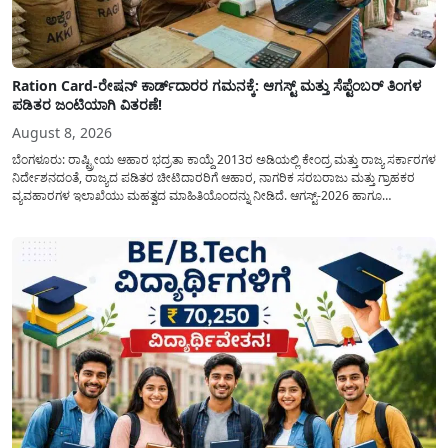
Ration Card-ರೇಷನ್ ಕಾರ್ಡ್‍ದಾರರ ಗಮನಕ್ಕೆ: ಆಗಸ್ಟ್ ಮತ್ತು ಸೆಪ್ಟೆಂಬರ್ ತಿಂಗಳ
ಪಡಿತರ ಜಂಟಿಯಾಗಿ ವಿತರಣೆ!
August 8, 2026
ಬೆಂಗಳೂರು: ರಾಷ್ಟ್ರೀಯ ಆಹಾರ ಭದ್ರತಾ ಕಾಯ್ದೆ 2013ರ ಅಡಿಯಲ್ಲಿ ಕೇಂದ್ರ ಮತ್ತು ರಾಜ್ಯ ಸರ್ಕಾರಗಳ
ನಿರ್ದೇಶನದಂತೆ, ರಾಜ್ಯದ ಪಡಿತರ ಚೀಟಿದಾರರಿಗೆ ಆಹಾರ, ನಾಗರಿಕ ಸರಬರಾಜು ಮತ್ತು ಗ್ರಾಹಕರ
ವ್ಯವಹಾರಗಳ ಇಲಾಖೆಯು ಮಹತ್ವದ ಮಾಹಿತಿಯೊಂದನ್ನು ನೀಡಿದೆ. ಆಗಸ್ಟ್-2026 ಹಾಗೂ
ಸೆಪ್ಟೆಂಬರ್-2026 ಈ ಎರಡೂ ತಿಂಗಳ ಆಹಾರ ಧಾನ್ಯಗಳ ವಿತರಣೆಯನ್ನು ಆಗಸ್ಟ್ ಮಾಹೆಯಲ್ಲೇ ಒಟ್ಟಿಗೆ
(ಜಂಟಿಯಾಗಿ) ನೀಡಲು ನಿರ್ಧರಿಸಲಾಗಿದೆ....