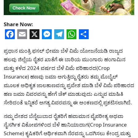
Share Now:
Facebook
Email
X
Messenger
Telegram
WhatsApp
Share
ಪ್ರಧಾನ ಮಂತ್ರಿ ಫಸಲ್ ಭೀಮಾ ಬೆಳೆ ವಿಮೆ ಯೋಜನೆಯಡಿ ರಾಜ್ಯದ
ಹಲವು ಜಿಲ್ಲೆಯ ರೈತರ ಖಾತೆಗೆ ಈ ಬಾರಿಯ ಮುಂಗಾರು ಹಂಗಾಮಿನ
ಮತ್ತು ಕಳೆದ 2024 ವರ್ಷದ ಬೆಳೆ ವಿಮೆ ಪರಿಹಾರದ(Crop
Insurance) ಹಣವು ಜಮಾ ಅಗುತ್ತಿದ್ದು ರೈತರು ತಮ್ಮ ಮೊಬೈಲ್
ಮೂಲಕ ಅಧಿಕೃತ ಜಾಲತಾಣವನ್ನು ಪ್ರವೇಶ ಮಾಡಿ ಬೆಳೆ ವಿಮೆ ಪರಿಹಾರದ
ಹಣ ಜಮಾ ವಿವರವನ್ನು ಹೇಗೆ ಚೆಕ್ ಮಾಡುವುದು ಎನ್ನುವ ಮಾಹಿತಿ
ಸೇರಿದಂತೆ ಇನ್ನಿತರೆ ಅಗತ್ಯ ವಿವರವನ್ನು ಈ ಅಂಕಣದಲ್ಲಿ ಪ್ರಕಟಿಸಲಾಗಿದೆ.
ನಮ್ಮ ದೇಶದ ಬೆನ್ನೆಲುಬಾದ ರೈತರಿಗೆ ಹವಾಮಾನ ವೈಪರೀತ್ಯ ಅಥವಾ
ನೈಸರ್ಗಿಕ ವಿಕೋಪಗಳಿಂದ ಬೆಳೆ ಹಾನಿಯಾದಾಗ(Crop Insurance
Scheme) ಕೃಷಿಕರಿಗೆ ಆರ್ಥಿಕವಾಗಿ ನೆರವನ್ನು ಒದಗಿಸಲು ಕೇಂದ್ರ ಮತ್ತು