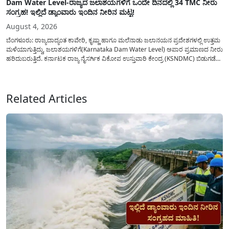
Dam Water Level-ರಾಜ್ಯದ ಜಲಾಶಯಗಳಿಗೆ ಒಂದೇ ದಿನದಲ್ಲಿ 34 TMC ನೀರು
ಸಂಗ್ರಹ! ಇಲ್ಲಿದೆ ಡ್ಯಾಂವಾರು ಇಂದಿನ ನೀರಿನ ಮಟ್ಟ!
August 4, 2026
ಬೆಂಗಳೂರು: ರಾಜ್ಯದಾದ್ಯಂತ ಕಾವೇರಿ, ಕೃಷ್ಣಾ ಹಾಗೂ ಮಲೆನಾಡು ಜಲಾನಯನ ಪ್ರದೇಶಗಳಲ್ಲಿ ಉತ್ತಮ
ಮಳೆಯಾಗುತ್ತಿದ್ದು, ಜಲಾಶಯಗಳಿಗೆ(Karnataka Dam Water Level) ಅಪಾರ ಪ್ರಮಾಣದ ನೀರು
ಹರಿದುಬರುತ್ತಿದೆ. ಕರ್ನಾಟಕ ರಾಜ್ಯ ನೈಸರ್ಗಿಕ ವಿಕೋಪ ಉಸ್ತುವಾರಿ ಕೇಂದ್ರ (KSNDMC) ಬಿಡುಗಡೆ
ಮಾಡಿರುವ ಆಗಸ್ಟ್ 04, 2026ರ ವರದಿಯಂತೆ, ರಾಜ್ಯದ ಪ್ರಮುಖ 14 ಜಲಾಶಯಗಳಿಗೆ ಒಂದೇ
ದಿನದಲ್ಲಿ ಬರೋಬ್ಬರಿ 34.8 TMC...
Related Articles