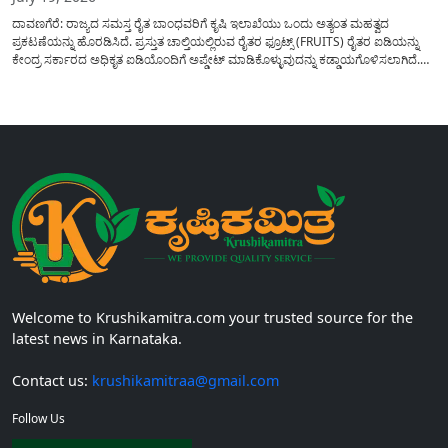
ದಾವಣಗೆರೆ: ರಾಜ್ಯದ ಸಮಸ್ತ ರೈತ ಬಾಂಧವರಿಗೆ ಕೃಷಿ ಇಲಾಖೆಯು ಒಂದು ಅತ್ಯಂತ ಮಹತ್ವದ
ಪ್ರಕಟಣೆಯನ್ನು ಹೊರಡಿಸಿದೆ. ಪ್ರಸ್ತುತ ಚಾಲ್ತಿಯಲ್ಲಿರುವ ರೈತರ ಫ್ರೂಟ್ಸ್ (FRUITS) ರೈತರ ಐಡಿಯನ್ನು
ಕೇಂದ್ರ ಸರ್ಕಾರದ ಅಧಿಕೃತ ಐಡಿಯೊಂದಿಗೆ ಅಪ್ಡೇಟ್ ಮಾಡಿಕೊಳ್ಳುವುದನ್ನು ಕಡ್ಡಾಯಗೊಳಿಸಲಾಗಿದೆ.
ಸರ್ಕಾರದ ವಿವಿಧ ಯೋಜನೆಗಳ ಪ್ರಯೋಜನಗಳನ್ನು ಯಾವುದೇ ಅಡಚಣೆಯಿಲ್ಲದೆ ನೇರವಾಗಿ
ಪಡೆದುಕೊಳ್ಳಲು ಈ ಪ್ರಕ್ರಿಯೆಯು ಅತ್ಯಂತ ಅಗತ್ಯವಾಗಿದ್ದು, ಅರ್ಹ ರೈತರು...
Welcome to Krushikamitra.com your trusted source for the
latest news in Karnataka.
Contact us:
krushikamitraa@gmail.com
Follow Us