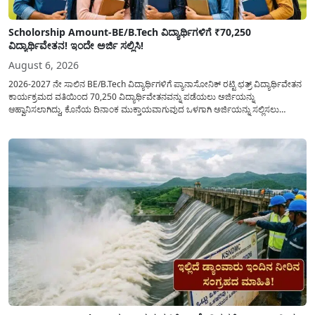
Scholorship Amount-BE/B.Tech ವಿದ್ಯಾರ್ಥಿಗಳಿಗೆ ₹70,250
ವಿದ್ಯಾರ್ಥಿವೇತನ! ಇಂದೇ ಅರ್ಜಿ ಸಲ್ಲಿಸಿ!
August 6, 2026
2026-2027 ನೇ ಸಾಲಿನ BE/B.Tech ವಿದ್ಯಾರ್ಥಿಗಳಿಗೆ ಪ್ಯಾನಾಸೋನಿಕ್ ರಟ್ಟಿ ಛತ್ರ್ ವಿದ್ಯಾರ್ಥಿವೇತನ
ಕಾರ್ಯಕ್ರಮದ ವತಿಯಿಂದ 70,250 ವಿದ್ಯಾರ್ಥಿವೇತನವನ್ನು ಪಡೆಯಲು ಅರ್ಜಿಯನ್ನು
ಆಹ್ವಾನಿಸಲಾಗಿದ್ದು, ಕೊನೆಯ ದಿನಾಂಕ ಮುಕ್ತಾಯವಾಗುವುದ ಒಳಗಾಗಿ ಅರ್ಜಿಯನ್ನು ಸಲ್ಲಿಸಲು
ಕೋರಿದೆ. ಆರ್ಥಿಕವಾಗಿ ಹಿಂದುಳಿದ ಹಾಗೂ ಬಡ ಕುಟುಂಬ ವರ್ಗದ ವಿದ್ಯಾರ್ಥಿಗಳು ಅವರ ಮುಂದಿನ
ಶಿಕ್ಷಣವನ್ನು ಮುಂದುವರಿಸಲು ಯಾವುದೇ ಅಡಚಣೆಯಾಗದಂತೆ ನೋಡಿಕೊಳ್ಳಲು ಈ ಯೋಜನೆಯನ್ನು
ಜಾರಿಗೆ...