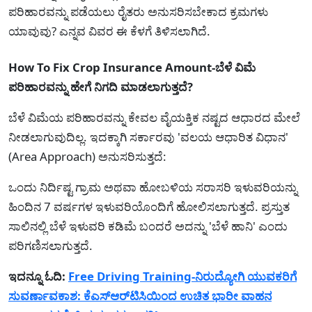
ಪರಿಹಾರವನ್ನು ಪಡೆಯಲು ರೈತರು ಅನುಸರಿಸಬೇಕಾದ ಕ್ರಮಗಳು
ಯಾವುವು? ಎನ್ನವ ವಿವರ ಈ ಕೆಳಗೆ ತಿಳಿಸಲಾಗಿದೆ.
How To Fix Crop Insurance Amount-ಬೆಳೆ ವಿಮೆ
ಪರಿಹಾರವನ್ನು ಹೇಗೆ ನಿಗದಿ ಮಾಡಲಾಗುತ್ತದೆ?
ಬೆಳೆ ವಿಮೆಯ ಪರಿಹಾರವನ್ನು ಕೇವಲ ವೈಯಕ್ತಿಕ ನಷ್ಟದ ಆಧಾರದ ಮೇಲೆ
ನೀಡಲಾಗುವುದಿಲ್ಲ. ಇದಕ್ಕಾಗಿ ಸರ್ಕಾರವು 'ವಲಯ ಆಧಾರಿತ ವಿಧಾನ'
(Area Approach) ಅನುಸರಿಸುತ್ತದೆ:
ಒಂದು ನಿರ್ದಿಷ್ಟ ಗ್ರಾಮ ಅಥವಾ ಹೋಬಳಿಯ ಸರಾಸರಿ ಇಳುವರಿಯನ್ನು
ಹಿಂದಿನ 7 ವರ್ಷಗಳ ಇಳುವರಿಯೊಂದಿಗೆ ಹೋಲಿಸಲಾಗುತ್ತದೆ. ಪ್ರಸ್ತುತ
ಸಾಲಿನಲ್ಲಿ ಬೆಳೆ ಇಳುವರಿ ಕಡಿಮೆ ಬಂದರೆ ಅದನ್ನು 'ಬೆಳೆ ಹಾನಿ' ಎಂದು
ಪರಿಗಣಿಸಲಾಗುತ್ತದೆ.
ಇದನ್ನೂ ಓದಿ:
Free Driving Training-ನಿರುದ್ಯೋಗಿ ಯುವಕರಿಗೆ
ಸುವರ್ಣಾವಕಾಶ: ಕೆಎಸ್‌ಆರ್‌ಟಿಸಿಯಿಂದ ಉಚಿತ ಭಾರೀ ವಾಹನ