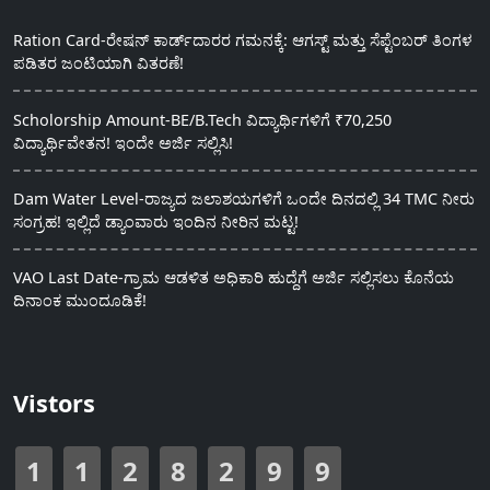
Ration Card-ರೇಷನ್ ಕಾರ್ಡ್‍ದಾರರ ಗಮನಕ್ಕೆ: ಆಗಸ್ಟ್ ಮತ್ತು ಸೆಪ್ಟೆಂಬರ್ ತಿಂಗಳ
ಪಡಿತರ ಜಂಟಿಯಾಗಿ ವಿತರಣೆ!
Scholorship Amount-BE/B.Tech ವಿದ್ಯಾರ್ಥಿಗಳಿಗೆ ₹70,250
ವಿದ್ಯಾರ್ಥಿವೇತನ! ಇಂದೇ ಅರ್ಜಿ ಸಲ್ಲಿಸಿ!
Dam Water Level-ರಾಜ್ಯದ ಜಲಾಶಯಗಳಿಗೆ ಒಂದೇ ದಿನದಲ್ಲಿ 34 TMC ನೀರು
ಸಂಗ್ರಹ! ಇಲ್ಲಿದೆ ಡ್ಯಾಂವಾರು ಇಂದಿನ ನೀರಿನ ಮಟ್ಟ!
VAO Last Date-ಗ್ರಾಮ ಆಡಳಿತ ಅಧಿಕಾರಿ ಹುದ್ದೆಗೆ ಅರ್ಜಿ ಸಲ್ಲಿಸಲು ಕೊನೆಯ
ದಿನಾಂಕ ಮುಂದೂಡಿಕೆ!
Vistors
1
1
2
8
2
9
9