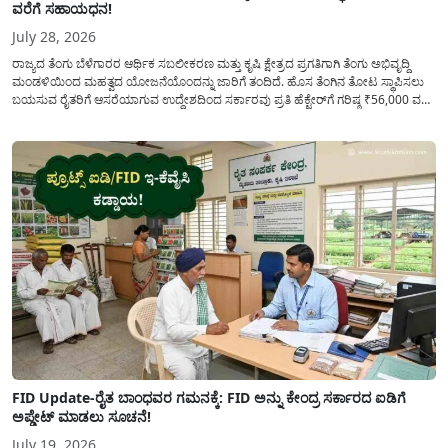
ವರೆಗೆ ಸಹಾಯಧನ!
July 28, 2026
ರಾಜ್ಯದ ತೆಂಗು ಬೆಳೆಗಾರರ ಆರ್ಥಿಕ ಸಬಲೀಕರಣ ಮತ್ತು ಕೃಷಿ ಕ್ಷೇತ್ರದ ಪ್ರಗತಿಗಾಗಿ ತೆಂಗು ಅಭಿವೃದ್ದಿ
ಮಂಡಳಿಯಿಂದ ಮಹತ್ವದ ಯೋಜನೆಯೊಂದನ್ನು ಜಾರಿಗೆ ತಂದಿದೆ. ಹೊಸ ತೆಂಗಿನ ತೋಟ ಸ್ಥಾಪಿಸಲು
ಬಯಸುವ ರೈತರಿಗೆ ಆಸರೆಯಾಗುವ ಉದ್ದೇಶದಿಂದ ಸರ್ಕಾರವು ಪ್ರತಿ ಹೆಕ್ಟೇರ್‌ಗೆ ಗರಿಷ್ಠ ₹56,000 ವರೆಗೆ
ಧನಸಹಾಯ ಪಡೆಯಲು ಅರ್ಜಿಯನ್ನು ಆಹ್ವಾನಿಸಿದೆ. ತೆಂಗು ಅಭಿವೃದ್ದಿ ಮಂಡಳಿಯ ಯೋಜನೆ
ಅಡಿಯಲ್ಲಿ ನೀಡಲಾಗುವ...
FID Update-ರೈತ ಬಾಂಧವರ ಗಮನಕ್ಕೆ: FID ಅನ್ನು ಕೇಂದ್ರ ಸರ್ಕಾರದ ಐಡಿಗೆ
ಅಪ್ಡೇಟ್ ಮಾಡಲು ಸೂಚನೆ!
July 19, 2026