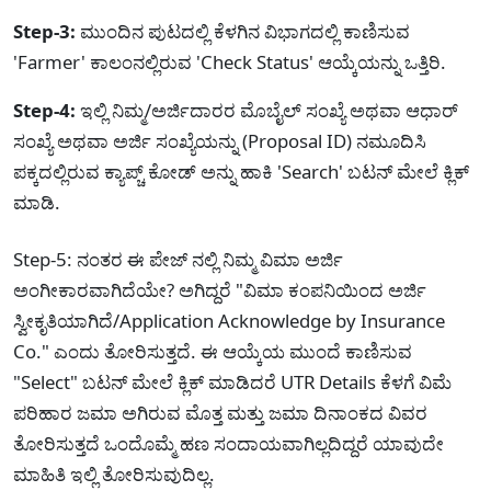
Step-3:
ಮುಂದಿನ ಪುಟದಲ್ಲಿ ಕೆಳಗಿನ ವಿಭಾಗದಲ್ಲಿ ಕಾಣಿಸುವ
'Farmer' ಕಾಲಂನಲ್ಲಿರುವ 'Check Status' ಆಯ್ಕೆಯನ್ನು ಒತ್ತಿರಿ.
Step-4:
ಇಲ್ಲಿ ನಿಮ್ಮ/ಅರ್ಜಿದಾರರ ಮೊಬೈಲ್ ಸಂಖ್ಯೆ ಅಥವಾ ಆಧಾರ್
ಸಂಖ್ಯೆ ಅಥವಾ ಅರ್ಜಿ ಸಂಖ್ಯೆಯನ್ನು (Proposal ID) ನಮೂದಿಸಿ
ಪಕ್ಕದಲ್ಲಿರುವ ಕ್ಯಾಪ್ಚ್ ಕೋಡ್ ಅನ್ನು ಹಾಕಿ 'Search' ಬಟನ್ ಮೇಲೆ ಕ್ಲಿಕ್
ಮಾಡಿ.
Step-5: ನಂತರ ಈ ಪೇಜ್ ನಲ್ಲಿ ನಿಮ್ಮ ವಿಮಾ ಅರ್ಜಿ
ಅಂಗೀಕಾರವಾಗಿದೆಯೇ? ಅಗಿದ್ದರೆ "ವಿಮಾ ಕಂಪನಿಯಿಂದ ಅರ್ಜಿ
ಸ್ವೀಕೃತಿಯಾಗಿದೆ/Application Acknowledge by Insurance
Co." ಎಂದು ತೋರಿಸುತ್ತದೆ. ಈ ಆಯ್ಕೆಯ ಮುಂದೆ ಕಾಣಿಸುವ
"Select" ಬಟನ್ ಮೇಲೆ ಕ್ಲಿಕ್ ಮಾಡಿದರೆ UTR Details ಕೆಳಗೆ ವಿಮೆ
ಪರಿಹಾರ ಜಮಾ ಅಗಿರುವ ಮೊತ್ತ ಮತ್ತು ಜಮಾ ದಿನಾಂಕದ ವಿವರ
ತೋರಿಸುತ್ತದೆ ಒಂದೊಮ್ಮೆ ಹಣ ಸಂದಾಯವಾಗಿಲ್ಲದಿದ್ದರೆ ಯಾವುದೇ
ಮಾಹಿತಿ ಇಲ್ಲಿ ತೋರಿಸುವುದಿಲ್ಲ.