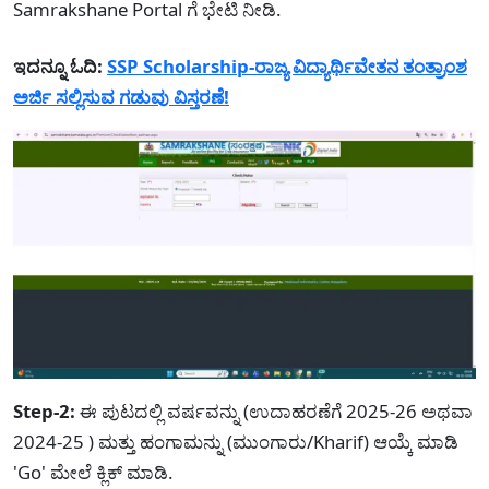
Samrakshane Portal ಗೆ ಭೇಟಿ ನೀಡಿ.
ಇದನ್ನೂ ಓದಿ:
SSP Scholarship-ರಾಜ್ಯ ವಿದ್ಯಾರ್ಥಿವೇತನ ತಂತ್ರಾಂಶ
ಅರ್ಜಿ ಸಲ್ಲಿಸುವ ಗಡುವು ವಿಸ್ತರಣೆ!
Step-2:
ಈ ಪುಟದಲ್ಲಿ ವರ್ಷವನ್ನು (ಉದಾಹರಣೆಗೆ 2025-26 ಅಥವಾ
2024-25 ) ಮತ್ತು ಹಂಗಾಮನ್ನು (ಮುಂಗಾರು/Kharif) ಆಯ್ಕೆ ಮಾಡಿ
'Go' ಮೇಲೆ ಕ್ಲಿಕ್ ಮಾಡಿ.