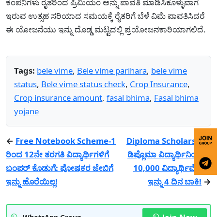
ಕಂಪನಿಗಳು ರೈತರಿಂದ ಪ್ರಿಮಿಯಂ ಅನ್ನು ಪಾವತಿ ಮಾಡಿಸಿಕೊಳ್ಳುವಾಗ
ಇರುವ ಉತ್ಸಹ ಸರಿಯಾದ ಸಮಯಕ್ಕೆ ರೈತರಿಗೆ ಬೆಳೆ ವಿಮೆ ಪಾವತಿಸಿದರೆ
ಈ ಯೋಜನೆಯು ಇನ್ನು ದೊಡ್ಡ ಮಟ್ಟದಲ್ಲಿ ಪ್ರಯೋಜನಕಾರಿಯಾಗಲಿದೆ.
Tags:
bele vime
,
Bele vime parihara
,
bele vime
status
,
Bele vime status check
,
Crop Insurance
,
Crop insurance amount
,
fasal bhima
,
Fasal bhima
yojane
←
Free Notebook Scheme-1
Diploma Scholarship-
ರಿಂದ 12ನೇ ತರಗತಿ ವಿದ್ಯಾರ್ಥಿಗಳಿಗೆ
ಡಿಪ್ಲೊಮಾ ವಿದ್ಯಾರ್ಥಿನಿಯರಿಗೆ
ಬಂಪರ್ ಕೊಡುಗೆ: ಪೋಷಕರ ಜೇಬಿಗೆ
10,000 ವಿದ್ಯಾರ್ಥಿವೇತನ!
ಇನ್ನು ಹೊರೆಯಿಲ್ಲ!
ಇನ್ನು 4 ದಿನ ಬಾಕಿ!
→