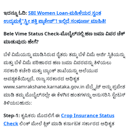
ಇದನ್ನೂ ಓದಿ:
SBI Women Loan-ಮಹಿಳೆಯರ ಸ್ವಂತ
ಉದ್ಯಮಕ್ಕೆ"ಸ್ತ್ರೀ ಶಕ್ತಿ ಪ್ಯಾಕೇಜ್"! ಇಲ್ಲಿದೆ ಸಂಪೂರ್ಣ ಮಾಹಿತಿ!
Bele Vime Status Check-ಮೊಬೈಲ್‌ನಲ್ಲಿ ಹಣ ಜಮಾ ವಿವರ ಚೆಕ್
ಮಾಡುವುದು ಹೇಗೆ?
ಬೆಳೆ ವಿಮೆಯನ್ನು ಮಾಡಿಸಿರುವ ರೈತರು ತಮ್ಮ ಬೆಳೆ ವಿಮೆ ಅರ್ಜಿ ಸ್ಥಿತಿಯನ್ನು
ಮತ್ತು ಬೆಳೆ ವಿಮೆ ಪರಿಹಾರದ ಹಣ ಜಮಾ ವಿವರವನ್ನು ತಿಳಿಯಲು
ಸರಕಾರಿ ಕಚೇರಿ ಮತ್ತು ಬ್ಯಾಂಕ್‌ ಶಾಖೆಯನ್ನು ಅಲೆಯುವ
ಅವಶ್ಯಕತೆಯಿಲ್ಲದೆ, ರಾಜ್ಯ ಸರಕಾರದ ಅಧಿಕೃತ
www.samrakshane.karnataka.gov.in ವೆಬ್ಸೈಟ್ ಅನ್ನು ಪ್ರವೇಶ
ಮಾಡಿ ತಮ್ಮ ಮೊಬೈಲ್‌ನಲ್ಲೇ ಈ ಕೆಳಗಿನ ಹಂತಗಳನ್ನು ಅನುಸರಿಸಿ ಸ್ಟೇಟಸ್
ತಿಳಿಯಬಹುದು:
Step-1:
ಕೃಷಿಕರು ಮೊದಲಿಗೆ ಈ
Crop Insurance Status
Check
ಲಿಂಕ್ ಮೇಲೆ ಕ್ಲಿಕ್ ಮಾಡಿ ಕರ್ನಾಟಕ ಸರ್ಕಾರದ ಅಧಿಕೃತ