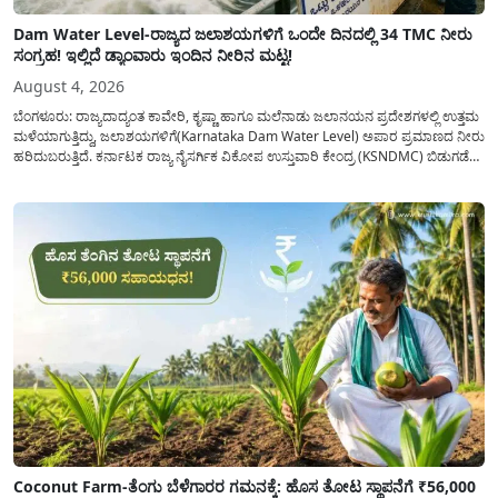
Dam Water Level-ರಾಜ್ಯದ ಜಲಾಶಯಗಳಿಗೆ ಒಂದೇ ದಿನದಲ್ಲಿ 34 TMC ನೀರು
ಸಂಗ್ರಹ! ಇಲ್ಲಿದೆ ಡ್ಯಾಂವಾರು ಇಂದಿನ ನೀರಿನ ಮಟ್ಟ!
August 4, 2026
ಬೆಂಗಳೂರು: ರಾಜ್ಯದಾದ್ಯಂತ ಕಾವೇರಿ, ಕೃಷ್ಣಾ ಹಾಗೂ ಮಲೆನಾಡು ಜಲಾನಯನ ಪ್ರದೇಶಗಳಲ್ಲಿ ಉತ್ತಮ
ಮಳೆಯಾಗುತ್ತಿದ್ದು, ಜಲಾಶಯಗಳಿಗೆ(Karnataka Dam Water Level) ಅಪಾರ ಪ್ರಮಾಣದ ನೀರು
ಹರಿದುಬರುತ್ತಿದೆ. ಕರ್ನಾಟಕ ರಾಜ್ಯ ನೈಸರ್ಗಿಕ ವಿಕೋಪ ಉಸ್ತುವಾರಿ ಕೇಂದ್ರ (KSNDMC) ಬಿಡುಗಡೆ
ಮಾಡಿರುವ ಆಗಸ್ಟ್ 04, 2026ರ ವರದಿಯಂತೆ, ರಾಜ್ಯದ ಪ್ರಮುಖ 14 ಜಲಾಶಯಗಳಿಗೆ ಒಂದೇ
ದಿನದಲ್ಲಿ ಬರೋಬ್ಬರಿ 34.8 TMC...
Coconut Farm-ತೆಂಗು ಬೆಳೆಗಾರರ ಗಮನಕ್ಕೆ: ಹೊಸ ತೋಟ ಸ್ಥಾಪನೆಗೆ ₹56,000