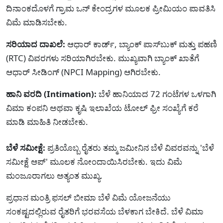
ದಿನಾಂಕದೊಳಗೆ ಗ್ರಾಮ ಒನ್ ಕೇಂದ್ರಗಳ ಮೂಲಕ ಪ್ರೀಮಿಯಂ ಪಾವತಿಸಿ
ವಿಮೆ ಮಾಡಿಸಬೇಕು.
ಸರಿಯಾದ ದಾಖಲೆ:
ಆಧಾರ್ ಕಾರ್ಡ್, ಬ್ಯಾಂಕ್ ಪಾಸ್‌ಬುಕ್ ಮತ್ತು ಪಹಣಿ
(RTC) ವಿವರಗಳು ಸರಿಯಾಗಿರಬೇಕು. ಮುಖ್ಯವಾಗಿ ಬ್ಯಾಂಕ್ ಖಾತೆಗೆ
ಆಧಾರ್ ಸೀಡಿಂಗ್ (NPCI Mapping) ಆಗಿರಬೇಕು.
ಹಾನಿ ವರದಿ (Intimation):
ಬೆಳೆ ಹಾನಿಯಾದ 72 ಗಂಟೆಗಳ ಒಳಗಾಗಿ
ವಿಮಾ ಕಂಪನಿ ಅಥವಾ ಕೃಷಿ ಇಲಾಖೆಯ ಟೋಲ್ ಫ್ರೀ ಸಂಖ್ಯೆಗೆ ಕರೆ
ಮಾಡಿ ಮಾಹಿತಿ ನೀಡಬೇಕು.
ಬೆಳೆ ಸಮೀಕ್ಷೆ:
ಪ್ರತಿಯೊಬ್ಬ ರೈತರು ತಮ್ಮ ಜಮೀನಿನ ಬೆಳೆ ವಿವರವನ್ನು 'ಬೆಳೆ
ಸಮೀಕ್ಷೆ ಆಪ್' ಮೂಲಕ ನೋಂದಾಯಿಸಿರಬೇಕು. ಇದು ವಿಮೆ
ಮಂಜೂರಾಗಲು ಅತ್ಯಂತ ಮುಖ್ಯ.
ಪ್ರಧಾನ ಮಂತ್ರಿ ಫಸಲ್ ಬೀಮಾ ಬೆಳೆ ವಿಮೆ ಯೋಜನೆಯು
ಸಂಕಷ್ಟದಲ್ಲಿರುವ ರೈತರಿಗೆ ಭರವಸೆಯ ಬೆಳಕಾಗ ಬೇಕಿದೆ. ಬೆಳೆ ವಿಮಾ