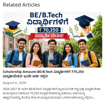
Related Articles
Scholorship Amount-BE/B.Tech ವಿದ್ಯಾರ್ಥಿಗಳಿಗೆ ₹70,250
ವಿದ್ಯಾರ್ಥಿವೇತನ! ಇಂದೇ ಅರ್ಜಿ ಸಲ್ಲಿಸಿ!
August 6, 2026
2026-2027 ನೇ ಸಾಲಿನ BE/B.Tech ವಿದ್ಯಾರ್ಥಿಗಳಿಗೆ ಪ್ಯಾನಾಸೋನಿಕ್ ರಟ್ಟಿ ಛತ್ರ್ ವಿದ್ಯಾರ್ಥಿವೇತನ
ಕಾರ್ಯಕ್ರಮದ ವತಿಯಿಂದ 70,250 ವಿದ್ಯಾರ್ಥಿವೇತನವನ್ನು ಪಡೆಯಲು ಅರ್ಜಿಯನ್ನು
ಆಹ್ವಾನಿಸಲಾಗಿದ್ದು, ಕೊನೆಯ ದಿನಾಂಕ ಮುಕ್ತಾಯವಾಗುವುದ ಒಳಗಾಗಿ ಅರ್ಜಿಯನ್ನು ಸಲ್ಲಿಸಲು
ಕೋರಿದೆ. ಆರ್ಥಿಕವಾಗಿ ಹಿಂದುಳಿದ ಹಾಗೂ ಬಡ ಕುಟುಂಬ ವರ್ಗದ ವಿದ್ಯಾರ್ಥಿಗಳು ಅವರ ಮುಂದಿನ