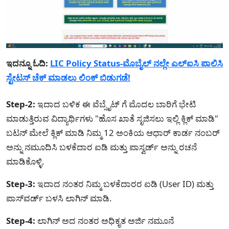
ಇದನ್ನೂ ಓದಿ:
LIC Policy Status-ಮೊಬೈಲ್ ನಲ್ಲೇ ಎಲ್ಐಸಿ ಪಾಲಿಸಿ
ಸ್ಟೇಟಸ್ ಚೆಕ್ ಮಾಡಲು ಲಿಂಕ್ ಬಿಡುಗಡೆ!
Step-2:
ಇದಾದ ಬಳಿಕ ಈ ವೆಬ್ಸೈಟ್ ಗೆ ಮೊದಲ ಬಾರಿಗೆ ಭೇಟಿ
ಮಾಡುತ್ತಿರುವ ವಿದ್ಯಾರ್ಥಿಗಳು "ಹೊಸ ಖಾತೆ ಸೃಜಿಸಲು ಇಲ್ಲಿ ಕ್ಲಿಕ್ ಮಾಡಿ"
ಬಟನ್ ಮೇಲೆ ಕ್ಲಿಕ್ ಮಾಡಿ ನಿಮ್ಮ 12 ಅಂಕಿಯ ಆಧಾರ್ ಕಾರ್ಡ ನಂಬರ್
ಅನ್ನು ನಮೂದಿಸಿ ಬಳಕೆದಾರ ಐಡಿ ಮತ್ತು ಪಾಸ್ವರ್ಡ್ ಅನ್ನು ರಚನೆ
ಮಾಡಿಕೊಳ್ಳಿ.
Step-3:
ಇದಾದ ನಂತರ ನಿಮ್ಮ ಬಳಕೆದಾರರ ಐಡಿ (User ID) ಮತ್ತು
ಪಾಸ್‌ವರ್ಡ್ ಬಳಸಿ ಲಾಗಿನ್ ಮಾಡಿ.
Step-4:
ಲಾಗಿನ್ ಅದ ನಂತರ ಅಧಿಕೃತ ಅರ್ಜಿ ನಮೂನೆ