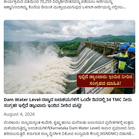
ಕಾರ್ಯಕ್ರಮದ ವತಿಯಿಂದ 70,250 ವಿದ್ಯಾರ್ಥಿವೇತನವನ್ನು ಪಡೆಯಲು ಅರ್ಜಿಯನ್ನು
ಆಹ್ವಾನಿಸಲಾಗಿದ್ದು, ಕೊನೆಯ ದಿನಾಂಕ ಮುಕ್ತಾಯವಾಗುವುದ ಒಳಗಾಗಿ ಅರ್ಜಿಯನ್ನು ಸಲ್ಲಿಸಲು
ಕೋರಿದೆ. ಆರ್ಥಿಕವಾಗಿ ಹಿಂದುಳಿದ ಹಾಗೂ ಬಡ ಕುಟುಂಬ ವರ್ಗದ ವಿದ್ಯಾರ್ಥಿಗಳು ಅವರ ಮುಂದಿನ
ಶಿಕ್ಷಣವನ್ನು ಮುಂದುವರಿಸಲು ಯಾವುದೇ ಅಡಚಣೆಯಾಗದಂತೆ ನೋಡಿಕೊಳ್ಳಲು ಈ ಯೋಜನೆಯನ್ನು
ಜಾರಿಗೆ...
Dam Water Level-ರಾಜ್ಯದ ಜಲಾಶಯಗಳಿಗೆ ಒಂದೇ ದಿನದಲ್ಲಿ 34 TMC ನೀರು
ಸಂಗ್ರಹ! ಇಲ್ಲಿದೆ ಡ್ಯಾಂವಾರು ಇಂದಿನ ನೀರಿನ ಮಟ್ಟ!
August 4, 2026
ಬೆಂಗಳೂರು: ರಾಜ್ಯದಾದ್ಯಂತ ಕಾವೇರಿ, ಕೃಷ್ಣಾ ಹಾಗೂ ಮಲೆನಾಡು ಜಲಾನಯನ ಪ್ರದೇಶಗಳಲ್ಲಿ ಉತ್ತಮ
ಮಳೆಯಾಗುತ್ತಿದ್ದು, ಜಲಾಶಯಗಳಿಗೆ(Karnataka Dam Water Level) ಅಪಾರ ಪ್ರಮಾಣದ ನೀರು
ಹರಿದುಬರುತ್ತಿದೆ. ಕರ್ನಾಟಕ ರಾಜ್ಯ ನೈಸರ್ಗಿಕ ವಿಕೋಪ ಉಸ್ತುವಾರಿ ಕೇಂದ್ರ (KSNDMC) ಬಿಡುಗಡೆ