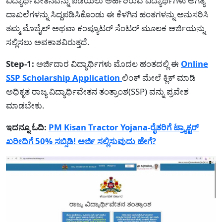
ವಿದ್ಯಾರ್ಥಿವೇತನವನ್ನು ಪಡೆಯಲು ಅರ್ಹರಿರುವ ವಿದ್ಯಾರ್ಥಿಗಳು ಅಗತ್ಯ
ದಾಖಲೆಗಳನ್ನು ಸಿದ್ದಪಡಿಸಿಕೊಂಡು ಈ ಕೆಳಗಿನ ಹಂತಗಳನ್ನು ಅನುಸರಿಸಿ
ತಮ್ಮ ಮೊಬೈಲ್ ಅಥವಾ ಕಂಪ್ಯೂಟರ್ ಸೆಂಟರ್ ಮೂಲಕ ಅರ್ಜಿಯನ್ನು
ಸಲ್ಲಿಸಲು ಅವಕಾಶವಿರುತ್ತದೆ.
Step-1:
ಅರ್ಜಿದಾರ ವಿದ್ಯಾರ್ಥಿಗಳು ಮೊದಲ ಹಂತದಲ್ಲಿ ಈ
Online
SSP Scholarship Application
ಲಿಂಕ್ ಮೇಲೆ ಕ್ಲಿಕ್ ಮಾಡಿ
ಅಧಿಕೃತ ರಾಜ್ಯ ವಿದ್ಯಾರ್ಥಿವೇತನ ತಂತ್ರಾಂಶ(SSP) ವನ್ನು ಪ್ರವೇಶ
ಮಾಡಬೇಕು.
ಇದನ್ನೂ ಓದಿ:
PM Kisan Tractor Yojana-ರೈತರಿಗೆ ಟ್ರ್ಯಾಕ್ಟರ್
ಖರೀದಿಗೆ 50% ಸಬ್ಸಿಡಿ! ಅರ್ಜಿ ಸಲ್ಲಿಸುವುದು ಹೇಗೆ?