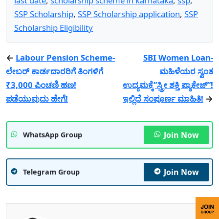
last date
,
scholarship scheme in karnataka
,
ssp
,
SSP Scholarship
,
SSP Scholarship application
,
SSP
Scholarship Eligibility
←
Labour Pension Scheme-
SBI Women Loan-
ಲೇಬರ್ ಕಾರ್ಡದಾರರಿಗೆ ತಿಂಗಳಿಗೆ
ಮಹಿಳೆಯರ ಸ್ವಂತ
₹3,000 ಪಿಂಚಣಿ ಹಣ!
ಉದ್ಯಮಕ್ಕೆ”ಸ್ತ್ರೀ ಶಕ್ತಿ ಪ್ಯಾಕೇಜ್”!
ಪಡೆಯುವುದು ಹೇಗೆ!
ಇಲ್ಲಿದೆ ಸಂಪೂರ್ಣ ಮಾಹಿತಿ!
→
Join Now
WhatsApp Group
Join Now
Telegram Group