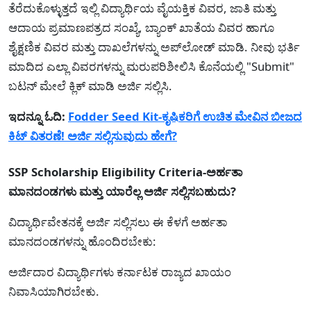
ತೆರೆದುಕೊಳ್ಳುತ್ತದೆ ಇಲ್ಲಿ ವಿದ್ಯಾರ್ಥಿಯ ವೈಯಕ್ತಿಕ ವಿವರ, ಜಾತಿ ಮತ್ತು
ಆದಾಯ ಪ್ರಮಾಣಪತ್ರದ ಸಂಖ್ಯೆ, ಬ್ಯಾಂಕ್ ಖಾತೆಯ ವಿವರ ಹಾಗೂ
ಶೈಕ್ಷಣಿಕ ವಿವರ ಮತ್ತು ದಾಖಲೆಗಳನ್ನು ಅಪ್‌ಲೋಡ್ ಮಾಡಿ. ನೀವು ಭರ್ತಿ
ಮಾದಿದ ಎಲ್ಲಾ ವಿವರಗಳನ್ನು ಮರುಪರಿಶೀಲಿಸಿ ಕೊನೆಯಲ್ಲಿ "Submit"
ಬಟನ್ ಮೇಲೆ ಕ್ಲಿಕ್ ಮಾಡಿ ಅರ್ಜಿ ಸಲ್ಲಿಸಿ.
ಇದನ್ನೂ ಓದಿ:
Fodder Seed Kit-ಕೃಷಿಕರಿಗೆ ಉಚಿತ ಮೇವಿನ ಬೀಜದ
ಕಿಟ್ ವಿತರಣೆ! ಅರ್ಜಿ ಸಲ್ಲಿಸುವುದು ಹೇಗೆ?
SSP Scholarship Eligibility Criteria-ಅರ್ಹತಾ
ಮಾನದಂಡಗಳು ಮತ್ತು ಯಾರೆಲ್ಲ ಅರ್ಜಿ ಸಲ್ಲಿಸಬಹುದು?
ವಿದ್ಯಾರ್ಥಿವೇತನಕ್ಕೆ ಅರ್ಜಿ ಸಲ್ಲಿಸಲು ಈ ಕೆಳಗೆ ಅರ್ಹತಾ
ಮಾನದಂಡಗಳನ್ನು ಹೊಂದಿರಬೇಕು:
ಅರ್ಜಿದಾರ ವಿದ್ಯಾರ್ಥಿಗಳು ಕರ್ನಾಟಕ ರಾಜ್ಯದ ಖಾಯಂ
ನಿವಾಸಿಯಾಗಿರಬೇಕು.