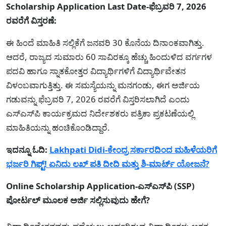
Scholarship Application Last Date-ಫೆಬ್ರವರಿ 7, 2026
ರವರೆಗೆ ವಿಸ್ತರಣೆ:
ಈ ಹಿಂದೆ ಮಾಹಿತಿ ಸಲ್ಲಿಕೆಗೆ ಜನವರಿ 30 ಕೊನೆಯ ದಿನಾಂಕವಾಗಿತ್ತು.
ಆದರೆ, ರಾಜ್ಯದ ಸುಮಾರು 60 ಸಾವಿರಕ್ಕೂ ಹೆಚ್ಚು ಹಿಂದುಳಿದ ವರ್ಗಗಳ
ಪದವಿ ಹಾಗೂ ಸ್ನಾತಕೋತ್ತರ ವಿದ್ಯಾರ್ಥಿಗಳಿಗೆ ವಿದ್ಯಾರ್ಥಿವೇತನ
ವಿಳಂಬವಾಗುತ್ತಿತ್ತು. ಈ ಸಮಸ್ಯೆಯನ್ನು ಮನಗಂಡು, ಈಗ ಅರ್ಜಿಯ
ಗಡುವನ್ನು ಫೆಬ್ರವರಿ 7, 2026 ರವರೆಗೆ ವಿಸ್ತರಿಸಲಾಗಿದೆ ಎಂದು
ಎಸ್‌ಎಸ್‌ಪಿ ಕಾರ್ಯಕ್ರಮದ ನಿರ್ದೇಶಕರು ಪತ್ರಿಕಾ ಪ್ರಕಟಣೆಯಲ್ಲಿ
ಮಾಹಿತಿಯನ್ನು ಹಂಚಿಕೊಂಡಿದ್ದಾರೆ.
ಇದನ್ನೂ ಓದಿ:
Lakhpati Didi-ಕೇಂದ್ರ ಸರ್ಕಾರದಿಂದ ಮಹಿಳೆಯರಿಗೆ
ಭರ್ಜರಿ ಗಿಫ್ಟ್! ಏನಿದು ಲಖ್ ಪತಿ ದೀದಿ ಮತ್ತು ಶಿ-ಮಾರ್ಟ್ ಯೋಜನೆ?
Online Scholarship Application-ಎಸ್‌ಎಸ್‌ಪಿ (SSP)
ಪೋರ್ಟಲ್ ಮೂಲಕ ಅರ್ಜಿ ಸಲ್ಲಿಸುವುದು ಹೇಗೆ?