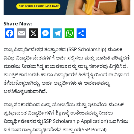
Share Now:
Facebook
Email
X
Messenger
Telegram
WhatsApp
Share
ರಾಜ್ಯ ವಿದ್ಯಾರ್ಥಿವೇತನ ತಂತ್ರಾಂಶದ (SSP Scholarship) ಮೂಲಕ
ವಿವಿಧ ವಿದ್ಯಾರ್ಥಿವೇತನಗಳಿಗೆ ಅರ್ಜಿ ಸಲ್ಲಿಸಲು ಮತ್ತು ಮಾಹಿತಿ ಪರಿಷ್ಕರಣೆ
ಮಾಡಲು ನೀಡಲಾಗಿದ್ದ ಕಾಲಾವಕಾಶವನ್ನು ರಾಜ್ಯ ಸರ್ಕಾರವು ವಿಸ್ತರಿಸಿದೆ.
ತಾಂತ್ರಿಕ ಕಾರಣಗಳು ಹಾಗೂ ವಿದ್ಯಾರ್ಥಿಗಳ ಹಿತದೃಷ್ಟಿಯಿಂದ ಈ ನಿರ್ಧಾರ
ತೆಗೆದುಕೊಳ್ಳಲಾಗಿದ್ದು, ಅರ್ಹ ಅಭ್ಯರ್ಥಿಗಳು ಈ ಅವಕಾಶವನ್ನು
ಬಳಸಿಕೊಳ್ಳಬಹುದಾಗಿದೆ.
ರಾಜ್ಯ ಸರಕಾರದಿಂದ ಎಲ್ಲಾ ಯೋಜನೆಯ ಮತ್ತು ಇಲಾಖೆಯ ಮೂಲಕ
ಪ್ರತಿಭಾವಂತ ವಿದ್ಯಾರ್ಥಿಗಳಿಗೆ ಶಿಕ್ಷಣಕ್ಕೆ ಉತೇಜನವನ್ನು ನೀಡಲು
ವಿದ್ಯಾರ್ಥಿವೇತನವನ್ನು(SSP Scholarship Application) ಒದಗಿಸಲು
ಏಕರೂಪ ರಾಜ್ಯ ವಿದ್ಯಾರ್ಥಿವೇತನ ತಂತ್ರಾಂಶ(SSP Portal)