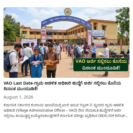
ಮಾಡಿರುವ ಆಗಸ್ಟ್ 04, 2026ರ ವರದಿಯಂತೆ, ರಾಜ್ಯದ ಪ್ರಮುಖ 14 ಜಲಾಶಯಗಳಿಗೆ ಒಂದೇ
ದಿನದಲ್ಲಿ ಬರೋಬ್ಬರಿ 34.8 TMC...
VAO Last Date-ಗ್ರಾಮ ಆಡಳಿತ ಅಧಿಕಾರಿ ಹುದ್ದೆಗೆ ಅರ್ಜಿ ಸಲ್ಲಿಸಲು ಕೊನೆಯ
ದಿನಾಂಕ ಮುಂದೂಡಿಕೆ!
August 1, 2026
ಕರ್ನಾಟಕ ಸರ್ಕಾರದ ಕಂದಾಯ ಇಲಾಖೆಯಲ್ಲಿ ಖಾಲಿ ಇರುವ ‘ಗ್ರೂಪ್-ಸಿ’ ವೃಂದದ ಗ್ರಾಮ ಆಡಳಿತ
ಅಧಿಕಾರಿ (Village Administrative Officer – VAO) ನೇರ ನೇಮಕಾತಿ ಹುದ್ದೆಗಳಿಗೆ ಅರ್ಜಿ
ಸಲ್ಲಿಸಲು ಕಾಯುತ್ತಿದ್ದ ಉದ್ಯೋಗಾಕಾಂಕ್ಷಿಗಳಿಗೆ ಕರ್ನಾಟಕ ಪರೀಕ್ಷಾ ಪ್ರಾಧಿಕಾರ (KEA) ಬಿಗ್ ರಿಲೀಫ್
ನೀಡಿದೆ. ಅರ್ಜಿ ಸಲ್ಲಿಕೆಯ ಅವಧಿಯನ್ನು ವಿಸ್ತರಿಸಿ ಅಧಿಕೃತ ಪ್ರಕಟಣೆ ಹೊರಡಿಸಿದ್ದು, ಇದುವರೆಗೆ ಅರ್ಜಿ
ಸಲ್ಲಿಸಲು...