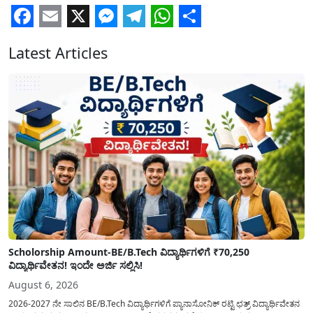
Facebook
Email
X
Messenger
Telegram
WhatsApp
Share
Latest Articles
Scholorship Amount-BE/B.Tech ವಿದ್ಯಾರ್ಥಿಗಳಿಗೆ ₹70,250
ವಿದ್ಯಾರ್ಥಿವೇತನ! ಇಂದೇ ಅರ್ಜಿ ಸಲ್ಲಿಸಿ!
August 6, 2026
2026-2027 ನೇ ಸಾಲಿನ BE/B.Tech ವಿದ್ಯಾರ್ಥಿಗಳಿಗೆ ಪ್ಯಾನಾಸೋನಿಕ್ ರಟ್ಟಿ ಛತ್ರ್ ವಿದ್ಯಾರ್ಥಿವೇತನ