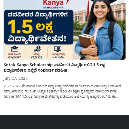
Kotak Kanya Scholarship-ಪದವೀದರ ವಿದ್ಯಾರ್ಥಿಗಳಿಗೆ 1.5 ಲಕ್ಷ
ವಿದ್ಯಾರ್ಥಿವೇತನ!ಇಲ್ಲಿದೆ ಸಂಪೂರ್ಣ ಮಾಹಿತಿ!
July 27, 2026
2026-2027 ನೇ ಸಾಲಿನ ಕೋಟಕ್ ಕನ್ಯಾ ವಿದ್ಯಾರ್ಥಿವೇತನ ಕಾರ್ಯಕ್ರಮದ ಅಡಿಯಲ್ಲಿ ಹಿಂದುಳಿದ
ವಿದ್ಯಾರ್ಥಿನಿಯರ ಮುಂದಿನ ಉನ್ನತ ಶಿಕ್ಷಣಕ್ಕಾಗಿ ಕೋಟಕ್ ಶಿಕ್ಷಣ ಪ್ರತಿಷ್ಠಾನದ ವತಿಯಿಂದ ಪದವಿ
ವಿದ್ಯಾರ್ಥಿಗಳಿಗೆ 1.5 ಲಕ್ಷ ವಿದ್ಯಾರ್ಥಿವೇತನವನ್ನು ಪಡೆಯಲು ಅರ್ಜಿಯನ್ನು ಆಹ್ವಾನಿಸಲಾಗಿದೆ. ಈ
ವಿದ್ಯಾರ್ಥಿವೇತನವು 12 ನೇ ತರಗತಿಯಲ್ಲಿ ಉತ್ತೀರ್ಣರಾಗಿರುವ ಮತ್ತು ಪ್ರತಿಷ್ಠಿತ ವೃತ್ತಿಪರ ಪದವಿ
ಕೋರ್ಸ್‌ಗಳಲ್ಲಿ ಸೇರಲು ಬಯಸುವ ಅರ್ಹ ವಿದ್ಯಾರ್ಥಿನಿಯರು...