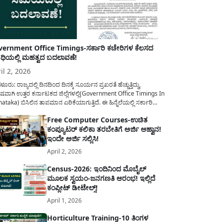
ernment Office Timings-ಸರ್ಕಾರಿ ಕಚೇರಿಗಳ ಕೆಲಸದ
ಿಯಲ್ಲಿ ಮಹತ್ವದ ಬದಲಾವಣೆ!
il 2, 2026
ಳೂರು: ರಾಜ್ಯದಲ್ಲಿ ದಿನದಿಂದ ದಿನಕ್ಕೆ ಸೂರ್ಯನ ಪ್ರಖರತೆ ಹೆಚ್ಚುತ್ತಿದ್ದು,
ಷವಾಗಿ ಉತ್ತರ ಕರ್ನಾಟಕದ ಜಿಲ್ಲೆಗಳಲ್ಲಿ(Government Office Timings In
ataka) ಬಿಸಿಲಿನ ತಾಪಮಾನ ಏರಿಕೆಯಾಗುತ್ತಿದೆ. ಈ ಹಿನ್ನೆಲೆಯಲ್ಲಿ ಸರ್ಕಾರಿ
ರರ ಹಿತದೃಷ್ಟಿಯಿಂದ ಹಾಗೂ ಸಾರ್ವಜನಿಕರ ಅನುಕೂಲಕ್ಕಾಗಿ ಕರ್ನಾಟಕ
Free Computer Courses-ಉಚಿತ
ಾರವು ಮಹತ್ವದ ನಿರ್ಧಾರವೊಂದನ್ನು ಕೈಗೊಂಡಿದೆ. ಕಿತ್ತೂರು ಕರ್ನಾಟಕ ಮತ್ತು
ಕಂಪ್ಯೂಟರ್ ಕಲಿಕಾ ತರಬೇತಿಗೆ ಅರ್ಜಿ ಆಹ್ವಾನ!
ಾಣ ಕರ್ನಾಟಕದ ಒಟ್ಟು 9 ಜಿಲ್ಲೆಗಳಲ್ಲಿ ಏಪ್ರಿಲ್...
ಇಂದೇ ಅರ್ಜಿ ಸಲ್ಲಿಸಿ!
April 2, 2026
Census-2026: ಇಂದಿನಿಂದ ಮೊಬೈಲ್
ಮೂಲಕ ಸ್ವಯಂ-ಜನಗಣತಿ ಆರಂಭ! ಇಲ್ಲಿದೆ
ಕಂಪ್ಲೀಟ್ ಡೀಟೇಲ್ಸ್!
April 1, 2026
Horticulture Training-10 ತಿಂಗಳ