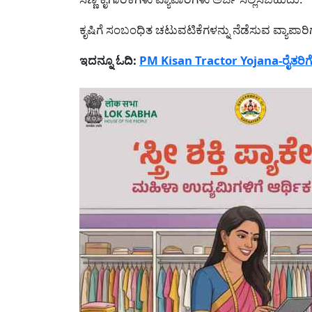
ಕೃಷಿಗೆ ಸಂಬಂಧಿತ ಚಟುವಟಿಕೆಗಳನ್ನು ನೆಡೆಸುವ ವ್ಯಾಪಾರ
ಇದನ್ನೂ ಓದಿ:
PM Kisan Tractor Yojana-ರೈತರಿಗೆ ಟ್ರ