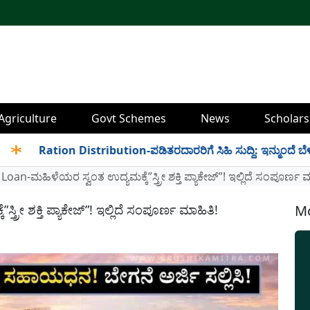
Agriculture
Govt Schemes
News
Scholars
Ration Distribution-ಪಡಿತರದಾರರಿಗೆ ಸಿಹಿ ಸುದ್ದಿ: ಇನ್ಮುಂದೆ ಬೆಳಿಗ್ಗೆ 6 
n-ಮಹಿಳೆಯರ ಸ್ವಂತ ಉದ್ಯಮಕ್ಕೆ”ಸ್ತ್ರೀ ಶಕ್ತಿ ಪ್ಯಾಕೇಜ್”! ಇಲ್ಲಿದೆ ಸಂಪೂರ್ಣ ಮ
ೀ ಶಕ್ತಿ ಪ್ಯಾಕೇಜ್”! ಇಲ್ಲಿದೆ ಸಂಪೂರ್ಣ ಮಾಹಿತಿ!
Mo