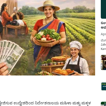
Gov
ಅವಧ
Apr
ಬೆಂಗ
ವಿಶೇ
Karn
ನೌಕ
ಸರ್ಕ
ಕಲ್ಯ
pp
ೇಜಿಸುವ ಉದ್ದೇಶದಿಂದ ನಿರ್ದೇಶನಾಲಯ ಮಹಿಳಾ ಮತ್ತು ಮಕ್ಕಳ