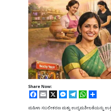
Share Now:
Facebook
Email
X
Messenger
Telegram
WhatsA
Share
ಮಹಿಳಾ ಸಬಲೀಕರಣ ಮತ್ತು ಉದ್ಯಮಶೀಲತೆಯನ್ನು ಉತ್ತ