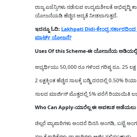
ರಾಜ್ಯ ಏಜೆನ್ಸಿಗಳು ನಡೆಸುವ ಉದ್ಯಮಶೀಲತೆ ಅಭಿವೃದ್ಧಿ
ಯೋಜನೆಯಡಿ ಹೆಚ್ಚಿನ ಆದ್ಯತೆ ನೀಡಲಾಗುತ್ತದೆ.
ಇದನ್ನೂ ಓದಿ:
Lakhpati Didi-ಕೇಂದ್ರ ಸರ್ಕಾರದಿಂದ ಮಹ
ಮಾರ್ಟ್ ಯೋಜನೆ?
Uses Of this Scheme-ಈ ಯೋಜನೆಯ ಅಡಿಯಲ್ಲ
ಅಭ್ಯರ್ಥಿಯು 50,000 ರೂ ಗಳಿಂದ ಗರಿಷ್ಠ ರೂ. 25 ಲಕ
2 ಲಕ್ಷಕ್ಕಿಂತ ಹೆಚ್ಚಿನ ಸಾಲಕ್ಕೆ ಬಡ್ಡಿ ದರದಲ್ಲಿ 0.50% ರಿಯಾ
ಸಾಲದ ಮಾರ್ಜಿನ್ ಮೊತ್ತದಲ್ಲಿ 5% ವರೆಗೆ ರಿಯಾಯಿತಿ ಲಭ್
Who Can Apply-ಯಾರೆಲ್ಲ ಈ ಅವಕಾಶ ಅಡೆಯಲು 
ಚಿಲ್ಲರೆ ವ್ಯಾಪಾರಿಗಳು ಅಂದರೆ ದಿನಸಿ ಅಂಗಡಿ, ಬಟ್ಟೆ ಅಂ
ಸಣ್ಣ ಕೈಗಾರಿಕೆಗಳು ವ್ಯಾಪಾರಿಗಳು ಅರ್ಜಿ ಸಲ್ಲಿಸಬಹುದು.