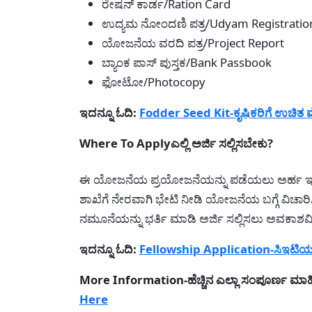
ರೇಷನ್ ಕಾರ್ಡ/Ration Card
ಉದ್ಯಮ ನೋಂದಣಿ ಪತ್ರ/Udyam Registratio
ಯೋಜನೆಯ ವರದಿ ಪತ್ರ/Project Report
ಬ್ಯಾಂಕ ಪಾಸ್ ಪುಸ್ತಕ/Bank Passbook
ಫೋಟೋ/Photocopy
ಇದನ್ನೂ ಓದಿ:
Fodder Seed Kit-ಕೃಷಿಕರಿಗೆ ಉಚಿತ ಮೇ
Where To Applyಎಲ್ಲಿ ಅರ್ಜಿ ಸಲ್ಲಿಸಬೇಕು?
ಈ ಯೋಜನೆಯ ಪ್ರಯೋಜನೆಯನ್ನು ಪಡೆಯಲು ಅರ್ಹ ಇರುವ ಅಭ
ಶಾಖೆಗೆ ನೇರವಾಗಿ ಭೇಟಿ ನೀಡಿ ಯೋಜನೆಯ ಬಗ್ಗೆ ವಿಚಾರಿ
ನಮೂನೆಯನ್ನು ಭರ್ತಿ ಮಾಡಿ ಅರ್ಜಿ ಸಲ್ಲಿಸಲು ಅವಕಾಶವಿರ
ಇದನ್ನೂ ಓದಿ:
Fellowship Application-ಸಿಇಟಿಯಲ್ಲಿ 
More Information-ಹೆಚ್ಚಿನ ಎಲ್ಲಾ ಸಂಪೂರ್ಣ ಮಾಹಿ
Here