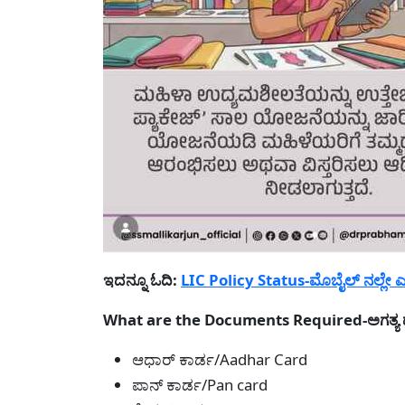
ಇದನ್ನೂ ಓದಿ:
LIC Policy Status-ಮೊಬೈಲ್ ನಲ್ಲೇ ಎಲ
What are the Documents Required-ಅಗತ್ಯ 
ಆಧಾರ್ ಕಾರ್ಡ/Aadhar Card
ಪಾನ್ ಕಾರ್ಡ/Pan card