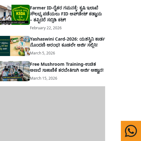
Farmer ID-ರೈತರ ಗಮನಕ್ಕೆ: ಕೃಷಿ ಇಲಾಖೆ
ಸೌಲಭ್ಯ ಪಡೆಯಲು FID ಅಪ್‌ಡೇಟ್ ಕಡ್ಡಾಯ
– ತಪ್ಪಿದರೆ ಸಬ್ಸಿಡಿ ಕಟ್!
February 22, 2026
Yashaswini Card-2026: ಯಶಸ್ವಿನಿ ಕಾರ್ಡ
ನೊಂದಣಿ ಆರಂಭ! ಕೂಡಲೇ ಅರ್ಜಿ ಸಲ್ಲಿಸಿ!
March 5, 2026
Free Mushroom Training-ಉಚಿತ
ಅಣಬೆ ಸಾಕಾಣಿಕೆ ತರಬೇತಿಗಾಗಿ ಅರ್ಜಿ ಆಹ್ವಾನ!
March 15, 2026