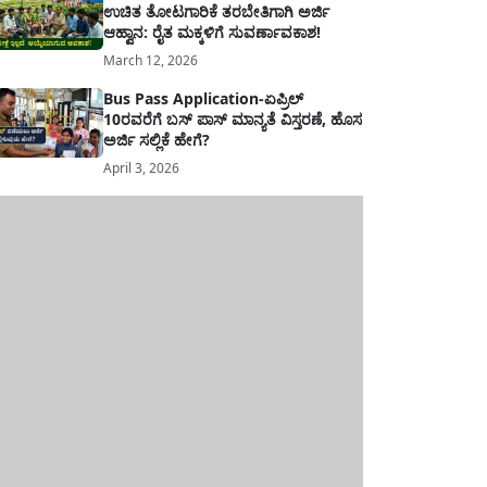
ಉಚಿತ ತೋಟಗಾರಿಕೆ ತರಬೇತಿಗಾಗಿ ಅರ್ಜಿ
ಆಹ್ವಾನ: ರೈತ ಮಕ್ಕಳಿಗೆ ಸುವರ್ಣಾವಕಾಶ!
March 12, 2026
Bus Pass Application-ಏಪ್ರಿಲ್
10ರವರೆಗೆ ಬಸ್ ಪಾಸ್ ಮಾನ್ಯತೆ ವಿಸ್ತರಣೆ, ಹೊಸ
ಅರ್ಜಿ ಸಲ್ಲಿಕೆ ಹೇಗೆ?
April 3, 2026