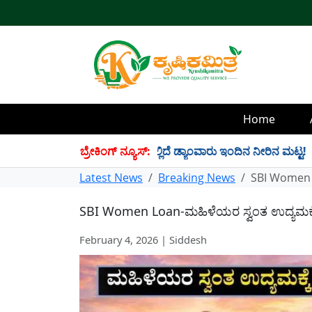
Home
4 TMC ನೀರು ಸಂಗ್ರಹ! ಇಲ್ಲಿದೆ ಡ್ಯಾಂವಾರು ಇಂದಿನ ನೀರಿನ ಮಟ್ಟ!
ಬ್ರೇಕಿಂಗ್ ನ್ಯೂಸ್:
✱
Latest News
Breaking News
SBI Women Loa
SBI Women Loan-ಮಹಿಳೆಯರ ಸ್ವಂತ ಉದ್ಯಮಕ್ಕೆ”ಸ್ತ್ರ
February 4, 2026 | Siddesh