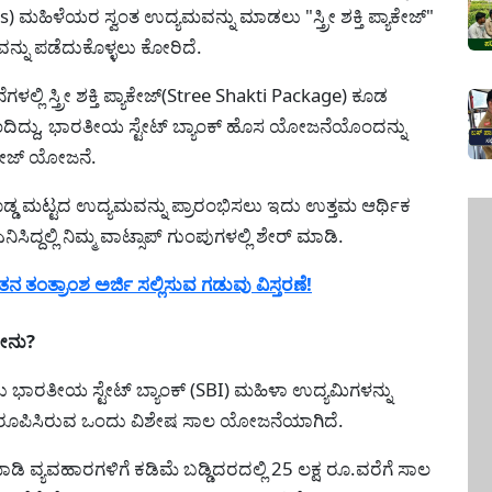
ಹಿಳೆಯರ ಸ್ವಂತ ಉದ್ಯಮವನ್ನು ಮಾಡಲು "ಸ್ತ್ರೀ ಶಕ್ತಿ ಪ್ಯಾಕೇಜ್"
ವನ್ನು ಪಡೆದುಕೊಳ್ಳಲು ಕೋರಿದೆ.
ಿ ಸ್ತ್ರೀ ಶಕ್ತಿ ಪ್ಯಾಕೇಜ್(Stree Shakti Package) ಕೂಡ
 ತಂದಿದ್ದು, ಭಾರತೀಯ ಸ್ಟೇಟ್ ಬ್ಯಾಂಕ್ ಹೊಸ ಯೋಜನೆಯೊಂದನ್ನು
ಾಕೇಜ್ ಯೋಜನೆ.
್ಡ ಮಟ್ಟದ ಉದ್ಯಮವನ್ನು ಪ್ರಾರಂಭಿಸಲು ಇದು ಉತ್ತಮ ಆರ್ಥಿಕ
ದ್ದಲ್ಲಿ ನಿಮ್ಮ ವಾಟ್ಸಾಪ್ ಗುಂಪುಗಳಲ್ಲಿ ಶೇರ್ ಮಾಡಿ.
ನ ತಂತ್ರಾಂಶ ಅರ್ಜಿ ಸಲ್ಲಿಸುವ ಗಡುವು ವಿಸ್ತರಣೆ!
ರೇನು?
ಬುದು ಭಾರತೀಯ ಸ್ಟೇಟ್ ಬ್ಯಾಂಕ್ (SBI) ಮಹಿಳಾ ಉದ್ಯಮಿಗಳನ್ನು
ಡಲು ರೂಪಿಸಿರುವ ಒಂದು ವಿಶೇಷ ಸಾಲ ಯೋಜನೆಯಾಗಿದೆ.
ಾಡಿ ವ್ಯವಹಾರಗಳಿಗೆ ಕಡಿಮೆ ಬಡ್ಡಿದರದಲ್ಲಿ 25 ಲಕ್ಷ ರೂ.ವರೆಗೆ ಸಾಲ