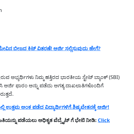
n
ವಿನ ಬೀಜದ ಕಿಟ್ ವಿತರಣೆ! ಅರ್ಜಿ ಸಲ್ಲಿಸುವುದು ಹೇಗೆ?
್ಯರ್ಥಿಗಳು ನಿಮ್ಮ ಹತ್ತಿರದ ಭಾರತೀಯ ಸ್ಟೇಟ್ ಬ್ಯಾಂಕ್ (SBI)
ಸಿ ಅರ್ಜಿ ಫಾರಂ ಅನ್ನು ಪಡೆದು ಅಗತ್ಯ ದಾಖಲಾತಿಗಳೊಂದಿಗೆ
ುತ್ತದೆ.
ಉತ್ತಮ ಅಂಕ ಪಡೆದ ವಿದ್ಯಾರ್ಥಿಗಳಿಗೆ ಶಿಷ್ಯವೇತನಕ್ಕೆ ಅರ್ಜಿ!
ತಿಯನ್ನು ಪಡೆಯಲು ಅಧಿಕೃತ ವೆಬ್ಸೈಟ್ ಗೆ ಭೇಟಿ ನೀಡಿ:
Click