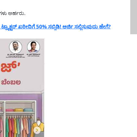
ಿಗಳು ಅರ್ಹರು.
್ಯಾಕ್ಟರ್ ಖರೀದಿಗೆ 50% ಸಬ್ಸಿಡಿ! ಅರ್ಜಿ ಸಲ್ಲಿಸುವುದು ಹೇಗೆ?