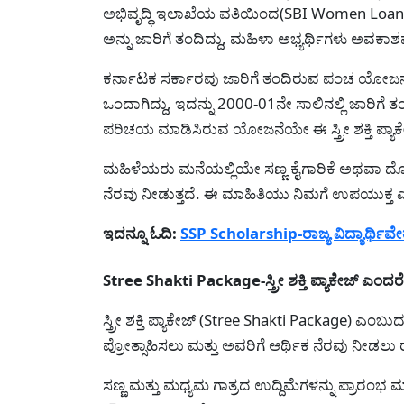
ಅಭಿವೃದ್ಧಿ ಇಲಾಖೆಯ ವತಿಯಿಂದ(SBI Women Loans) ಮ
ಅನ್ನು ಜಾರಿಗೆ ತಂದಿದ್ದು, ಮಹಿಳಾ ಅಭ್ಯರ್ಥಿಗಳು ಅವಕಾಶ
ಕರ್ನಾಟಕ ಸರ್ಕಾರವು ಜಾರಿಗೆ ತಂದಿರುವ ಪಂಚ ಯೋಜನೆಗಳಲ್ಲ
ಒಂದಾಗಿದ್ದು, ಇದನ್ನು 2000-01ನೇ ಸಾಲಿನಲ್ಲಿ ಜಾರಿಗೆ
ಪರಿಚಯ ಮಾಡಿಸಿರುವ ಯೋಜನೆಯೇ ಈ ಸ್ತ್ರೀ ಶಕ್ತಿ ಪ್ಯ
ಮಹಿಳೆಯರು ಮನೆಯಲ್ಲಿಯೇ ಸಣ್ಣ ಕೈಗಾರಿಕೆ ಅಥವಾ ದೊಡ
ನೆರವು ನೀಡುತ್ತದೆ. ಈ ಮಾಹಿತಿಯು ನಿಮಗೆ ಉಪಯುಕ್ತ ಎನಿಸಿ
ಇದನ್ನೂ ಓದಿ:
SSP Scholarship-ರಾಜ್ಯ ವಿದ್ಯಾರ್ಥಿವೇತ
Stree Shakti Package-ಸ್ತ್ರೀ ಶಕ್ತಿ ಪ್ಯಾಕೇಜ್ ಎಂದ
ಸ್ತ್ರೀ ಶಕ್ತಿ ಪ್ಯಾಕೇಜ್ (Stree Shakti Package) ಎಂ
ಪ್ರೋತ್ಸಾಹಿಸಲು ಮತ್ತು ಅವರಿಗೆ ಆರ್ಥಿಕ ನೆರವು ನೀ
ಸಣ್ಣ ಮತ್ತು ಮಧ್ಯಮ ಗಾತ್ರದ ಉದ್ದಿಮೆಗಳನ್ನು ಪ್ರಾರಂಭ ಮ