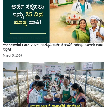
Yashaswini Card-2026: ಯಶಸ್ವಿನಿ ಕಾರ್ಡ ನೊಂದಣಿ ಆರಂಭ! ಕೂಡಲೇ ಅರ್ಜಿ
ಸಲ್ಲಿಸಿ!
March 5, 2026