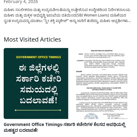
February 4, 2026
ಮಹಿಳಾ ಸಬಲೀಕರಣ ಮತ್ತು ಉದ್ಯಮಶೀಲತೆಯನ್ನು ಉತ್ತೇಜಿಸುವ ಉದ್ದೇಶದಿಂದ ನಿರ್ದೇಶನಾಲಯ
ಮಹಿಳಾ ಮತ್ತು ಮಕ್ಕಳ ಅಭಿವೃದ್ಧಿ ಇಲಾಖೆಯ ವತಿಯಿಂದ(SBI Women Loans) ಮಹಿಳೆಯರ
ಸ್ವಂತ ಉದ್ಯಮವನ್ನು ಮಾಡಲು “ಸ್ತ್ರೀ ಶಕ್ತಿ ಪ್ಯಾಕೇಜ್” ಅನ್ನು ಜಾರಿಗೆ ತಂದಿದ್ದು, ಮಹಿಳಾ ಅಭ್ಯರ್ಥಿಗಳು
ಅವಕಾಶವನ್ನು ಪಡೆದುಕೊಳ್ಳಲು ಕೋರಿದೆ. ಕರ್ನಾಟಕ ಸರ್ಕಾರವು ಜಾರಿಗೆ ತಂದಿರುವ ಪಂಚ
ಯೋಜನೆಗಳಲ್ಲಿ ಸ್ತ್ರೀ ಶಕ್ತಿ ಪ್ಯಾಕೇಜ್(Stree Shakti...
Most Visited Articles
Government Office Timings-ಸರ್ಕಾರಿ ಕಚೇರಿಗಳ ಕೆಲಸದ ಅವಧಿಯಲ್ಲಿ
ಮಹತ್ವದ ಬದಲಾವಣೆ!