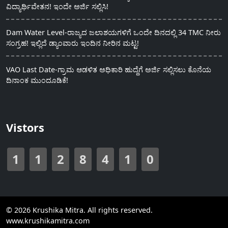
ವಿದ್ಯಾರ್ಥಿವೇತನ! ಇಂದೇ ಅರ್ಜಿ ಸಲ್ಲಿಸಿ!
Dam Water Level-ರಾಜ್ಯದ ಜಲಾಶಯಗಳಿಗೆ ಒಂದೇ ದಿನದಲ್ಲಿ 34 TMC ನೀರು
ಸಂಗ್ರಹ! ಇಲ್ಲಿದೆ ಡ್ಯಾಂವಾರು ಇಂದಿನ ನೀರಿನ ಮಟ್ಟ!
VAO Last Date-ಗ್ರಾಮ ಆಡಳಿತ ಅಧಿಕಾರಿ ಹುದ್ದೆಗೆ ಅರ್ಜಿ ಸಲ್ಲಿಸಲು ಕೊನೆಯ
ದಿನಾಂಕ ಮುಂದೂಡಿಕೆ!
Vistors
1
1
2
8
4
1
0
© 2026 Krushika Mitra. All rights reserved.
www.krushikamitra.com