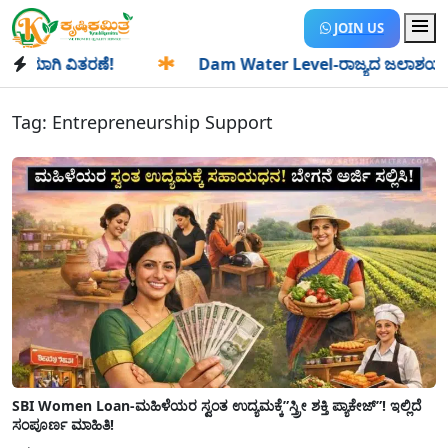
JOIN US
ಯಾಗಿ ವಿತರಣೆ!
✱
Dam Water Level-ರಾಜ್ಯದ ಜಲಾಶಯಗಳಿಗೆ ಒಂದೇ
Tag:
Entrepreneurship Support
SBI Women Loan-ಮಹಿಳೆಯರ ಸ್ವಂತ ಉದ್ಯಮಕ್ಕೆ”ಸ್ತ್ರೀ ಶಕ್ತಿ ಪ್ಯಾಕೇಜ್”! ಇಲ್ಲಿದೆ
ಸಂಪೂರ್ಣ ಮಾಹಿತಿ!