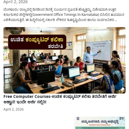
April 2, 2026
ಬೆಂಗಳೂರು: ರಾಜ್ಯದಲ್ಲಿ ದಿನದಿಂದ ದಿನಕ್ಕೆ ಸೂರ್ಯನ ಪ್ರಖರತೆ ಹೆಚ್ಚುತ್ತಿದ್ದು, ವಿಶೇಷವಾಗಿ ಉತ್ತರ
ಕರ್ನಾಟಕದ ಜಿಲ್ಲೆಗಳಲ್ಲಿ(Government Office Timings In Karnataka) ಬಿಸಿಲಿನ ತಾಪಮಾನ
ಏರಿಕೆಯಾಗುತ್ತಿದೆ. ಈ ಹಿನ್ನೆಲೆಯಲ್ಲಿ ಸರ್ಕಾರಿ ನೌಕರರ ಹಿತದೃಷ್ಟಿಯಿಂದ ಹಾಗೂ ಸಾರ್ವಜನಿಕರ
ಅನುಕೂಲಕ್ಕಾಗಿ ಕರ್ನಾಟಕ ಸರ್ಕಾರವು ಮಹತ್ವದ ನಿರ್ಧಾರವೊಂದನ್ನು ಕೈಗೊಂಡಿದೆ. ಕಿತ್ತೂರು ಕರ್ನಾಟಕ
ಮತ್ತು ಕಲ್ಯಾಣ ಕರ್ನಾಟಕದ ಒಟ್ಟು 9 ಜಿಲ್ಲೆಗಳಲ್ಲಿ ಏಪ್ರಿಲ್...
Free Computer Courses-ಉಚಿತ ಕಂಪ್ಯೂಟರ್ ಕಲಿಕಾ ತರಬೇತಿಗೆ ಅರ್ಜಿ
ಆಹ್ವಾನ! ಇಂದೇ ಅರ್ಜಿ ಸಲ್ಲಿಸಿ!
April 2, 2026