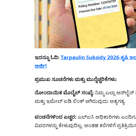
ಇದನ್ನೂ ಓದಿ:
Tarpaulin Subsidy 2026-ಕೃಷಿ ಇ
ಅರ್ಜಿ!
ಪ್ರಮುಖ ಸೂಚನೆಗಳು ಮತ್ತು ಮುನ್ನೆಚ್ಚರಿಕೆಗಳು:
ನೋಂದಾಯಿತ ಮೊಬೈಲ್ ಸಂಖ್ಯೆ:
ನಿಮ್ಮ ಎಲ್ಲಾ ಆನ್‌ಲೈನ
ಮತ್ತು ಇಮೇಲ್ ಐಡಿ ಲಿಂಕ್ ಆಗಿರುವುದು ಅತ್ಯಗತ್ಯ.
ವಂಚನೆಗಳಿಂದ ಎಚ್ಚರ:
ಎಲ್ಐಸಿ ಅಧಿಕಾರಿಗಳು ಎಂದಿಗೂ 
ವಿವರಗಳನ್ನು ಕೇಳುವುದಿಲ್ಲ. ಅಂತಹ ಕರೆಗಳಿಗೆ ಪ್ರತಿಕ್ರಿಯ