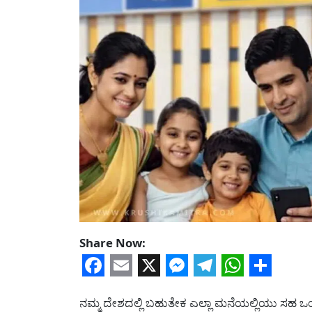
Share Now:
Facebook
Email
X
Messenger
Telegram
WhatsA
Share
ನಮ್ಮ ದೇಶದಲ್ಲಿ ಬಹುತೇಕ ಎಲ್ಲಾ ಮನೆಯಲ್ಲಿಯು ಸಹ 