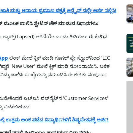
ಮತ್ತು ಆದಾಯ ಪ್ರಮಾಣ ಪತ್ರಕ್ಕೆ ಆನ್ಲೈನ್ ನಲ್ಲೇ ಅರ್ಜಿ ಸಲ್ಲಿಸಿ!
 ಮೂಲಕ ಪಾಲಿಸಿ ಸ್ಟೇಟಸ್ ಚೆಕ್ ಮಾಡುವ ವಿಧಾನಗಳು:
ಾ ಲ್ಯಾಪ್ಸ್ (Lapsed) ಆಗಿದೆಯೇ ಎಂದು ತಿಳಿಯಲು ಈ ಕೆಳಗಿನ
App
ಲಿಂಕ್ ಮೇಲೆ ಕ್ಲಿಕ್ ಮಾಡಿ ಗೂಗಲ್ ಪ್ಲೇ ಸ್ಟೋರ್‌ನಿಂದ 'LIC
್ದರೆ 'New User' ಮೇಲೆ ಕ್ಲಿಕ್ ಮಾಡಿ ನೋಂದಾಯಿಸಿ. ಬಳಿಕ
 ನಿಮ್ಮ ಪಾಲಿಸಿ ಸಂಖ್ಯೆಯನ್ನು ನಮೂದಿಸಿ ಈ ಕುರಿತು ಸಂಪೂರ್ಣ
ಿಯಬೇಕೆಂದರೆ ಎಲ್ಐಸಿ ವೆಬ್‌ಸೈಟ್‌ನ 'Customer Services'
ನ್ನು ಬಳಸಬಹುದು.
ಉತ್ತಮ ಅಂಕ ಪಡೆದ ವಿದ್ಯಾರ್ಥಿಗಳಿಗೆ ಶಿಷ್ಯವೇತನಕ್ಕೆ ಅರ್ಜಿ!
ಲೈನ್‌ನಲ್ಲಿ ಪ್ರೀಮಿಯಂ ಪಾವತಿಸುವ ವಿಧಾನಗಳು: