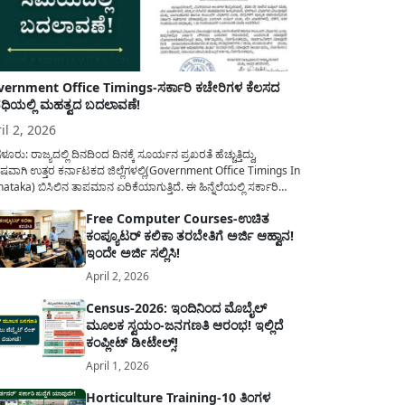
ernment Office Timings-ಸರ್ಕಾರಿ ಕಚೇರಿಗಳ ಕೆಲಸದ
ಿಯಲ್ಲಿ ಮಹತ್ವದ ಬದಲಾವಣೆ!
il 2, 2026
ಳೂರು: ರಾಜ್ಯದಲ್ಲಿ ದಿನದಿಂದ ದಿನಕ್ಕೆ ಸೂರ್ಯನ ಪ್ರಖರತೆ ಹೆಚ್ಚುತ್ತಿದ್ದು,
ಷವಾಗಿ ಉತ್ತರ ಕರ್ನಾಟಕದ ಜಿಲ್ಲೆಗಳಲ್ಲಿ(Government Office Timings In
ataka) ಬಿಸಿಲಿನ ತಾಪಮಾನ ಏರಿಕೆಯಾಗುತ್ತಿದೆ. ಈ ಹಿನ್ನೆಲೆಯಲ್ಲಿ ಸರ್ಕಾರಿ
ರರ ಹಿತದೃಷ್ಟಿಯಿಂದ ಹಾಗೂ ಸಾರ್ವಜನಿಕರ ಅನುಕೂಲಕ್ಕಾಗಿ ಕರ್ನಾಟಕ
Free Computer Courses-ಉಚಿತ
ಾರವು ಮಹತ್ವದ ನಿರ್ಧಾರವೊಂದನ್ನು ಕೈಗೊಂಡಿದೆ. ಕಿತ್ತೂರು ಕರ್ನಾಟಕ ಮತ್ತು
ಕಂಪ್ಯೂಟರ್ ಕಲಿಕಾ ತರಬೇತಿಗೆ ಅರ್ಜಿ ಆಹ್ವಾನ!
ಾಣ ಕರ್ನಾಟಕದ ಒಟ್ಟು 9 ಜಿಲ್ಲೆಗಳಲ್ಲಿ ಏಪ್ರಿಲ್...
ಇಂದೇ ಅರ್ಜಿ ಸಲ್ಲಿಸಿ!
April 2, 2026
Census-2026: ಇಂದಿನಿಂದ ಮೊಬೈಲ್
ಮೂಲಕ ಸ್ವಯಂ-ಜನಗಣತಿ ಆರಂಭ! ಇಲ್ಲಿದೆ
ಕಂಪ್ಲೀಟ್ ಡೀಟೇಲ್ಸ್!
April 1, 2026
Horticulture Training-10 ತಿಂಗಳ