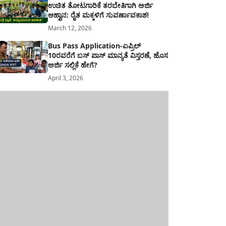
ಉಚಿತ ತೋಟಗಾರಿಕೆ ತರಬೇತಿಗಾಗಿ ಅರ್ಜಿ
ಆಹ್ವಾನ: ರೈತ ಮಕ್ಕಳಿಗೆ ಸುವರ್ಣಾವಕಾಶ!
March 12, 2026
Bus Pass Application-ಏಪ್ರಿಲ್
10ರವರೆಗೆ ಬಸ್ ಪಾಸ್ ಮಾನ್ಯತೆ ವಿಸ್ತರಣೆ, ಹೊಸ
ಅರ್ಜಿ ಸಲ್ಲಿಕೆ ಹೇಗೆ?
April 3, 2026