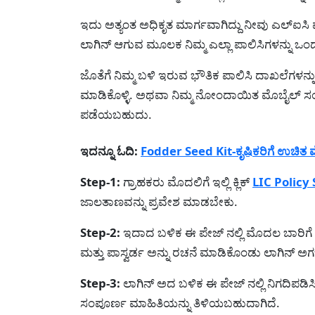
ಇದು ಅತ್ಯಂತ ಅಧಿಕೃತ ಮಾರ್ಗವಾಗಿದ್ದು ನೀವು ಎಲ್ಐಸಿ ವೆ
ಲಾಗಿನ್ ಆಗುವ ಮೂಲಕ ನಿಮ್ಮ ಎಲ್ಲಾ ಪಾಲಿಸಿಗಳನ್ನು 
ಜೊತೆಗೆ ನಿಮ್ಮ ಬಳಿ ಇರುವ ಭೌತಿಕ ಪಾಲಿಸಿ ದಾಖಲೆಗಳನ್ನು
ಮಾಡಿಕೊಳ್ಳಿ. ಅಥವಾ ನಿಮ್ಮ ನೋಂದಾಯಿತ ಮೊಬೈಲ್ ಸ
ಪಡೆಯಬಹುದು.
ಇದನ್ನೂ ಓದಿ:
Fodder Seed Kit-ಕೃಷಿಕರಿಗೆ ಉಚಿತ ಮೇ
Step-1:
ಗ್ರಾಹಕರು ಮೊದಲಿಗೆ ಇಲ್ಲಿ ಕ್ಲಿಕ್
LIC Policy 
ಜಾಲತಾಣವನ್ನು ಪ್ರವೇಶ ಮಾಡಬೇಕು.
Step-2:
ಇದಾದ ಬಳಿಕ ಈ ಪೇಜ್ ನಲ್ಲಿ ಮೊದಲ ಬಾರಿಗೆ ಈ 
ಮತ್ತು ಪಾಸ್ವರ್ಡ ಅನ್ನು ರಚನೆ ಮಾಡಿಕೊಂಡು ಲಾಗಿನ್ ಅ
Step-3:
ಲಾಗಿನ್ ಅದ ಬಳಿಕ ಈ ಪೇಜ್ ನಲ್ಲಿ ನಿಗದಿಪಡಿಸಿ
ಸಂಪೂರ್ಣ ಮಾಹಿತಿಯನ್ನು ತಿಳಿಯಬಹುದಾಗಿದೆ.