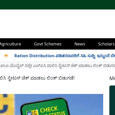
Agriculture
Govt Schemes
News
Scholars
Ration Distribution-ಪಡಿತರದಾರರಿಗೆ ಸಿಹಿ ಸುದ್ದಿ: ಇನ್ಮುಂದೆ ಬೆಳಿಗ್ಗೆ 6 
tatus-ಮೊಬೈಲ್ ನಲ್ಲೇ ಎಲ್ಐಸಿ ಪಾಲಿಸಿ ಸ್ಟೇಟಸ್ ಚೆಕ್ ಮಾಡಲು ಲಿಂಕ್ ಬಿಡುಗಡ
ಿಸಿ ಸ್ಟೇಟಸ್ ಚೆಕ್ ಮಾಡಲು ಲಿಂಕ್ ಬಿಡುಗಡೆ!
Mo