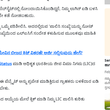
ಬ್‌ಸೈಟ್‌ನಲ್ಲಿ ನೋಂದಾಯಿಸಿಕೊಂಡಿದ್ದರೆ, ನಿಮ್ಮ ಲಾಗಿನ್ ಐಡಿ ಬಳಸಿ
ಒಂದೇ ಕಡೆ ನೋಡಬಹುದು.
 ಒಮ್ಮೆ ಪರಿಶೀಲಿಸಿ. ಅದರಲ್ಲಿರುವ 'ಪಾಲಿಸಿ ಸಂಖ್ಯೆ'ಯನ್ನು ನೋಟ್
ಂಖ್ಯೆಯಿಂದ ಎಲ್ಐಸಿಗೆ ಸಂದೇಶ ಕಳುಹಿಸುವ ಮೂಲಕವೂ ಮಾಹಿತಿ
ವಿನ ಬೀಜದ ಕಿಟ್ ವಿತರಣೆ! ಅರ್ಜಿ ಸಲ್ಲಿಸುವುದು ಹೇಗೆ?
Sen
Status
ಮಾಡಿ ಅಧಿಕೃತ ಭಾರತೀಯ ಜೀವ ವಿಮಾ ನಿಗಮ (LIC)ದ
ಹಾಗ
Feb
ನಮ್
ವೆಬ್ಸೈಟ್ ಅನ್ನು ಪ್ರವೇಶ ಮಾಡಿತ್ತಿರುವ ಗ್ರಾಹಕರು ಬಳಕೆದಾರ ಐಡಿ
ಮನೆ
ಗಬೇಕು.
ಸ್ತಂ
ದುಡ
ನೆಮ್
ದ ಆಯ್ಕೆಯ ಮೇಲೆ ಕ್ಲಿಕ್ ಮಾಡಿ ನಿಮ್ಮ LIC ಪಾಲಿಸಿ ಕುರಿತು
ಸರ್ಕ