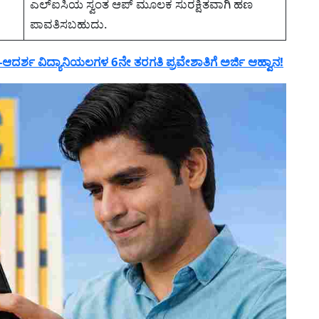
ಎಲ್ಐಸಿಯ ಸ್ವಂತ ಆಪ್ ಮೂಲಕ ಸುರಕ್ಷಿತವಾಗಿ ಹಣ
ಪಾವತಿಸಬಹುದು.
್ಶ ವಿದ್ಯಾನಿಯಲಗಳ 6ನೇ ತರಗತಿ ಪ್ರವೇಶಾತಿಗೆ ಅರ್ಜಿ ಆಹ್ವಾನ!