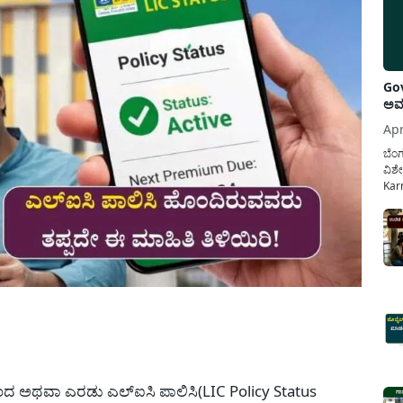
Gov
ಅವಧ
Apr
ಬೆಂಗ
ವಿಶೇ
Karn
ನೌಕ
ಸರ್ಕ
ಕಲ್ಯ
pp
ಒಂದ ಅಥವಾ ಎರಡು ಎಲ್ಐಸಿ ಪಾಲಿಸಿ(LIC Policy Status