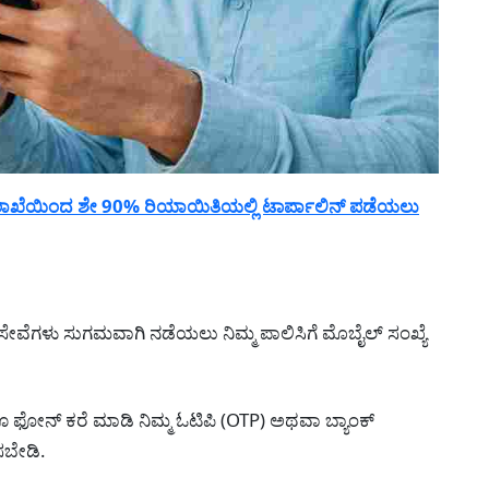
ಲಾಖೆಯಿಂದ ಶೇ 90% ರಿಯಾಯಿತಿಯಲ್ಲಿ ಟಾರ್ಪಾಲಿನ್ ಪಡೆಯಲು
್ ಸೇವೆಗಳು ಸುಗಮವಾಗಿ ನಡೆಯಲು ನಿಮ್ಮ ಪಾಲಿಸಿಗೆ ಮೊಬೈಲ್ ಸಂಖ್ಯೆ
ಫೋನ್ ಕರೆ ಮಾಡಿ ನಿಮ್ಮ ಓಟಿಪಿ (OTP) ಅಥವಾ ಬ್ಯಾಂಕ್
ಿಸಬೇಡಿ.