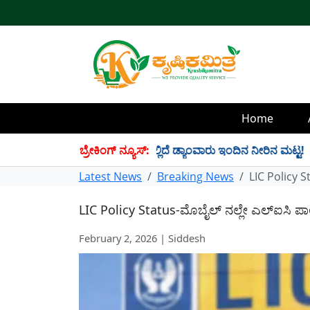
Home
4 TMC ನೀರು ಸಂಗ್ರಹ! ಇಲ್ಲಿದೆ ಡ್ಯಾಂವಾರು ಇಂದಿನ ನೀರಿನ ಮಟ್ಟ!
ಬ್ರೇಕಿಂಗ್ ನ್ಯೂಸ್:
✱
Latest News
Breaking News
LIC Policy S
LIC Policy Status-ಮೊಬೈಲ್ ನಲ್ಲೇ ಎಲ್ಐಸಿ ಪಾಲ
February 2, 2026 | Siddesh