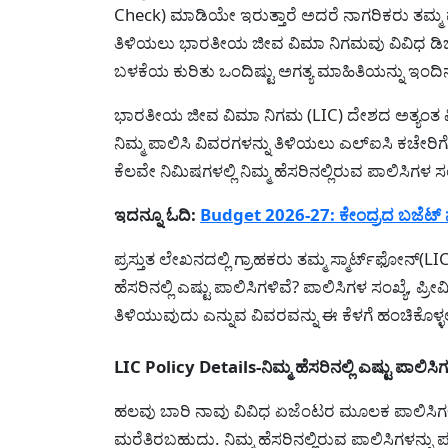
Check) ಮಾಡಿಯೇ ಇರುತ್ತಾರೆ ಅದರೆ ನಾಗರಿಕರು ತಮ್ಮ ಮ
ತಿಳಿಯಲು ಭಾರತೀಯ ಜೀವ ವಿಮಾ ನಿಗಮವು ವಿವಿಧ ಡಿಜಿ
ಬಳಕೆಯ ಕುರಿತು ಒಂದಿಷ್ಟು ಅಗತ್ಯ ಮಾಹಿತಿಯನ್ನು ಇಂದಿ
ಭಾರತೀಯ ಜೀವ ವಿಮಾ ನಿಗಮ (LIC) ದೇಶದ ಅತ್ಯಂತ ವಿಶ್ವ
ನಿಮ್ಮ ಪಾಲಿಸಿ ವಿವರಗಳನ್ನು ತಿಳಿಯಲು ಎಲ್ಐಸಿ ಕಚೇರಿಗೆ
ಕೆಲವೇ ನಿಮಿಷಗಳಲ್ಲಿ ನಿಮ್ಮ ಹೆಸರಿನಲ್ಲಿರುವ ಪಾಲಿಸಿಗಳ 
ಇದನ್ನೂ ಓದಿ:
Budget 2026-27: ಕೇಂದ್ರದ ಬಜೆಟ್ ನಲ್ಲಿ 
ಪ್ರಸ್ತುತ ಲೇಖನದಲ್ಲಿ ಗ್ರಾಹಕರು ತಮ್ಮ ಸ್ಮಾರ್ಟ್‌ಫೋನ್
ಹೆಸರಿನಲ್ಲಿ ಎಷ್ಟು ಪಾಲಿಸಿಗಳಿವೆ? ಪಾಲಿಸಿಗಳ ಸಂಖ್ಯೆ, ಪ್
ತಿಳಿಯುವುದು ಎನ್ನುವ ವಿವರವನ್ನು ಈ ಕೆಳಗೆ ಹಂಚಿಕೊಳ್ಳಲ
LIC Policy Details-ನಿಮ್ಮ ಹೆಸರಿನಲ್ಲಿ ಎಷ್ಟು ಪಾಲಿ
ಹಲವು ಬಾರಿ ನಾವು ವಿವಿಧ ಏಜೆಂಟರ ಮೂಲಕ ಪಾಲಿಸಿಗಳನ್
ಮರೆತಿರಬಹುದು. ನಿಮ್ಮ ಹೆಸರಿನಲ್ಲಿರುವ ಪಾಲಿಸಿಗಳನ್ನು ಪ