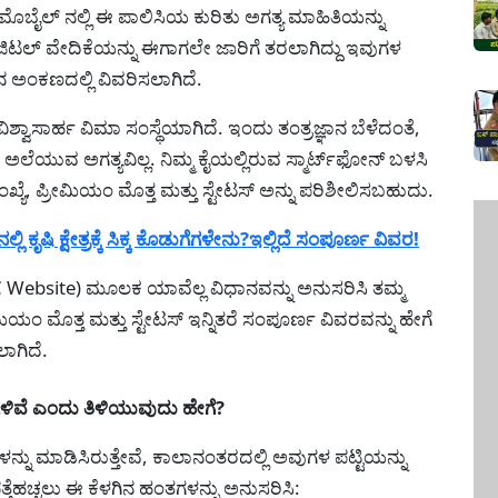
ೊಬೈಲ್ ನಲ್ಲಿ ಈ ಪಾಲಿಸಿಯ ಕುರಿತು ಅಗತ್ಯ ಮಾಹಿತಿಯನ್ನು
ಟಲ್ ವೇದಿಕೆಯನ್ನು ಈಗಾಗಲೇ ಜಾರಿಗೆ ತರಲಾಗಿದ್ದು ಇವುಗಳ
ನ ಅಂಕಣದಲ್ಲಿ ವಿವರಿಸಲಾಗಿದೆ.
ಾಸಾರ್ಹ ವಿಮಾ ಸಂಸ್ಥೆಯಾಗಿದೆ. ಇಂದು ತಂತ್ರಜ್ಞಾನ ಬೆಳೆದಂತೆ,
 ಅಲೆಯುವ ಅಗತ್ಯವಿಲ್ಲ. ನಿಮ್ಮ ಕೈಯಲ್ಲಿರುವ ಸ್ಮಾರ್ಟ್‌ಫೋನ್ ಬಳಸಿ
ಸಂಖ್ಯೆ, ಪ್ರೀಮಿಯಂ ಮೊತ್ತ ಮತ್ತು ಸ್ಟೇಟಸ್ ಅನ್ನು ಪರಿಶೀಲಿಸಬಹುದು.
ಕೃಷಿ ಕ್ಷೇತ್ರಕ್ಕೆ ಸಿಕ್ಕ ಕೊಡುಗೆಗಳೇನು?ಇಲ್ಲಿದೆ ಸಂಪೂರ್ಣ ವಿವರ!
(LIC Website) ಮೂಲಕ ಯಾವೆಲ್ಲ ವಿಧಾನವನ್ನು ಅನುಸರಿಸಿ ತಮ್ಮ
ರೀಮಿಯಂ ಮೊತ್ತ ಮತ್ತು ಸ್ಟೇಟಸ್ ಇನ್ನಿತರೆ ಸಂಪೂರ್ಣ ವಿವರವನ್ನು ಹೇಗೆ
ಾಗಿದೆ.
ಸಿಗಳಿವೆ ಎಂದು ತಿಳಿಯುವುದು ಹೇಗೆ?
ನು ಮಾಡಿಸಿರುತ್ತೇವೆ, ಕಾಲಾನಂತರದಲ್ಲಿ ಅವುಗಳ ಪಟ್ಟಿಯನ್ನು
ತ್ತೆಹಚ್ಚಲು ಈ ಕೆಳಗಿನ ಹಂತಗಳನ್ನು ಅನುಸರಿಸಿ: