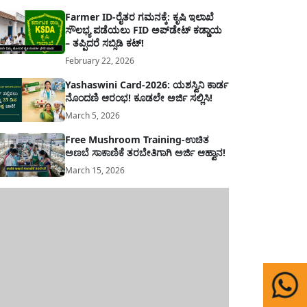
Farmer ID-ರೈತರ ಗಮನಕ್ಕೆ: ಕೃಷಿ ಇಲಾಖೆ
ಸೌಲಭ್ಯ ಪಡೆಯಲು FID ಅಪ್‌ಡೇಟ್ ಕಡ್ಡಾಯ
– ತಪ್ಪಿದರೆ ಸಬ್ಸಿಡಿ ಕಟ್!
February 22, 2026
Yashaswini Card-2026: ಯಶಸ್ವಿನಿ ಕಾರ್ಡ
ನೊಂದಣಿ ಆರಂಭ! ಕೂಡಲೇ ಅರ್ಜಿ ಸಲ್ಲಿಸಿ!
March 5, 2026
Free Mushroom Training-ಉಚಿತ
ಅಣಬೆ ಸಾಕಾಣಿಕೆ ತರಬೇತಿಗಾಗಿ ಅರ್ಜಿ ಆಹ್ವಾನ!
March 15, 2026