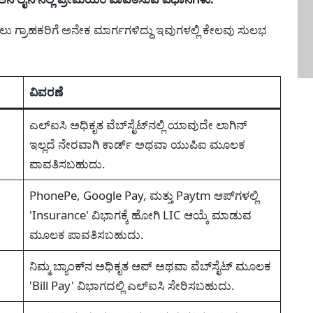
ು ಗ್ರಾಹಕರಿಗೆ ಅನೇಕ ಮಾರ್ಗಗಳಿದ್ದು ಇವುಗಳಲ್ಲಿ ಕೇಲವು ಸುಲಭ
ವಿವರಣೆ
ಎಲ್ಐಸಿ ಅಧಿಕೃತ ವೆಬ್‌ಸೈಟ್‌ನಲ್ಲಿ ಯಾವುದೇ ಲಾಗಿನ್
ಇಲ್ಲದೆ ನೇರವಾಗಿ ಕಾರ್ಡ್ ಅಥವಾ ಯುಪಿಐ ಮೂಲಕ
ಪಾವತಿಸಬಹುದು.
PhonePe, Google Pay, ಮತ್ತು Paytm ಆಪ್‌ಗಳಲ್ಲಿ
'Insurance' ವಿಭಾಗಕ್ಕೆ ಹೋಗಿ LIC ಆಯ್ಕೆ ಮಾಡುವ
ಮೂಲಕ ಪಾವತಿಸಬಹುದು.
ನಿಮ್ಮ ಬ್ಯಾಂಕ್‌ನ ಅಧಿಕೃತ ಆಪ್ ಅಥವಾ ವೆಬ್‌ಸೈಟ್ ಮೂಲಕ
'Bill Pay' ವಿಭಾಗದಲ್ಲಿ ಎಲ್ಐಸಿ ಸೇರಿಸಬಹುದು.