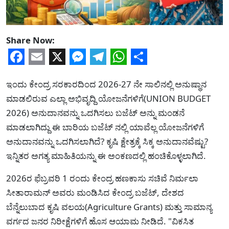
Share Now:
Facebook
Email
X
Messenger
Telegram
WhatsApp
Share
ಇಂದು ಕೇಂದ್ರ ಸರಕಾರದಿಂದ 2026-27 ನೇ ಸಾಲಿನಲ್ಲಿ ಅನುಷ್ಥಾನ
ಮಾಡಲಿರುವ ಎಲ್ಲಾ ಅಭಿವೃದ್ದಿ ಯೋಜನೆಗಳಿಗೆ(UNION BUDGET
2026) ಅನುದಾನವನ್ನು ಒದಗಿಸಲು ಬಜೆಟ್ ಅನ್ನು ಮಂಡನೆ
ಮಾಡಲಾಗಿದ್ದು ಈ ಬಾರಿಯ ಬಜೆಟ್ ನಲ್ಲಿ ಯಾವೆಲ್ಲ ಯೋಜನೆಗಳಿಗೆ
ಅನುದಾನವನ್ನು ಒದಗಿಸಲಾಗಿದೆ? ಕೃಷಿ ಕ್ಷೇತ್ರಕ್ಕೆ ಸಿಕ್ಕ ಅನುದಾನವೆಷ್ಟು?
ಇನ್ನಿತರ ಅಗತ್ಯ ಮಾಹಿತಿಯನ್ನು ಈ ಅಂಕಣದಲ್ಲಿ ಹಂಚಿಕೊಳ್ಳಲಾಗಿದೆ.
2026ರ ಫೆಬ್ರವರಿ 1 ರಂದು ಕೇಂದ್ರ ಹಣಕಾಸು ಸಚಿವೆ ನಿರ್ಮಲಾ
ಸೀತಾರಾಮನ್ ಅವರು ಮಂಡಿಸಿದ ಕೇಂದ್ರ ಬಜೆಟ್, ದೇಶದ
ಬೆನ್ನೆಲುಬಾದ ಕೃಷಿ ವಲಯ(Agriculture Grants) ಮತ್ತು ಸಾಮಾನ್ಯ
ವರ್ಗದ ಜನರ ನಿರೀಕ್ಷೆಗಳಿಗೆ ಹೊಸ ಆಯಾಮ ನೀಡಿದೆ. "ವಿಕಸಿತ