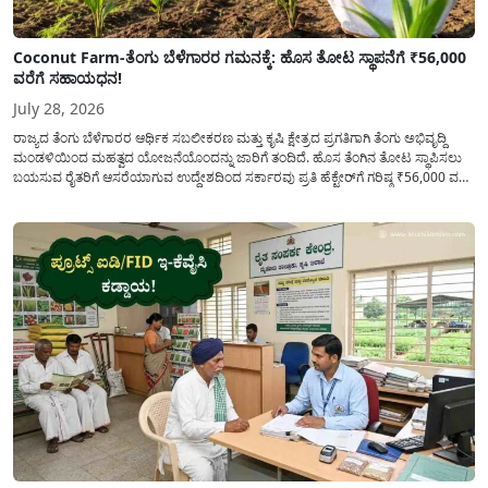
Coconut Farm-ತೆಂಗು ಬೆಳೆಗಾರರ ಗಮನಕ್ಕೆ: ಹೊಸ ತೋಟ ಸ್ಥಾಪನೆಗೆ ₹56,000
ವರೆಗೆ ಸಹಾಯಧನ!
July 28, 2026
ರಾಜ್ಯದ ತೆಂಗು ಬೆಳೆಗಾರರ ಆರ್ಥಿಕ ಸಬಲೀಕರಣ ಮತ್ತು ಕೃಷಿ ಕ್ಷೇತ್ರದ ಪ್ರಗತಿಗಾಗಿ ತೆಂಗು ಅಭಿವೃದ್ದಿ
ಮಂಡಳಿಯಿಂದ ಮಹತ್ವದ ಯೋಜನೆಯೊಂದನ್ನು ಜಾರಿಗೆ ತಂದಿದೆ. ಹೊಸ ತೆಂಗಿನ ತೋಟ ಸ್ಥಾಪಿಸಲು
ಬಯಸುವ ರೈತರಿಗೆ ಆಸರೆಯಾಗುವ ಉದ್ದೇಶದಿಂದ ಸರ್ಕಾರವು ಪ್ರತಿ ಹೆಕ್ಟೇರ್‌ಗೆ ಗರಿಷ್ಠ ₹56,000 ವರೆಗೆ
ಧನಸಹಾಯ ಪಡೆಯಲು ಅರ್ಜಿಯನ್ನು ಆಹ್ವಾನಿಸಿದೆ. ತೆಂಗು ಅಭಿವೃದ್ದಿ ಮಂಡಳಿಯ ಯೋಜನೆ
ಅಡಿಯಲ್ಲಿ ನೀಡಲಾಗುವ...