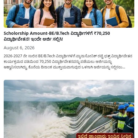
Scholorship Amount-BE/B.Tech ವಿದ್ಯಾರ್ಥಿಗಳಿಗೆ ₹70,250
ವಿದ್ಯಾರ್ಥಿವೇತನ! ಇಂದೇ ಅರ್ಜಿ ಸಲ್ಲಿಸಿ!
August 6, 2026
2026-2027 ನೇ ಸಾಲಿನ BE/B.Tech ವಿದ್ಯಾರ್ಥಿಗಳಿಗೆ ಪ್ಯಾನಾಸೋನಿಕ್ ರಟ್ಟಿ ಛತ್ರ್ ವಿದ್ಯಾರ್ಥಿವೇತನ
ಕಾರ್ಯಕ್ರಮದ ವತಿಯಿಂದ 70,250 ವಿದ್ಯಾರ್ಥಿವೇತನವನ್ನು ಪಡೆಯಲು ಅರ್ಜಿಯನ್ನು
ಆಹ್ವಾನಿಸಲಾಗಿದ್ದು, ಕೊನೆಯ ದಿನಾಂಕ ಮುಕ್ತಾಯವಾಗುವುದ ಒಳಗಾಗಿ ಅರ್ಜಿಯನ್ನು ಸಲ್ಲಿಸಲು
ಕೋರಿದೆ. ಆರ್ಥಿಕವಾಗಿ ಹಿಂದುಳಿದ ಹಾಗೂ ಬಡ ಕುಟುಂಬ ವರ್ಗದ ವಿದ್ಯಾರ್ಥಿಗಳು ಅವರ ಮುಂದಿನ
ಶಿಕ್ಷಣವನ್ನು ಮುಂದುವರಿಸಲು ಯಾವುದೇ ಅಡಚಣೆಯಾಗದಂತೆ ನೋಡಿಕೊಳ್ಳಲು ಈ ಯೋಜನೆಯನ್ನು
ಜಾರಿಗೆ...