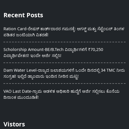
Recent Posts
Ration Card-ರೇಷನ್ ಕಾರ್ಡ್‍ದಾರರ ಗಮನಕ್ಕೆ: ಆಗಸ್ಟ್ ಮತ್ತು ಸೆಪ್ಟೆಂಬರ್ ತಿಂಗಳ
ಪಡಿತರ ಜಂಟಿಯಾಗಿ ವಿತರಣೆ!
Scholorship Amount-BE/B.Tech ವಿದ್ಯಾರ್ಥಿಗಳಿಗೆ ₹70,250
ವಿದ್ಯಾರ್ಥಿವೇತನ! ಇಂದೇ ಅರ್ಜಿ ಸಲ್ಲಿಸಿ!
Dam Water Level-ರಾಜ್ಯದ ಜಲಾಶಯಗಳಿಗೆ ಒಂದೇ ದಿನದಲ್ಲಿ 34 TMC ನೀರು
ಸಂಗ್ರಹ! ಇಲ್ಲಿದೆ ಡ್ಯಾಂವಾರು ಇಂದಿನ ನೀರಿನ ಮಟ್ಟ!
VAO Last Date-ಗ್ರಾಮ ಆಡಳಿತ ಅಧಿಕಾರಿ ಹುದ್ದೆಗೆ ಅರ್ಜಿ ಸಲ್ಲಿಸಲು ಕೊನೆಯ
ದಿನಾಂಕ ಮುಂದೂಡಿಕೆ!
Vistors