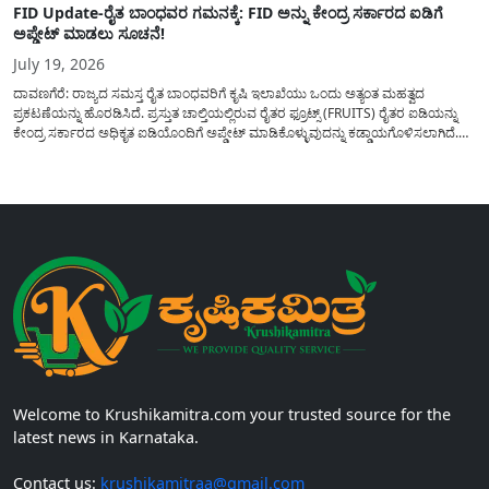
FID Update-ರೈತ ಬಾಂಧವರ ಗಮನಕ್ಕೆ: FID ಅನ್ನು ಕೇಂದ್ರ ಸರ್ಕಾರದ ಐಡಿಗೆ
ಅಪ್ಡೇಟ್ ಮಾಡಲು ಸೂಚನೆ!
July 19, 2026
ದಾವಣಗೆರೆ: ರಾಜ್ಯದ ಸಮಸ್ತ ರೈತ ಬಾಂಧವರಿಗೆ ಕೃಷಿ ಇಲಾಖೆಯು ಒಂದು ಅತ್ಯಂತ ಮಹತ್ವದ
ಪ್ರಕಟಣೆಯನ್ನು ಹೊರಡಿಸಿದೆ. ಪ್ರಸ್ತುತ ಚಾಲ್ತಿಯಲ್ಲಿರುವ ರೈತರ ಫ್ರೂಟ್ಸ್ (FRUITS) ರೈತರ ಐಡಿಯನ್ನು
ಕೇಂದ್ರ ಸರ್ಕಾರದ ಅಧಿಕೃತ ಐಡಿಯೊಂದಿಗೆ ಅಪ್ಡೇಟ್ ಮಾಡಿಕೊಳ್ಳುವುದನ್ನು ಕಡ್ಡಾಯಗೊಳಿಸಲಾಗಿದೆ.
ಸರ್ಕಾರದ ವಿವಿಧ ಯೋಜನೆಗಳ ಪ್ರಯೋಜನಗಳನ್ನು ಯಾವುದೇ ಅಡಚಣೆಯಿಲ್ಲದೆ ನೇರವಾಗಿ
ಪಡೆದುಕೊಳ್ಳಲು ಈ ಪ್ರಕ್ರಿಯೆಯು ಅತ್ಯಂತ ಅಗತ್ಯವಾಗಿದ್ದು, ಅರ್ಹ ರೈತರು...
Welcome to Krushikamitra.com your trusted source for the
latest news in Karnataka.
Contact us:
krushikamitraa@gmail.com