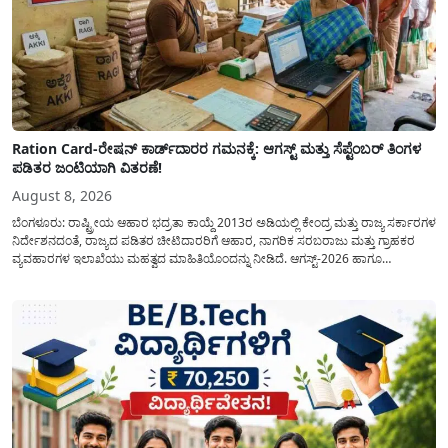
Ration Card-ರೇಷನ್ ಕಾರ್ಡ್‍ದಾರರ ಗಮನಕ್ಕೆ: ಆಗಸ್ಟ್ ಮತ್ತು ಸೆಪ್ಟೆಂಬರ್ ತಿಂಗಳ
ಪಡಿತರ ಜಂಟಿಯಾಗಿ ವಿತರಣೆ!
August 8, 2026
ಬೆಂಗಳೂರು: ರಾಷ್ಟ್ರೀಯ ಆಹಾರ ಭದ್ರತಾ ಕಾಯ್ದೆ 2013ರ ಅಡಿಯಲ್ಲಿ ಕೇಂದ್ರ ಮತ್ತು ರಾಜ್ಯ ಸರ್ಕಾರಗಳ
ನಿರ್ದೇಶನದಂತೆ, ರಾಜ್ಯದ ಪಡಿತರ ಚೀಟಿದಾರರಿಗೆ ಆಹಾರ, ನಾಗರಿಕ ಸರಬರಾಜು ಮತ್ತು ಗ್ರಾಹಕರ
ವ್ಯವಹಾರಗಳ ಇಲಾಖೆಯು ಮಹತ್ವದ ಮಾಹಿತಿಯೊಂದನ್ನು ನೀಡಿದೆ. ಆಗಸ್ಟ್-2026 ಹಾಗೂ
ಸೆಪ್ಟೆಂಬರ್-2026 ಈ ಎರಡೂ ತಿಂಗಳ ಆಹಾರ ಧಾನ್ಯಗಳ ವಿತರಣೆಯನ್ನು ಆಗಸ್ಟ್ ಮಾಹೆಯಲ್ಲೇ ಒಟ್ಟಿಗೆ
(ಜಂಟಿಯಾಗಿ) ನೀಡಲು ನಿರ್ಧರಿಸಲಾಗಿದೆ....