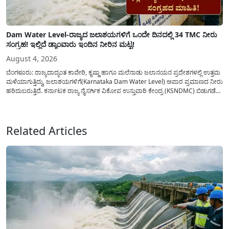
Dam Water Level-ರಾಜ್ಯದ ಜಲಾಶಯಗಳಿಗೆ ಒಂದೇ ದಿನದಲ್ಲಿ 34 TMC ನೀರು
ಸಂಗ್ರಹ! ಇಲ್ಲಿದೆ ಡ್ಯಾಂವಾರು ಇಂದಿನ ನೀರಿನ ಮಟ್ಟ!
August 4, 2026
ಬೆಂಗಳೂರು: ರಾಜ್ಯದಾದ್ಯಂತ ಕಾವೇರಿ, ಕೃಷ್ಣಾ ಹಾಗೂ ಮಲೆನಾಡು ಜಲಾನಯನ ಪ್ರದೇಶಗಳಲ್ಲಿ ಉತ್ತಮ
ಮಳೆಯಾಗುತ್ತಿದ್ದು, ಜಲಾಶಯಗಳಿಗೆ(Karnataka Dam Water Level) ಅಪಾರ ಪ್ರಮಾಣದ ನೀರು
ಹರಿದುಬರುತ್ತಿದೆ. ಕರ್ನಾಟಕ ರಾಜ್ಯ ನೈಸರ್ಗಿಕ ವಿಕೋಪ ಉಸ್ತುವಾರಿ ಕೇಂದ್ರ (KSNDMC) ಬಿಡುಗಡೆ
ಮಾಡಿರುವ ಆಗಸ್ಟ್ 04, 2026ರ ವರದಿಯಂತೆ, ರಾಜ್ಯದ ಪ್ರಮುಖ 14 ಜಲಾಶಯಗಳಿಗೆ ಒಂದೇ
ದಿನದಲ್ಲಿ ಬರೋಬ್ಬರಿ 34.8 TMC...
Related Articles