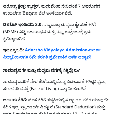
ಆರೋಗ್ಯ ಕ್ಷೇತ್ರ:
ಕ್ಯಾನ್ಸರ್, ಮಧುಮೇಹ ಸೇರಿದಂತೆ 7 ಅಪರೂಪದ
ಕಾಯಿಲೆಗಳ ಔಷಧಿಗಳ ಬೆಲೆ ಇಳಿಕೆಯಾಗಲಿದೆ.
ಡಿಜಿಟಲ್ ಇಂಡಿಯಾ 2.0:
ಸಣ್ಣ ಮತ್ತು ಮಧ್ಯಮ ಕೈಗಾರಿಕೆಗಳಿಗೆ
(MSME) ಬಡ್ಡಿ ಸಹಾಯಧನ ಮತ್ತು ರಫ್ತು ಉತ್ತೇಜನಕ್ಕೆ ಕ್ರಮ
ಕೈಗೊಳ್ಳಲಾಗಿದೆ.
ಇದನ್ನೂ ಓದಿ:
Adarsha Vidyalaya Admission-ಆದರ್ಶ
ವಿದ್ಯಾನಿಯಲಗಳ 6ನೇ ತರಗತಿ ಪ್ರವೇಶಾತಿಗೆ ಅರ್ಜಿ ಆಹ್ವಾನ!
ಸಾಮಾನ್ಯ ವರ್ಗ ಮತ್ತು ಮಧ್ಯಮ ವರ್ಗಕ್ಕೆ ಸಿಕ್ಕಿದ್ದೇನು?
ಸಾಮಾನ್ಯ ಜನರಿಗೆ ನೇರ ತೆರಿಗೆಯಲ್ಲಿ ದೊಡ್ಡ ಬದಲಾವಣೆಗಳಿಲ್ಲದಿದ್ದರೂ,
ಸುಲಭ ಜೀವನಕ್ಕೆ (Ease of Living) ಒತ್ತು ನೀಡಲಾಗಿದೆ.
ಆದಾಯ ತೆರಿಗೆ:
ಹೊಸ ತೆರಿಗೆ ಪದ್ಧತಿಯಲ್ಲಿ 4 ಲಕ್ಷ ರೂ.ವರೆಗೆ ಯಾವುದೇ
ತೆರಿಗೆ ಇಲ್ಲ. ಸ್ಟ್ಯಾಂಡರ್ಡ್ ಡಿಡಕ್ಷನ್ (Standard Deduction) ಮತ್ತು
ಇತರ ವಿನಾಯಿತಿಗಳನ್ನು ಸೇರಿಸಿದರೆ ಸುಮಾರು 12-13 ಲಕ್ಷ ರೂ.