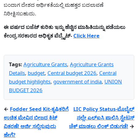
ಬಂದಾಗ ದೇಶದ ಆರ್ಥಿಕತೆಯಲ್ಲಿ ಮಹತ್ತರ ಬದಲಾವಣೆ
ನಿರೀಕ್ಷಿಸಬಹುದು.
ಈ ವರ್ಷದ ಬಜೆಟ್ ಕುರಿತು ಇನ್ನು ಹೆಚ್ಚಿನ ಮಾಹಿತಿಯನ್ನು ಪಡೆಯಲು
ಕೇಂದ್ರ ಸರಕಾರದ ಅಧಿಕೃತ ವೆಬ್ಸೈಟ್-
Click Here
Tags:
Agriculture Grants
,
Agriculture Grants
Details
,
budget
,
Central budget 2026
,
Central
budget highlights
,
government of india
,
UNION
BUDGET 2026
←
Fodder Seed Kit-ಕೃಷಿಕರಿಗೆ
LIC Policy Status-ಮೊಬೈಲ್
ಉಚಿತ ಮೇವಿನ ಬೀಜದ ಕಿಟ್
ನಲ್ಲೇ ಎಲ್ಐಸಿ ಪಾಲಿಸಿ ಸ್ಟೇಟಸ್
ವಿತರಣೆ! ಅರ್ಜಿ ಸಲ್ಲಿಸುವುದು
ಚೆಕ್ ಮಾಡಲು ಲಿಂಕ್ ಬಿಡುಗಡೆ!
→
ಹೇಗೆ?