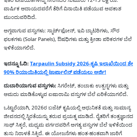
ವಾರ್ಷಿಕ ಆದಾಯದವರೆಗೆ ತೆರಿಗೆ ವಿನಾಯಿತಿ ಪಡೆಯುವ ಅವಕಾಶ
ಮುಂದುವರಿದಿದೆ.
ಅಗ್ಗವಾಗುವ ವಸ್ತುಗಳು: ಸ್ಮಾರ್ಟ್‌ಫೋನ್, ಇವಿ ಬ್ಯಾಟರಿಗಳು, ಸೌರ
ಫಲಕಗಳು (Solar Panels), ಔಷಧಿಗಳು ಮತ್ತು ಕ್ರೀಡಾ ಪರಿಕರಗಳ ಬೆಲೆ
ಇಳಿಕೆಯಾಗಲಿದೆ.
ಇದನ್ನೂ ಓದಿ:
Tarpaulin Subsidy 2026-ಕೃಷಿ ಇಲಾಖೆಯಿಂದ ಶೇ
90% ರಿಯಾಯಿತಿಯಲ್ಲಿ ಟಾರ್ಪಾಲಿನ್ ಪಡೆಯಲು ಅರ್ಜಿ!
ದುಬಾರಿಯಾಗುವ ವಸ್ತುಗಳು:
ಸಿಗರೇಟ್, ತಂಬಾಕು ಉತ್ಪನ್ನಗಳು ಮತ್ತು
ಆಮದು ಮಾಡಿಕೊಳ್ಳುವ ಐಷಾರಾಮಿ ವಸ್ತುಗಳ ಬೆಲೆ ಏರಿಕೆಯಾಗಲಿದೆ.
ಒಟ್ಟಾರೆಯಾಗಿ, 2026ರ ಬಜೆಟ್ ಕೃಷಿಯಲ್ಲಿ ಆಧುನಿಕತೆ ಮತ್ತು ಸಾಮಾನ್ಯ
ಜೀವನದಲ್ಲಿ ಸ್ಥಿರತೆಯನ್ನು ತರುವ ಪ್ರಯತ್ನ ಮಾಡಿದೆ. ರೈತರಿಗೆ ತಂತ್ರಜ್ಞಾನದ
ಸಾಥ್ ಸಿಕ್ಕರೆ, ಮಧ್ಯಮ ವರ್ಗದವರಿಗೆ ಅಗತ್ಯ ವಸ್ತುಗಳ ಬೆಲೆ ಇಳಿಕೆಯಿಂದ
ತುಸು ನಿರಾಳತೆ ಸಿಕ್ಕಿದೆ. ಈ ಯೋಜನೆಗಳು ಹಂತ-ಹಂತವಾಗಿ ಜಾರಿಗೆ