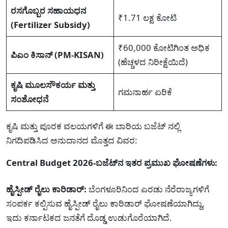
ರಸಗೊಬ್ಬರ ಸಹಾಯಧನ
₹1.71 ಲಕ್ಷ ಕೋಟಿ
(Fertilizer Subsidy)
₹60,000 ಕೋಟಿಗಿಂತ ಅಧಿಕ
ಪಿಎಂ ಕಿಸಾನ್ (PM-KISAN)
(ಹೆಚ್ಚಳದ ನಿರೀಕ್ಷೆಯಿದೆ)
ಕೃಷಿ ಮೂಲಸೌಕರ್ಯ ಮತ್ತು
ಗಮನಾರ್ಹ ಏರಿಕೆ
ಸಂಶೋಧನೆ
ಕೃಷಿ ಮತ್ತು ಪೂರಕ ವಲಯಗಳಿಗೆ ಈ ಬಾರಿಯ ಬಜೆಟ್ ನಲ್ಲಿ
ನಿಗದಿಪಡಿಸಿದ ಅನುದಾನದ ಮೊತ್ತದ ವಿವರ:
Central Budget 2026-ಬಜೆಟ್‌ನ ಇತರ ಪ್ರಮುಖ ಘೋಷಣೆಗಳು:
ಹೈಸ್ಪೀಡ್ ರೈಲು ಕಾರಿಡಾರ್:
ಬೆಂಗಳೂರಿನಿಂದ ಎರಡು ನೆರೆರಾಜ್ಯಗಳಿಗೆ
ಸಂಪರ್ಕ ಕಲ್ಪಿಸುವ ಹೈಸ್ಪೀಡ್ ರೈಲು ಕಾರಿಡಾರ್ ಘೋಷಣೆಯಾಗಿದ್ದು,
ಇದು ಕರ್ನಾಟಕದ ಜನತೆಗೆ ದೊಡ್ಡ ಉಡುಗೊರೆಯಾಗಿದೆ.