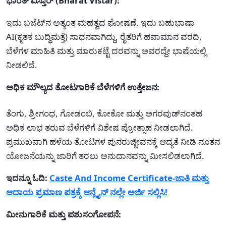
ಭಾರತ್ ವಿಸ್ತಾರ್ (Bharat Vistar):
ಇದು ಬಜೆಟ್‌ನ ಅತ್ಯಂತ ಮಹತ್ವದ ಘೋಷಣೆ. ಇದು ಬಹುಭಾಷಾ
AI(ಕೃತಕ ಬುದ್ಧಿಮತ್ತೆ) ಸಾಧನವಾಗಿದ್ದು, ರೈತರಿಗೆ ಹವಾಮಾನ ವರದಿ,
ಬೆಳೆಗಳ ಮಾಹಿತಿ ಮತ್ತು ಮಾರುಕಟ್ಟೆ ದರವನ್ನು ಅವರದ್ದೇ ಭಾಷೆಯಲ್ಲಿ
ನೀಡಲಿದೆ.
ಅಧಿಕ ಮೌಲ್ಯದ ತೋಟಗಾರಿಕೆ ಬೆಳೆಗಳಿಗೆ ಉತ್ತೇಜನ:
ತೆಂಗು, ಶ್ರೀಗಂಧ, ಗೋಡಂಬಿ, ಕೋಕೋ ಮತ್ತು ಅಗರವುಡ್‌ನಂತಹ
ಅಧಿಕ ಲಾಭ ತರುವ ಬೆಳೆಗಳಿಗೆ ವಿಶೇಷ ಪ್ರೋತ್ಸಾಹ ನೀಡಲಾಗಿದೆ.
ಪ್ರಮುಖವಾಗಿ ಹಳೆಯ ತೋಟಗಳ ಪುನರುಜ್ಜೀವನಕ್ಕೆ ಆದ್ಯತೆ ನೀಡಿ ನೂತನ
ಯೋಜನೆಯನ್ನು ಜಾರಿಗೆ ತರಲು ಅನುದಾನವನ್ನು ಮೀಸಲಿಡಲಾಗಿದೆ.
ಇದನ್ನೂ ಓದಿ:
Caste And Income Certificate-ಜಾತಿ ಮತ್ತು
ಆದಾಯ ಪ್ರಮಾಣ ಪತ್ರಕ್ಕೆ ಆನ್ಲೈನ್ ನಲ್ಲೇ ಅರ್ಜಿ ಸಲ್ಲಿಸಿ!
ಮೀನುಗಾರಿಕೆ ಮತ್ತು ಪಶುಸಂಗೋಪನೆ: