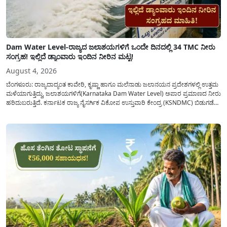
Dam Water Level-ರಾಜ್ಯದ ಜಲಾಶಯಗಳಿಗೆ ಒಂದೇ ದಿನದಲ್ಲಿ 34 TMC ನೀರು
ಸಂಗ್ರಹ! ಇಲ್ಲಿದೆ ಡ್ಯಾಂವಾರು ಇಂದಿನ ನೀರಿನ ಮಟ್ಟ!
August 4, 2026
ಬೆಂಗಳೂರು: ರಾಜ್ಯದಾದ್ಯಂತ ಕಾವೇರಿ, ಕೃಷ್ಣಾ ಹಾಗೂ ಮಲೆನಾಡು ಜಲಾನಯನ ಪ್ರದೇಶಗಳಲ್ಲಿ ಉತ್ತಮ
ಮಳೆಯಾಗುತ್ತಿದ್ದು, ಜಲಾಶಯಗಳಿಗೆ(Karnataka Dam Water Level) ಅಪಾರ ಪ್ರಮಾಣದ ನೀರು
ಹರಿದುಬರುತ್ತಿದೆ. ಕರ್ನಾಟಕ ರಾಜ್ಯ ನೈಸರ್ಗಿಕ ವಿಕೋಪ ಉಸ್ತುವಾರಿ ಕೇಂದ್ರ (KSNDMC) ಬಿಡುಗಡೆ
ಮಾಡಿರುವ ಆಗಸ್ಟ್ 04, 2026ರ ವರದಿಯಂತೆ, ರಾಜ್ಯದ ಪ್ರಮುಖ 14 ಜಲಾಶಯಗಳಿಗೆ ಒಂದೇ
ದಿನದಲ್ಲಿ ಬರೋಬ್ಬರಿ 34.8 TMC...