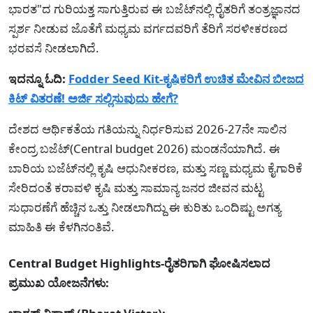
ಭಾರತ"ದ ಗುರಿಯತ್ತ ಸಾಗುತ್ತಿರುವ ಈ ಬಜೆಟ್‌ನಲ್ಲಿ ರೈತರಿಗೆ ತಂತ್ರಜ್ಞಾನದ
ಸ್ಪರ್ಶ ನೀಡುವ ಜೊತೆಗೆ ಮಧ್ಯಮ ವರ್ಗದವರಿಗೆ ತೆರಿಗೆ ಸರಳೀಕರಣದ
ಭರವಸೆ ನೀಡಲಾಗಿದೆ.
ಇದನ್ನೂ ಓದಿ:
Fodder Seed Kit-ಕೃಷಿಕರಿಗೆ ಉಚಿತ ಮೇವಿನ ಬೀಜದ
ಕಿಟ್ ವಿತರಣೆ! ಅರ್ಜಿ ಸಲ್ಲಿಸುವುದು ಹೇಗೆ?
ದೇಶದ ಆರ್ಥಿಕತೆಯ ಗತಿಯನ್ನು ನಿರ್ಧರಿಸುವ 2026-27ನೇ ಸಾಲಿನ
ಕೇಂದ್ರ ಬಜೆಟ್(Central budget 2026) ಮಂಡನೆಯಾಗಿದೆ. ಈ
ಬಾರಿಯ ಬಜೆಟ್‌ನಲ್ಲಿ ಕೃಷಿ ಆಧುನೀಕರಣ, ಮತ್ತು ಸಣ್ಣ ಮಧ್ಯಮ ಕೈಗಾರಿಕೆ
ಸೇರಿದಂತೆ ಕರಾವಳಿ ಕೃಷಿ ಮತ್ತು ಸಾಮಾನ್ಯ ಜನರ ಜೀವನ ಮಟ್ಟ
ಸುಧಾರಣೆಗೆ ಹೆಚ್ಚಿನ ಒತ್ತು ನೀಡಲಾಗಿದ್ದು ಈ ಕುರಿತು ಒಂದಿಷ್ಟು ಅಗತ್ಯ
ಮಾಹಿತಿ ಈ ಕೆಳಗಿನಂತಿವೆ.
Central Budget Highlights-ರೈತರಿಗಾಗಿ ಘೋಷಿಸಲಾದ
ಪ್ರಮುಖ ಯೋಜನೆಗಳು: