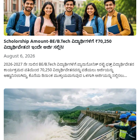
Scholorship Amount-BE/B.Tech ವಿದ್ಯಾರ್ಥಿಗಳಿಗೆ ₹70,250
ವಿದ್ಯಾರ್ಥಿವೇತನ! ಇಂದೇ ಅರ್ಜಿ ಸಲ್ಲಿಸಿ!
August 6, 2026
2026-2027 ನೇ ಸಾಲಿನ BE/B.Tech ವಿದ್ಯಾರ್ಥಿಗಳಿಗೆ ಪ್ಯಾನಾಸೋನಿಕ್ ರಟ್ಟಿ ಛತ್ರ್ ವಿದ್ಯಾರ್ಥಿವೇತನ
ಕಾರ್ಯಕ್ರಮದ ವತಿಯಿಂದ 70,250 ವಿದ್ಯಾರ್ಥಿವೇತನವನ್ನು ಪಡೆಯಲು ಅರ್ಜಿಯನ್ನು
ಆಹ್ವಾನಿಸಲಾಗಿದ್ದು, ಕೊನೆಯ ದಿನಾಂಕ ಮುಕ್ತಾಯವಾಗುವುದ ಒಳಗಾಗಿ ಅರ್ಜಿಯನ್ನು ಸಲ್ಲಿಸಲು
ಕೋರಿದೆ. ಆರ್ಥಿಕವಾಗಿ ಹಿಂದುಳಿದ ಹಾಗೂ ಬಡ ಕುಟುಂಬ ವರ್ಗದ ವಿದ್ಯಾರ್ಥಿಗಳು ಅವರ ಮುಂದಿನ
ಶಿಕ್ಷಣವನ್ನು ಮುಂದುವರಿಸಲು ಯಾವುದೇ ಅಡಚಣೆಯಾಗದಂತೆ ನೋಡಿಕೊಳ್ಳಲು ಈ ಯೋಜನೆಯನ್ನು
ಜಾರಿಗೆ...