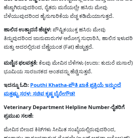
ಹೆಚ್ಚಾಗಿರುವುದರಿಂದ, ರೈತರು ಮನೆಯಲ್ಲೇ ಹಸಿರು ಮೇವು
ಬೆಳೆಯುವುದರಿಂದ ಹೈನುಗಾರಿಕೆಯ ವೆಚ್ಚ ಕಡಿಮೆಯಾಗುತ್ತದೆ.
ಹಾಲಿನ ಉತ್ಪಾದನೆ ಹೆಚ್ಚಳ:
ಪೌಷ್ಟಿಕಯುಕ್ತ ಹಸಿರು ಮೇವು
ತಿನ್ನುವುದರಿಂದ ಜಾನುವಾರುಗಳ ಆರೋಗ್ಯ ಸುಧಾರಿಸಿ, ಹಾಲಿನ ಇಳುವರಿ
ಮತ್ತು ಅದರಲ್ಲಿರುವ ಬೆಣ್ಣೆಯಂಶ (Fat) ಹೆಚ್ಚುತ್ತದೆ.
ಮಣ್ಣಿನ ಫಲವತ್ತತೆ:
ಕೆಲವು ಮೇವಿನ ಬೆಳೆಗಳು (ಉದಾ: ಕುದುರೆ ಮಸಾಲೆ)
ಭೂಮಿಯ ಸಾರಜನಕದ ಅಂಶವನ್ನು ಹೆಚ್ಚಿಸುತ್ತವೆ.
ಇದನ್ನೂ ಓದಿ:
Pouthi Khatha-ಪೌತಿ ಖಾತೆ ಪ್ರಕ್ರಿಯೆ ಇನ್ಮುಂದೆ
ಮತ್ತಷ್ಟು ಸರಳ: ಸಚಿವ ಕೃಷ್ಣ ಬೈರೇಗೌಡ!
Veterinary Department Helpline Number-ರೈತರಿಗೆ
ಪ್ರಮುಖ ಸಲಹೆ:
ಮೇವಿನ ಬೀಜದ ಕಿಟ್‌ಗಳು ಸೀಮಿತ ಸಂಖ್ಯೆಯಲ್ಲಿರುವುದರಿಂದ,
ಹಂಗಾಮು ಪ್ರಾರಂಭವಾಗುವ ಮೊದಲೇ (ಜೂನ್ ಅಥವಾ ಅಕ್ಟೋಬರ್)