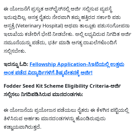
ಈ ಯೋಜನೆಗೆ ಪ್ರಸ್ತುತ ಆನ್‌ಲೈನ್‌ನಲ್ಲಿ ಅರ್ಜಿ ಸಲ್ಲಿಸುವ ವ್ಯವಸ್ಥೆ
ಇರುವುದಿಲ್ಲ. ಆಸಕ್ತ ರೈತರು ನೇರವಾಗಿ ತಮ್ಮ ಹತ್ತಿರದ ಸರ್ಕಾರಿ ಪಶು
ಆಸ್ಪತ್ರೆ (Veterinary Hospital) ಅಥವಾ ತಾಲ್ಲೂಕು ಪಶುಸಂಗೋಪನಾ
ಇಲಾಖೆಯ ಕಚೇರಿಗೆ ಭೇಟಿ ನೀಡಬೇಕು. ಅಲ್ಲಿ ಲಭ್ಯವಿರುವ ನಿಗದಿತ ಅರ್ಜಿ
ನಮೂನೆಯನ್ನು ಪಡೆದು, ಭರ್ತಿ ಮಾಡಿ ಅಗತ್ಯ ದಾಖಲೆಗಳೊಂದಿಗೆ
ಸಲ್ಲಿಸಬೇಕು.
ಇದನ್ನೂ ಓದಿ:
Fellowship Application-ಸಿಇಟಿಯಲ್ಲಿ ಉತ್ತಮ
ಅಂಕ ಪಡೆದ ವಿದ್ಯಾರ್ಥಿಗಳಿಗೆ ಶಿಷ್ಯವೇತನಕ್ಕೆ ಅರ್ಜಿ!
Fodder Seed Kit Scheme Eligibility Criteria-ಅರ್ಜಿ
ಸಲ್ಲಿಸಲು ನಿಗದಿಪಡಿಸಿರುವ ಮಾನದಂಡಗಳು:
ಈ ಯೋಜನೆಯ ಪ್ರಯೋಜನ ಪಡೆಯಲು ರೈತರು ಈ ಕೆಳಗಿನ ಪಟ್ಟಿಯಲ್ಲಿ
ತಿಳಿಸಿರುವ ಅರ್ಹತಾ ಮಾನದಂಡಗಳನ್ನು ಹೊಂಡಿರುವುದು
ಕಡ್ಡಾಯವಾಗಿರುತ್ತದೆ.