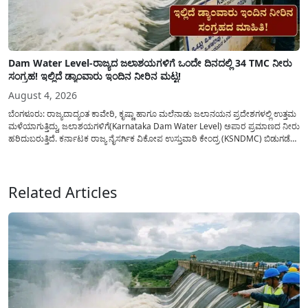
Dam Water Level-ರಾಜ್ಯದ ಜಲಾಶಯಗಳಿಗೆ ಒಂದೇ ದಿನದಲ್ಲಿ 34 TMC ನೀರು
ಸಂಗ್ರಹ! ಇಲ್ಲಿದೆ ಡ್ಯಾಂವಾರು ಇಂದಿನ ನೀರಿನ ಮಟ್ಟ!
August 4, 2026
ಬೆಂಗಳೂರು: ರಾಜ್ಯದಾದ್ಯಂತ ಕಾವೇರಿ, ಕೃಷ್ಣಾ ಹಾಗೂ ಮಲೆನಾಡು ಜಲಾನಯನ ಪ್ರದೇಶಗಳಲ್ಲಿ ಉತ್ತಮ
ಮಳೆಯಾಗುತ್ತಿದ್ದು, ಜಲಾಶಯಗಳಿಗೆ(Karnataka Dam Water Level) ಅಪಾರ ಪ್ರಮಾಣದ ನೀರು
ಹರಿದುಬರುತ್ತಿದೆ. ಕರ್ನಾಟಕ ರಾಜ್ಯ ನೈಸರ್ಗಿಕ ವಿಕೋಪ ಉಸ್ತುವಾರಿ ಕೇಂದ್ರ (KSNDMC) ಬಿಡುಗಡೆ
ಮಾಡಿರುವ ಆಗಸ್ಟ್ 04, 2026ರ ವರದಿಯಂತೆ, ರಾಜ್ಯದ ಪ್ರಮುಖ 14 ಜಲಾಶಯಗಳಿಗೆ ಒಂದೇ
ದಿನದಲ್ಲಿ ಬರೋಬ್ಬರಿ 34.8 TMC...
Related Articles