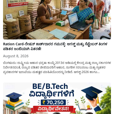
Ration Card-ರೇಷನ್ ಕಾರ್ಡ್‍ದಾರರ ಗಮನಕ್ಕೆ: ಆಗಸ್ಟ್ ಮತ್ತು ಸೆಪ್ಟೆಂಬರ್ ತಿಂಗಳ
ಪಡಿತರ ಜಂಟಿಯಾಗಿ ವಿತರಣೆ!
August 8, 2026
ಬೆಂಗಳೂರು: ರಾಷ್ಟ್ರೀಯ ಆಹಾರ ಭದ್ರತಾ ಕಾಯ್ದೆ 2013ರ ಅಡಿಯಲ್ಲಿ ಕೇಂದ್ರ ಮತ್ತು ರಾಜ್ಯ ಸರ್ಕಾರಗಳ
ನಿರ್ದೇಶನದಂತೆ, ರಾಜ್ಯದ ಪಡಿತರ ಚೀಟಿದಾರರಿಗೆ ಆಹಾರ, ನಾಗರಿಕ ಸರಬರಾಜು ಮತ್ತು ಗ್ರಾಹಕರ
ವ್ಯವಹಾರಗಳ ಇಲಾಖೆಯು ಮಹತ್ವದ ಮಾಹಿತಿಯೊಂದನ್ನು ನೀಡಿದೆ. ಆಗಸ್ಟ್-2026 ಹಾಗೂ
ಸೆಪ್ಟೆಂಬರ್-2026 ಈ ಎರಡೂ ತಿಂಗಳ ಆಹಾರ ಧಾನ್ಯಗಳ ವಿತರಣೆಯನ್ನು ಆಗಸ್ಟ್ ಮಾಹೆಯಲ್ಲೇ ಒಟ್ಟಿಗೆ
(ಜಂಟಿಯಾಗಿ) ನೀಡಲು ನಿರ್ಧರಿಸಲಾಗಿದೆ....