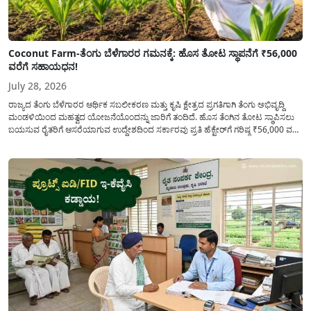
Coconut Farm-ತೆಂಗು ಬೆಳೆಗಾರರ ಗಮನಕ್ಕೆ: ಹೊಸ ತೋಟ ಸ್ಥಾಪನೆಗೆ ₹56,000
ವರೆಗೆ ಸಹಾಯಧನ!
July 28, 2026
ರಾಜ್ಯದ ತೆಂಗು ಬೆಳೆಗಾರರ ಆರ್ಥಿಕ ಸಬಲೀಕರಣ ಮತ್ತು ಕೃಷಿ ಕ್ಷೇತ್ರದ ಪ್ರಗತಿಗಾಗಿ ತೆಂಗು ಅಭಿವೃದ್ದಿ
ಮಂಡಳಿಯಿಂದ ಮಹತ್ವದ ಯೋಜನೆಯೊಂದನ್ನು ಜಾರಿಗೆ ತಂದಿದೆ. ಹೊಸ ತೆಂಗಿನ ತೋಟ ಸ್ಥಾಪಿಸಲು
ಬಯಸುವ ರೈತರಿಗೆ ಆಸರೆಯಾಗುವ ಉದ್ದೇಶದಿಂದ ಸರ್ಕಾರವು ಪ್ರತಿ ಹೆಕ್ಟೇರ್‌ಗೆ ಗರಿಷ್ಠ ₹56,000 ವರೆಗೆ
ಧನಸಹಾಯ ಪಡೆಯಲು ಅರ್ಜಿಯನ್ನು ಆಹ್ವಾನಿಸಿದೆ. ತೆಂಗು ಅಭಿವೃದ್ದಿ ಮಂಡಳಿಯ ಯೋಜನೆ
ಅಡಿಯಲ್ಲಿ ನೀಡಲಾಗುವ...