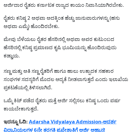
ಅರ್ಜಿದಾರ ರೈತರು ಕರ್ನಾಟಕ ರಾಜ್ಯದ ಕಾಯಂ ನಿವಾಸಿಯಾಗಿರಬೇಕು.
ರೈತರು ಕನಿಷ್ಠ 2 ಅಥವಾ ಅದಕ್ಕಿಂತ ಹೆಚ್ಚು ಜಾನುವಾರುಗಳನ್ನು (ಹಸು
ಅಥವಾ ಎಮ್ಮೆ) ಹೊಂದಿರಬೇಕು.
ಮೇವು ಬೆಳೆಯಲು ರೈತರ ಹೆಸರಿನಲ್ಲಿ ಅಥವಾ ಅವರ ಕುಟುಂಬದ
ಹೆಸರಿನಲ್ಲಿ ಕನಿಷ್ಠ ಪ್ರಮಾಣದ ಕೃಷಿ ಭೂಮಿಯನ್ನು ಹೊಂದಿರುವುದು
ಕಡ್ಡಾಯ.
ಸಣ್ಣ ಮತ್ತು ಅತಿ ಸಣ್ಣ ರೈತರಿಗೆ ಹಾಗೂ ಹಾಲು ಉತ್ಪಾದಕ ಸಹಕಾರ
ಸಂಘಗಳ ಸದಸ್ಯರಿಗೆ ಮೊದಲ ಆದ್ಯತೆ ನೀಡಲಾಗುತ್ತದೆ ಎಂದು ಇಲಾಖೆಯ
ಪ್ರಕಟಣೆಯಲ್ಲಿ ತಿಳಿಸಲಾಗಿದೆ.
ಒಮ್ಮೆ ಕಿಟ್ ಪಡೆದ ರೈತರು ಮತ್ತೆ ಅರ್ಜಿ ಸಲ್ಲಿಸಲು ಕನಿಷ್ಠ ಒಂದು ವರ್ಷ
ಕಾಯಬೇಕಾಗುತ್ತದೆ.
ಇದನ್ನೂ ಓದಿ:
Adarsha Vidyalaya Admission-ಆದರ್ಶ
ವಿದ್ಯಾನಿಯಲಗಳ 6ನೇ ತರಗತಿ ಪ್ರವೇಶಾತಿಗೆ ಅರ್ಜಿ ಆಹ್ವಾನ!