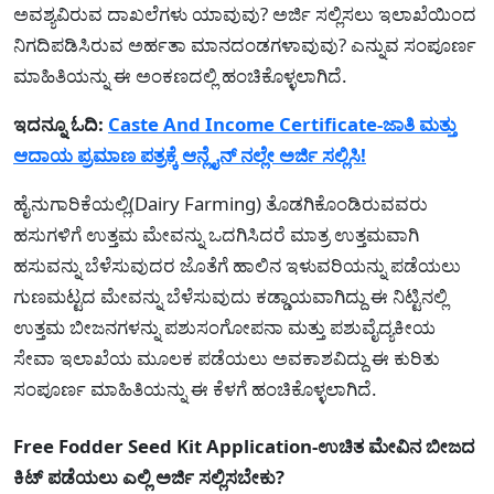
ಅವಶ್ಯವಿರುವ ದಾಖಲೆಗಳು ಯಾವುವು? ಅರ್ಜಿ ಸಲ್ಲಿಸಲು ಇಲಾಖೆಯಿಂದ
ನಿಗದಿಪಡಿಸಿರುವ ಅರ್ಹತಾ ಮಾನದಂಡಗಳಾವುವು? ಎನ್ನುವ ಸಂಪೂರ್ಣ
ಮಾಹಿತಿಯನ್ನು ಈ ಅಂಕಣದಲ್ಲಿ ಹಂಚಿಕೊಳ್ಳಲಾಗಿದೆ.
ಇದನ್ನೂ ಓದಿ:
Caste And Income Certificate-ಜಾತಿ ಮತ್ತು
ಆದಾಯ ಪ್ರಮಾಣ ಪತ್ರಕ್ಕೆ ಆನ್ಲೈನ್ ನಲ್ಲೇ ಅರ್ಜಿ ಸಲ್ಲಿಸಿ!
ಹೈನುಗಾರಿಕೆಯಲ್ಲಿ(Dairy Farming) ತೊಡಗಿಕೊಂಡಿರುವವರು
ಹಸುಗಳಿಗೆ ಉತ್ತಮ ಮೇವನ್ನು ಒದಗಿಸಿದರೆ ಮಾತ್ರ ಉತ್ತಮವಾಗಿ
ಹಸುವನ್ನು ಬೆಳೆಸುವುದರ ಜೊತೆಗೆ ಹಾಲಿನ ಇಳುವರಿಯನ್ನು ಪಡೆಯಲು
ಗುಣಮಟ್ಟದ ಮೇವನ್ನು ಬೆಳೆಸುವುದು ಕಡ್ಡಾಯವಾಗಿದ್ದು ಈ ನಿಟ್ಟಿನಲ್ಲಿ
ಉತ್ತಮ ಬೀಜನಗಳನ್ನು ಪಶುಸಂಗೋಪನಾ ಮತ್ತು ಪಶುವೈದ್ಯಕೀಯ
ಸೇವಾ ಇಲಾಖೆಯ ಮೂಲಕ ಪಡೆಯಲು ಅವಕಾಶವಿದ್ದು ಈ ಕುರಿತು
ಸಂಪೂರ್ಣ ಮಾಹಿತಿಯನ್ನು ಈ ಕೆಳಗೆ ಹಂಚಿಕೊಳ್ಳಲಾಗಿದೆ.
Free Fodder Seed Kit Application-ಉಚಿತ ಮೇವಿನ ಬೀಜದ
ಕಿಟ್ ಪಡೆಯಲು ಎಲ್ಲಿ ಅರ್ಜಿ ಸಲ್ಲಿಸಬೇಕು?