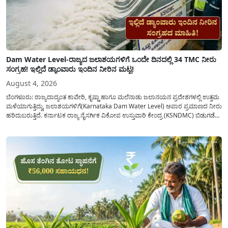
Dam Water Level-ರಾಜ್ಯದ ಜಲಾಶಯಗಳಿಗೆ ಒಂದೇ ದಿನದಲ್ಲಿ 34 TMC ನೀರು
ಸಂಗ್ರಹ! ಇಲ್ಲಿದೆ ಡ್ಯಾಂವಾರು ಇಂದಿನ ನೀರಿನ ಮಟ್ಟ!
August 4, 2026
ಬೆಂಗಳೂರು: ರಾಜ್ಯದಾದ್ಯಂತ ಕಾವೇರಿ, ಕೃಷ್ಣಾ ಹಾಗೂ ಮಲೆನಾಡು ಜಲಾನಯನ ಪ್ರದೇಶಗಳಲ್ಲಿ ಉತ್ತಮ
ಮಳೆಯಾಗುತ್ತಿದ್ದು, ಜಲಾಶಯಗಳಿಗೆ(Karnataka Dam Water Level) ಅಪಾರ ಪ್ರಮಾಣದ ನೀರು
ಹರಿದುಬರುತ್ತಿದೆ. ಕರ್ನಾಟಕ ರಾಜ್ಯ ನೈಸರ್ಗಿಕ ವಿಕೋಪ ಉಸ್ತುವಾರಿ ಕೇಂದ್ರ (KSNDMC) ಬಿಡುಗಡೆ
ಮಾಡಿರುವ ಆಗಸ್ಟ್ 04, 2026ರ ವರದಿಯಂತೆ, ರಾಜ್ಯದ ಪ್ರಮುಖ 14 ಜಲಾಶಯಗಳಿಗೆ ಒಂದೇ
ದಿನದಲ್ಲಿ ಬರೋಬ್ಬರಿ 34.8 TMC...