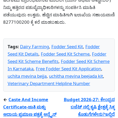
ನಿಮ್ಮ ಹತ್ತಿರದ ಪಶುವೈದ್ಯಾಧಿಕಾರಿಗಳನ್ನು ಸಂಪರ್ಕಿಸಿ ಮಾಹಿತಿ
ಪಡೆಯುವುದು ಉತ್ತಮ. ಹೆಚ್ಚಿನ ಮಾಹಿತಿಗಾಗಿ ಇಲಾಖೆಯ ಸಹಾಯವಾಣಿ
8277100200 ಕ್ಕೆ ಕರೆ ಮಾಡಬಹುದು.
Tags:
Dairy Farming
,
Fodder Seed Kit
,
Fodder
Seed Kit Details
,
Fodder Seed Kit Scheme
,
Fodder
Seed Kit Scheme Benefits
,
Fodder Seed Kit Scheme
In Karnataka
,
Free Fodder Seed Kit Application
,
uchita mevina bejja
,
uchitha mevina beejada kit
,
Veterinary Department Helpline Number
←
Caste And Income
Budget 2026-27: ಕೇಂದ್ರದ
Certificate-ಜಾತಿ ಮತ್ತು
ಬಜೆಟ್ ನಲ್ಲಿ ಕೃಷಿ ಕ್ಷೇತ್ರಕ್ಕೆ ಸಿಕ್ಕ
ಆದಾಯ ಪ್ರಮಾಣ ಪತ್ರಕ್ಕೆ ಆನ್ಲೈನ್
ಕೊಡುಗೆಗಳೇನು?ಇಲ್ಲಿದೆ