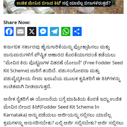
Share Now:
Facebook
Email
X
Messenger
Telegram
WhatsApp
Share
ಕರ್ನಾಟಕ ಸರ್ಕಾರವು ಹೈನುಗಾರಿಕೆಯನ್ನು ಪ್ರೋತ್ಸಾಹಿಸಲು ಮತ್ತು
ಜಾನುವಾರುಗಳಿಗೆ ಪೌಷ್ಟಿಕ ಆಹಾರದ ಕೊರತೆಯಾಗದಂತೆ ತಡೆಯಲು
"ಮೇವಿನ ಕಿರು ಪೊಟ್ಟಣಗಳ ವಿತರಣೆ ಯೋಜನೆ" (Free Fodder Seed
Kit Scheme) ಜಾರಿಗೆ ತಂದಿದೆ. ಪಶುಸಂಗೋಪನಾ ಮತ್ತು
ಪಶುವೈದ್ಯಕೀಯ ಸೇವಾ ಇಲಾಖೆಯ ಮೂಲಕ ಕೃಷಿಕರಿಗೆ ಈ ಕಿಟ್‌ಗಳನ್ನು
ಉಚಿತವಾಗಿ ನೀಡಲಾಗುತ್ತದೆ.
ಅನೇಕ ರೈತರಿಗೆ ಈ ಯೋಜನೆಯ ಬಗ್ಗೆ ಮಾಹಿತಿಯ ಕೊರತೆ ಇದ್ದು ಉಚಿತ
ಮೇವಿನ ಬೀಜದ ಕಿಟ್(Fodder Seed Kit Scheme In
Karnataka) ಅನ್ನು ಪಡೆಯಲು ಅರ್ಜಿಯನ್ನು ಸಲ್ಲಿಸಲು ಯಾವೆಲ್ಲ
ಕ್ರಮಗಳನ್ನು ಅನುಸರಿಸಬೇಕು? ಎಲ್ಲಿ ಅರ್ಜಿ ಸಲ್ಲಿಸಬೇಕು? ಅರ್ಜಿ ಸಲ್ಲಿಸಲು