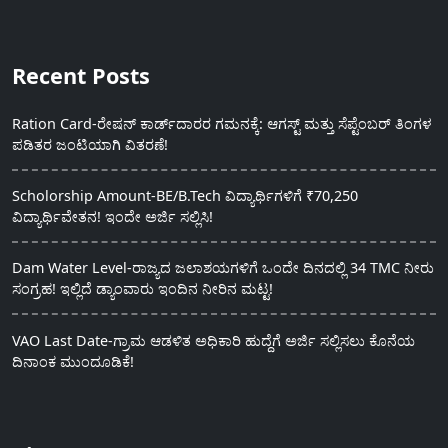
Recent Posts
Ration Card-ರೇಷನ್ ಕಾರ್ಡ್‍ದಾರರ ಗಮನಕ್ಕೆ: ಆಗಸ್ಟ್ ಮತ್ತು ಸೆಪ್ಟೆಂಬರ್ ತಿಂಗಳ
ಪಡಿತರ ಜಂಟಿಯಾಗಿ ವಿತರಣೆ!
Scholorship Amount-BE/B.Tech ವಿದ್ಯಾರ್ಥಿಗಳಿಗೆ ₹70,250
ವಿದ್ಯಾರ್ಥಿವೇತನ! ಇಂದೇ ಅರ್ಜಿ ಸಲ್ಲಿಸಿ!
Dam Water Level-ರಾಜ್ಯದ ಜಲಾಶಯಗಳಿಗೆ ಒಂದೇ ದಿನದಲ್ಲಿ 34 TMC ನೀರು
ಸಂಗ್ರಹ! ಇಲ್ಲಿದೆ ಡ್ಯಾಂವಾರು ಇಂದಿನ ನೀರಿನ ಮಟ್ಟ!
VAO Last Date-ಗ್ರಾಮ ಆಡಳಿತ ಅಧಿಕಾರಿ ಹುದ್ದೆಗೆ ಅರ್ಜಿ ಸಲ್ಲಿಸಲು ಕೊನೆಯ
ದಿನಾಂಕ ಮುಂದೂಡಿಕೆ!