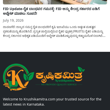
FID Update-ರೈತ ಬಾಂಧವರ ಗಮನಕ್ಕೆ: FID ಅನ್ನು ಕೇಂದ್ರ ಸರ್ಕಾರದ ಐಡಿಗೆ
ಅಪ್ಡೇಟ್ ಮಾಡಲು ಸೂಚನೆ!
July 19, 2026
ದಾವಣಗೆರೆ: ರಾಜ್ಯದ ಸಮಸ್ತ ರೈತ ಬಾಂಧವರಿಗೆ ಕೃಷಿ ಇಲಾಖೆಯು ಒಂದು ಅತ್ಯಂತ ಮಹತ್ವದ
ಪ್ರಕಟಣೆಯನ್ನು ಹೊರಡಿಸಿದೆ. ಪ್ರಸ್ತುತ ಚಾಲ್ತಿಯಲ್ಲಿರುವ ರೈತರ ಫ್ರೂಟ್ಸ್ (FRUITS) ರೈತರ ಐಡಿಯನ್ನು
ಕೇಂದ್ರ ಸರ್ಕಾರದ ಅಧಿಕೃತ ಐಡಿಯೊಂದಿಗೆ ಅಪ್ಡೇಟ್ ಮಾಡಿಕೊಳ್ಳುವುದನ್ನು ಕಡ್ಡಾಯಗೊಳಿಸಲಾಗಿದೆ.
ಸರ್ಕಾರದ ವಿವಿಧ ಯೋಜನೆಗಳ ಪ್ರಯೋಜನಗಳನ್ನು ಯಾವುದೇ ಅಡಚಣೆಯಿಲ್ಲದೆ ನೇರವಾಗಿ
ಪಡೆದುಕೊಳ್ಳಲು ಈ ಪ್ರಕ್ರಿಯೆಯು ಅತ್ಯಂತ ಅಗತ್ಯವಾಗಿದ್ದು, ಅರ್ಹ ರೈತರು...
Welcome to Krushikamitra.com your trusted source for the
latest news in Karnataka.