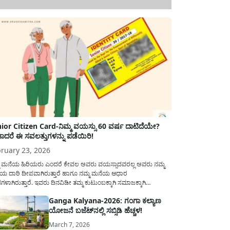
ior Citizen Card-ನಿಮ್ಮ ವಯಸ್ಸು 60 ವರ್ಷ ದಾಟಿದೆಯೇ?
ಾದರೆ ಈ ಸವಲತ್ತುಗಳನ್ನು ಪಡೆಯಿರಿ!
ruary 23, 2026
ಮ ಮನೆಯ ಹಿರಿಯರು ಎಂದರೆ ಕೇವಲ ಅವರು ವಯಸ್ಸಾದವರಲ್ಲ ಅವರು ನಮ್ಮ
ಯ ದಾರಿ ದೀಪವಾಗಿರುತ್ತಾರೆ ಹಾಗೂ ನಮ್ಮ ಮನೆಯ ಆಧಾರ
ಭಗಳಾಗಿರುತ್ತಾರೆ. ಇವರು ದಿನವಿಡೀ ತಮ್ಮ ಕುಟುಂಬಕ್ಕಾಗಿ ಸಮಾಜಕ್ಕಾಗಿ
ಿತಿರುತ್ತಾರೆ ಹಾಗೆಯೇ ಅವರು ತಮ್ಮ 60 ವರ್ಷಗಳ ನಂತರದ ಜೀವನವನ್ನು
Ganga Kalyana-2026: ಗಂಗಾ ಕಲ್ಯಾಣ
ಮದಿಯಿಂದ ಕಳೆಯಬೇಕೆಂಬುದು ಪ್ರತಿಯೊಬ್ಬರ ಕನಸಾಗಿರುತ್ತದೆ ಆದ್ದರಿಂದ
ಯೋಜನೆ ಬಜೆಟ್‌ನಲ್ಲಿ ಸಬ್ಸಿಡಿ ಹೆಚ್ಚಳ!
ಾರವು ಹಿರಿಯ ನಾಗರಿಕರ ಗುರುತಿನ ಚೀಟಿ...
March 7, 2026