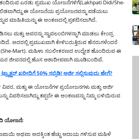
 ತಂದಿರುವ ಎರಡು ಪ್ರಮುಖ ಯೋಜನೆಗಳಿಗೆ(Lakhpati Didi/She-
ಸಲಿಡಲಾಗಿದ್ದು ಈ ಯೋಜನೆಯ ಪ್ರಯೋಜನವನ್ನು ಪಡೆಯಲು
ನುವ ಮಾಹಿತಿಯನ್ನು ಈ ಅಂಕಣದಲ್ಲಿ ಪ್ರಕಟಿಸಲಾಗಿದೆ.
ಿಸಲು ಮತ್ತು ಅವರನ್ನು ಸ್ವಾವಲಂಬಿಗಳನ್ನಾಗಿ ಮಾಡಲು ಕೇಂದ್ರ
ದೆ. ಅದರಲ್ಲಿ ಪ್ರಮುಖವಾಗಿ ಕೇಳಿಬರುತ್ತಿರುವ ಹೆಸರುಗಳೆಂದರೆ
ಾರ್ಟ್' (She-Mart). ಮಹಿಳಾ ಸಬಲೀಕರಣದ ಉದ್ದೇಶ ಹೊಂದಿರುವ ಈ
ೆಯರ ಜೀವನದಲ್ಲಿ ಹೊಸ ಆಶಾದೀಪವಾಗಿ ಮೂಡಿಬಂದಿವೆ.
್ಯಾಕ್ಟರ್ ಖರೀದಿಗೆ 50% ಸಬ್ಸಿಡಿ! ಅರ್ಜಿ ಸಲ್ಲಿಸುವುದು ಹೇಗೆ?
 ವಿವರ, ಮತ್ತು ಈ ಯೋಜನೆಗಳ ಪ್ರಯೋಜನಗಳು ಮತ್ತು ಅರ್ಜಿ
ಯನ್ನು ವಿವರಿಸಲಾಗಿದ್ದು ತಪ್ಪದೇ ಈ ಅಂಕಣವನ್ನು ನಿಮ್ಮ ಬಳಿಯಿರುವ
ೀದಿ ಯೋಜನೆ:
್ಷ ರೂಪಾಯಿ ಅಥವಾ ಅದಕ್ಕಿಂತ ಹೆಚ್ಚು ಆದಾಯ ಗಳಿಸುವ ಮಹಿಳೆ