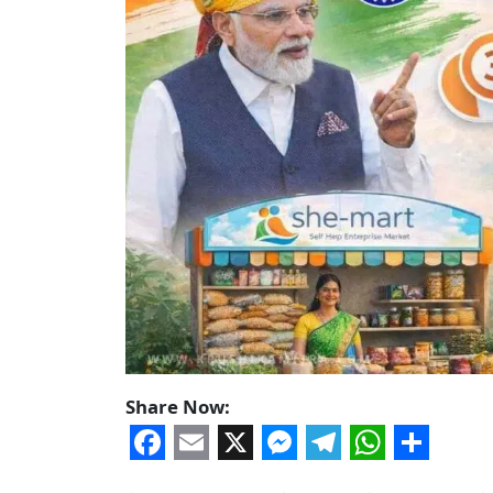
Share Now:
Facebook
Email
X
Messenger
Telegram
WhatsA
Share