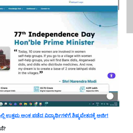
ಉತ್ತಮ ಅಂಕ ಪಡೆದ ವಿದ್ಯಾರ್ಥಿಗಳಿಗೆ ಶಿಷ್ಯವೇತನಕ್ಕೆ ಅರ್ಜಿ!
ನೆ?