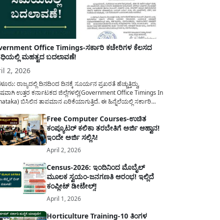
ernment Office Timings-ಸರ್ಕಾರಿ ಕಚೇರಿಗಳ ಕೆಲಸದ
ಿಯಲ್ಲಿ ಮಹತ್ವದ ಬದಲಾವಣೆ!
il 2, 2026
ಳೂರು: ರಾಜ್ಯದಲ್ಲಿ ದಿನದಿಂದ ದಿನಕ್ಕೆ ಸೂರ್ಯನ ಪ್ರಖರತೆ ಹೆಚ್ಚುತ್ತಿದ್ದು,
ಷವಾಗಿ ಉತ್ತರ ಕರ್ನಾಟಕದ ಜಿಲ್ಲೆಗಳಲ್ಲಿ(Government Office Timings In
ataka) ಬಿಸಿಲಿನ ತಾಪಮಾನ ಏರಿಕೆಯಾಗುತ್ತಿದೆ. ಈ ಹಿನ್ನೆಲೆಯಲ್ಲಿ ಸರ್ಕಾರಿ
ರರ ಹಿತದೃಷ್ಟಿಯಿಂದ ಹಾಗೂ ಸಾರ್ವಜನಿಕರ ಅನುಕೂಲಕ್ಕಾಗಿ ಕರ್ನಾಟಕ
Free Computer Courses-ಉಚಿತ
ಾರವು ಮಹತ್ವದ ನಿರ್ಧಾರವೊಂದನ್ನು ಕೈಗೊಂಡಿದೆ. ಕಿತ್ತೂರು ಕರ್ನಾಟಕ ಮತ್ತು
ಕಂಪ್ಯೂಟರ್ ಕಲಿಕಾ ತರಬೇತಿಗೆ ಅರ್ಜಿ ಆಹ್ವಾನ!
ಾಣ ಕರ್ನಾಟಕದ ಒಟ್ಟು 9 ಜಿಲ್ಲೆಗಳಲ್ಲಿ ಏಪ್ರಿಲ್...
ಇಂದೇ ಅರ್ಜಿ ಸಲ್ಲಿಸಿ!
April 2, 2026
Census-2026: ಇಂದಿನಿಂದ ಮೊಬೈಲ್
ಮೂಲಕ ಸ್ವಯಂ-ಜನಗಣತಿ ಆರಂಭ! ಇಲ್ಲಿದೆ
ಕಂಪ್ಲೀಟ್ ಡೀಟೇಲ್ಸ್!
April 1, 2026
Horticulture Training-10 ತಿಂಗಳ