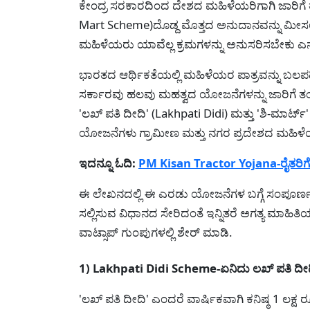
ಕೇಂದ್ರ ಸರಕಾರದಿಂದ ದೇಶದ ಮಹಿಳೆಯರಿಗಾಗಿ ಜಾರಿಗೆ
Mart Scheme)ದೊಡ್ದ ಮೊತ್ತದ ಅನುದಾನವನ್ನು ಮೀ
ಮಹಿಳೆಯರು ಯಾವೆಲ್ಲ ಕ್ರಮಗಳನ್ನು ಅನುಸರಿಸಬೇಕು ಎನ್
ಭಾರತದ ಆರ್ಥಿಕತೆಯಲ್ಲಿ ಮಹಿಳೆಯರ ಪಾತ್ರವನ್ನು ಬಲಪಡ
ಸರ್ಕಾರವು ಹಲವು ಮಹತ್ವದ ಯೋಜನೆಗಳನ್ನು ಜಾರಿಗೆ ತಂದಿ
'ಲಖ್ ಪತಿ ದೀದಿ' (Lakhpati Didi) ಮತ್ತು 'ಶಿ-ಮ
ಯೋಜನೆಗಳು ಗ್ರಾಮೀಣ ಮತ್ತು ನಗರ ಪ್ರದೇಶದ ಮಹಿಳ
ಇದನ್ನೂ ಓದಿ:
PM Kisan Tractor Yojana-ರೈತರಿಗೆ ಟ್ರ
ಈ ಲೇಖನದಲ್ಲಿ ಈ ಎರಡು ಯೋಜನೆಗಳ ಬಗ್ಗೆ ಸಂಪೂರ್ಣ
ಸಲ್ಲಿಸುವ ವಿಧಾನದ ಸೇರಿದಂತೆ ಇನ್ನಿತರೆ ಅಗತ್ಯ ಮಾಹಿತಿ
ವಾಟ್ಸಾಪ್ ಗುಂಪುಗಳಲ್ಲಿ ಶೇರ್ ಮಾಡಿ.
1) Lakhpati Didi Scheme-ಏನಿದು ಲಖ್ ಪತಿ ದ
'ಲಖ್ ಪತಿ ದೀದಿ' ಎಂದರೆ ವಾರ್ಷಿಕವಾಗಿ ಕನಿಷ್ಠ 1 ಲಕ