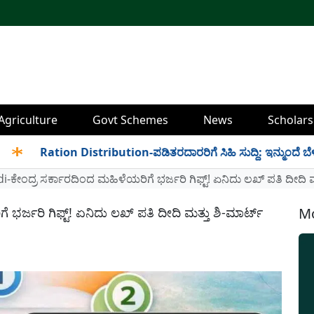
Agriculture
Govt Schemes
News
Scholars
Ration Distribution-ಪಡಿತರದಾರರಿಗೆ ಸಿಹಿ ಸುದ್ದಿ: ಇನ್ಮುಂದೆ ಬೆಳಿಗ್ಗೆ 6 
i-ಕೇಂದ್ರ ಸರ್ಕಾರದಿಂದ ಮಹಿಳೆಯರಿಗೆ ಭರ್ಜರಿ ಗಿಫ್ಟ್! ಏನಿದು ಲಖ್ ಪತಿ ದೀದಿ
ಭರ್ಜರಿ ಗಿಫ್ಟ್! ಏನಿದು ಲಖ್ ಪತಿ ದೀದಿ ಮತ್ತು ಶಿ-ಮಾರ್ಟ್
Mo