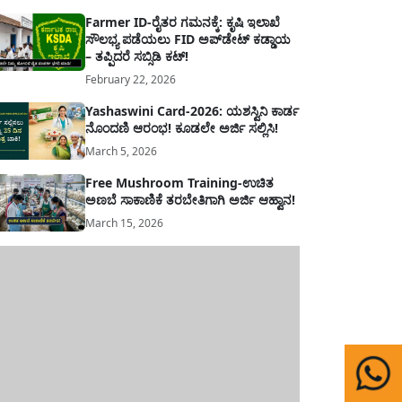
Farmer ID-ರೈತರ ಗಮನಕ್ಕೆ: ಕೃಷಿ ಇಲಾಖೆ
ಸೌಲಭ್ಯ ಪಡೆಯಲು FID ಅಪ್‌ಡೇಟ್ ಕಡ್ಡಾಯ
– ತಪ್ಪಿದರೆ ಸಬ್ಸಿಡಿ ಕಟ್!
February 22, 2026
Yashaswini Card-2026: ಯಶಸ್ವಿನಿ ಕಾರ್ಡ
ನೊಂದಣಿ ಆರಂಭ! ಕೂಡಲೇ ಅರ್ಜಿ ಸಲ್ಲಿಸಿ!
March 5, 2026
Free Mushroom Training-ಉಚಿತ
ಅಣಬೆ ಸಾಕಾಣಿಕೆ ತರಬೇತಿಗಾಗಿ ಅರ್ಜಿ ಆಹ್ವಾನ!
March 15, 2026