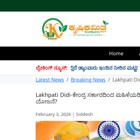
Home
4 TMC ನೀರು ಸಂಗ್ರಹ! ಇಲ್ಲಿದೆ ಡ್ಯಾಂವಾರು ಇಂದಿನ ನೀರಿನ ಮಟ್ಟ!
ಬ್ರೇಕಿಂಗ್ ನ್ಯೂಸ್:
✱
Latest News
Breaking News
Lakhpati Did
Lakhpati Didi-ಕೇಂದ್ರ ಸರ್ಕಾರದಿಂದ ಮಹಿಳೆಯರಿಗೆ 
ಯೋಜನೆ?
February 3, 2026 | Siddesh