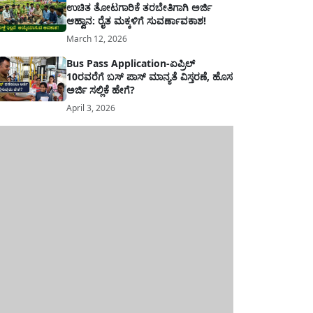
ಉಚಿತ ತೋಟಗಾರಿಕೆ ತರಬೇತಿಗಾಗಿ ಅರ್ಜಿ
ಆಹ್ವಾನ: ರೈತ ಮಕ್ಕಳಿಗೆ ಸುವರ್ಣಾವಕಾಶ!
March 12, 2026
Bus Pass Application-ಏಪ್ರಿಲ್
10ರವರೆಗೆ ಬಸ್ ಪಾಸ್ ಮಾನ್ಯತೆ ವಿಸ್ತರಣೆ, ಹೊಸ
ಅರ್ಜಿ ಸಲ್ಲಿಕೆ ಹೇಗೆ?
April 3, 2026