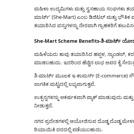
ಮಹಿಳಾ ಉದ್ಯಮಿಗಳು ಮತ್ತು ಸ್ವಸಹಾಯ ಸಂಘಗಳು ತಯಾರಿಸ
ಮಾರ್ಟ್' (She-Mart) ಎಂಬ ಡಿಜಿಟಲ್ ಮತ್ತು ಭೌತಿಕ ಮಾ
ತಯಾರಿಸಿದ ವಸ್ತುಗಳನ್ನು ನೇರವಾಗಿ ಗ್ರಾಹಕರಿಗೆ ತಲುಪ
She-Mart Scheme Benefits-ಶಿ-ಮಾರ್ಟ್ ಯೋಜ
ಮಹಿಳೆಯರು ತಾವು ತಯಾರಿಸಿದ ಹಪ್ಪಳ, ಸ್ಯಾಂಡಲ್, ಕರ
ಮಾಡಬಹುದು. ಇದರಿಂದ ಹೆಚ್ಚಿನ ಲಾಭ ಅವರ ಕೈ ಸೇರುತ್ತ
ಶಿ-ಮಾರ್ಟ್ ಮೂಲಕ ಇ-ಕಾಮರ್ಸ್ (E-commerce) ಸೌಲ
ಜಾಗತಿಕ ಮಟ್ಟದಲ್ಲಿ ಲಭ್ಯವಾಗುತ್ತವೆ.
ಉತ್ಪನ್ನಗಳನ್ನು ಆಕರ್ಷಕವಾಗಿ ಪ್ಯಾಕ್ ಮಾಡುವುದು ಮತ್ತ
ನೀಡುತ್ತದೆ.
ನಗರ ಪ್ರದೇಶಗಳಲ್ಲಿ ಆಯೋಜಿಸುವ ದೊಡ್ಡ ದೊಡ್ಡ ಮೇಳಗಳ
ರಿಯಾಯಿತಿ ದರದಲ್ಲಿ ಪಡೆಯಬಹುದು.