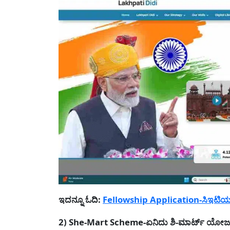
ಇದನ್ನೂ ಓದಿ:
Fellowship Application-ಸಿಇಟಿಯಲ್ಲಿ 
2) She-Mart Scheme-ಏನಿದು ಶಿ-ಮಾರ್ಟ್ ಯೋಜ