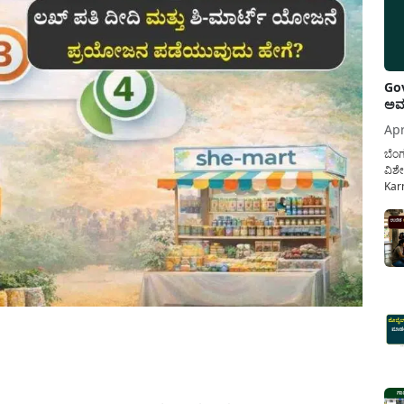
Gov
ಅವಧ
Apr
ಬೆಂಗ
ವಿಶೇ
Karn
ನೌಕ
ಸರ್ಕ
ಕಲ್ಯ
pp