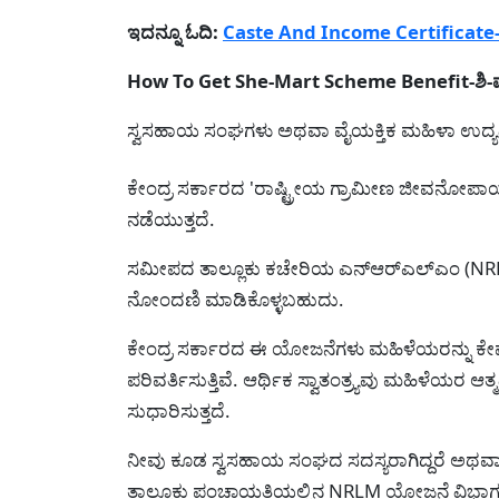
ಇದನ್ನೂ ಓದಿ:
Caste And Income Certificate-ಜಾತಿ 
How To Get She-Mart Scheme Benefit-ಶಿ
ಸ್ವಸಹಾಯ ಸಂಘಗಳು ಅಥವಾ ವೈಯಕ್ತಿಕ ಮಹಿಳಾ ಉದ
ಕೇಂದ್ರ ಸರ್ಕಾರದ 'ರಾಷ್ಟ್ರೀಯ ಗ್ರಾಮೀಣ ಜೀವನೋ
ನಡೆಯುತ್ತದೆ.
ಸಮೀಪದ ತಾಲ್ಲೂಕು ಕಚೇರಿಯ ಎನ್‌ಆರ್‌ಎಲ್‌ಎಂ (NRLM) 
ನೋಂದಣಿ ಮಾಡಿಕೊಳ್ಳಬಹುದು.
ಕೇಂದ್ರ ಸರ್ಕಾರದ ಈ ಯೋಜನೆಗಳು ಮಹಿಳೆಯರನ್ನು ಕೇವಲ
ಪರಿವರ್ತಿಸುತ್ತಿವೆ. ಆರ್ಥಿಕ ಸ್ವಾತಂತ್ರ್ಯವು ಮಹಿಳೆಯರ ಆ
ಸುಧಾರಿಸುತ್ತದೆ.
ನೀವು ಕೂಡ ಸ್ವಸಹಾಯ ಸಂಘದ ಸದಸ್ಯರಾಗಿದ್ದರೆ ಅಥವಾ 
ತಾಲ್ಲೂಕು ಪಂಚಾಯತಿಯಲ್ಲಿನ NRLM ಯೋಜನೆ ವಿಭಾಗದ ಅ