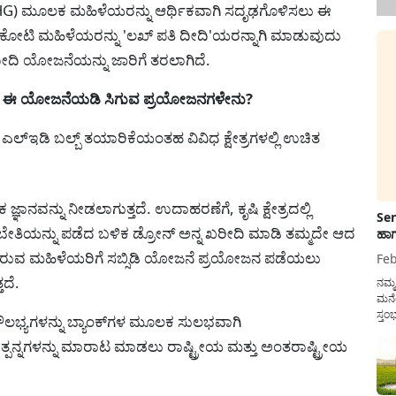
HG) ಮೂಲಕ ಮಹಿಳೆಯರನ್ನು ಆರ್ಥಿಕವಾಗಿ ಸದೃಢಗೊಳಿಸಲು ಈ
ಕೋಟಿ ಮಹಿಳೆಯರನ್ನು 'ಲಖ್ ಪತಿ ದೀದಿ'ಯರನ್ನಾಗಿ ಮಾಡುವುದು
ೀದಿ ಯೋಜನೆಯನ್ನು ಜಾರಿಗೆ ತರಲಾಗಿದೆ.
ಗೆ ಈ ಯೋಜನೆಯಡಿ ಸಿಗುವ ಪ್ರಯೋಜನಗಳೇನು?
ು ಎಲ್‌ಇಡಿ ಬಲ್ಬ್ ತಯಾರಿಕೆಯಂತಹ ವಿವಿಧ ಕ್ಷೇತ್ರಗಳಲ್ಲಿ ಉಚಿತ
ಜ್ಞಾನವನ್ನು ನೀಡಲಾಗುತ್ತದೆ. ಉದಾಹರಣೆಗೆ, ಕೃಷಿ ಕ್ಷೇತ್ರದಲ್ಲಿ
Sen
ಬೇತಿಯನ್ನು ಪಡೆದ ಬಳಿಕ ಡ್ರೋನ್ ಅನ್ನ ಖರೀದಿ ಮಾಡಿ ತಮ್ಮದೇ ಆದ
ಹಾಗ
ಂದಿರುವ ಮಹಿಳೆಯರಿಗೆ ಸಬ್ಸಿಡಿ ಯೋಜನೆ ಪ್ರಯೋಜನ ಪಡೆಯಲು
Feb
ತದೆ.
ನಮ್
ಮನೆ
ಸ್ತಂ
ೌಲಭ್ಯಗಳನ್ನು ಬ್ಯಾಂಕ್‌ಗಳ ಮೂಲಕ ಸುಲಭವಾಗಿ
ದುಡ
ಪನ್ನಗಳನ್ನು ಮಾರಾಟ ಮಾಡಲು ರಾಷ್ಟ್ರೀಯ ಮತ್ತು ಅಂತರಾಷ್ಟ್ರೀಯ
ನೆಮ್
ಸರ್ಕ