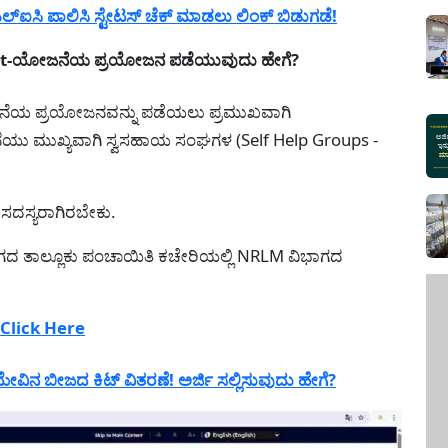
್ಐಸಿ ಪಾಲಿಸಿ ಸ್ಟೇಟಸ್ ಚೆಕ್ ಮಾಡಲು ಲಿಂಕ್ ಬಿಡುಗಡೆ!
fit-ಯೋಜನೆಯ ಪ್ರಯೋಜನ ಪಡೆಯುವುದು ಹೇಗೆ?
ನೆಯ ಪ್ರಯೋಜನವನ್ನು ಪಡೆಯಲು ಪ್ರಮುಖವಾಗಿ
ಯು ಮುಖ್ಯವಾಗಿ ಸ್ವಸಹಾಯ ಸಂಘಗಳ (Self Help Groups -
ದಸ್ಯರಾಗಿರಬೇಕು.
 ತಾಲ್ಲೂಕು ಪಂಚಾಯಿತಿ ಕಚೇರಿಯಲ್ಲಿ NRLM ವಿಭಾಗದ
Click Here
ವಿನ ಬೀಜದ ಕಿಟ್ ವಿತರಣೆ! ಅರ್ಜಿ ಸಲ್ಲಿಸುವುದು ಹೇಗೆ?