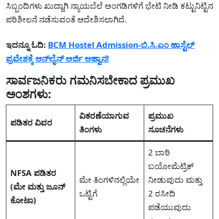
ಸಿಬ್ಬಂದಿಗಳು ಖುದ್ದಾಗಿ ನ್ಯಾಯಬೆಲೆ ಅಂಗಡಿಗಳಿಗೆ ಭೇಟಿ ನೀಡಿ ಕಟ್ಟುನಿಟ್ಟಿನ
ಪರಿಶೀಲನೆ ನಡೆಸುವಂತೆ ಆದೇಶಿಸಲಾಗಿದೆ.
ಇದನ್ನೂ ಓದಿ:
BCM Hostel Admission-ಬಿ.ಸಿ.ಎಂ ಹಾಸ್ಟೆಲ್
ಪ್ರವೇಶಕ್ಕೆ ಆನ್‌ಲೈನ್ ಅರ್ಜಿ ಆಹ್ವಾನ!
ಸಾರ್ವಜನಿಕರು ಗಮನಿಸಬೇಕಾದ ಪ್ರಮುಖ
ಅಂಶಗಳು:
ವಿತರಣೆಯಾಗುವ
ಪ್ರಮುಖ
ಪಡಿತರ ವಿವರ
ತಿಂಗಳು
ಸೂಚನೆಗಳು
2 ಬಾರಿ
ಬಯೋಮೆಟ್ರಿಕ್
NFSA ಪಡಿತರ
ಮೇ ತಿಂಗಳಿನಲ್ಲಿಯೇ
ನೀಡುವುದು ಮತ್ತು
(ಮೇ ಮತ್ತು ಜೂನ್
ಒಟ್ಟಿಗೆ
2 ರಸೀದಿ
ಕೋಟಾ)
ಪಡೆಯುವುದು