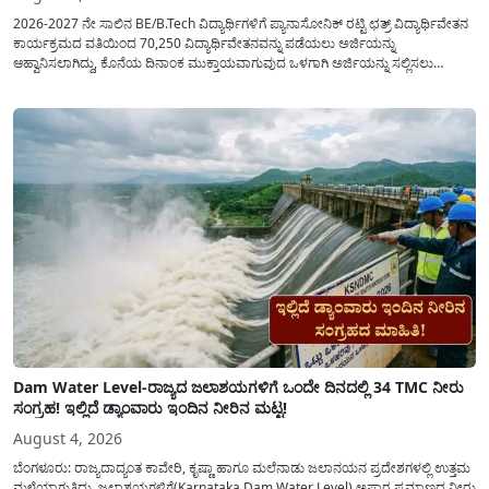
2026-2027 ನೇ ಸಾಲಿನ BE/B.Tech ವಿದ್ಯಾರ್ಥಿಗಳಿಗೆ ಪ್ಯಾನಾಸೋನಿಕ್ ರಟ್ಟಿ ಛತ್ರ್ ವಿದ್ಯಾರ್ಥಿವೇತನ
ಕಾರ್ಯಕ್ರಮದ ವತಿಯಿಂದ 70,250 ವಿದ್ಯಾರ್ಥಿವೇತನವನ್ನು ಪಡೆಯಲು ಅರ್ಜಿಯನ್ನು
ಆಹ್ವಾನಿಸಲಾಗಿದ್ದು, ಕೊನೆಯ ದಿನಾಂಕ ಮುಕ್ತಾಯವಾಗುವುದ ಒಳಗಾಗಿ ಅರ್ಜಿಯನ್ನು ಸಲ್ಲಿಸಲು
ಕೋರಿದೆ. ಆರ್ಥಿಕವಾಗಿ ಹಿಂದುಳಿದ ಹಾಗೂ ಬಡ ಕುಟುಂಬ ವರ್ಗದ ವಿದ್ಯಾರ್ಥಿಗಳು ಅವರ ಮುಂದಿನ
ಶಿಕ್ಷಣವನ್ನು ಮುಂದುವರಿಸಲು ಯಾವುದೇ ಅಡಚಣೆಯಾಗದಂತೆ ನೋಡಿಕೊಳ್ಳಲು ಈ ಯೋಜನೆಯನ್ನು
ಜಾರಿಗೆ...
Dam Water Level-ರಾಜ್ಯದ ಜಲಾಶಯಗಳಿಗೆ ಒಂದೇ ದಿನದಲ್ಲಿ 34 TMC ನೀರು
ಸಂಗ್ರಹ! ಇಲ್ಲಿದೆ ಡ್ಯಾಂವಾರು ಇಂದಿನ ನೀರಿನ ಮಟ್ಟ!
August 4, 2026
ಬೆಂಗಳೂರು: ರಾಜ್ಯದಾದ್ಯಂತ ಕಾವೇರಿ, ಕೃಷ್ಣಾ ಹಾಗೂ ಮಲೆನಾಡು ಜಲಾನಯನ ಪ್ರದೇಶಗಳಲ್ಲಿ ಉತ್ತಮ
ಮಳೆಯಾಗುತ್ತಿದ್ದು, ಜಲಾಶಯಗಳಿಗೆ(Karnataka Dam Water Level) ಅಪಾರ ಪ್ರಮಾಣದ ನೀರು