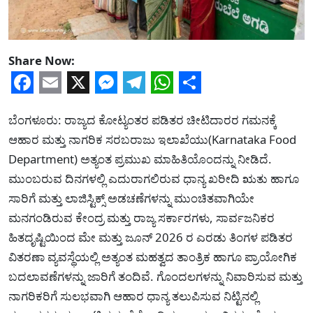
Share Now:
Facebook
Email
X
Messenger
Telegram
WhatsApp
Share
ಬೆಂಗಳೂರು: ರಾಜ್ಯದ ಕೋಟ್ಯಂತರ ಪಡಿತರ ಚೀಟಿದಾರರ ಗಮನಕ್ಕೆ
ಆಹಾರ ಮತ್ತು ನಾಗರಿಕ ಸರಬರಾಜು ಇಲಾಖೆಯು(Karnataka Food
Department) ಅತ್ಯಂತ ಪ್ರಮುಖ ಮಾಹಿತಿಯೊಂದನ್ನು ನೀಡಿದೆ.
ಮುಂಬರುವ ದಿನಗಳಲ್ಲಿ ಎದುರಾಗಲಿರುವ ಧಾನ್ಯ ಖರೀದಿ ಋತು ಹಾಗೂ
ಸಾರಿಗೆ ಮತ್ತು ಲಾಜಿಸ್ಟಿಕ್ಸ್ ಅಡಚಣೆಗಳನ್ನು ಮುಂಚಿತವಾಗಿಯೇ
ಮನಗಂಡಿರುವ ಕೇಂದ್ರ ಮತ್ತು ರಾಜ್ಯ ಸರ್ಕಾರಗಳು, ಸಾರ್ವಜನಿಕರ
ಹಿತದೃಷ್ಟಿಯಿಂದ ಮೇ ಮತ್ತು ಜೂನ್ 2026 ರ ಎರಡು ತಿಂಗಳ ಪಡಿತರ
ವಿತರಣಾ ವ್ಯವಸ್ಥೆಯಲ್ಲಿ ಅತ್ಯಂತ ಮಹತ್ವದ ತಾಂತ್ರಿಕ ಹಾಗೂ ಪ್ರಾಯೋಗಿಕ
ಬದಲಾವಣೆಗಳನ್ನು ಜಾರಿಗೆ ತಂದಿವೆ. ಗೊಂದಲಗಳನ್ನು ನಿವಾರಿಸುವ ಮತ್ತು
ನಾಗರಿಕರಿಗೆ ಸುಲಭವಾಗಿ ಆಹಾರ ಧಾನ್ಯ ತಲುಪಿಸುವ ನಿಟ್ಟಿನಲ್ಲಿ