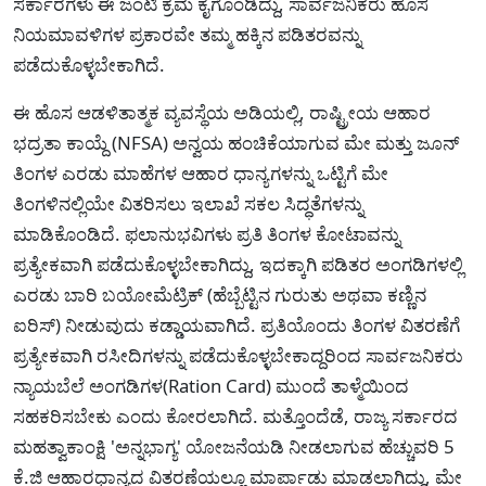
ಸರ್ಕಾರಗಳು ಈ ಜಂಟಿ ಕ್ರಮ ಕೈಗೊಂಡಿದ್ದು, ಸಾರ್ವಜನಿಕರು ಹೊಸ
ನಿಯಮಾವಳಿಗಳ ಪ್ರಕಾರವೇ ತಮ್ಮ ಹಕ್ಕಿನ ಪಡಿತರವನ್ನು
ಪಡೆದುಕೊಳ್ಳಬೇಕಾಗಿದೆ.
ಈ ಹೊಸ ಆಡಳಿತಾತ್ಮಕ ವ್ಯವಸ್ಥೆಯ ಅಡಿಯಲ್ಲಿ, ರಾಷ್ಟ್ರೀಯ ಆಹಾರ
ಭದ್ರತಾ ಕಾಯ್ದೆ (NFSA) ಅನ್ವಯ ಹಂಚಿಕೆಯಾಗುವ ಮೇ ಮತ್ತು ಜೂನ್
ತಿಂಗಳ ಎರಡು ಮಾಹೆಗಳ ಆಹಾರ ಧಾನ್ಯಗಳನ್ನು ಒಟ್ಟಿಗೆ ಮೇ
ತಿಂಗಳಿನಲ್ಲಿಯೇ ವಿತರಿಸಲು ಇಲಾಖೆ ಸಕಲ ಸಿದ್ಧತೆಗಳನ್ನು
ಮಾಡಿಕೊಂಡಿದೆ. ಫಲಾನುಭವಿಗಳು ಪ್ರತಿ ತಿಂಗಳ ಕೋಟಾವನ್ನು
ಪ್ರತ್ಯೇಕವಾಗಿ ಪಡೆದುಕೊಳ್ಳಬೇಕಾಗಿದ್ದು, ಇದಕ್ಕಾಗಿ ಪಡಿತರ ಅಂಗಡಿಗಳಲ್ಲಿ
ಎರಡು ಬಾರಿ ಬಯೋಮೆಟ್ರಿಕ್ (ಹೆಬ್ಬೆಟ್ಟಿನ ಗುರುತು ಅಥವಾ ಕಣ್ಣಿನ
ಐರಿಸ್) ನೀಡುವುದು ಕಡ್ಡಾಯವಾಗಿದೆ. ಪ್ರತಿಯೊಂದು ತಿಂಗಳ ವಿತರಣೆಗೆ
ಪ್ರತ್ಯೇಕವಾಗಿ ರಸೀದಿಗಳನ್ನು ಪಡೆದುಕೊಳ್ಳಬೇಕಾದ್ದರಿಂದ ಸಾರ್ವಜನಿಕರು
ನ್ಯಾಯಬೆಲೆ ಅಂಗಡಿಗಳ(Ration Card) ಮುಂದೆ ತಾಳ್ಮೆಯಿಂದ
ಸಹಕರಿಸಬೇಕು ಎಂದು ಕೋರಲಾಗಿದೆ. ಮತ್ತೊಂದೆಡೆ, ರಾಜ್ಯ ಸರ್ಕಾರದ
ಮಹತ್ವಾಕಾಂಕ್ಷಿ 'ಅನ್ನಭಾಗ್ಯ' ಯೋಜನೆಯಡಿ ನೀಡಲಾಗುವ ಹೆಚ್ಚುವರಿ 5
ಕೆ.ಜಿ ಆಹಾರಧಾನ್ಯದ ವಿತರಣೆಯಲ್ಲೂ ಮಾರ್ಪಾಡು ಮಾಡಲಾಗಿದ್ದು, ಮೇ