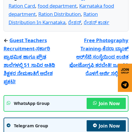
Ration Card
,
food department
,
Karnataka food
department
,
Ration Distribution
,
Ration
Distribution In Karnataka
,
ರ‍ೇಶನ್
,
ರ‍ೇಶನ್ ಕಾರ್ಡ
←
Guest Teachers
Free Photography
Recruitment-ಸರ್ಕಾರಿ
Training-ಕೆನರಾ ಬ್ಯಾಂಕ್
ಪ್ರಾಥಮಿಕ ಹಾಗೂ ಪ್ರೌಢ
ಆರ್‌ಸೆಟಿ ಸಂಸ್ಥೆಯಿಂದ ಉಚಿತ
ಶಾಲೆಗಳಲ್ಲಿ 51 ಸಾವಿರ ಅತಿಥಿ
ಫೋಟೋಗ್ರಫಿ ತರಬೇತಿ! ಜೂನ್ 3
ಶಿಕ್ಷಕರ ನೇಮಕಾತಿಗೆ ಆದೇಶ
ರೊಳಗೆ ಅರ್ಜಿ ಸಲ್ಲಿಸಿ!
→
ಪ್ರಕಟ!
Join Now
WhatsApp Group
Join Now
Telegram Group