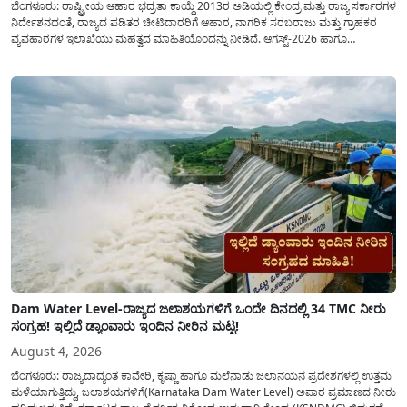
ಬೆಂಗಳೂರು: ರಾಷ್ಟ್ರೀಯ ಆಹಾರ ಭದ್ರತಾ ಕಾಯ್ದೆ 2013ರ ಅಡಿಯಲ್ಲಿ ಕೇಂದ್ರ ಮತ್ತು ರಾಜ್ಯ ಸರ್ಕಾರಗಳ
ನಿರ್ದೇಶನದಂತೆ, ರಾಜ್ಯದ ಪಡಿತರ ಚೀಟಿದಾರರಿಗೆ ಆಹಾರ, ನಾಗರಿಕ ಸರಬರಾಜು ಮತ್ತು ಗ್ರಾಹಕರ
ವ್ಯವಹಾರಗಳ ಇಲಾಖೆಯು ಮಹತ್ವದ ಮಾಹಿತಿಯೊಂದನ್ನು ನೀಡಿದೆ. ಆಗಸ್ಟ್-2026 ಹಾಗೂ
ಸೆಪ್ಟೆಂಬರ್-2026 ಈ ಎರಡೂ ತಿಂಗಳ ಆಹಾರ ಧಾನ್ಯಗಳ ವಿತರಣೆಯನ್ನು ಆಗಸ್ಟ್ ಮಾಹೆಯಲ್ಲೇ ಒಟ್ಟಿಗೆ
(ಜಂಟಿಯಾಗಿ) ನೀಡಲು ನಿರ್ಧರಿಸಲಾಗಿದೆ....
Dam Water Level-ರಾಜ್ಯದ ಜಲಾಶಯಗಳಿಗೆ ಒಂದೇ ದಿನದಲ್ಲಿ 34 TMC ನೀರು
ಸಂಗ್ರಹ! ಇಲ್ಲಿದೆ ಡ್ಯಾಂವಾರು ಇಂದಿನ ನೀರಿನ ಮಟ್ಟ!
August 4, 2026
ಬೆಂಗಳೂರು: ರಾಜ್ಯದಾದ್ಯಂತ ಕಾವೇರಿ, ಕೃಷ್ಣಾ ಹಾಗೂ ಮಲೆನಾಡು ಜಲಾನಯನ ಪ್ರದೇಶಗಳಲ್ಲಿ ಉತ್ತಮ
ಮಳೆಯಾಗುತ್ತಿದ್ದು, ಜಲಾಶಯಗಳಿಗೆ(Karnataka Dam Water Level) ಅಪಾರ ಪ್ರಮಾಣದ ನೀರು