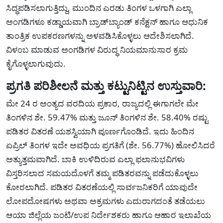
ಸಿದ್ಧಪಡಿಸಲಾಗುತ್ತಿದ್ದು, ಮುಂದಿನ ಎರಡು ತಿಂಗಳ ಒಳಗಾಗಿ ಎಲ್ಲಾ
ಅಂಗಡಿಗಳೂ ಕಡ್ಡಾಯವಾಗಿ ಬ್ರಾಡ್‌ಬ್ಯಾಂಡ್ ಕನೆಕ್ಷನ್ ಹಾಗೂ ಆಧುನಿಕ
ತಾಂತ್ರಿಕ ಉಪಕರಣಗಳನ್ನು ಅಳವಡಿಸಿಕೊಳ್ಳಲು ಆದೇಶಿಸಲಾಗಿದೆ.
ವಿಳಂಬ ಮಾಡುವ ಅಂಗಡಿಗಳ ವಿರುದ್ಧ ನಿಯಮಾನುಸಾರ ಕ್ರಮ
ಕೈಗೊಳ್ಳಲಾಗುವುದು.
ಪ್ರಗತಿ ಪರಿಶೀಲನೆ ಮತ್ತು ಕಟ್ಟುನಿಟ್ಟಿನ ಉಸ್ತುವಾರಿ:
ಮೇ 24 ರ ಅಂತ್ಯದ ವರದಿಯ ಪ್ರಕಾರ, ರಾಜ್ಯದಲ್ಲಿ ಈಗಾಗಲೇ ಮೇ
ತಿಂಗಳಿನ ಶೇ. 59.47% ಮತ್ತು ಜೂನ್ ತಿಂಗಳಿನ ಶೇ. 58.40% ರಷ್ಟು
ಪಡಿತರ ವಿತರಣೆ ಯಶಸ್ವಿಯಾಗಿ ಪೂರ್ಣಗೊಂಡಿದೆ. ಇದು ಹಿಂದಿನ
ಏಪ್ರಿಲ್ ತಿಂಗಳ ಇದೇ ಅವಧಿಯ ಪ್ರಗತಿಗೆ (ಶೇ. 56.77%) ಹೋಲಿಸಿದರೆ
ಅತ್ಯುತ್ತಮವಾಗಿದೆ. ಬಾಕಿ ಉಳಿದಿರುವ ಎಲ್ಲಾ ಫಲಾನುಭವಿಗಳು
ವಿಸ್ತರಿಸಲಾದ ಸಮಯದೊಳಗೆ ತಮ್ಮ ಪಡಿತರವನ್ನು ಪಡೆದುಕೊಳ್ಳಲು
ಕೋರಲಾಗಿದೆ. ಪಡಿತರ ವಿತರಣೆಯಲ್ಲಿ ಸಾರ್ವಜನಿಕರಿಗೆ ಯಾವುದೇ
ಲೋಪದೋಷಗಳು ಅಥವಾ ಅಕ್ರಮಗಳು ಎದುರಾಗದಂತೆ ತಡೆಯಲು
ಆಯಾ ಜಿಲ್ಲೆಯ ಜಂಟಿ/ಉಪ ನಿರ್ದೇಶಕರು ಹಾಗೂ ಆಹಾರ ಇಲಾಖೆಯ