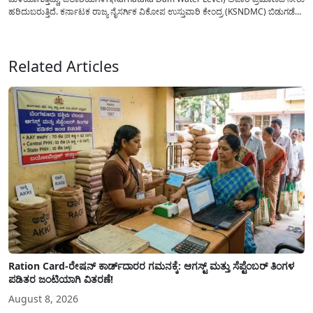
ಹರಿದುಬರುತ್ತಿದೆ. ಕರ್ನಾಟಕ ರಾಜ್ಯ ನೈಸರ್ಗಿಕ ವಿಕೋಪ ಉಸ್ತುವಾರಿ ಕೇಂದ್ರ (KSNDMC) ಬಿಡುಗಡೆ
ಮಾಡಿರುವ ಆಗಸ್ಟ್ 04, 2026ರ ವರದಿಯಂತೆ, ರಾಜ್ಯದ ಪ್ರಮುಖ 14 ಜಲಾಶಯಗಳಿಗೆ ಒಂದೇ
ದಿನದಲ್ಲಿ ಬರೋಬ್ಬರಿ 34.8 TMC...
Related Articles
Ration Card-ರೇಷನ್ ಕಾರ್ಡ್‍ದಾರರ ಗಮನಕ್ಕೆ: ಆಗಸ್ಟ್ ಮತ್ತು ಸೆಪ್ಟೆಂಬರ್ ತಿಂಗಳ
ಪಡಿತರ ಜಂಟಿಯಾಗಿ ವಿತರಣೆ!
August 8, 2026