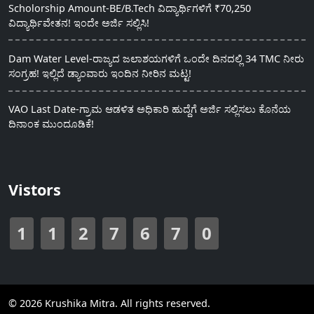
Scholorship Amount-BE/B.Tech ವಿದ್ಯಾರ್ಥಿಗಳಿಗೆ ₹70,250
ವಿದ್ಯಾರ್ಥಿವೇತನ! ಇಂದೇ ಅರ್ಜಿ ಸಲ್ಲಿಸಿ!
Dam Water Level-ರಾಜ್ಯದ ಜಲಾಶಯಗಳಿಗೆ ಒಂದೇ ದಿನದಲ್ಲಿ 34 TMC ನೀರು
ಸಂಗ್ರಹ! ಇಲ್ಲಿದೆ ಡ್ಯಾಂವಾರು ಇಂದಿನ ನೀರಿನ ಮಟ್ಟ!
VAO Last Date-ಗ್ರಾಮ ಆಡಳಿತ ಅಧಿಕಾರಿ ಹುದ್ದೆಗೆ ಅರ್ಜಿ ಸಲ್ಲಿಸಲು ಕೊನೆಯ
ದಿನಾಂಕ ಮುಂದೂಡಿಕೆ!
Vistors
1
1
2
7
6
7
0
© 2026 Krushika Mitra. All rights reserved.