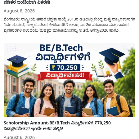
ಪಡಿತರ ಜಂಟಿಯಾಗಿ ವಿತರಣೆ!
August 8, 2026
ಬೆಂಗಳೂರು: ರಾಷ್ಟ್ರೀಯ ಆಹಾರ ಭದ್ರತಾ ಕಾಯ್ದೆ 2013ರ ಅಡಿಯಲ್ಲಿ ಕೇಂದ್ರ ಮತ್ತು ರಾಜ್ಯ ಸರ್ಕಾರಗಳ
ನಿರ್ದೇಶನದಂತೆ, ರಾಜ್ಯದ ಪಡಿತರ ಚೀಟಿದಾರರಿಗೆ ಆಹಾರ, ನಾಗರಿಕ ಸರಬರಾಜು ಮತ್ತು ಗ್ರಾಹಕರ
ವ್ಯವಹಾರಗಳ ಇಲಾಖೆಯು ಮಹತ್ವದ ಮಾಹಿತಿಯೊಂದನ್ನು ನೀಡಿದೆ. ಆಗಸ್ಟ್-2026 ಹಾಗೂ
ಸೆಪ್ಟೆಂಬರ್-2026 ಈ ಎರಡೂ ತಿಂಗಳ ಆಹಾರ ಧಾನ್ಯಗಳ ವಿತರಣೆಯನ್ನು ಆಗಸ್ಟ್ ಮಾಹೆಯಲ್ಲೇ ಒಟ್ಟಿಗೆ
(ಜಂಟಿಯಾಗಿ) ನೀಡಲು ನಿರ್ಧರಿಸಲಾಗಿದೆ....
Scholorship Amount-BE/B.Tech ವಿದ್ಯಾರ್ಥಿಗಳಿಗೆ ₹70,250
ವಿದ್ಯಾರ್ಥಿವೇತನ! ಇಂದೇ ಅರ್ಜಿ ಸಲ್ಲಿಸಿ!
August 6, 2026