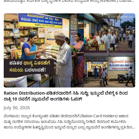
ಹರಿದುಬರುತ್ತಿದೆ. ಕರ್ನಾಟಕ ರಾಜ್ಯ ನೈಸರ್ಗಿಕ ವಿಕೋಪ ಉಸ್ತುವಾರಿ ಕೇಂದ್ರ (KSNDMC) ಬಿಡುಗಡೆ
ಮಾಡಿರುವ ಆಗಸ್ಟ್ 04, 2026ರ ವರದಿಯಂತೆ, ರಾಜ್ಯದ ಪ್ರಮುಖ 14 ಜಲಾಶಯಗಳಿಗೆ ಒಂದೇ
ದಿನದಲ್ಲಿ ಬರೋಬ್ಬರಿ 34.8 TMC...
Ration Distribution-ಪಡಿತರದಾರರಿಗೆ ಸಿಹಿ ಸುದ್ದಿ: ಇನ್ಮುಂದೆ ಬೆಳಿಗ್ಗೆ 6 ರಿಂದ
ರಾತ್ರಿ 10 ರವರೆಗೆ ನ್ಯಾಯಬೆಲೆ ಅಂಗಡಿಗಳು ಓಪನ್!
July 30, 2026
ಬೆಂಗಳೂರು: ರಾಜ್ಯದ ಕೋಟ್ಯಂತರ ಪಡಿತರ ಚೀಟಿದಾರರಿಗೆ (Ration Card Holders) ಆಹಾರ
ಮತ್ತು ನಾಗರಿಕ ಸರಬರಾಜು ಇಲಾಖೆಯು ಸಿಹಿ ಸುದ್ದಿಯೊಂದನ್ನು ನೀಡಿದೆ. ದಿನಗೂಲಿ ಕಾರ್ಮಿಕರು
ಹಾಗೂ ಉದ್ಯೋಗಿಗಳ ಹಿತದೃಷ್ಟಿಯಿಂದ ಇನ್ಮುಂದೆ ರಾಜ್ಯದ ಎಲ್ಲಾ ನ್ಯಾಯಬೆಲೆ ಅಂಗಡಿಗಳನ್ನು ಪ್ರತಿ ದಿನ
ಬೆಳಿಗ್ಗೆ 6:00 ಗಂಟೆಯಿಂದ ರಾತ್ರಿ 10:00 ಗಂಟೆಯವರೆಗೆ ಕಡ್ಡಾಯವಾಗಿ ತೆರೆದಿಟ್ಟು ಪಡಿತರ ಧಾನ್ಯ
ವಿತರಿಸುವಂತೆ ಇಲಾಖೆಯ...