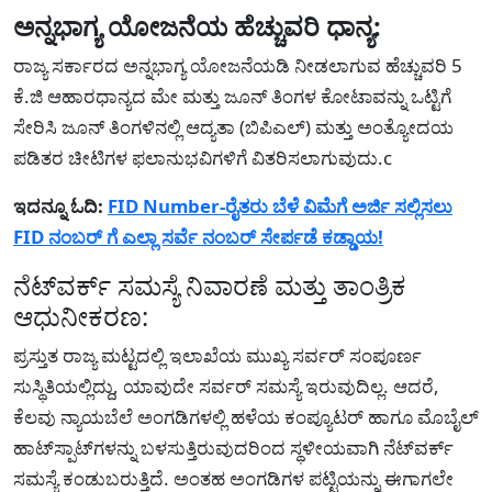
ಅನ್ನಭಾಗ್ಯ ಯೋಜನೆಯ ಹೆಚ್ಚುವರಿ ಧಾನ್ಯ:
ರಾಜ್ಯ ಸರ್ಕಾರದ ಅನ್ನಭಾಗ್ಯ ಯೋಜನೆಯಡಿ ನೀಡಲಾಗುವ ಹೆಚ್ಚುವರಿ 5
ಕೆ.ಜಿ ಆಹಾರಧಾನ್ಯದ ಮೇ ಮತ್ತು ಜೂನ್ ತಿಂಗಳ ಕೋಟಾವನ್ನು ಒಟ್ಟಿಗೆ
ಸೇರಿಸಿ ಜೂನ್ ತಿಂಗಳಿನಲ್ಲಿ ಆದ್ಯತಾ (ಬಿಪಿಎಲ್) ಮತ್ತು ಅಂತ್ಯೋದಯ
ಪಡಿತರ ಚೀಟಿಗಳ ಫಲಾನುಭವಿಗಳಿಗೆ ವಿತರಿಸಲಾಗುವುದು.c
ಇದನ್ನೂ ಓದಿ:
FID Number-ರೈತರು ಬೆಳೆ ವಿಮೆಗೆ ಅರ್ಜಿ ಸಲ್ಲಿಸಲು
FID ನಂಬರ್ ಗೆ ಎಲ್ಲಾ ಸರ್ವೆ ನಂಬರ್ ಸೇರ್ಪಡೆ ಕಡ್ಡಾಯ!
ನೆಟ್‌ವರ್ಕ್ ಸಮಸ್ಯೆ ನಿವಾರಣೆ ಮತ್ತು ತಾಂತ್ರಿಕ
ಆಧುನೀಕರಣ:
ಪ್ರಸ್ತುತ ರಾಜ್ಯ ಮಟ್ಟದಲ್ಲಿ ಇಲಾಖೆಯ ಮುಖ್ಯ ಸರ್ವರ್ ಸಂಪೂರ್ಣ
ಸುಸ್ಥಿತಿಯಲ್ಲಿದ್ದು, ಯಾವುದೇ ಸರ್ವರ್ ಸಮಸ್ಯೆ ಇರುವುದಿಲ್ಲ. ಆದರೆ,
ಕೆಲವು ನ್ಯಾಯಬೆಲೆ ಅಂಗಡಿಗಳಲ್ಲಿ ಹಳೆಯ ಕಂಪ್ಯೂಟರ್ ಹಾಗೂ ಮೊಬೈಲ್
ಹಾಟ್‌ಸ್ಪಾಟ್‌ಗಳನ್ನು ಬಳಸುತ್ತಿರುವುದರಿಂದ ಸ್ಥಳೀಯವಾಗಿ ನೆಟ್‌ವರ್ಕ್
ಸಮಸ್ಯೆ ಕಂಡುಬರುತ್ತಿದೆ. ಅಂತಹ ಅಂಗಡಿಗಳ ಪಟ್ಟಿಯನ್ನು ಈಗಾಗಲೇ