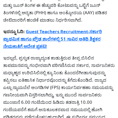
ಮತ್ತು ಜೂನ್ ತಿಂಗಳ ಈ ಹೆಚ್ಚುವರಿ ಕೋಟಾವನ್ನು ಒಟ್ಟಿಗೆ ಜೂನ್
ತಿಂಗಳಿನಲ್ಲಿ ಆದ್ಯತಾ (PHH) ಹಾಗೂ ಅಂತ್ಯೋದಯ (AAY) ಪಡಿತರ
ಚೀಟಿದಾರರಿಗೆ ಹಂಚಿಕೆ ಮಾಡಲು ನಿರ್ಧರಿಸಲಾಗಿದೆ.
ಇದನ್ನೂ ಓದಿ:
Guest Teachers Recruitment-ಸರ್ಕಾರಿ
ಪ್ರಾಥಮಿಕ ಹಾಗೂ ಪ್ರೌಢ ಶಾಲೆಗಳಲ್ಲಿ 51 ಸಾವಿರ ಅತಿಥಿ ಶಿಕ್ಷಕರ
ನೇಮಕಾತಿಗೆ ಆದೇಶ ಪ್ರಕಟ!
ಇದಲ್ಲದೆ, ಪ್ರಸ್ತುತ ರಾಜ್ಯಾದ್ಯಂತ ಕಾಡುತ್ತಿರುವ ತೀವ್ರ ಬಿಸಿಲಿನ
ತಾಪಮಾನವನ್ನು ಗಂಭೀರವಾಗಿ ಪರಿಗಣಿಸಿರುವ ಸರ್ಕಾರ, ಸಾರ್ವಜನಿಕರು
ಮಧ್ಯಾಹ್ನದ ಉರಿಬಿಸಿಲಿನಲ್ಲಿ ಕ್ಯೂ ನಿಂತು ತೊಂದರೆಗೀಡಾಗುವುದನ್ನು
ತಪ್ಪಿಸಲು ಐತಿಹಾಸಿಕ ನಿರ್ಧಾರವೊಂದನ್ನು ತೆಗೆದುಕೊಂಡಿದೆ. ರಾಜ್ಯದ
ಎಲ್ಲಾ ನ್ಯಾಯಬೆಲೆ ಅಂಗಡಿಗಳ (FPS) ಕಾರ್ಯನಿರ್ವಹಣಾ ಸಮಯವನ್ನು
ಗಣನೀಯವಾಗಿ ವಿಸ್ತರಿಸಲಾಗಿದ್ದು, ಇನ್ನು ಮುಂದೆ ಸಾರ್ವಜನಿಕರು
ಮುಂಜಾನೆ 6.00 ಗಂಟೆಯಿಂದ ಹಿಡಿದು ತಡರಾತ್ರಿ 10.00
ಗಂಟೆಯವರೆಗೆ ತಮಗೆ ಅನುಕೂಲಕರವಾದ ಸಮಯದಲ್ಲಿ ಹೋಗಿ
ಪಡಿತರವನ್ನು ಪಡೆದುಕೊಳ್ಳಬಹುದಾಗಿದೆ. ಈ ಸುದೀರ್ಘ ಸಮಯದ