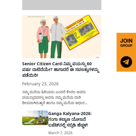
Senior Citizen Card-ನಿಮ್ಮ ವಯಸ್ಸು 60
ವರ್ಷ ದಾಟಿದೆಯೇ? ಹಾಗಾದರೆ ಈ ಸವಲತ್ತುಗಳನ್ನು
ಪಡೆಯಿರಿ!
February 23, 2026
ನಮ್ಮ ಮನೆಯ ಹಿರಿಯರು ಎಂದರೆ ಕೇವಲ ಅವರು
ವಯಸ್ಸಾದವರಲ್ಲ ಅವರು ನಮ್ಮ ಮನೆಯ ದಾರಿ
ದೀಪವಾಗಿರುತ್ತಾರೆ ಹಾಗೂ ನಮ್ಮ ಮನೆಯ ಆಧಾರ
ಸ್ತಂಭಗಳಾಗಿರುತ್ತಾರೆ. ಇವರು ದಿನವಿಡೀ ತಮ್ಮ ಕುಟುಂಬಕ್ಕಾಗಿ
Ganga Kalyana-2026:
ಸಮಾಜಕ್ಕಾಗಿ ದುಡಿತಿರುತ್ತಾರೆ ಹಾಗೆಯೇ ಅವರು ತಮ್ಮ 60
ಗಂಗಾ ಕಲ್ಯಾಣ ಯೋಜನೆ
ವರ್ಷಗಳ ನಂತರದ ಜೀವನವನ್ನು ನೆಮ್ಮದಿಯಿಂದ
ಕಳೆಯಬೇಕೆಂಬುದು ಪ್ರತಿಯೊಬ್ಬರ ಕನಸಾಗಿರುತ್ತದೆ ಆದ್ದರಿಂದ
ಬಜೆಟ್‌ನಲ್ಲಿ ಸಬ್ಸಿಡಿ ಹೆಚ್ಚಳ!
ಸರ್ಕಾರವು ಹಿರಿಯ ನಾಗರಿಕರ ಗುರುತಿನ ಚೀಟಿ...
March 7, 2026