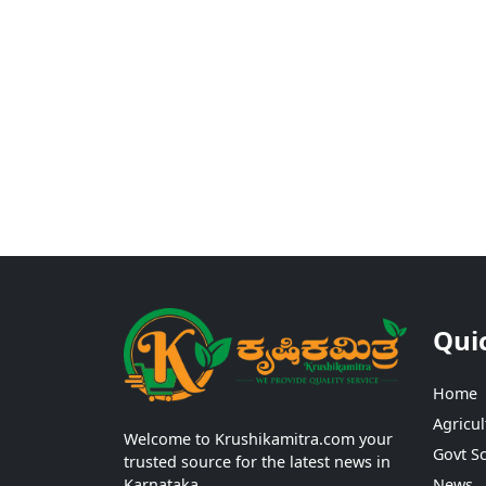
Qui
Home
Agricul
Welcome to Krushikamitra.com your
Govt S
trusted source for the latest news in
Karnataka.
News