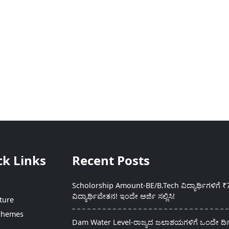
ck Links
Recent Posts
Scholorship Amount-BE/B.Tech ವಿದ್ಯಾರ್ಥಿಗಳಿಗೆ ₹
ವಿದ್ಯಾರ್ಥಿವೇತನ! ಇಂದೇ ಅರ್ಜಿ ಸಲ್ಲಿಸಿ!
ture
chemes
Dam Water Level-ರಾಜ್ಯದ ಜಲಾಶಯಗಳಿಗೆ ಒಂದೇ ದಿನದ