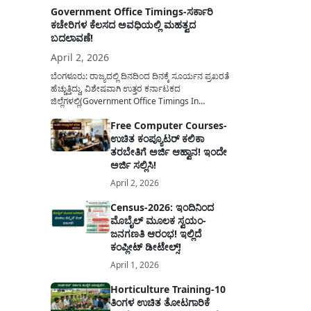
Government Office Timings-ಸರ್ಕಾರಿ
ಕಚೇರಿಗಳ ಕೆಲಸದ ಅವಧಿಯಲ್ಲಿ ಮಹತ್ವದ
ಬದಲಾವಣೆ!
April 2, 2026
ಬೆಂಗಳೂರು: ರಾಜ್ಯದಲ್ಲಿ ದಿನದಿಂದ ದಿನಕ್ಕೆ ಸೂರ್ಯನ ಪ್ರಖರತೆ
ಹೆಚ್ಚುತ್ತಿದ್ದು, ವಿಶೇಷವಾಗಿ ಉತ್ತರ ಕರ್ನಾಟಕದ
ಜಿಲ್ಲೆಗಳಲ್ಲಿ(Government Office Timings In
Karnataka) ಬಿಸಿಲಿನ ತಾಪಮಾನ ಏರಿಕೆಯಾಗುತ್ತಿದೆ. ಈ
Free Computer Courses-
ಹಿನ್ನೆಲೆಯಲ್ಲಿ ಸರ್ಕಾರಿ ನೌಕರರ ಹಿತದೃಷ್ಟಿಯಿಂದ ಹಾಗೂ
ಉಚಿತ ಕಂಪ್ಯೂಟರ್ ಕಲಿಕಾ
ಸಾರ್ವಜನಿಕರ ಅನುಕೂಲಕ್ಕಾಗಿ ಕರ್ನಾಟಕ ಸರ್ಕಾರವು
ಮಹತ್ವದ ನಿರ್ಧಾರವೊಂದನ್ನು ಕೈಗೊಂಡಿದೆ. ಕಿತ್ತೂರು ಕರ್ನಾಟಕ
ತರಬೇತಿಗೆ ಅರ್ಜಿ ಆಹ್ವಾನ! ಇಂದೇ
ಮತ್ತು ಕಲ್ಯಾಣ ಕರ್ನಾಟಕದ ಒಟ್ಟು 9 ಜಿಲ್ಲೆಗಳಲ್ಲಿ ಏಪ್ರಿಲ್...
ಅರ್ಜಿ ಸಲ್ಲಿಸಿ!
April 2, 2026
Census-2026: ಇಂದಿನಿಂದ
ಮೊಬೈಲ್ ಮೂಲಕ ಸ್ವಯಂ-
ಜನಗಣತಿ ಆರಂಭ! ಇಲ್ಲಿದೆ
ಕಂಪ್ಲೀಟ್ ಡೀಟೇಲ್ಸ್!
April 1, 2026
Horticulture Training-10
ತಿಂಗಳ ಉಚಿತ ತೋಟಗಾರಿಕೆ