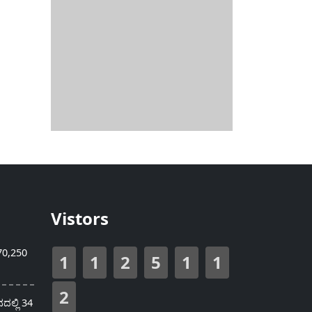
Vistors
70,250
1
1
2
5
1
1
2
ಲ್ಲಿ 34