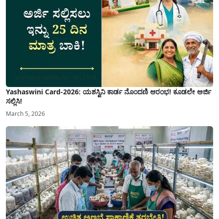
Yashaswini Card-2026: ಯಶಸ್ವಿನಿ ಕಾರ್ಡ ನೊಂದಣಿ ಆರಂಭ! ಕೂಡಲೇ ಅರ್ಜಿ
ಸಲ್ಲಿಸಿ!
March 5, 2026