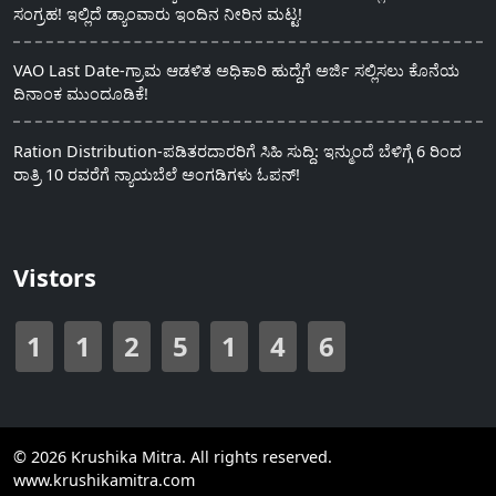
ಸಂಗ್ರಹ! ಇಲ್ಲಿದೆ ಡ್ಯಾಂವಾರು ಇಂದಿನ ನೀರಿನ ಮಟ್ಟ!
VAO Last Date-ಗ್ರಾಮ ಆಡಳಿತ ಅಧಿಕಾರಿ ಹುದ್ದೆಗೆ ಅರ್ಜಿ ಸಲ್ಲಿಸಲು ಕೊನೆಯ
ದಿನಾಂಕ ಮುಂದೂಡಿಕೆ!
Ration Distribution-ಪಡಿತರದಾರರಿಗೆ ಸಿಹಿ ಸುದ್ದಿ: ಇನ್ಮುಂದೆ ಬೆಳಿಗ್ಗೆ 6 ರಿಂದ
ರಾತ್ರಿ 10 ರವರೆಗೆ ನ್ಯಾಯಬೆಲೆ ಅಂಗಡಿಗಳು ಓಪನ್!
Vistors
1
1
2
5
1
4
6
© 2026 Krushika Mitra. All rights reserved.
www.krushikamitra.com