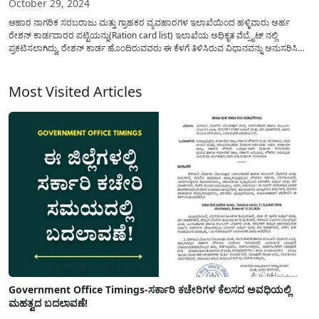
October 29, 2024
ಆಹಾರ ನಾಗರಿಕ ಸರಬರಾಜು ಮತ್ತು ಗ್ರಾಹಕರ ವ್ಯವಹಾರಗಳ ಇಲಾಖೆಯಿಂದ ಹಳ್ಳಿವಾರು ಅರ್ಹ
ರೇಶನ್ ಕಾರ್ಡದಾರರ ಪಟ್ಟಿಯನ್ನು(Ration card list) ಇಲಾಖೆಯ ಅಧಿಕೃತ ವೆಬ್ಸೈಟ್ ನಲ್ಲಿ
ಪ್ರಕಟಿಸಲಾಗಿದ್ದು, ರೇಶನ್ ಕಾರ್ಡ ಹೊಂದಿರುವವರು ಈ ಕೆಳಗೆ ತಿಳಿಸಿರುವ ವಿಧಾನವನ್ನು ಅನುಸರಿಸಿ
ಪಟ್ಟಿಯಲ್ಲಿ ನಿಮ್ಮ ಹೆಸರು ಇರುವುದನ್ನು ಖಚಿತಪಡಿಸಿಕೊಳ್ಳಬಹುದು. ಪ್ರತಿ ತಿಂಗಳು ಆಹಾರ
ಇಲಾಖೆಯಿಂದ ಮಾರ್ಗಸೂಚಿಯನ್ವಯ ನಿಯಮ ಮೀರಿದ ಅನರ್ಹ...
Most Visited Articles
Government Office Timings-ಸರ್ಕಾರಿ ಕಚೇರಿಗಳ ಕೆಲಸದ ಅವಧಿಯಲ್ಲಿ
ಮಹತ್ವದ ಬದಲಾವಣೆ!