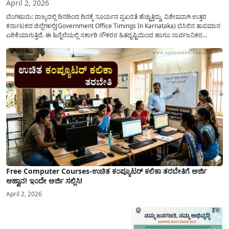
April 2, 2026
ಬೆಂಗಳೂರು: ರಾಜ್ಯದಲ್ಲಿ ದಿನದಿಂದ ದಿನಕ್ಕೆ ಸೂರ್ಯನ ಪ್ರಖರತೆ ಹೆಚ್ಚುತ್ತಿದ್ದು, ವಿಶೇಷವಾಗಿ ಉತ್ತರ
ಕರ್ನಾಟಕದ ಜಿಲ್ಲೆಗಳಲ್ಲಿ(Government Office Timings In Karnataka) ಬಿಸಿಲಿನ ತಾಪಮಾನ
ಏರಿಕೆಯಾಗುತ್ತಿದೆ. ಈ ಹಿನ್ನೆಲೆಯಲ್ಲಿ ಸರ್ಕಾರಿ ನೌಕರರ ಹಿತದೃಷ್ಟಿಯಿಂದ ಹಾಗೂ ಸಾರ್ವಜನಿಕರ
ಅನುಕೂಲಕ್ಕಾಗಿ ಕರ್ನಾಟಕ ಸರ್ಕಾರವು ಮಹತ್ವದ ನಿರ್ಧಾರವೊಂದನ್ನು ಕೈಗೊಂಡಿದೆ. ಕಿತ್ತೂರು ಕರ್ನಾಟಕ
ಮತ್ತು ಕಲ್ಯಾಣ ಕರ್ನಾಟಕದ ಒಟ್ಟು 9 ಜಿಲ್ಲೆಗಳಲ್ಲಿ ಏಪ್ರಿಲ್...
Free Computer Courses-ಉಚಿತ ಕಂಪ್ಯೂಟರ್ ಕಲಿಕಾ ತರಬೇತಿಗೆ ಅರ್ಜಿ
ಆಹ್ವಾನ! ಇಂದೇ ಅರ್ಜಿ ಸಲ್ಲಿಸಿ!
April 2, 2026