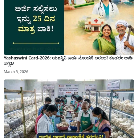
Yashaswini Card-2026: ಯಶಸ್ವಿನಿ ಕಾರ್ಡ ನೊಂದಣಿ ಆರಂಭ! ಕೂಡಲೇ ಅರ್ಜಿ
ಸಲ್ಲಿಸಿ!
March 5, 2026