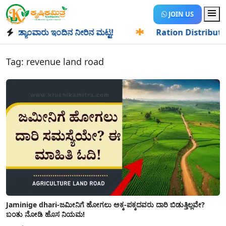
JOIN US
ಡ್ಯಾಂವಾರು ಇಂದಿನ ನೀರಿನ ಮಟ್ಟ!
✱
Ration Distribution-ಪಡಿತರ
Tag:
revenue land road
Jaminige dhari-ಜಮೀನಿಗೆ ಹೋಗಲು ಅಕ್ಕ-ಪಕ್ಕದವರು ದಾರಿ ಬಿಡುತ್ತಿಲ್ಲವೇ?
ಬಂತು ನೋಡಿ ಹೊಸ ನಿಯಮ!