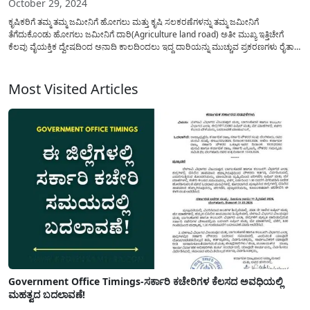
October 29, 2024
ಕೃಷಿಕರಿಗೆ ತಮ್ಮ ತಮ್ಮ ಜಮೀನಿಗೆ ಹೋಗಲು ಮತ್ತು ಕೃಷಿ ಸಲಕರಣೆಗಳನ್ನು ತಮ್ಮ ಜಮೀನಿಗೆ
ತೆಗೆದುಕೊಂಡು ಹೋಗಲು ಜಮೀನಿಗೆ ದಾರಿ(Agriculture land road) ಅತೀ ಮುಖ್ಯ ಇತ್ತಿಚೇಗೆ
ಕೆಲವು ವೈಯಕ್ತಿಕ ದ್ವೇಷದಿಂದ ಅನಾದಿ ಕಾಲದಿಂದಲು ಇದ್ದ ದಾರಿಯನ್ನು ಮುಚ್ಚುವ ಪ್ರಕರಣಗಳು ರೈತಾಪಿ
ವರ್ಗದಲ್ಲಿ ಹೆಚ್ಚುತ್ತಿದ್ದು ಇದಕ್ಕಾಗಿ ಸರಕಾರದಿಂದ ಕಟ್ಟು ನಿಟ್ಟಿನ ನಿಯಮವನ್ನು ಜಾರಿಗೆ ತರಲಾಗಿದೆ. ರೈತರು
ತಮ್ಮ...
Most Visited Articles
Government Office Timings-ಸರ್ಕಾರಿ ಕಚೇರಿಗಳ ಕೆಲಸದ ಅವಧಿಯಲ್ಲಿ
ಮಹತ್ವದ ಬದಲಾವಣೆ!