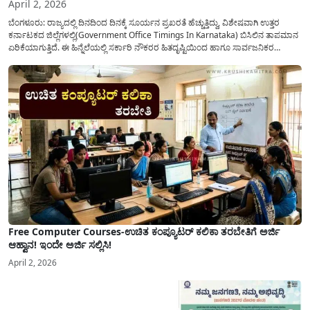
April 2, 2026
ಬೆಂಗಳೂರು: ರಾಜ್ಯದಲ್ಲಿ ದಿನದಿಂದ ದಿನಕ್ಕೆ ಸೂರ್ಯನ ಪ್ರಖರತೆ ಹೆಚ್ಚುತ್ತಿದ್ದು, ವಿಶೇಷವಾಗಿ ಉತ್ತರ
ಕರ್ನಾಟಕದ ಜಿಲ್ಲೆಗಳಲ್ಲಿ(Government Office Timings In Karnataka) ಬಿಸಿಲಿನ ತಾಪಮಾನ
ಏರಿಕೆಯಾಗುತ್ತಿದೆ. ಈ ಹಿನ್ನೆಲೆಯಲ್ಲಿ ಸರ್ಕಾರಿ ನೌಕರರ ಹಿತದೃಷ್ಟಿಯಿಂದ ಹಾಗೂ ಸಾರ್ವಜನಿಕರ
ಅನುಕೂಲಕ್ಕಾಗಿ ಕರ್ನಾಟಕ ಸರ್ಕಾರವು ಮಹತ್ವದ ನಿರ್ಧಾರವೊಂದನ್ನು ಕೈಗೊಂಡಿದೆ. ಕಿತ್ತೂರು ಕರ್ನಾಟಕ
ಮತ್ತು ಕಲ್ಯಾಣ ಕರ್ನಾಟಕದ ಒಟ್ಟು 9 ಜಿಲ್ಲೆಗಳಲ್ಲಿ ಏಪ್ರಿಲ್...
Free Computer Courses-ಉಚಿತ ಕಂಪ್ಯೂಟರ್ ಕಲಿಕಾ ತರಬೇತಿಗೆ ಅರ್ಜಿ
ಆಹ್ವಾನ! ಇಂದೇ ಅರ್ಜಿ ಸಲ್ಲಿಸಿ!
April 2, 2026