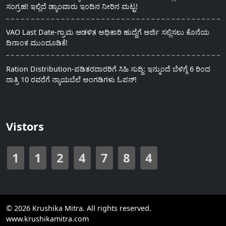
ಸಂಗ್ರಹ! ಇಲ್ಲಿದೆ ಡ್ಯಾಂವಾರು ಇಂದಿನ ನೀರಿನ ಮಟ್ಟ!
VAO Last Date-ಗ್ರಾಮ ಆಡಳಿತ ಅಧಿಕಾರಿ ಹುದ್ದೆಗೆ ಅರ್ಜಿ ಸಲ್ಲಿಸಲು ಕೊನೆಯ
ದಿನಾಂಕ ಮುಂದೂಡಿಕೆ!
Ration Distribution-ಪಡಿತರದಾರರಿಗೆ ಸಿಹಿ ಸುದ್ದಿ: ಇನ್ಮುಂದೆ ಬೆಳಿಗ್ಗೆ 6 ರಿಂದ
ರಾತ್ರಿ 10 ರವರೆಗೆ ನ್ಯಾಯಬೆಲೆ ಅಂಗಡಿಗಳು ಓಪನ್!
Vistors
1
1
2
4
7
8
4
© 2026 Krushika Mitra. All rights reserved.
www.krushikamitra.com