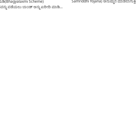
Samriddhi Yojana) ಅನುಷ್ಥಾನ ಮಾಡಲಾಗುತ್ತಿದ
ಿ(Bhagyalaxmi Scheme)
ಯೋಜನೆಯಡಿ ಹೆಣ್ಣು ಮಕ್ಕಳ ವಿಧ್ಯಾಭ್ಯಾಸಕ್ಕೆ ಮತ್ತ
ನ್ನು ಪಡೆಯಲು ಬಾಂಡ್ ಅನ್ನು ಖರೀದಿ ಮಾಡಿದ
ವೆಚ್ಚಕ್ಕೆ ಅರ್ಥಿಕವಾಗಿ ಸಬಲರಾಗಲು ನೆರವು ನೀಡಲಾಗ
ಭವಿ ಹೆಣ್ಣು ಮಕ್ಕಳಿಗೆ ತಮ್ಮ ಮೆಚ್ಯುರಿಟಿ
ಕೇಂದ್ರದಿಂದ ಸುಕನ್ಯಾ ಸಮೃದ್ಧಿ ಯೋಜನೆಯಲ್ಲಿ ಕ
ನೇರ ನಗದು ವರ್ಗಾವಣೆ(investment plans)
ಮಹತ್ವದ ಬದಲಾವಣೆಗಳನ್ನು ಮಾಡಲಾಗಿದ್ದು ಈ
ಾ ಮಾಡುವ ಕಾರ್ಯವನ್ನು ಈಗಾಗಲೇ ರಾಜ್ಯ
ಬದಲಾವಣೆಯಿಂದ ಫಲಾನುಭವಿಗಳಿಗೆ ಈ
 ಆರಂಭಿಸಲಾಗಿದೆ. ಭಾಗ್ಯಲಕ್ಷ್ಮಿ
ಯೋಜನೆಯ(best...
ಿ(Bhagyalaxmi Yojane)ಅರ್ಹ
ಗಳಿಂದ ಅರ್ಜಿಯನ್ನು ಸಂಗ್ರಹಣೆ ಮಾಡಿ ಈ
...