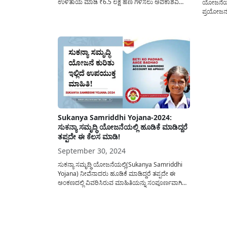
ಉಳಿತಾಯ ಮಾಡಿ ₹6.5 ಲಕ್ಷ ಹಣ ಗಳಿಸಲು ಅವಕಾಶವಿದ್ದು
ಯೋಜನೆಯಡ
ಇದರ ಕುರಿತು ಸಂಪೂರ್ಣ ವಿವರವನ್ನು ಈ ಅಂಕಣದಲ್ಲಿ
ಪ್ರಯೋಜನವ
ಹಂಚಿಕೊಳ್ಳಲಾಗಿದೆ. ಪ್ರಧಾನ ಮಂತ್ರಿ ನರೇಂದ್ರ ಮೋದಿಯವರ
ಅರ್ಹ ಫಲಾನು
ನೇತೃತ್ವದಲ್ಲಿ 2015 ರಿಂದ ಕೇಂದ್ರ ಸರ್ಕಾರವು “ಸುಕನ್ಯಾ
ಹಣವನ್ನು 
ಸಮೃದ್ಧಿ...
ಮೂಲಕ ಜಮ
ಸರಕಾರದಿಂದ
ಯೋಜನೆಯಡ
ಫಲಾನುಭವಿ
ಯೋಜನೆಯ
Sukanya Samriddhi Yojana-2024:
ಸುಕನ್ಯಾ ಸಮೃದ್ಧಿ ಯೋಜನೆಯಲ್ಲಿ ಹೂಡಿಕೆ ಮಾಡಿದ್ದರೆ
ತಪ್ಪದೇ ಈ ಕೆಲಸ ಮಾಡಿ!
September 30, 2024
ಸುಕನ್ಯಾ ಸಮೃದ್ಧಿ ಯೋಜನೆಯಲ್ಲಿ(Sukanya Samriddhi
Yojana) ನೀವೆನಾದರು ಹೂಡಿಕೆ ಮಾಡಿದ್ದರೆ ತಪ್ಪದೇ ಈ
ಅಂಕಣದಲ್ಲಿ ವಿವರಿಸಿರುವ ಮಾಹಿತಿಯನ್ನು ಸಂಪೂರ್ಣವಾಗಿ
ತಿಳಿದುಕೊಂಡು ಈ ಕ್ರಮ ತಪ್ಪದೇ ಅನುಸರಿಸಿ. ಸುಕನ್ಯಾ ಸಮೃದ್ಧಿ
ಯೋಜನೆಯಲ್ಲಿ ಹೂಡಿಕೆ ಮಾಡಿದ್ದರೆ, ಅಂತಹ ಗ್ರಾಹಕರಿಗೆ ಅತೀ
ಮುಖ್ಯವಾದ ಸುದ್ದಿಯನ್ನು ಇಲ್ಲಿ ಹಂಚಿಕೊಳ್ಳಲಾಗಿದೆ. ಈ
ಯೋಜನೆಗಳಿಗೆ ಸಂಬಂಧಿಸಿದ ನಿಯಮಗಳನ್ನು ಸರ್ಕಾರ