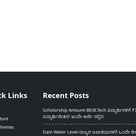
ck Links
Recent Posts
Scholorship Amount-BE/B.Tech ವಿದ್ಯಾರ್ಥಿಗಳಿಗೆ ₹
ವಿದ್ಯಾರ್ಥಿವೇತನ! ಇಂದೇ ಅರ್ಜಿ ಸಲ್ಲಿಸಿ!
ture
chemes
Dam Water Level-ರಾಜ್ಯದ ಜಲಾಶಯಗಳಿಗೆ ಒಂದೇ ದಿನದ