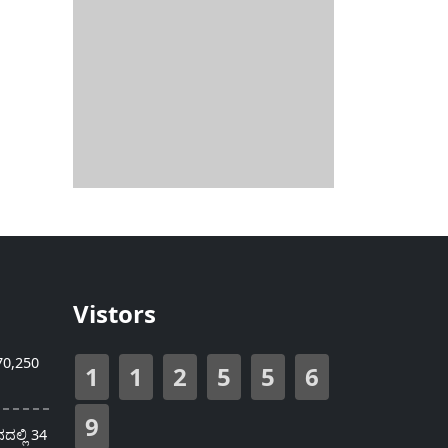
Vistors
70,250
1
1
2
5
5
6
9
ಲ್ಲಿ 34