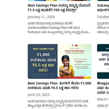
Best Savings Plan-ಸುಕನ್ಯಾ ಸಮೃದ್ಧಿ ಯೋಜನೆ:
Sukany
₹1.5 ಲಕ್ಷ ಹೂಡಿಕೆಗೆ ₹69 ಲಕ್ಷ ರಿಟರ್ನ್ಸ್!
ಆಫೀಸ್‌ನಲ
January 21, 2026
Octobe
ಇಂದಿನ ದಿನಮಾನದಲ್ಲಿ ದುಡಿಮೆಯ ಜೊತೆಗೆ
ಪ್ರಸ್ತುತ 
ಉಳಿತಾಯದ(Best Savings Plan) ಕಡೆ ಗಮನ
Office) 
ಕೊಡುವುದು ಅತೀ ಮುಖ್ಯವಾಗಿದ್ದು ಸುಕನ್ಯಾ ಸಮೃದ್ಧಿ ಯೋಜನೆ
ಅಡಿಯಲ್ಲಿ ಪ
ಅಡಿಯಲ್ಲಿ ಹೂಡಿಕೆ ಮಾಡಿ ಉತ್ತಮ ಆದಾಯವನ್ನು ಹೇಗೆ
ಅತೀ ಹೆಚ್ಚ
ಗಳಿಸಬಹುದು ಮತ್ತು ಈ ಯೋಜನೆಯ ಪ್ರಯೋಜನವನ್ನು
ಕುರಿತು ಒಂ
ಪಡೆಯಲು ಅರ್ಜಿ ಸಲ್ಲಿಸುವುದರಿಂದ ಕೊನೆಯವರೆಗಿನ
ಪ್ರಕಟಿಸಲಾಗ
ಸಂಪೂರ್ಣ ವಿವರವಾದ ಮಾಹಿತಿಯನ್ನು ಈ ಲೇಖನದಲ್ಲಿ
ಯೋಜನೆಗೆ(
ಪ್ರಕಟಿಸಲಾಗಿದೆ. ಪ್ರತಿಯೊಬ್ಬ ಪೋಷಕರಿಗೂ ತಮ್ಮ ಹೆಣ್ಣು...
Best Savings Plan- ತಿಂಗಳಿಗೆ ಕೇವಲ ₹1,000
Bhagyal
ಉಳಿತಾಯ ಮಾಡಿ ₹6.5 ಲಕ್ಷ ಹಣ ಗಳಿಸಿ!
ವರ್ಷ ತುಂ
ಜಮಾ! ಯಾ
June 23, 2025
March 
ಅಂಚೆ ಇಲಾಖೆಯ ಸುಕನ್ಯಾ ಸಮೃದ್ಧಿ ಯೋಜನೆ (SSY) ಯಡಿ
ಹೆಣ್ಣು ಮಕ್ಕಳ ಹೆಸರಿನಲ್ಲಿ ಪ್ರತಿ ರೂ ₹1,000/- ತಿಂಗಳು ರೂ
2006-07 ನೇ