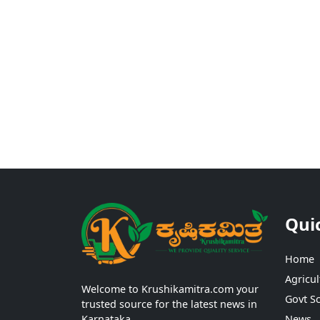
Qui
Home
Agricul
Welcome to Krushikamitra.com your
Govt S
trusted source for the latest news in
Karnataka.
News