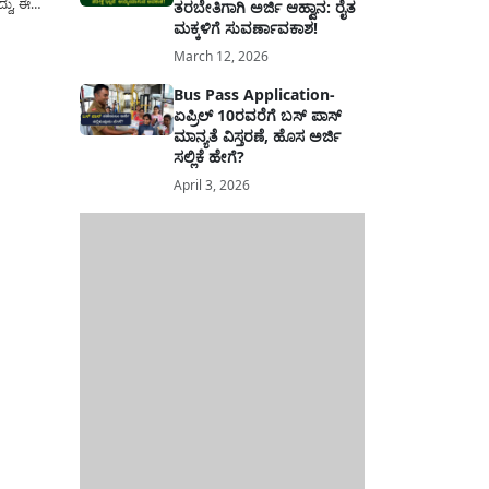
್ದು, ಈ
ತರಬೇತಿಗಾಗಿ ಅರ್ಜಿ ಆಹ್ವಾನ: ರೈತ
ು ಮದುವೆ
ಮಕ್ಕಳಿಗೆ ಸುವರ್ಣಾವಕಾಶ!
ುತ್ತದೆ.
March 12, 2026
ೇಲವು
Bus Pass Application-
ಏಪ್ರಿಲ್ 10ರವರೆಗೆ ಬಸ್ ಪಾಸ್
ಮಾನ್ಯತೆ ವಿಸ್ತರಣೆ, ಹೊಸ ಅರ್ಜಿ
ಸಲ್ಲಿಕೆ ಹೇಗೆ?
April 3, 2026