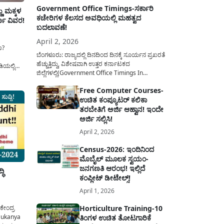
Government Office Timings-ಸರ್ಕಾರಿ
ು ಮಕ್ಕಳ
ಕಚೇರಿಗಳ ಕೆಲಸದ ಅವಧಿಯಲ್ಲಿ ಮಹತ್ವದ
ೂರ್ಣ ವಿವರ!
ಬದಲಾವಣೆ!
April 2, 2026
ಾ?
ಬೆಂಗಳೂರು: ರಾಜ್ಯದಲ್ಲಿ ದಿನದಿಂದ ದಿನಕ್ಕೆ ಸೂರ್ಯನ ಪ್ರಖರತೆ
ಹೆಚ್ಚುತ್ತಿದ್ದು, ವಿಶೇಷವಾಗಿ ಉತ್ತರ ಕರ್ನಾಟಕದ
ಯಲ್ಲಿ
ಜಿಲ್ಲೆಗಳಲ್ಲಿ(Government Office Timings In
ಣಕ್ಕಾಗಿ
Karnataka) ಬಿಸಿಲಿನ ತಾಪಮಾನ ಏರಿಕೆಯಾಗುತ್ತಿದೆ. ಈ
 ಮಾಡಲು ಈ
Free Computer Courses-
ಹಿನ್ನೆಲೆಯಲ್ಲಿ ಸರ್ಕಾರಿ ನೌಕರರ ಹಿತದೃಷ್ಟಿಯಿಂದ ಹಾಗೂ
ೀವು ಕೇವಲ
ಉಚಿತ ಕಂಪ್ಯೂಟರ್ ಕಲಿಕಾ
ಸಾರ್ವಜನಿಕರ ಅನುಕೂಲಕ್ಕಾಗಿ ಕರ್ನಾಟಕ ಸರ್ಕಾರವು
ಮಹತ್ವದ ನಿರ್ಧಾರವೊಂದನ್ನು ಕೈಗೊಂಡಿದೆ. ಕಿತ್ತೂರು ಕರ್ನಾಟಕ
ತರಬೇತಿಗೆ ಅರ್ಜಿ ಆಹ್ವಾನ! ಇಂದೇ
ಮತ್ತು ಕಲ್ಯಾಣ ಕರ್ನಾಟಕದ ಒಟ್ಟು 9 ಜಿಲ್ಲೆಗಳಲ್ಲಿ ಏಪ್ರಿಲ್...
ಅರ್ಜಿ ಸಲ್ಲಿಸಿ!
April 2, 2026
Census-2026: ಇಂದಿನಿಂದ
ಮೊಬೈಲ್ ಮೂಲಕ ಸ್ವಯಂ-
ಜನಗಣತಿ ಆರಂಭ! ಇಲ್ಲಿದೆ
ಧಿ
ಕಂಪ್ಲೀಟ್ ಡೀಟೇಲ್ಸ್!
April 1, 2026
 ಕೇಂದ್ರ
Horticulture Training-10
(Sukanya
ತಿಂಗಳ ಉಚಿತ ತೋಟಗಾರಿಕೆ