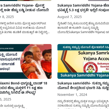
a Samriddhi Yojane- ಪೋಸ್ಟ್
Sukanya Samriddhi Yojana-ಹೆಣ್ಣ
್ಲಿ ಅತೀ ಹೆಚ್ಚು ಬಡ್ಡಿ ನೀಡುವ ಯೋಜನೆ!
ಭವಿಷ್ಯಕ್ಕೆ 5.3 ಲಕ್ಷ ಭದ್ರತೆ! ಇಲ್ಲಿದೆ ಸಂಪ
r 8, 2025
August 7, 2025
ದಿನಗಳಲ್ಲಿ ಅನೇಕ ಜನರು ಪೋಸ್ಟ್ ಆಫೀಸ್(Post
ಸ್ನೇಹಿತರೆ ನಿಮ್ಮ ಕುಟುಂಬದಲ್ಲಿ ಹೆಣ್ಣು ಮಗುವಿದೆಯ
ನಲ್ಲಿ ಲಭ್ಯವಿರುವ ವಿವಿಧ ಉಳಿತಾಯ ಯೋಜನೆ
ಹಾಗಾದರೆ ಈ ಕೂಡಲೇ ಸುಖನ್ಯ ಸಮೃದ್ಧಿ
್ರತಿ ತಿಂಗಳು ಹೂಡಿಕೆ ಮಾಡುತ್ತಾರೆ ಈ ನಿಟ್ಟಿನಲ್ಲಿ
ಯೋಜನೆ(Sukanya Samriddhi Yojana) ಅಡಿ
ು ಬಡ್ದಿಯನ್ನು ನೀಡುವ ಸುಕನ್ಯ ಸಮೃದ್ಧಿ ಯೋಜನೆಯ
ಖಾತೆ ತೆರೆಯಿರಿ. ನಿಮ್ಮ ಹೆಣ್ಣು ಮಗುವಿಗೆ ಉನ್ನತ ಶಿಕ್ಷ
ದಿಷ್ಟು ಅಗತ್ಯ ಮಾಹಿತಿಯನ್ನು ಇಂದಿನ ಅಂಕಣದಲ್ಲಿ
ಮತ್ತು ನಿಮ್ಮ ಮಕ್ಕಳ ಮದುವೆ ವೆಚ್ಚವನ್ನು ಕಡಿಮೆ
ಿದೆ. ನೀವೇನಾದ್ರೂ ಸುಕನ್ಯ ಸಮೃದ್ಧಿ
ಸುಕನ್ಯಾ ಸಮೃದ್ಧಿ ಯೋಜನೆ ಉಪಯುಕ್ತವಾಗಿದೆ. ನ
Sukanya Samriddhi Yojana) ಹೂಡಿಕೆ...
ಸಾವಿರ ರೂಪಾಯಿ ಉಳಿಸಿದರೆ ಸಾಕು ನಿಮ್ಮ...
axmi Bond-ಭಾಗ್ಯಲಕ್ಷ್ಮಿ ಬಾಂಡ್ 18
Sukanya samriddhi- ಸುಕನ್ಯಾ ಸಮೃದ್
ಬಿದ ಹೆಣ್ಣು ಮಕ್ಕಳಿಗೆ ₹1 ಲಕ್ಷ ಹಣ
ಯೋಜನೆ ಕೇಂದ್ರದಿಂದ ಭರ್ಜರಿ ಸಿಹಿ ಸುದ್ದಿ!
ರಿಗೆಲ್ಲ ಸಿಗಲಿದೆ ಈ ಸೌಲಭ್ಯ?
November 1, 2024
6, 2025
ನಮ್ಮ ದೇಶದಲ್ಲಿ ಹೆಣ್ಣು ಮಕ್ಕಳ ಉಜ್ವಲ ಭವಿಷ್ಯಕ್ಕಾಗಿ
ಸರಕಾರದಿಂದ ಸುಕನ್ಯಾ ಸಮೃದ್ಧಿ ಯೋಜನೆಯನ್ನು
 ಸಾಲಿನಲ್ಲಿ ಭಾಗ್ಯಲಕ್ಷ್ಮಿ