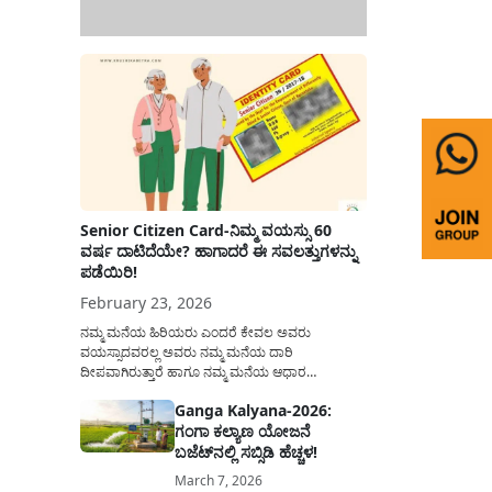
Senior Citizen Card-ನಿಮ್ಮ ವಯಸ್ಸು 60
ವರ್ಷ ದಾಟಿದೆಯೇ? ಹಾಗಾದರೆ ಈ ಸವಲತ್ತುಗಳನ್ನು
ಪಡೆಯಿರಿ!
February 23, 2026
ನಮ್ಮ ಮನೆಯ ಹಿರಿಯರು ಎಂದರೆ ಕೇವಲ ಅವರು
ವಯಸ್ಸಾದವರಲ್ಲ ಅವರು ನಮ್ಮ ಮನೆಯ ದಾರಿ
ದೀಪವಾಗಿರುತ್ತಾರೆ ಹಾಗೂ ನಮ್ಮ ಮನೆಯ ಆಧಾರ
ಸ್ತಂಭಗಳಾಗಿರುತ್ತಾರೆ. ಇವರು ದಿನವಿಡೀ ತಮ್ಮ ಕುಟುಂಬಕ್ಕಾಗಿ
Ganga Kalyana-2026:
ಸಮಾಜಕ್ಕಾಗಿ ದುಡಿತಿರುತ್ತಾರೆ ಹಾಗೆಯೇ ಅವರು ತಮ್ಮ 60
ಗಂಗಾ ಕಲ್ಯಾಣ ಯೋಜನೆ
ವರ್ಷಗಳ ನಂತರದ ಜೀವನವನ್ನು ನೆಮ್ಮದಿಯಿಂದ
ಕಳೆಯಬೇಕೆಂಬುದು ಪ್ರತಿಯೊಬ್ಬರ ಕನಸಾಗಿರುತ್ತದೆ ಆದ್ದರಿಂದ
ಬಜೆಟ್‌ನಲ್ಲಿ ಸಬ್ಸಿಡಿ ಹೆಚ್ಚಳ!
ಸರ್ಕಾರವು ಹಿರಿಯ ನಾಗರಿಕರ ಗುರುತಿನ ಚೀಟಿ...
March 7, 2026