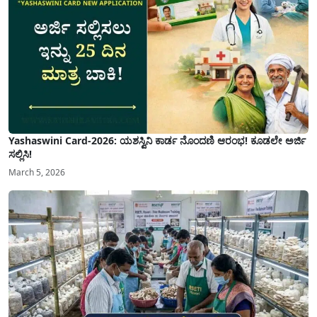
Yashaswini Card-2026: ಯಶಸ್ವಿನಿ ಕಾರ್ಡ ನೊಂದಣಿ ಆರಂಭ! ಕೂಡಲೇ ಅರ್ಜಿ
ಸಲ್ಲಿಸಿ!
March 5, 2026