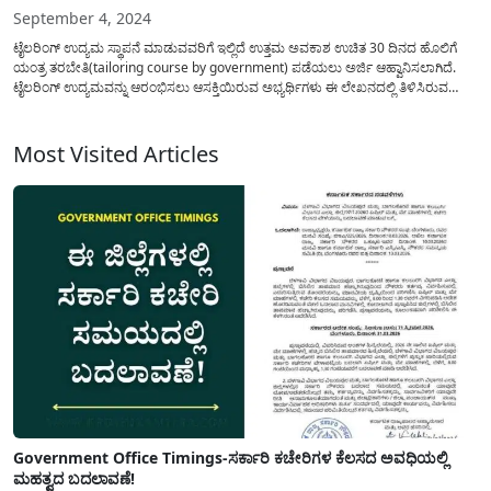
September 4, 2024
ಟೈಲರಿಂಗ್ ಉದ್ಯಮ ಸ್ಥಾಪನೆ ಮಾಡುವವರಿಗೆ ಇಲ್ಲಿದೆ ಉತ್ತಮ ಅವಕಾಶ ಉಚಿತ 30 ದಿನದ ಹೊಲಿಗೆ
ಯಂತ್ರ ತರಬೇತಿ(tailoring course by government) ಪಡೆಯಲು ಅರ್ಜಿ ಆಹ್ವಾನಿಸಲಾಗಿದೆ.
ಟೈಲರಿಂಗ್ ಉದ್ಯಮವನ್ನು ಆರಂಭಿಸಲು ಆಸಕ್ತಿಯಿರುವ ಅಭ್ಯರ್ಥಿಗಳು ಈ ಲೇಖನದಲ್ಲಿ ತಿಳಿಸಿರುವ
ಮಾಹಿತಿಯನ್ನು ಸಂಪೂರ್ಣವಾಗಿ ತಿಳಿದುಕೊಂಡು ತರಬೇತಿಯಲ್ಲಿ ಭಾಗವಹಿಸಿ ಈ ಉದ್ಯಮವನ್ನು
ಆರಂಭಿಸಬಹುದು. ಉಚಿತ ಟೈಲರಿಂಗ್ ತರಬೇತಿಯನ್ನು(tailoring business) ಪಡೆಯಲು...
Most Visited Articles
Government Office Timings-ಸರ್ಕಾರಿ ಕಚೇರಿಗಳ ಕೆಲಸದ ಅವಧಿಯಲ್ಲಿ
ಮಹತ್ವದ ಬದಲಾವಣೆ!