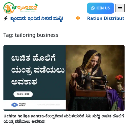
JOIN US
್ಯಾಂವಾರು ಇಂದಿನ ನೀರಿನ ಮಟ್ಟ!
✱
Ration Distribution-ಪಡಿತರದ
Tag:
tailoring business
Uchita holige yantra-ಕೇಂದ್ರದಿಂದ ಮಹಿಳೆಯರಿಗೆ ಸಿಹಿ ಸುದ್ದಿ! ಉಚಿತ ಹೊಲಿಗೆ
ಯಂತ್ರ ಪಡೆಯಲು ಅವಕಾಶ!