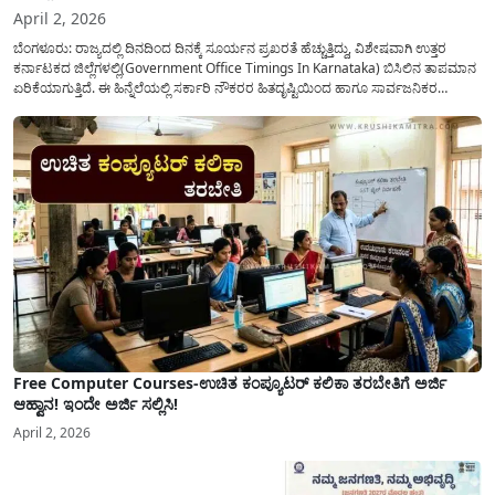
April 2, 2026
ಬೆಂಗಳೂರು: ರಾಜ್ಯದಲ್ಲಿ ದಿನದಿಂದ ದಿನಕ್ಕೆ ಸೂರ್ಯನ ಪ್ರಖರತೆ ಹೆಚ್ಚುತ್ತಿದ್ದು, ವಿಶೇಷವಾಗಿ ಉತ್ತರ
ಕರ್ನಾಟಕದ ಜಿಲ್ಲೆಗಳಲ್ಲಿ(Government Office Timings In Karnataka) ಬಿಸಿಲಿನ ತಾಪಮಾನ
ಏರಿಕೆಯಾಗುತ್ತಿದೆ. ಈ ಹಿನ್ನೆಲೆಯಲ್ಲಿ ಸರ್ಕಾರಿ ನೌಕರರ ಹಿತದೃಷ್ಟಿಯಿಂದ ಹಾಗೂ ಸಾರ್ವಜನಿಕರ
ಅನುಕೂಲಕ್ಕಾಗಿ ಕರ್ನಾಟಕ ಸರ್ಕಾರವು ಮಹತ್ವದ ನಿರ್ಧಾರವೊಂದನ್ನು ಕೈಗೊಂಡಿದೆ. ಕಿತ್ತೂರು ಕರ್ನಾಟಕ
ಮತ್ತು ಕಲ್ಯಾಣ ಕರ್ನಾಟಕದ ಒಟ್ಟು 9 ಜಿಲ್ಲೆಗಳಲ್ಲಿ ಏಪ್ರಿಲ್...
Free Computer Courses-ಉಚಿತ ಕಂಪ್ಯೂಟರ್ ಕಲಿಕಾ ತರಬೇತಿಗೆ ಅರ್ಜಿ
ಆಹ್ವಾನ! ಇಂದೇ ಅರ್ಜಿ ಸಲ್ಲಿಸಿ!
April 2, 2026