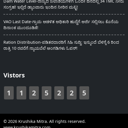
Dam Water Level-ರಾಜ್ಯದ ಜಲಾಶಯಗಳಿಗೆ ಒಂದೇ ದಿನದಲ್ಲಿ 34 TMC ನೀರು
ಸಂಗ್ರಹ! ಇಲ್ಲಿದೆ ಡ್ಯಾಂವಾರು ಇಂದಿನ ನೀರಿನ ಮಟ್ಟ!
VAO Last Date-ಗ್ರಾಮ ಆಡಳಿತ ಅಧಿಕಾರಿ ಹುದ್ದೆಗೆ ಅರ್ಜಿ ಸಲ್ಲಿಸಲು ಕೊನೆಯ
ದಿನಾಂಕ ಮುಂದೂಡಿಕೆ!
Ration Distribution-ಪಡಿತರದಾರರಿಗೆ ಸಿಹಿ ಸುದ್ದಿ: ಇನ್ಮುಂದೆ ಬೆಳಿಗ್ಗೆ 6 ರಿಂದ
ರಾತ್ರಿ 10 ರವರೆಗೆ ನ್ಯಾಯಬೆಲೆ ಅಂಗಡಿಗಳು ಓಪನ್!
Vistors
1
1
2
5
2
2
5
© 2026 Krushika Mitra. All rights reserved.
www.krushikamitra.com