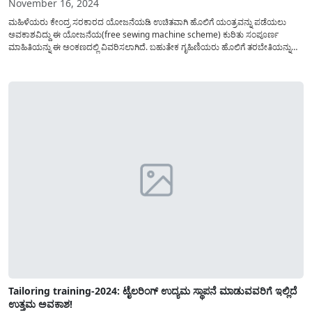
November 16, 2024
ಮಹಿಳೆಯರು ಕೇಂದ್ರ ಸರಕಾರದ ಯೋಜನೆಯಡಿ ಉಚಿತವಾಗಿ ಹೊಲಿಗೆ ಯಂತ್ರವನ್ನು ಪಡೆಯಲು
ಅವಕಾಶವಿದ್ದು ಈ ಯೋಜನೆಯ(free sewing machine scheme) ಕುರಿತು ಸಂಪೂರ್ಣ
ಮಾಹಿತಿಯನ್ನು ಈ ಅಂಕಣದಲ್ಲಿ ವಿವರಿಸಲಾಗಿದೆ. ಬಹುತೇಕ ಗೃಹಿಣಿಯರು ಹೊಲಿಗೆ ತರಬೇತಿಯನ್ನು
ಪಡೆದು ತಮ್ಮ ಮನೆಯಲ್ಲೇ ಬಿಡುವಿನ ಸಮಯದಲ್ಲಿ ಟೈಲರಿಂಗ್ ಗೆ ಸಂಬಂಧಪಟ್ಟ ಕೆಲಸಗಳನ್ನು ಮಾಡಲು
ಆಸಕ್ತಿ ಹೊಂದಿರುತ್ತಾರೆ ಇಂತಹ ಮಹಿಳೆಯರಿಗೆ ಪ್ರಧಾನ ಮಂತ್ರಿ...
Tailoring training-2024: ಟೈಲರಿಂಗ್ ಉದ್ಯಮ ಸ್ಥಾಪನೆ ಮಾಡುವವರಿಗೆ ಇಲ್ಲಿದೆ
ಉತ್ತಮ ಅವಕಾಶ!