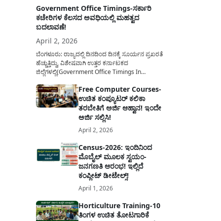
Government Office Timings-ಸರ್ಕಾರಿ
ಕಚೇರಿಗಳ ಕೆಲಸದ ಅವಧಿಯಲ್ಲಿ ಮಹತ್ವದ
ಬದಲಾವಣೆ!
April 2, 2026
ಬೆಂಗಳೂರು: ರಾಜ್ಯದಲ್ಲಿ ದಿನದಿಂದ ದಿನಕ್ಕೆ ಸೂರ್ಯನ ಪ್ರಖರತೆ
ಹೆಚ್ಚುತ್ತಿದ್ದು, ವಿಶೇಷವಾಗಿ ಉತ್ತರ ಕರ್ನಾಟಕದ
ಜಿಲ್ಲೆಗಳಲ್ಲಿ(Government Office Timings In
Karnataka) ಬಿಸಿಲಿನ ತಾಪಮಾನ ಏರಿಕೆಯಾಗುತ್ತಿದೆ. ಈ
Free Computer Courses-
ಹಿನ್ನೆಲೆಯಲ್ಲಿ ಸರ್ಕಾರಿ ನೌಕರರ ಹಿತದೃಷ್ಟಿಯಿಂದ ಹಾಗೂ
ಉಚಿತ ಕಂಪ್ಯೂಟರ್ ಕಲಿಕಾ
ಸಾರ್ವಜನಿಕರ ಅನುಕೂಲಕ್ಕಾಗಿ ಕರ್ನಾಟಕ ಸರ್ಕಾರವು
ಮಹತ್ವದ ನಿರ್ಧಾರವೊಂದನ್ನು ಕೈಗೊಂಡಿದೆ. ಕಿತ್ತೂರು ಕರ್ನಾಟಕ
ತರಬೇತಿಗೆ ಅರ್ಜಿ ಆಹ್ವಾನ! ಇಂದೇ
ಮತ್ತು ಕಲ್ಯಾಣ ಕರ್ನಾಟಕದ ಒಟ್ಟು 9 ಜಿಲ್ಲೆಗಳಲ್ಲಿ ಏಪ್ರಿಲ್...
ಅರ್ಜಿ ಸಲ್ಲಿಸಿ!
April 2, 2026
Census-2026: ಇಂದಿನಿಂದ
ಮೊಬೈಲ್ ಮೂಲಕ ಸ್ವಯಂ-
ಜನಗಣತಿ ಆರಂಭ! ಇಲ್ಲಿದೆ
ಕಂಪ್ಲೀಟ್ ಡೀಟೇಲ್ಸ್!
April 1, 2026
Horticulture Training-10
ತಿಂಗಳ ಉಚಿತ ತೋಟಗಾರಿಕೆ