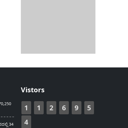
Vistors
70,250
1
1
2
6
9
5
4
ಲ್ಲಿ 34