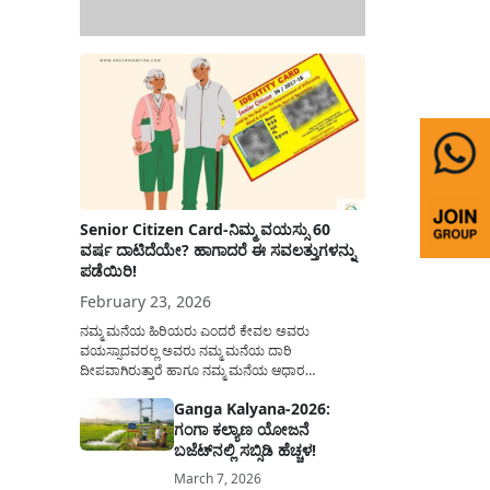
Senior Citizen Card-ನಿಮ್ಮ ವಯಸ್ಸು 60
ವರ್ಷ ದಾಟಿದೆಯೇ? ಹಾಗಾದರೆ ಈ ಸವಲತ್ತುಗಳನ್ನು
ಪಡೆಯಿರಿ!
February 23, 2026
ನಮ್ಮ ಮನೆಯ ಹಿರಿಯರು ಎಂದರೆ ಕೇವಲ ಅವರು
ವಯಸ್ಸಾದವರಲ್ಲ ಅವರು ನಮ್ಮ ಮನೆಯ ದಾರಿ
ದೀಪವಾಗಿರುತ್ತಾರೆ ಹಾಗೂ ನಮ್ಮ ಮನೆಯ ಆಧಾರ
ಸ್ತಂಭಗಳಾಗಿರುತ್ತಾರೆ. ಇವರು ದಿನವಿಡೀ ತಮ್ಮ ಕುಟುಂಬಕ್ಕಾಗಿ
Ganga Kalyana-2026:
ಸಮಾಜಕ್ಕಾಗಿ ದುಡಿತಿರುತ್ತಾರೆ ಹಾಗೆಯೇ ಅವರು ತಮ್ಮ 60
ಗಂಗಾ ಕಲ್ಯಾಣ ಯೋಜನೆ
ವರ್ಷಗಳ ನಂತರದ ಜೀವನವನ್ನು ನೆಮ್ಮದಿಯಿಂದ
ಕಳೆಯಬೇಕೆಂಬುದು ಪ್ರತಿಯೊಬ್ಬರ ಕನಸಾಗಿರುತ್ತದೆ ಆದ್ದರಿಂದ
ಬಜೆಟ್‌ನಲ್ಲಿ ಸಬ್ಸಿಡಿ ಹೆಚ್ಚಳ!
ಸರ್ಕಾರವು ಹಿರಿಯ ನಾಗರಿಕರ ಗುರುತಿನ ಚೀಟಿ...
March 7, 2026