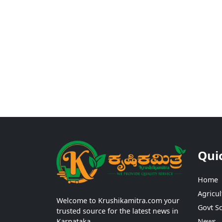
Qui
Home
Agricul
Welcome to Krushikamitra.com your
Govt S
trusted source for the latest news in
Karnataka.
News