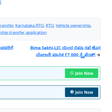
E
ransfer
,
Karnataka RTO
,
RTO
,
Vehicle ownership
,
ship transfer application
ುವವರಿಗೆ
Bima Sakhi-LIC ಯಿಂದ ಬಿಮಾ ಸಖಿ ಹೊಸ
ಯೋಜನೆ! ಮಾಸಿಕ ₹7,000 ಸ್ಟೈಪೆಂಡ್!
→
Join Now
Join Now