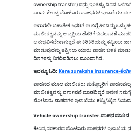
ownership transfer) ವನ್ನು ಇಂತಿಷ್ಟು ದಿನದ ಒಳಗಾಗ
ಎಂದು ಕೇಂದ್ರ ಮೋಟಾರು ವಾಹನಗಳ ಇಲಾಖೆಯು ಈ ಕುರಿತು
ಈಗಾಗಲೇ ಬಹುತೇಕ ಜನರಿಗೆ ಈ ಬಗ್ಗೆ ತಿಳಿದಿದ್ದು ಒಮ್ಮೆ
ಮಾಲೀಕತ್ವವನ್ನು ಆ ವ್ಯಕ್ತಿಯ ಹೆಸರಿಗೆ ಬದಲಾವಣೆ ಮಾ
ಅನುಭವಿಸಬೇಕಾಗುತ್ತದೆ ಈ ಕಿರಿಕಿರಿಯನ್ನು ತಪ್ಪಿಸಲು ಹ
ಮಾಡುವುದನ್ನು ತಪ್ಪಿಸಲು ಯಾರು ವಾಹನ ಬಳಕೆ ಮಾಡುತ
ದಿನಗಳನ್ನು ನಿಗದಿಪಡಿಸಲು ಮುಂದಾಗಿದೆ.
ಇದನ್ನೂ ಓದಿ:
Kera suraksha insurance-ತೆಂಗಿನ 
ವಾಹನದ ಮೂಲ ಮಾಲೀಕರು ಮತ್ತೊಬ್ಬರಿಗೆ ವಾಹನವನ್ನ
ಮಾಲೀಕತ್ವವನ್ನು ವರ್ಗಾವಣೆ ಮಾಡದಿದ್ದರೆ ಅನೇಕ ಸಮಸ್ಯ
ಮೋಟಾರು ವಾಹನಗಳ ಇಲಾಖೆಯು ಕಟ್ಟುನಿಟ್ಟಿನ ನಿಯಮವನ
Vehicle ownership transfer-ವಾಹನ ಮಾರಿದ 14
ಕೇಂದ್ರ ಸರಕಾರದ ಮೋಟಾರು ವಾಹನಗಳ ಇಲಾಖೆಯ ನೂತನ 