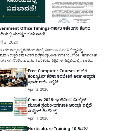
ernment Office Timings-ಸರ್ಕಾರಿ ಕಚೇರಿಗಳ ಕೆಲಸದ
ಿಯಲ್ಲಿ ಮಹತ್ವದ ಬದಲಾವಣೆ!
il 2, 2026
ಳೂರು: ರಾಜ್ಯದಲ್ಲಿ ದಿನದಿಂದ ದಿನಕ್ಕೆ ಸೂರ್ಯನ ಪ್ರಖರತೆ ಹೆಚ್ಚುತ್ತಿದ್ದು,
ಷವಾಗಿ ಉತ್ತರ ಕರ್ನಾಟಕದ ಜಿಲ್ಲೆಗಳಲ್ಲಿ(Government Office Timings In
ataka) ಬಿಸಿಲಿನ ತಾಪಮಾನ ಏರಿಕೆಯಾಗುತ್ತಿದೆ. ಈ ಹಿನ್ನೆಲೆಯಲ್ಲಿ ಸರ್ಕಾರಿ
ರರ ಹಿತದೃಷ್ಟಿಯಿಂದ ಹಾಗೂ ಸಾರ್ವಜನಿಕರ ಅನುಕೂಲಕ್ಕಾಗಿ ಕರ್ನಾಟಕ
Free Computer Courses-ಉಚಿತ
ಾರವು ಮಹತ್ವದ ನಿರ್ಧಾರವೊಂದನ್ನು ಕೈಗೊಂಡಿದೆ. ಕಿತ್ತೂರು ಕರ್ನಾಟಕ ಮತ್ತು
ಕಂಪ್ಯೂಟರ್ ಕಲಿಕಾ ತರಬೇತಿಗೆ ಅರ್ಜಿ ಆಹ್ವಾನ!
ಾಣ ಕರ್ನಾಟಕದ ಒಟ್ಟು 9 ಜಿಲ್ಲೆಗಳಲ್ಲಿ ಏಪ್ರಿಲ್...
ಇಂದೇ ಅರ್ಜಿ ಸಲ್ಲಿಸಿ!
April 2, 2026
Census-2026: ಇಂದಿನಿಂದ ಮೊಬೈಲ್
ಮೂಲಕ ಸ್ವಯಂ-ಜನಗಣತಿ ಆರಂಭ! ಇಲ್ಲಿದೆ
ಕಂಪ್ಲೀಟ್ ಡೀಟೇಲ್ಸ್!
April 1, 2026
Horticulture Training-10 ತಿಂಗಳ