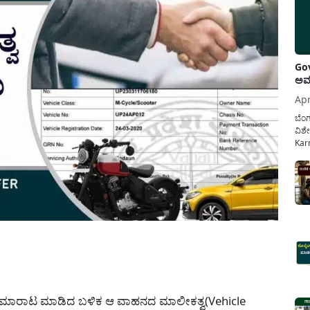
Gov
ಅವಧ
Apr
ಬೆಂಗ
ವಿಶೇ
Karn
ನೌಕ
ಸರ್ಕ
ಕಲ್ಯ
pp
್ತಿಗೆ ಮಾರಾಟ ಮಾಡಿದ ಬಳಿಕ ಆ ವಾಹನದ ಮಾಲೀಕತ್ವ(Vehicle