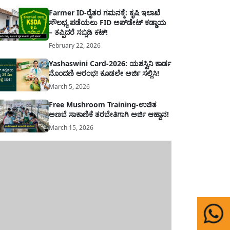
Farmer ID-ರೈತರ ಗಮನಕ್ಕೆ: ಕೃಷಿ ಇಲಾಖೆ
ಸೌಲಭ್ಯ ಪಡೆಯಲು FID ಅಪ್‌ಡೇಟ್ ಕಡ್ಡಾಯ
– ತಪ್ಪಿದರೆ ಸಬ್ಸಿಡಿ ಕಟ್!
February 22, 2026
Yashaswini Card-2026: ಯಶಸ್ವಿನಿ ಕಾರ್ಡ
ನೊಂದಣಿ ಆರಂಭ! ಕೂಡಲೇ ಅರ್ಜಿ ಸಲ್ಲಿಸಿ!
March 5, 2026
Free Mushroom Training-ಉಚಿತ
ಅಣಬೆ ಸಾಕಾಣಿಕೆ ತರಬೇತಿಗಾಗಿ ಅರ್ಜಿ ಆಹ್ವಾನ!
March 15, 2026