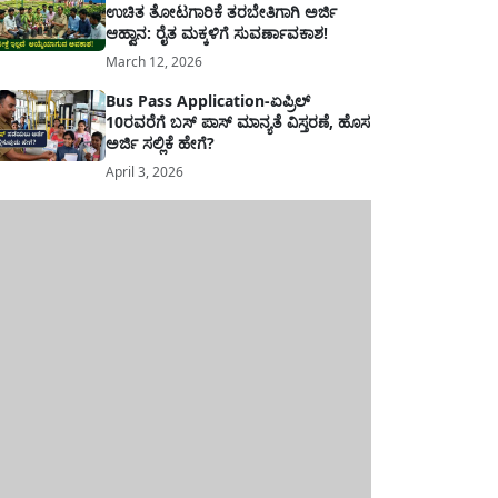
ಉಚಿತ ತೋಟಗಾರಿಕೆ ತರಬೇತಿಗಾಗಿ ಅರ್ಜಿ
ಆಹ್ವಾನ: ರೈತ ಮಕ್ಕಳಿಗೆ ಸುವರ್ಣಾವಕಾಶ!
March 12, 2026
Bus Pass Application-ಏಪ್ರಿಲ್
10ರವರೆಗೆ ಬಸ್ ಪಾಸ್ ಮಾನ್ಯತೆ ವಿಸ್ತರಣೆ, ಹೊಸ
ಅರ್ಜಿ ಸಲ್ಲಿಕೆ ಹೇಗೆ?
April 3, 2026