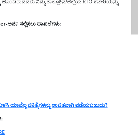
ೆ ಹೊಂದಿರುವವರು ನಿಮ್ಮ ತಾಲ್ಲೂಕಿನ/ಜಿಲ್ಲೆಯ RTO ಕಚೇರಿಯನ್ನು
-ಅರ್ಜಿ ಸಲ್ಲಿಸಲು ದಾಖಲೆಗಳು:
ಳಸಿ ಯಾವೆಲ್ಲ ಚಿಕಿತ್ಸೆಗಳನ್ನು ಉಚಿತವಾಗಿ ಪಡೆಯಬಹುದು?
ಿ:
RE