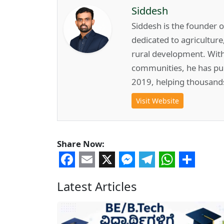
Siddesh
Siddesh is the founder 
dedicated to agricultur
rural development. Wit
communities, he has pub
2019, helping thousand
Visit Website
Share Now:
Facebook
Email
X
Messenger
Telegram
WhatsA
Share
Latest Articles