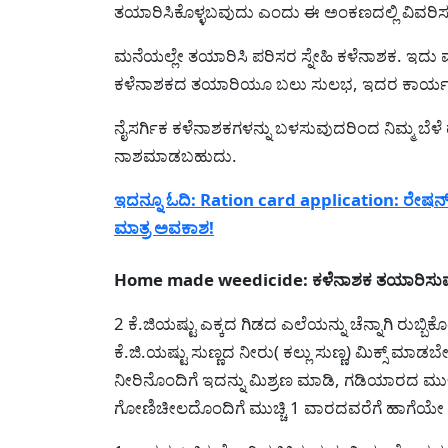
ತಯಾರಿಸಿಕೊಳ್ಳಬವುದು ಎಂದು ಈ ಅಂಕಣದಲ್ಲಿ ವಿವರಿಸ
ಮನೆಯಲ್ಲೇ ತಯಾರಿಸಿ ಪರಿಸರ ಸ್ನೇಹಿ ಕಳೆನಾಶಕ. ಇದು ಮಣ
ಕಳೆನಾಶಕದ ತಯಾರಿಯೂ ಬಲು ಸುಲಭ, ಇದರ ಕಾರ್ಯನಿ
ನೈಸರ್ಗಿಕ ಕಳೆನಾಶಕಗಳನ್ನು ಬಳಸುವುದರಿಂದ ನಿಮ್ಮ ಬ
ನಾಶಮಾಡಬಹುದು.
ಇದನ್ನೂ ಓದಿ: Ration card application: ರೇಷನ್ ಕಾರ್
ಮಾತ್ರ ಅವಕಾಶ!
Home made weedicide: ಕಳೆನಾಶಕ ತಯಾರಿಸುವ
2 ಕೆ.ಜಿಯಷ್ಟು ಎಕ್ಕದ ಗಿಡದ ಎಲೆಯನ್ನು ಚೆನ್ನಾಗಿ ರುಬ್
ಕೆ.ಜಿ.ಯಷ್ಟು ಸುಣ್ಣದ ನೀರು( ಕಲ್ಲು ಸುಣ್ಣ) ಮಿಕ್ಸ್ ಮಾಡ
ನೀರಿನೊಂದಿಗೆ ಇದನ್ನು ಮಿಶ್ರಣ ಮಾಡಿ, ಗಡಿಯಾರದ ಮುಳ್ಳ
ಗೋಣಿಚೀಲದೊಂದಿಗೆ ಮುಚ್ಚಿ 1 ವಾರದವರೆಗೆ ಹಾಗೆಯೇ ಬ