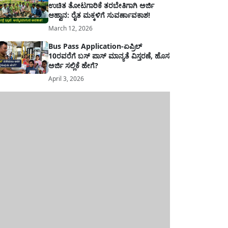
ಉಚಿತ ತೋಟಗಾರಿಕೆ ತರಬೇತಿಗಾಗಿ ಅರ್ಜಿ
ಆಹ್ವಾನ: ರೈತ ಮಕ್ಕಳಿಗೆ ಸುವರ್ಣಾವಕಾಶ!
March 12, 2026
Bus Pass Application-ಏಪ್ರಿಲ್
10ರವರೆಗೆ ಬಸ್ ಪಾಸ್ ಮಾನ್ಯತೆ ವಿಸ್ತರಣೆ, ಹೊಸ
ಅರ್ಜಿ ಸಲ್ಲಿಕೆ ಹೇಗೆ?
April 3, 2026