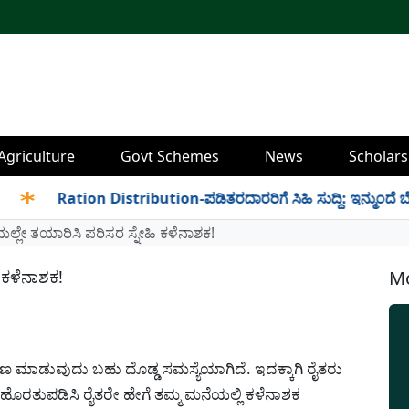
Agriculture
Govt Schemes
News
Scholars
Ration Distribution-ಪಡಿತರದಾರರಿಗೆ ಸಿಹಿ ಸುದ್ದಿ: ಇನ್ಮುಂದೆ ಬೆಳಿಗ್ಗೆ
್ಲೇ ತಯಾರಿಸಿ ಪರಿಸರ ಸ್ನೇಹಿ ಕಳೆನಾಶಕ!
 ಕಳೆನಾಶಕ!
Mo
್ರಣ ಮಾಡುವುದು ಬಹು ದೊಡ್ಡ ಸಮಸ್ಯೆಯಾಗಿದೆ. ಇದಕ್ಕಾಗಿ ರೈತರು
ಹೊರತುಪಡಿಸಿ ರೈತರೇ ಹೇಗೆ ತಮ್ಮ ಮನೆಯಲ್ಲಿ ಕಳೆನಾಶಕ