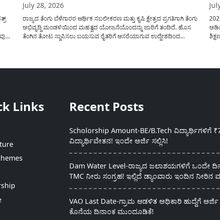
July 28, 2026
Jul
್ರ್
ರಾಜ್ಯದ ತೆಂಗು ಬೆಳೆಗಾರರ ಆರ್ಥಿಕ ಸಬಲೀಕರಣ ಮತ್ತು ಕೃಷಿ ಕ್ಷೇತ್ರದ ಪ್ರಗತಿಗಾಗಿ ತೆಂಗು
202
ಅಭಿವೃದ್ದಿ ಮಂಡಳಿಯಿಂದ ಮಹತ್ವದ ಯೋಜನೆಯೊಂದನ್ನು ಜಾರಿಗೆ ತಂದಿದೆ. ಹೊಸ
ಅಡಿಯ
ುವುದ
ತೆಂಗಿನ ತೋಟ ಸ್ಥಾಪಿಸಲು ಬಯಸುವ ರೈತರಿಗೆ ಆಸರೆಯಾಗುವ ಉದ್ದೇಶದಿಂದ
ಶಿಕ್
ಸರ್ಕಾರವು ಪ್ರತಿ ಹೆಕ್ಟೇರ್‌ಗೆ ಗರಿಷ್ಠ ₹56,000 ವರೆಗೆ ಧನಸಹಾಯ ಪಡೆಯಲು
ಪಡೆಯ
ು
ಅರ್ಜಿಯನ್ನು ಆಹ್ವಾನಿಸಿದೆ. ತೆಂಗು ಅಭಿವೃದ್ದಿ ಮಂಡಳಿಯ ಯೋಜನೆ ಅಡಿಯಲ್ಲಿ
ತರಗತ
ನೀಡಲಾಗುವ...
ಸೇರ
ck Links
Recent Posts
Scholorship Amount-BE/B.Tech ವಿದ್ಯಾರ್ಥಿಗಳಿಗೆ ₹
ವಿದ್ಯಾರ್ಥಿವೇತನ! ಇಂದೇ ಅರ್ಜಿ ಸಲ್ಲಿಸಿ!
ture
chemes
Dam Water Level-ರಾಜ್ಯದ ಜಲಾಶಯಗಳಿಗೆ ಒಂದೇ ದಿನದ
TMC ನೀರು ಸಂಗ್ರಹ! ಇಲ್ಲಿದೆ ಡ್ಯಾಂವಾರು ಇಂದಿನ ನೀರಿನ ಮ
rship
e
VAO Last Date-ಗ್ರಾಮ ಆಡಳಿತ ಅಧಿಕಾರಿ ಹುದ್ದೆಗೆ ಅರ್ಜಿ 
ಕೊನೆಯ ದಿನಾಂಕ ಮುಂದೂಡಿಕೆ!