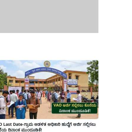
 Last Date-ಗ್ರಾಮ ಆಡಳಿತ ಅಧಿಕಾರಿ ಹುದ್ದೆಗೆ ಅರ್ಜಿ ಸಲ್ಲಿಸಲು
ೆಯ ದಿನಾಂಕ ಮುಂದೂಡಿಕೆ!