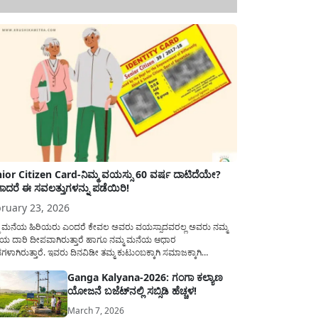
ior Citizen Card-ನಿಮ್ಮ ವಯಸ್ಸು 60 ವರ್ಷ ದಾಟಿದೆಯೇ?
ಾದರೆ ಈ ಸವಲತ್ತುಗಳನ್ನು ಪಡೆಯಿರಿ!
ruary 23, 2026
ಮ ಮನೆಯ ಹಿರಿಯರು ಎಂದರೆ ಕೇವಲ ಅವರು ವಯಸ್ಸಾದವರಲ್ಲ ಅವರು ನಮ್ಮ
ಯ ದಾರಿ ದೀಪವಾಗಿರುತ್ತಾರೆ ಹಾಗೂ ನಮ್ಮ ಮನೆಯ ಆಧಾರ
ಭಗಳಾಗಿರುತ್ತಾರೆ. ಇವರು ದಿನವಿಡೀ ತಮ್ಮ ಕುಟುಂಬಕ್ಕಾಗಿ ಸಮಾಜಕ್ಕಾಗಿ
ಿತಿರುತ್ತಾರೆ ಹಾಗೆಯೇ ಅವರು ತಮ್ಮ 60 ವರ್ಷಗಳ ನಂತರದ ಜೀವನವನ್ನು
Ganga Kalyana-2026: ಗಂಗಾ ಕಲ್ಯಾಣ
ಮದಿಯಿಂದ ಕಳೆಯಬೇಕೆಂಬುದು ಪ್ರತಿಯೊಬ್ಬರ ಕನಸಾಗಿರುತ್ತದೆ ಆದ್ದರಿಂದ
ಯೋಜನೆ ಬಜೆಟ್‌ನಲ್ಲಿ ಸಬ್ಸಿಡಿ ಹೆಚ್ಚಳ!
ಾರವು ಹಿರಿಯ ನಾಗರಿಕರ ಗುರುತಿನ ಚೀಟಿ...
March 7, 2026