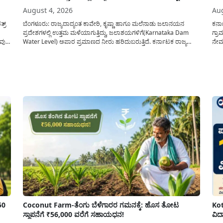
August 4, 2026
Aug
್ರ್
ಬೆಂಗಳೂರು: ರಾಜ್ಯದಾದ್ಯಂತ ಕಾವೇರಿ, ಕೃಷ್ಣಾ ಹಾಗೂ ಮಲೆನಾಡು ಜಲಾನಯನ
ಕರ್
ಪ್ರದೇಶಗಳಲ್ಲಿ ಉತ್ತಮ ಮಳೆಯಾಗುತ್ತಿದ್ದು, ಜಲಾಶಯಗಳಿಗೆ(Karnataka Dam
ಗ್ರಾ
ುವುದ
Water Level) ಅಪಾರ ಪ್ರಮಾಣದ ನೀರು ಹರಿದುಬರುತ್ತಿದೆ. ಕರ್ನಾಟಕ ರಾಜ್ಯ
ನೇಮಕ
ನೈಸರ್ಗಿಕ ವಿಕೋಪ ಉಸ್ತುವಾರಿ ಕೇಂದ್ರ (KSNDMC) ಬಿಡುಗಡೆ ಮಾಡಿರುವ ಆಗಸ್ಟ್
ಕರ್ನ
ು
04, 2026ರ ವರದಿಯಂತೆ, ರಾಜ್ಯದ ಪ್ರಮುಖ 14 ಜಲಾಶಯಗಳಿಗೆ ಒಂದೇ ದಿನದಲ್ಲಿ
ಅವಧಿ
ಬರೋಬ್ಬರಿ 34.8 TMC...
50
Coconut Farm-ತೆಂಗು ಬೆಳೆಗಾರರ ಗಮನಕ್ಕೆ: ಹೊಸ ತೋಟ
Kot
ಸ್ಥಾಪನೆಗೆ ₹56,000 ವರೆಗೆ ಸಹಾಯಧನ!
ವಿದ