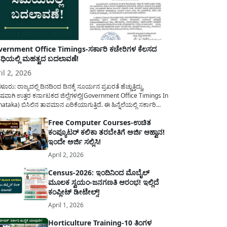
ernment Office Timings-ಸರ್ಕಾರಿ ಕಚೇರಿಗಳ ಕೆಲಸದ
ಿಯಲ್ಲಿ ಮಹತ್ವದ ಬದಲಾವಣೆ!
il 2, 2026
ಳೂರು: ರಾಜ್ಯದಲ್ಲಿ ದಿನದಿಂದ ದಿನಕ್ಕೆ ಸೂರ್ಯನ ಪ್ರಖರತೆ ಹೆಚ್ಚುತ್ತಿದ್ದು,
ಷವಾಗಿ ಉತ್ತರ ಕರ್ನಾಟಕದ ಜಿಲ್ಲೆಗಳಲ್ಲಿ(Government Office Timings In
ataka) ಬಿಸಿಲಿನ ತಾಪಮಾನ ಏರಿಕೆಯಾಗುತ್ತಿದೆ. ಈ ಹಿನ್ನೆಲೆಯಲ್ಲಿ ಸರ್ಕಾರಿ
ರರ ಹಿತದೃಷ್ಟಿಯಿಂದ ಹಾಗೂ ಸಾರ್ವಜನಿಕರ ಅನುಕೂಲಕ್ಕಾಗಿ ಕರ್ನಾಟಕ
Free Computer Courses-ಉಚಿತ
ಾರವು ಮಹತ್ವದ ನಿರ್ಧಾರವೊಂದನ್ನು ಕೈಗೊಂಡಿದೆ. ಕಿತ್ತೂರು ಕರ್ನಾಟಕ ಮತ್ತು
ಕಂಪ್ಯೂಟರ್ ಕಲಿಕಾ ತರಬೇತಿಗೆ ಅರ್ಜಿ ಆಹ್ವಾನ!
ಾಣ ಕರ್ನಾಟಕದ ಒಟ್ಟು 9 ಜಿಲ್ಲೆಗಳಲ್ಲಿ ಏಪ್ರಿಲ್...
ಇಂದೇ ಅರ್ಜಿ ಸಲ್ಲಿಸಿ!
April 2, 2026
Census-2026: ಇಂದಿನಿಂದ ಮೊಬೈಲ್
ಮೂಲಕ ಸ್ವಯಂ-ಜನಗಣತಿ ಆರಂಭ! ಇಲ್ಲಿದೆ
ಕಂಪ್ಲೀಟ್ ಡೀಟೇಲ್ಸ್!
April 1, 2026
Horticulture Training-10 ತಿಂಗಳ