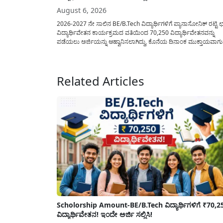
August 6, 2026
2026-2027 ನೇ ಸಾಲಿನ BE/B.Tech ವಿದ್ಯಾರ್ಥಿಗಳಿಗೆ ಪ್ಯಾನಾಸೋನಿಕ್ ರಟ್ಟಿ ಛತ
ವಿದ್ಯಾರ್ಥಿವೇತನ ಕಾರ್ಯಕ್ರಮದ ವತಿಯಿಂದ 70,250 ವಿದ್ಯಾರ್ಥಿವೇತನವನ್ನು
ಪಡೆಯಲು ಅರ್ಜಿಯನ್ನು ಆಹ್ವಾನಿಸಲಾಗಿದ್ದು, ಕೊನೆಯ ದಿನಾಂಕ ಮುಕ್ತಾಯವಾಗ
ಒಳಗಾಗಿ ಅರ್ಜಿಯನ್ನು ಸಲ್ಲಿಸಲು ಕೋರಿದೆ. ಆರ್ಥಿಕವಾಗಿ ಹಿಂದುಳಿದ ಹಾಗೂ ಬಡ
ಕುಟುಂಬ ವರ್ಗದ ವಿದ್ಯಾರ್ಥಿಗಳು ಅವರ ಮುಂದಿನ ಶಿಕ್ಷಣವನ್ನು ಮುಂದುವರಿಸಲ
ಯಾವುದೇ ಅಡಚಣೆಯಾಗದಂತೆ ನೋಡಿಕೊಳ್ಳಲು ಈ ಯೋಜನೆಯನ್ನು ಜಾರಿಗೆ...
Related Articles
Scholorship Amount-BE/B.Tech ವಿದ್ಯಾರ್ಥಿಗಳಿಗೆ ₹70,2
ವಿದ್ಯಾರ್ಥಿವೇತನ! ಇಂದೇ ಅರ್ಜಿ ಸಲ್ಲಿಸಿ!