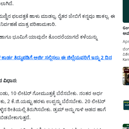
ಲಾಗಿದೆ.
್ಣಿನ ಫಲವತ್ತತೆ ಹಾಳು ಮಾಡಲ್ಲ, ರೈತರ ಜೇಬಿಗೆ ಕನ್ನವೂ ಹಾಕಲ್ಲ. ಈ
ರ್ವಹಣೆ ಮಾತ್ರ ಪರಿಣಾಮಕಾರಿ.
Gov
ಅವಧ
ೆಳೆ ಹಾಗೂ ಭೂಮಿಗೆ ಯಾವುದೇ ತೊಂದರೆಯಾಗದೆ ಕಳೆಯನ್ನು
Apr
ಬೆಂಗ
ವಿಶೇ
ಡ ತಿದ್ದುಪಡಿಗೆ ಅರ್ಜಿ ಸಲ್ಲಿಸಲು ಈ ಜಿಲ್ಲೆಯವರಿಗೆ ಇನ್ನು 2 ದಿನ
Karn
ನೌಕ
ಸರ್ಕ
ಕಲ್ಯ
 ವಿಧಾನ:
ಬಿಕೊಂಡು, 10 ಲೀಟರ್ ಗೋಮೂತ್ರಕ್ಕೆ ಬೆರೆಸಬೇಕು. ನಂತರ ಅರ್ಧ
ಬೇಕು, 2 ಕೆ.ಜಿ.ಯಷ್ಟು ಹರಳು ಉಪ್ಪನ್ನು ಬೆರೆಸಬೇಕು. 20 ಲೀಟರ್
ಿನ ರೀತಿಯಲ್ಲಿ ತಿರುಗಿಸಬೇಕು. ಡ್ರಮ್ ಅನ್ನು ಗಾಳಿ ಆಡದ ಹಾಗೆ
ಿಡಬೇಕಾಗುತ್ತದೆ.