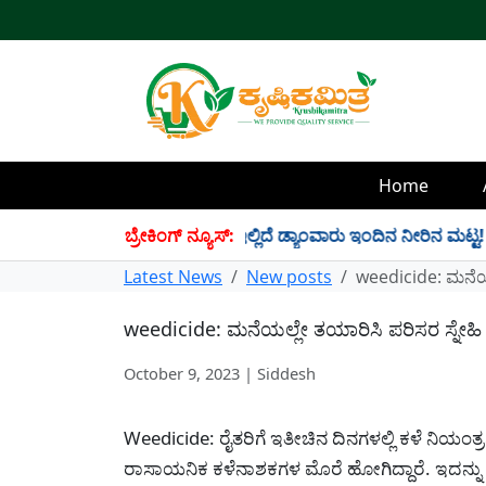
Home
 34 TMC ನೀರು ಸಂಗ್ರಹ! ಇಲ್ಲಿದೆ ಡ್ಯಾಂವಾರು ಇಂದಿನ ನೀರಿನ ಮಟ್ಟ!
ಬ್ರೇಕಿಂಗ್ ನ್ಯೂಸ್:
✱
Latest News
New posts
weedicide: ಮನೆಯಲ
weedicide: ಮನೆಯಲ್ಲೇ ತಯಾರಿಸಿ ಪರಿಸರ ಸ್ನೇಹಿ
October 9, 2023 | Siddesh
Weedicide: ರೈತರಿಗೆ ಇತೀಚಿನ ದಿನಗಳಲ್ಲಿ ಕಳೆ ನಿಯಂತ
ರಾಸಾಯನಿಕ ಕಳೆನಾಶಕಗಳ ಮೊರೆ ಹೋಗಿದ್ದಾರೆ. ಇದನ್ನು 