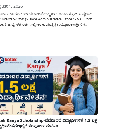
ust 1, 2026
ನಾಟಕ ಸರ್ಕಾರದ ಕಂದಾಯ ಇಲಾಖೆಯಲ್ಲಿ ಖಾಲಿ ಇರುವ ‘ಗ್ರೂಪ್-ಸಿ’ ವೃಂದದ
ಮ ಆಡಳಿತ ಅಧಿಕಾರಿ (Village Administrative Officer – VAO) ನೇರ
ಾತಿ ಹುದ್ದೆಗಳಿಗೆ ಅರ್ಜಿ ಸಲ್ಲಿಸಲು ಕಾಯುತ್ತಿದ್ದ ಉದ್ಯೋಗಾಕಾಂಕ್ಷಿಗಳಿಗೆ
ಾಟಕ ಪರೀಕ್ಷಾ ಪ್ರಾಧಿಕಾರ (KEA) ಬಿಗ್ ರಿಲೀಫ್ ನೀಡಿದೆ. ಅರ್ಜಿ ಸಲ್ಲಿಕೆಯ
ಯನ್ನು ವಿಸ್ತರಿಸಿ ಅಧಿಕೃತ ಪ್ರಕಟಣೆ ಹೊರಡಿಸಿದ್ದು, ಇದುವರೆಗೆ ಅರ್ಜಿ ಸಲ್ಲಿಸಲು...
ak Kanya Scholarship-ಪದವೀದರ ವಿದ್ಯಾರ್ಥಿಗಳಿಗೆ 1.5 ಲಕ್ಷ
್ಯಾರ್ಥಿವೇತನ!ಇಲ್ಲಿದೆ ಸಂಪೂರ್ಣ ಮಾಹಿತಿ!