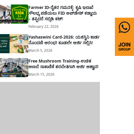
Farmer ID-ರೈತರ ಗಮನಕ್ಕೆ: ಕೃಷಿ ಇಲಾಖೆ
ಸೌಲಭ್ಯ ಪಡೆಯಲು FID ಅಪ್‌ಡೇಟ್ ಕಡ್ಡಾಯ
– ತಪ್ಪಿದರೆ ಸಬ್ಸಿಡಿ ಕಟ್!
February 22, 2026
Yashaswini Card-2026: ಯಶಸ್ವಿನಿ ಕಾರ್ಡ
ನೊಂದಣಿ ಆರಂಭ! ಕೂಡಲೇ ಅರ್ಜಿ ಸಲ್ಲಿಸಿ!
March 5, 2026
Free Mushroom Training-ಉಚಿತ
ಅಣಬೆ ಸಾಕಾಣಿಕೆ ತರಬೇತಿಗಾಗಿ ಅರ್ಜಿ ಆಹ್ವಾನ!
March 15, 2026