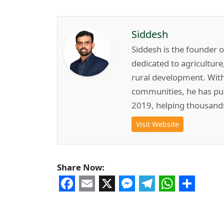
Siddesh
Siddesh is the founder 
dedicated to agricultur
rural development. Wit
communities, he has pub
2019, helping thousand
Visit Website
Share Now:
Facebook
Email
X
Messenger
Telegram
WhatsA
Share