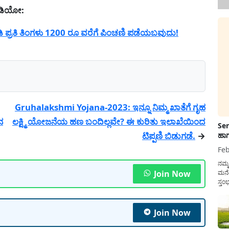
ವೀಡಿಯೋ:
್ರತಿ ತಿಂಗಳು 1200 ರೂ ವರೆಗೆ ಪಿಂಚಣಿ ಪಡೆಯಬವುದು!
Gruhalakshmi Yojana-2023: ಇನ್ನೂ ನಿಮ್ಮ ಖಾತೆಗೆ ಗೃಹ
ನ
ಲಕ್ಷ್ಮಿ ಯೋಜನೆಯ ಹಣ ಬಂದಿಲ್ಲವೇ? ಈ ಕುರಿತು ಇಲಾಖೆಯಿಂದ
Sen
ಟಿಪ್ಪಣಿ ಬಿಡುಗಡೆ.
→
ಹಾಗ
Feb
ನಮ್
Join Now
ಮನೆ
ಸ್ತಂ
ದುಡ
ನೆಮ್
ಸರ್ಕ
Join Now