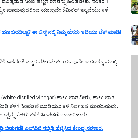
ಡು ದೊಡ್ಡದಾದ ನಿಂಬೆ ಹಣ್ಣಿನ ರಸವನ್ನು ಹಿಂಡಬೇಕು. ನಂತರ 1
ಿ ಸ್ಪ್ರೇ ಮಾಡುವುದರಿಂದ ಯಾವುದೇ ಕೆಮಿಕಲ್ ಇಲ್ಲದೆಯೇ ಕಳೆ
 ಹಣ ಬಂದಿಲ್ವಾ? ಈ ಲಿಸ್ಟ್ ನಲ್ಲಿ ನಿಮ್ಮ ಹೆಸರು ಇದಿಯಾ ಚೆಕ್ ಮಾಡಿ!
ೆಳೆಗೆ ತಾಕದಂತೆ ಎಚ್ಚರ ವಹಿಸಬೇಕು. ಯಾವುದೇ ಕಾರಣಕ್ಕೂ ಮುಖ್ಯ
ರ್ (white distilled vinegar) ಕಾಲು ಭಾಗ ನೀರು, ಕಾಲು ಭಾಗ
ಣ ಮಾಡಿ ಕಳೆಗೆ ಸಿಂಪಡಣೆ ಮಾಡಿಯೂ ಕಳೆ ನಿರ್ವಹಣೆ ಮಾಡಬಹುದು.
ು ಉಪ್ಪನ್ನು ಸೇರಿಸಿ ಕಳೆಗೆ ಸಿಂಪಡಣೆ ಮಾಡಬಹುದು.
ಬಿಡುಗಡೆ! ಎಲ್‌ಪಿಜಿ ಸಬ್ಸಿಡಿ ಹೆಚ್ಚಿಸಿದ ಕೇಂದ್ರ ಸರಕಾರ.