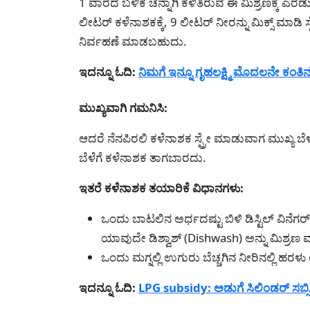
1 ವಾರದ ಬಳಿಕ ಚೆನ್ನಾಗಿ ಕಳಿತಿರುವ ಈ ಮಿಶ್ರಣಕ್ಕೆ ಎರ
ಲೀಟರ್ ಕಳೆನಾಶಕಕ್ಕೆ, 9 ಲೀಟರ್ ನೀರನ್ನು ಮಿಕ್ಸ್ ಮಾಡ
ನಿರ್ವಹಣೆ ಮಾಡಬಹುದು.
ಇದನ್ನೂ ಓದಿ:
ನಿಮಗೆ ಇನ್ನೂ ಗೃಹಲಕ್ಷ್ಮಿ ಮೊದಲನೇ ಕಂತಿನ
ಮುಖ್ಯವಾಗಿ ಗಮನಿಸಿ:
ಆದರೆ ನೆನಪಿರಲಿ ಕಳೆನಾಶಕ ಸ್ಪ್ರೇ ಮಾಡುವಾಗ ಮುಖ್ಯ ಬ
ಬೆಳೆಗೆ ಕಳೆನಾಶಕ ತಾಗಬಾರದು.
ಇತರೆ ಕಳೆನಾಶಕ ತಯಾರಿಕೆ ವಿಧಾನಗಳು:
ಒಂದು ಬಾಟಲಿನ ಅರ್ಧದಷ್ಟು ಬಿಳಿ ಡಿಸ್ಟಿಲ್ ವಿನೆಗ
ಯಾವುದೇ ಡಿಶ್ವಾಶ್ (Dishwash) ಅನ್ನು ಮಿಶ್ರ
ಒಂದು ಮಗ್ನಲ್ಲಿ ಉಗುರು ಬೆಚ್ಚಗಿನ ನೀರಿನಲ್ಲಿ ಹರಳ
ಇದನ್ನೂ ಓದಿ:
LPG subsidy: ಅಡುಗೆ ಸಿಲಿಂಡರ್ ಸಬ್ಸಿಡಿ 