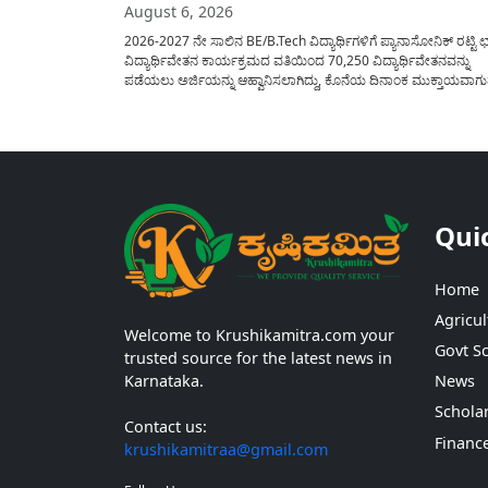
August 6, 2026
2026-2027 ನೇ ಸಾಲಿನ BE/B.Tech ವಿದ್ಯಾರ್ಥಿಗಳಿಗೆ ಪ್ಯಾನಾಸೋನಿಕ್ ರಟ್ಟಿ ಛತ
ವಿದ್ಯಾರ್ಥಿವೇತನ ಕಾರ್ಯಕ್ರಮದ ವತಿಯಿಂದ 70,250 ವಿದ್ಯಾರ್ಥಿವೇತನವನ್ನು
ಪಡೆಯಲು ಅರ್ಜಿಯನ್ನು ಆಹ್ವಾನಿಸಲಾಗಿದ್ದು, ಕೊನೆಯ ದಿನಾಂಕ ಮುಕ್ತಾಯವಾಗ
ಒಳಗಾಗಿ ಅರ್ಜಿಯನ್ನು ಸಲ್ಲಿಸಲು ಕೋರಿದೆ. ಆರ್ಥಿಕವಾಗಿ ಹಿಂದುಳಿದ ಹಾಗೂ ಬಡ
ಕುಟುಂಬ ವರ್ಗದ ವಿದ್ಯಾರ್ಥಿಗಳು ಅವರ ಮುಂದಿನ ಶಿಕ್ಷಣವನ್ನು ಮುಂದುವರಿಸಲ
ಯಾವುದೇ ಅಡಚಣೆಯಾಗದಂತೆ ನೋಡಿಕೊಳ್ಳಲು ಈ ಯೋಜನೆಯನ್ನು ಜಾರಿಗೆ...
Qui
Home
Agricul
Welcome to Krushikamitra.com your
Govt S
trusted source for the latest news in
Karnataka.
News
Schola
Contact us:
Financ
krushikamitraa@gmail.com