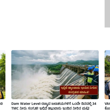
50
Dam Water Level-ರಾಜ್ಯದ ಜಲಾಶಯಗಳಿಗೆ ಒಂದೇ ದಿನದಲ್ಲಿ 34
VAO
TMC ನೀರು ಸಂಗ್ರಹ! ಇಲ್ಲಿದೆ ಡ್ಯಾಂವಾರು ಇಂದಿನ ನೀರಿನ ಮಟ್ಟ!
ಕೊನ