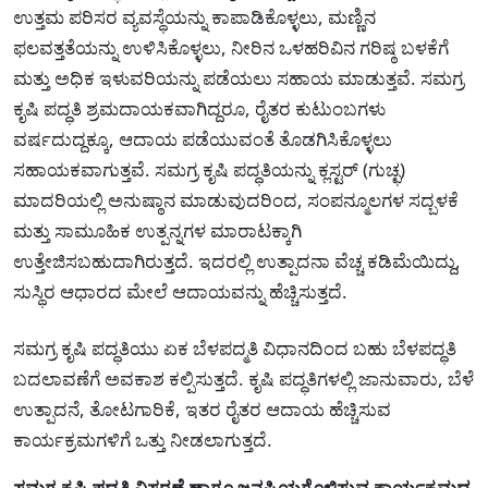
ಉತ್ತಮ ಪರಿಸರ ವ್ಯವಸ್ಥೆಯನ್ನು ಕಾಪಾಡಿಕೊಳ್ಳಲು, ಮಣ್ಣಿನ
ಫಲವತ್ತತೆಯನ್ನು ಉಳಿಸಿಕೊಳ್ಳಲು, ನೀರಿನ ಒಳಹರಿವಿನ ಗರಿಷ್ಠ ಬಳಕೆಗೆ
ಮತ್ತು ಅಧಿಕ ಇಳುವರಿಯನ್ನು ಪಡೆಯಲು ಸಹಾಯ ಮಾಡುತ್ತವೆ. ಸಮಗ್ರ
ಕೃಷಿ ಪದ್ಧತಿ ಶ್ರಮದಾಯಕವಾಗಿದ್ದರೂ, ರೈತರ ಕುಟುಂಬಗಳು
ವರ್ಷದುದ್ದಕ್ಕೂ, ಆದಾಯ ಪಡೆಯುವಂತೆ ತೊಡಗಿಸಿಕೊಳ್ಳಲು
ಸಹಾಯಕವಾಗುತ್ತವೆ. ಸಮಗ್ರ ಕೃಷಿ ಪದ್ಧತಿಯನ್ನು ಕ್ಲಸ್ಟರ್ (ಗುಚ್ಛ)
ಮಾದರಿಯಲ್ಲಿ ಅನುಷ್ಠಾನ ಮಾಡುವುದರಿಂದ, ಸಂಪನ್ಮೂಲಗಳ ಸದ್ಬಳಕೆ
ಮತ್ತು ಸಾಮೂಹಿಕ ಉತ್ಪನ್ನಗಳ ಮಾರಾಟಕ್ಕಾಗಿ
ಉತ್ತೇಜಿಸಬಹುದಾಗಿರುತ್ತದೆ. ಇದರಲ್ಲಿ ಉತ್ಪಾದನಾ ವೆಚ್ಚ ಕಡಿಮೆಯಿದ್ದು,
ಸುಸ್ಥಿರ ಆಧಾರದ ಮೇಲೆ ಆದಾಯವನ್ನು ಹೆಚ್ಚಿಸುತ್ತದೆ.
ಸಮಗ್ರ ಕೃಷಿ ಪದ್ಧತಿಯು ಏಕ ಬೆಳಪದ್ಮತಿ ವಿಧಾನದಿಂದ ಬಹು ಬೆಳಪದ್ಧತಿ
ಬದಲಾವಣೆಗೆ ಅವಕಾಶ ಕಲ್ಪಿಸುತ್ತದೆ. ಕೃಷಿ ಪದ್ಧತಿಗಳಲ್ಲಿ ಜಾನುವಾರು, ಬೆಳೆ
ಉತ್ಪಾದನೆ, ತೋಟಗಾರಿಕೆ, ಇತರ ರೈತರ ಆದಾಯ ಹೆಚ್ಚಿಸುವ
ಕಾರ್ಯಕ್ರಮಗಳಿಗೆ ಒತ್ತು ನೀಡಲಾಗುತ್ತದೆ.
ಸಮಗ್ರ ಕೃಷಿ ಪದ್ಧತಿ ವಿಸ್ತರಣೆ ಹಾಗೂ ಜನಪ್ರಿಯಗೊಳಿಸುವ ಕಾರ್ಯಕ್ರಮದ