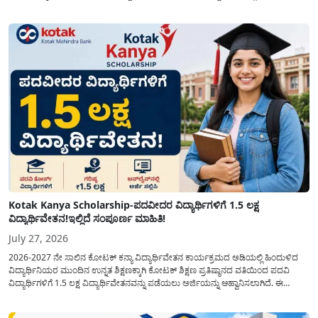
ಧನಸಹಾಯ ಪಡೆಯಲು ಅರ್ಜಿಯನ್ನು ಆಹ್ವಾನಿಸಿದೆ. ತೆಂಗು ಅಭಿವೃದ್ದಿ ಮಂಡಳಿಯ ಯೋಜನೆ
ಅಡಿಯಲ್ಲಿ ನೀಡಲಾಗುವ...
Kotak Kanya Scholarship-ಪದವೀದರ ವಿದ್ಯಾರ್ಥಿಗಳಿಗೆ 1.5 ಲಕ್ಷ
ವಿದ್ಯಾರ್ಥಿವೇತನ!ಇಲ್ಲಿದೆ ಸಂಪೂರ್ಣ ಮಾಹಿತಿ!
July 27, 2026
2026-2027 ನೇ ಸಾಲಿನ ಕೋಟಕ್ ಕನ್ಯಾ ವಿದ್ಯಾರ್ಥಿವೇತನ ಕಾರ್ಯಕ್ರಮದ ಅಡಿಯಲ್ಲಿ ಹಿಂದುಳಿದ
ವಿದ್ಯಾರ್ಥಿನಿಯರ ಮುಂದಿನ ಉನ್ನತ ಶಿಕ್ಷಣಕ್ಕಾಗಿ ಕೋಟಕ್ ಶಿಕ್ಷಣ ಪ್ರತಿಷ್ಠಾನದ ವತಿಯಿಂದ ಪದವಿ
ವಿದ್ಯಾರ್ಥಿಗಳಿಗೆ 1.5 ಲಕ್ಷ ವಿದ್ಯಾರ್ಥಿವೇತನವನ್ನು ಪಡೆಯಲು ಅರ್ಜಿಯನ್ನು ಆಹ್ವಾನಿಸಲಾಗಿದೆ. ಈ
ವಿದ್ಯಾರ್ಥಿವೇತನವು 12 ನೇ ತರಗತಿಯಲ್ಲಿ ಉತ್ತೀರ್ಣರಾಗಿರುವ ಮತ್ತು ಪ್ರತಿಷ್ಠಿತ ವೃತ್ತಿಪರ ಪದವಿ
ಕೋರ್ಸ್‌ಗಳಲ್ಲಿ ಸೇರಲು ಬಯಸುವ ಅರ್ಹ ವಿದ್ಯಾರ್ಥಿನಿಯರು...