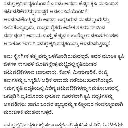
ಸಮಗ್ರ ಕೃಷಿ ಪದ್ಧತಿಯೆಂದರೆ ಎರಡು ಅಥವಾ ಹೆಚ್ಚಿನ ಕೃಷಿ ಸಂಬಂಧಿತ
ಚಟುವಟಿಕೆಗಳನ್ನು ಪರಸ್ಪರ ಅವಲಂಬನೆಯೊಂದಿಗೆ
ಅಳವಡಿಸಿಕೊಳ್ಳುವುದು ಅಥವಾ ಲಭ್ಯವಿರುವ ಸಂಪನ್ಮೂಲಗಳನ್ನು
ಬಳಸಿಕೊಳ್ಳುವುದು, ರಾಜ್ಯದ ರೈತರು ಅನೇಕ ಶತಮಾನಗಳಿಂದ
ವರ್ಷಪೂರ್ತಿ ಆದಾಯ ಮತ್ತು ಹೆಚ್ಚುವರಿ ಉದ್ಯೋಗಾವಕಾಶಗಳಂತಹ
ಅನುಕೂಲಗಳಿಗಾಗಿ ಸಮಗ್ರ ಕೃಷಿ ಪದ್ಧತಿಯನ್ನು ಅಳವಡಿಸುತ್ತಿದ್ದಾರೆ.
ಇದು ನೈಸರ್ಗಿಕ ತತ್ತ್ವವನ್ನು ಒಳಗೊಂಡಿರುವುದಲ್ಲದೆ, ಇದರ ಮೂಲಕ ಕೃಷಿ
ಬೆಳೆಗಳ ಸಾಗುವಳಿ ಜೊತೆಗೆ ಕ್ಷೇತ್ರ ಮಟ್ಟದಲ್ಲಿ ಕೃಷಿಯೇತರ
ಚಟುವಟಿಕೆಗಳಾದ ಜಾನುವಾರು, ಕೋಳಿ, ಮೀನುಗಾರಿಕೆ, ರೇಷ್ಮೆ
ಇವುಗಳನ್ನು ಒಗ್ಗೂಡಿಸಿ ಅಧಿಕ ಆದಾಯ ಪಡೆಯಬಹುದಾಗಿರುತ್ತದೆ.
ಸಮಗ್ರ ಕೃಷಿ ಪದ್ಧತಿಯಲ್ಲಿ ವಿಭಿನ್ನ ಚಟುವಟಿಕೆಗಳನ್ನು ಸಮತೋಲನದಲ್ಲಿ
ಒಗ್ಗೂಡಿಸಿ ಪ್ರತಿಯೊಂದು ಘಟಕವು ಪೂರಕವಾಗಿ ಕೃಷಿ ಪದ್ಧತಿಗಳನ್ನು
ಅಳವಡಿಸಲು ಹಾಗೂ ಒಂದರ ತ್ಯಾಜ್ಯವನ್ನು ಇನ್ನೊಂದರ ಸಂಪನ್ಮೂಲವಾಗಿ
ಮರುಬಳಕೆ ಮಾಡಲಾಗುತ್ತದೆ.
ಸಮಗ್ರ ಕೃಷಿ ಪದ್ಧತಿಯಲ್ಲಿ ಸಕಾರಾತ್ಮಕವಾಗಿ ಸ್ಪಂದಿಸುವ ವಿವಿಧ ಘಟಕಗಳು