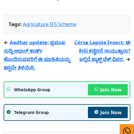
Tags:
Agriculture IFS Scheme
←
Aadhar update: ಪ್ರಮುಖ
Cersa Lapida Insect: ಈ
ಸುದ್ದಿ-ಆಧಾರ್ ಕಾರ್ಡ್
ಕೀಟ ಕಚ್ಚಿದರೆ ಸಾಯುತ್ತಾರಾ?
ಹೊಂದಿರುವವರಿಗೆ ಈ ಮಾಹಿತಿಯನ್ನು
ಇಲ್ಲಿದೆ ಫ್ಯಾಕ್ಟ್ ಚೆಕ್ ವಿವರ.
→
ತಪ್ಪದೇ ತಿಳಿಯಿರಿ.
Join Now
WhatsApp Group
Join Now
Telegram Group