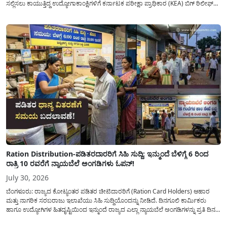
ಸಲ್ಲಿಸಲು ಕಾಯುತ್ತಿದ್ದ ಉದ್ಯೋಗಾಕಾಂಕ್ಷಿಗಳಿಗೆ ಕರ್ನಾಟಕ ಪರೀಕ್ಷಾ ಪ್ರಾಧಿಕಾರ (KEA) ಬಿಗ್ ರಿಲೀಫ್
ನೀಡಿದೆ. ಅರ್ಜಿ ಸಲ್ಲಿಕೆಯ ಅವಧಿಯನ್ನು ವಿಸ್ತರಿಸಿ ಅಧಿಕೃತ ಪ್ರಕಟಣೆ ಹೊರಡಿಸಿದ್ದು, ಇದುವರೆಗೆ ಅರ್ಜಿ
ಸಲ್ಲಿಸಲು...
Ration Distribution-ಪಡಿತರದಾರರಿಗೆ ಸಿಹಿ ಸುದ್ದಿ: ಇನ್ಮುಂದೆ ಬೆಳಿಗ್ಗೆ 6 ರಿಂದ
ರಾತ್ರಿ 10 ರವರೆಗೆ ನ್ಯಾಯಬೆಲೆ ಅಂಗಡಿಗಳು ಓಪನ್!
July 30, 2026
ಬೆಂಗಳೂರು: ರಾಜ್ಯದ ಕೋಟ್ಯಂತರ ಪಡಿತರ ಚೀಟಿದಾರರಿಗೆ (Ration Card Holders) ಆಹಾರ
ಮತ್ತು ನಾಗರಿಕ ಸರಬರಾಜು ಇಲಾಖೆಯು ಸಿಹಿ ಸುದ್ದಿಯೊಂದನ್ನು ನೀಡಿದೆ. ದಿನಗೂಲಿ ಕಾರ್ಮಿಕರು
ಹಾಗೂ ಉದ್ಯೋಗಿಗಳ ಹಿತದೃಷ್ಟಿಯಿಂದ ಇನ್ಮುಂದೆ ರಾಜ್ಯದ ಎಲ್ಲಾ ನ್ಯಾಯಬೆಲೆ ಅಂಗಡಿಗಳನ್ನು ಪ್ರತಿ ದಿನ
ಬೆಳಿಗ್ಗೆ 6:00 ಗಂಟೆಯಿಂದ ರಾತ್ರಿ 10:00 ಗಂಟೆಯವರೆಗೆ ಕಡ್ಡಾಯವಾಗಿ ತೆರೆದಿಟ್ಟು ಪಡಿತರ ಧಾನ್ಯ