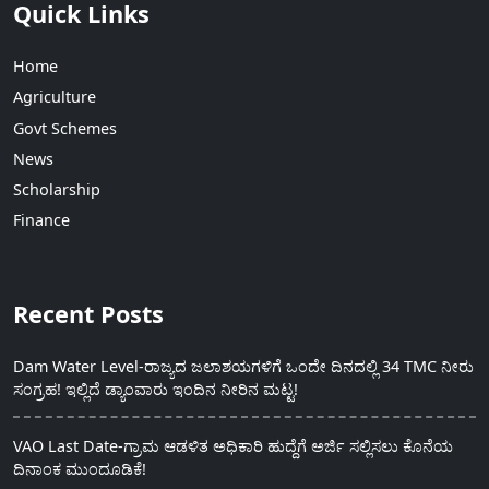
Quick Links
Home
Agriculture
Govt Schemes
News
Scholarship
Finance
Recent Posts
Dam Water Level-ರಾಜ್ಯದ ಜಲಾಶಯಗಳಿಗೆ ಒಂದೇ ದಿನದಲ್ಲಿ 34 TMC ನೀರು
ಸಂಗ್ರಹ! ಇಲ್ಲಿದೆ ಡ್ಯಾಂವಾರು ಇಂದಿನ ನೀರಿನ ಮಟ್ಟ!
VAO Last Date-ಗ್ರಾಮ ಆಡಳಿತ ಅಧಿಕಾರಿ ಹುದ್ದೆಗೆ ಅರ್ಜಿ ಸಲ್ಲಿಸಲು ಕೊನೆಯ
ದಿನಾಂಕ ಮುಂದೂಡಿಕೆ!