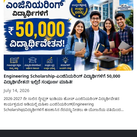
Engineering Scholarship-ಎಂಜಿನಿಯರಿಂಗ್ ವಿದ್ಯಾರ್ಥಿಗಳಿಗೆ 50,000
ವಿದ್ಯಾರ್ಥಿವೇತನ! ಇಲ್ಲಿದೆ ಸಂಪೂರ್ಣ ಮಾಹಿತಿ!
July 14, 2026
2026-2027 ನೇ ಸಾಲಿನ ಸ್ಕೇಫ್ಲರ್ ಇಂಡಿಯಾ ಹೋಪ್ ಎಂಜಿನಿಯರಿಂಗ್ ವಿದ್ಯಾರ್ಥಿವೇತನ
ಕಾರ್ಯಕ್ರಮದ ಅಡಿಯಲ್ಲಿ ಮಹಿಳಾ ಎಂಜಿನಿಯರಿಂಗ್(Engineering
Scholarship)ವಿದ್ಯಾರ್ಥಿಗಳಿಗೆ ಹಣಕಾಸಿನ ನೆರವನ್ನು ನೀಡಲು ಈ ಯೋಜನೆಯ ವತಿಯಿಂದ
ವಿದ್ಯಾರ್ಥಿಗಳಿಗೆ 50,000 ವಿದ್ಯಾರ್ಥಿವೇತನವನ್ನು ಪಡೆಯಲು ಅರ್ಜಿಯನ್ನು ಆಹ್ವಾನಿಸಲಾಗಿದೆ. ಈ
ವಿದ್ಯಾರ್ಥಿವೇತನ ಕಾರ್ಯಕ್ರಮವನ್ನು 2019 ರಲ್ಲಿ ಸ್ಥಾಪಿಸಲಾಗಿದ್ದು, ಎಂಜಿನಿಯರಿಂಗ್ ವಲಯದಲ್ಲಿ
ಭಾರತದಾದ್ಯಂತ ಪ್ರಥಮ ವರ್ಷದ ಮಹಿಳಾ ಎಂಜಿನಿಯರಿಂಗ್ ವಿದ್ಯಾರ್ಥಿಗಳಿಗೆ ಮುಕ್ತವಾಗಿದೆ,...