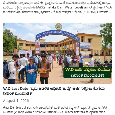
ಬೆಂಗಳೂರು: ರಾಜ್ಯದಾದ್ಯಂತ ಕಾವೇರಿ, ಕೃಷ್ಣಾ ಹಾಗೂ ಮಲೆನಾಡು ಜಲಾನಯನ ಪ್ರದೇಶಗಳಲ್ಲಿ ಉತ್ತಮ
ಮಳೆಯಾಗುತ್ತಿದ್ದು, ಜಲಾಶಯಗಳಿಗೆ(Karnataka Dam Water Level) ಅಪಾರ ಪ್ರಮಾಣದ ನೀರು
ಹರಿದುಬರುತ್ತಿದೆ. ಕರ್ನಾಟಕ ರಾಜ್ಯ ನೈಸರ್ಗಿಕ ವಿಕೋಪ ಉಸ್ತುವಾರಿ ಕೇಂದ್ರ (KSNDMC) ಬಿಡುಗಡೆ
ಮಾಡಿರುವ ಆಗಸ್ಟ್ 04, 2026ರ ವರದಿಯಂತೆ, ರಾಜ್ಯದ ಪ್ರಮುಖ 14 ಜಲಾಶಯಗಳಿಗೆ ಒಂದೇ
ದಿನದಲ್ಲಿ ಬರೋಬ್ಬರಿ 34.8 TMC...
VAO Last Date-ಗ್ರಾಮ ಆಡಳಿತ ಅಧಿಕಾರಿ ಹುದ್ದೆಗೆ ಅರ್ಜಿ ಸಲ್ಲಿಸಲು ಕೊನೆಯ
ದಿನಾಂಕ ಮುಂದೂಡಿಕೆ!
August 1, 2026
ಕರ್ನಾಟಕ ಸರ್ಕಾರದ ಕಂದಾಯ ಇಲಾಖೆಯಲ್ಲಿ ಖಾಲಿ ಇರುವ ‘ಗ್ರೂಪ್-ಸಿ’ ವೃಂದದ ಗ್ರಾಮ ಆಡಳಿತ
ಅಧಿಕಾರಿ (Village Administrative Officer – VAO) ನೇರ ನೇಮಕಾತಿ ಹುದ್ದೆಗಳಿಗೆ ಅರ್ಜಿ