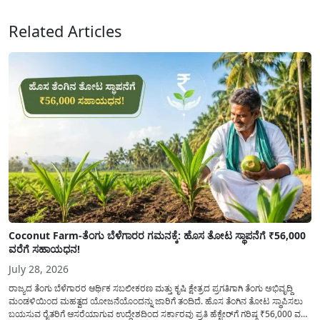
ವಿತರಿಸುವಂತೆ ಇಲಾಖೆಯ...
Related Articles
Coconut Farm-ತೆಂಗು ಬೆಳೆಗಾರರ ಗಮನಕ್ಕೆ: ಹೊಸ ತೋಟ ಸ್ಥಾಪನೆಗೆ ₹56,000
ವರೆಗೆ ಸಹಾಯಧನ!
July 28, 2026
ರಾಜ್ಯದ ತೆಂಗು ಬೆಳೆಗಾರರ ಆರ್ಥಿಕ ಸಬಲೀಕರಣ ಮತ್ತು ಕೃಷಿ ಕ್ಷೇತ್ರದ ಪ್ರಗತಿಗಾಗಿ ತೆಂಗು ಅಭಿವೃದ್ದಿ
ಮಂಡಳಿಯಿಂದ ಮಹತ್ವದ ಯೋಜನೆಯೊಂದನ್ನು ಜಾರಿಗೆ ತಂದಿದೆ. ಹೊಸ ತೆಂಗಿನ ತೋಟ ಸ್ಥಾಪಿಸಲು
ಬಯಸುವ ರೈತರಿಗೆ ಆಸರೆಯಾಗುವ ಉದ್ದೇಶದಿಂದ ಸರ್ಕಾರವು ಪ್ರತಿ ಹೆಕ್ಟೇರ್‌ಗೆ ಗರಿಷ್ಠ ₹56,000 ವರೆಗೆ