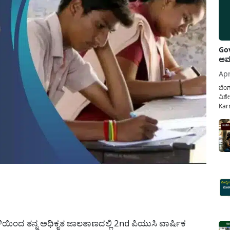
Gov
ಅವಧ
Apr
ಬೆಂಗ
ವಿಶೇ
Karn
ನೌಕ
ಸರ್ಕ
ಕಲ್ಯ
pp
ಿಯಿಂದ ತನ್ನ ಅಧಿಕೃತ ಜಾಲತಾಣದಲ್ಲಿ 2nd ಪಿಯುಸಿ ವಾರ್ಷಿಕ