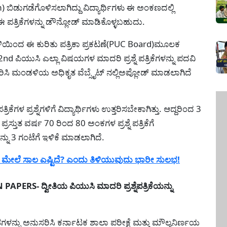
m) ಬಿಡುಗಡೆಗೊಳಿಸಲಾಗಿದ್ದು ವಿದ್ಯಾರ್ಥಿಗಳು ಈ ಅಂಕಣದಲ್ಲಿ
 ಪತ್ರಿಕೆಗಳನ್ನು ಡೌನ್ಲೋಡ್ ಮಾಡಿಕೊಳ್ಳಬಹುದು.
ಳಿಯಿಂದ ಈ ಕುರಿತು ಪತ್ರಿಕಾ ಪ್ರಕಟಣೆ(PUC Board)ಮೂಲಕ
d ಪಿಯುಸಿ ಎಲ್ಲಾ ವಿಷಯಗಳ ಮಾದರಿ ಪ್ರಶ್ನೆ ಪತ್ರಿಕೆಗಳನ್ನು ಪದವಿ
ಸಿ ಮಂಡಳಿಯ ಅಧಿಕೃತ ವೆಬ್ಸೈಟ್ ನಲ್ಲಿಅಪ್ಲೋಡ್ ಮಾಡಲಾಗಿದೆ
ಿಕೆಗಳ ಪ್ರಶ್ನೆಗಳಿಗೆ ವಿದ್ಯಾರ್ಥಿಗಳು ಉತ್ತರಿಸಬೇಕಾಗಿತ್ತು. ಆದ್ದರಿಂದ 3
ಸ್ತುತ ವರ್ಷ 70 ರಿಂದ 80 ಅಂಕಗಳ ಪ್ರಶ್ನೆ ಪತ್ರಿಕೆಗೆ
ನು 3 ಗಂಟೆಗೆ ಇಳಿಕೆ ಮಾಡಲಾಗಿದೆ.
 ಮೇಲೆ ಸಾಲ ಎಷ್ಟಿದೆ? ಎಂದು ತಿಳಿಯುವುದು ಭಾರೀ ಸುಲಭ!
- ದ್ವೀತಿಯ ಪಿಯುಸಿ ಮಾದರಿ ಪ್ರಶ್ನೆಪತ್ರಿಕೆಯನ್ನು
ಂತಗಳನ್ನು ಅನುಸರಿಸಿ ಕರ್ನಾಟಕ ಶಾಲಾ ಪರೀಕ್ಷೆ ಮತ್ತು ಮೌಲ್ಯನಿರ್ಣಯ