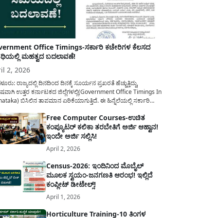
ernment Office Timings-ಸರ್ಕಾರಿ ಕಚೇರಿಗಳ ಕೆಲಸದ
ಿಯಲ್ಲಿ ಮಹತ್ವದ ಬದಲಾವಣೆ!
il 2, 2026
ಳೂರು: ರಾಜ್ಯದಲ್ಲಿ ದಿನದಿಂದ ದಿನಕ್ಕೆ ಸೂರ್ಯನ ಪ್ರಖರತೆ ಹೆಚ್ಚುತ್ತಿದ್ದು,
ಷವಾಗಿ ಉತ್ತರ ಕರ್ನಾಟಕದ ಜಿಲ್ಲೆಗಳಲ್ಲಿ(Government Office Timings In
ataka) ಬಿಸಿಲಿನ ತಾಪಮಾನ ಏರಿಕೆಯಾಗುತ್ತಿದೆ. ಈ ಹಿನ್ನೆಲೆಯಲ್ಲಿ ಸರ್ಕಾರಿ
ರರ ಹಿತದೃಷ್ಟಿಯಿಂದ ಹಾಗೂ ಸಾರ್ವಜನಿಕರ ಅನುಕೂಲಕ್ಕಾಗಿ ಕರ್ನಾಟಕ
Free Computer Courses-ಉಚಿತ
ಾರವು ಮಹತ್ವದ ನಿರ್ಧಾರವೊಂದನ್ನು ಕೈಗೊಂಡಿದೆ. ಕಿತ್ತೂರು ಕರ್ನಾಟಕ ಮತ್ತು
ಕಂಪ್ಯೂಟರ್ ಕಲಿಕಾ ತರಬೇತಿಗೆ ಅರ್ಜಿ ಆಹ್ವಾನ!
ಾಣ ಕರ್ನಾಟಕದ ಒಟ್ಟು 9 ಜಿಲ್ಲೆಗಳಲ್ಲಿ ಏಪ್ರಿಲ್...
ಇಂದೇ ಅರ್ಜಿ ಸಲ್ಲಿಸಿ!
April 2, 2026
Census-2026: ಇಂದಿನಿಂದ ಮೊಬೈಲ್
ಮೂಲಕ ಸ್ವಯಂ-ಜನಗಣತಿ ಆರಂಭ! ಇಲ್ಲಿದೆ
ಕಂಪ್ಲೀಟ್ ಡೀಟೇಲ್ಸ್!
April 1, 2026
Horticulture Training-10 ತಿಂಗಳ