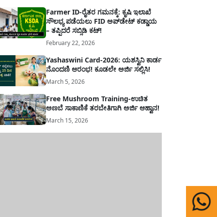
Farmer ID-ರೈತರ ಗಮನಕ್ಕೆ: ಕೃಷಿ ಇಲಾಖೆ
ಸೌಲಭ್ಯ ಪಡೆಯಲು FID ಅಪ್‌ಡೇಟ್ ಕಡ್ಡಾಯ
– ತಪ್ಪಿದರೆ ಸಬ್ಸಿಡಿ ಕಟ್!
February 22, 2026
Yashaswini Card-2026: ಯಶಸ್ವಿನಿ ಕಾರ್ಡ
ನೊಂದಣಿ ಆರಂಭ! ಕೂಡಲೇ ಅರ್ಜಿ ಸಲ್ಲಿಸಿ!
March 5, 2026
Free Mushroom Training-ಉಚಿತ
ಅಣಬೆ ಸಾಕಾಣಿಕೆ ತರಬೇತಿಗಾಗಿ ಅರ್ಜಿ ಆಹ್ವಾನ!
March 15, 2026