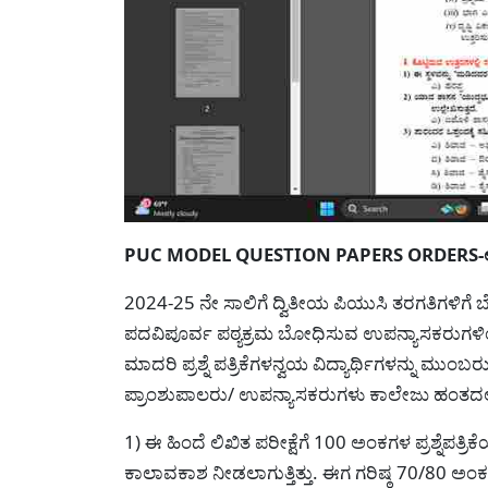
PUC MODEL QUESTION PAPERS ORDERS-ಅಧಿ
2024-25 ನೇ ಸಾಲಿಗೆ ದ್ವಿತೀಯ ಪಿಯುಸಿ ತರಗತಿಗಳಿಗೆ ಬ
ಪದವಿಪೂರ್ವ ಪಠ್ಯಕ್ರಮ ಬೋಧಿಸುವ ಉಪನ್ಯಾಸಕರುಗಳಿ
ಮಾದರಿ ಪ್ರಶ್ನೆ ಪತ್ರಿಕೆಗಳನ್ವಯ ವಿದ್ಯಾರ್ಥಿಗಳನ್ನು ಮುಂ
ಪ್ರಾಂಶುಪಾಲರು/ ಉಪನ್ಯಾಸಕರುಗಳು ಕಾಲೇಜು ಹಂತದಲ್ಲಿ 
1) ಈ ಹಿಂದೆ ಲಿಖಿತ ಪರೀಕ್ಷೆಗೆ 100 ಅಂಕಗಳ ಪ್ರಶ್ನೆಪತ್ರಿ
ಕಾಲಾವಕಾಶ ನೀಡಲಾಗುತ್ತಿತ್ತು. ಈಗ ಗರಿಷ್ಠ 70/80 ಅಂಕಗಳ 