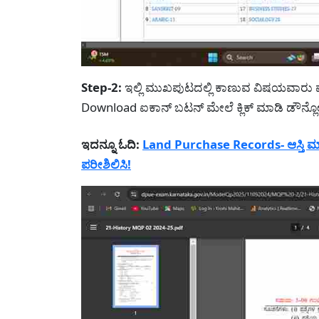
Step-2:
ಇಲ್ಲಿ ಮುಖಪುಟದಲ್ಲಿ ಕಾಣುವ ವಿಷಯವಾರು ಪತ
Download ಐಕಾನ್ ಬಟನ್ ಮೇಲೆ ಕ್ಲಿಕ್ ಮಾಡಿ ಡೌನ್ಲ
ಇದನ್ನೂ ಓದಿ:
Land Purchase Records- ಆಸ್ತಿ ಮ
ಪರೀಶಿಲಿಸಿ!