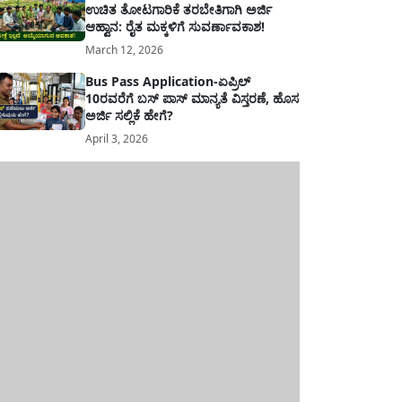
ಉಚಿತ ತೋಟಗಾರಿಕೆ ತರಬೇತಿಗಾಗಿ ಅರ್ಜಿ
ಆಹ್ವಾನ: ರೈತ ಮಕ್ಕಳಿಗೆ ಸುವರ್ಣಾವಕಾಶ!
March 12, 2026
Bus Pass Application-ಏಪ್ರಿಲ್
10ರವರೆಗೆ ಬಸ್ ಪಾಸ್ ಮಾನ್ಯತೆ ವಿಸ್ತರಣೆ, ಹೊಸ
ಅರ್ಜಿ ಸಲ್ಲಿಕೆ ಹೇಗೆ?
April 3, 2026