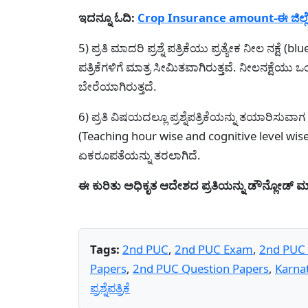
ಇದನ್ನೂ ಓದಿ:
Crop Insurance amount-ಈ ಜಿಲ್ಲೆಯ
5) ಪ್ರತಿ ಮಾದರಿ ಪ್ರಶ್ನೆ ಪತ್ರಿಕೆಯು ಪ್ರತ್ಯೇಕ ನೀಲ ನಕ್ಷೆ (
ಪತ್ರಿಕೆಗಳಿಗೆ ಮಾತ್ರ ಸೀಮಿತವಾಗಿರುತ್ತವೆ. ನೀಲನಕ್ಷೆಯು ಒಂ
ಬೇರೆಯಾಗಿರುತ್ತದೆ.
6) ಪ್ರತಿ ವಿಷಯದಲ್ಲೂ ಪ್ರಶ್ನೆಪತ್ರಿಕೆಯನ್ನು ತಯಾರಿಸು
(Teaching hour wise and cognitive level wise 
ಏಕರೂಪತೆಯನ್ನು ತರಲಾಗಿದೆ.
ಈ ಕುರಿತು ಅಧಿಕೃತ ಆದೇಶದ ಪ್ರತಿಯನ್ನು ಡೌನ್ಲೋಡ್ 
Tags:
2nd PUC
,
2nd PUC Exam
,
2nd PUC
Papers
,
2nd PUC Question Papers
,
Karna
ಪ್ರಶ್ನೆಪತ್ರಿಕೆ