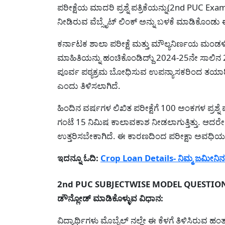
ಪರೀಕ್ಷೆಯ ಮಾದರಿ ಪ್ರಶ್ನೆ ಪತ್ರಿಕೆಯನ್ನು(2nd PUC Exa
ನೀಡಿರುವ ವೆಬ್ಸೈಟ್ ಲಿಂಕ್ ಅನ್ನು ಬಳಕೆ ಮಾಡಿಕೊಂಡು ಈ
ಕರ್ನಾಟಕ ಶಾಲಾ ಪರೀಕ್ಷೆ ಮತ್ತು ಮೌಲ್ಯನಿರ್ಣಯ ಮಂಡ
ಮಾಹಿತಿಯನ್ನು ಹಂಚಿಕೊಂಡಿದ್ದು್ 2024-25ನೇ ಸಾಲಿನ 2n
ಪೂರ್ವ ಪಠ್ಯಕ್ರಮ ಬೋಧಿಸುವ ಉಪನ್ಯಾಸಕರಿಂದ ತಯಾರಿ
ಎಂದು ತಿಳಿಸಲಾಗಿದೆ.
ಹಿಂದಿನ ವರ್ಷಗಳ ಲಿಖಿತ ಪರೀಕ್ಷೆಗೆ 100 ಅಂಕಗಳ ಪ್ರಶ್ನೆ ಪತ್ರ
ಗಂಟೆ 15 ನಿಮಿಷ ಕಾಲಾವಕಾಶ ನೀಡಲಾಗುತ್ತಿತ್ತು. ಆದರೇ ಪ್ರ
ಉತ್ತರಿಸಬೇಕಾಗಿದೆ. ಈ ಕಾರಣದಿಂದ ಪರೀಕ್ಷಾ ಅವಧಿಯನ್
ಇದನ್ನೂ ಓದಿ:
Crop Loan Details- ನಿಮ್ಮ ಜಮೀನಿನ
2nd PUC SUBJECTWISE MODEL QUESTION PAPERS
ಡೌನ್ಲೋಡ್ ಮಾಡಿಕೊಳ್ಳುವ ವಿಧಾನ:
ವಿದ್ಯಾರ್ಥಿಗಳು ಮೊಬೈಲ್ ನಲ್ಲೇ ಈ ಕೆಳಗೆ ತಿಳಿಸಿರುವ ಹ