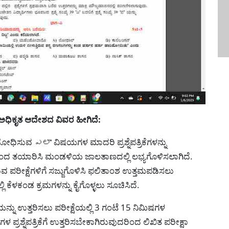
ಕೃತ ಆದೇಶದ ವಿವರ ಹೀಗಿದೆ:
ೋಧಿಸುವ ఎలా ವಿಷಯಗಳ ಮಾದರಿ ಪ್ರಶ್ನೆಪತ್ರಿಕೆಗಳನ್ನು
ಂದ ತಯಾರಿಸಿ ಮಂಡಳಿಯ ಜಾಲತಾಣದಲ್ಲಿ ಲಭ್ಯಗೊಳಿಸಲಾಗಿದೆ.
ಬರುವ ಪರೀಕ್ಷೆಗಳಿಗೆ ಸಜ್ಜುಗೊಳಿಸಿ ಫಲಿತಾಂಶ ಉತ್ತಮಪಡಿಸಲು
ಕೆಳಕಂಡ ಕ್ರಮಗಳನ್ನು ಕೈಗೊಳ್ಳಲು ಸೂಚಿಸಿದೆ.
ಕೆಯನ್ನು ಉತ್ತರಿಸಲು ಪರೀಕ್ಷೆಯಲ್ಲಿ 3 ಗಂಟೆ 15 ನಿಮಿಷಗಳ
ಪ್ರಶ್ನೆಪತ್ರಿಕೆಗೆ ಉತ್ತರಿಸಬೇಕಾಗಿರುವುದರಿಂದ ಲಿಖಿತ ಪರೀಕ್ಷಾ