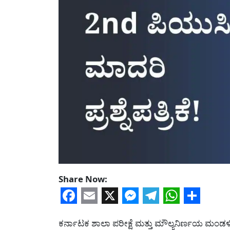
Share Now:
Facebook
Email
X
Messenger
Telegram
WhatsA
Share
ಕರ್ನಾಟಕ ಶಾಲಾ ಪರೀಕ್ಷೆ ಮತ್ತು ಮೌಲ್ಯನಿರ್ಣಯ ಮಂಡಳ