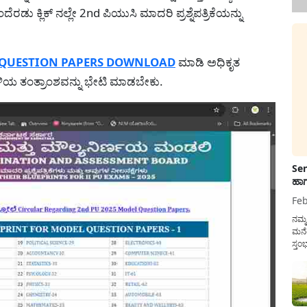
ಕ್ಲಿಕ್ ನಲ್ಲೇ 2nd ಪಿಯುಸಿ ಮಾದರಿ ಪ್ರಶ್ನೆಪತ್ರಿಕೆಯನ್ನು
 QUESTION PAPERS DOWNLOAD
ಮಾಡಿ ಅಧಿಕೃತ
ಳಿಯ ತಂತ್ರಾಂಶವನ್ನು ಭೇಟಿ ಮಾಡಬೇಕು.
Sen
ಹಾಗ
Feb
ನಮ್
ಮನೆ
ಸ್ತಂ
ದುಡ
ನೆಮ್
ಸರ್ಕ