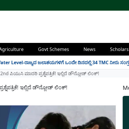
Agriculture
Govt Schemes
News
Scholars
el-ರಾಜ್ಯದ ಜಲಾಶಯಗಳಿಗೆ ಒಂದೇ ದಿನದಲ್ಲಿ 34 TMC ನೀರು ಸಂಗ್ರಹ! ಇಲ್ಲಿದ
ಪಿಯುಸಿ ಮಾದರಿ ಪ್ರಶ್ನೆಪತ್ರಿಕೆ! ಇಲ್ಲಿದೆ ಡೌನ್ಲೋಡ್ ಲಿಂಕ್!
ತ್ರಿಕೆ! ಇಲ್ಲಿದೆ ಡೌನ್ಲೋಡ್ ಲಿಂಕ್!
Mo