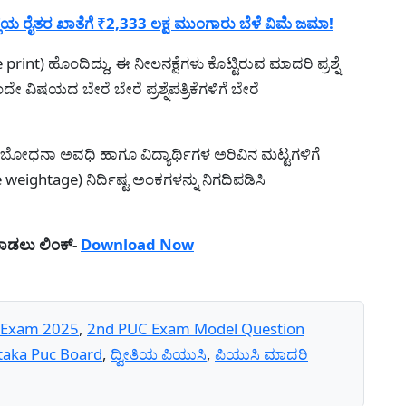
 ರೈತರ ಖಾತೆಗೆ ₹2,333 ಲಕ್ಷ ಮುಂಗಾರು ಬೆಳೆ ವಿಮೆ ಜಮಾ!
blue print) ಹೊಂದಿದ್ದು, ಈ ನೀಲನಕ್ಷೆಗಳು ಕೊಟ್ಟಿರುವ ಮಾದರಿ ಪ್ರಶ್ನೆ
ದೇ ವಿಷಯದ ಬೇರೆ ಬೇರೆ ಪ್ರಶ್ನೆಪತ್ರಿಕೆಗಳಿಗೆ ಬೇರೆ
ವಾಗ ಬೋಧನಾ ಅವಧಿ ಹಾಗೂ ವಿದ್ಯಾರ್ಥಿಗಳ ಅರಿವಿನ ಮಟ್ಟಗಳಿಗೆ
weightage) ನಿರ್ದಿಷ್ಟ ಅಂಕಗಳನ್ನು ನಿಗದಿಪಡಿಸಿ
ಮಾಡಲು ಲಿಂಕ್-
Download Now
 Exam 2025
,
2nd PUC Exam Model Question
taka Puc Board
,
ದ್ವೀತಿಯ ಪಿಯುಸಿ
,
ಪಿಯುಸಿ ಮಾದರಿ