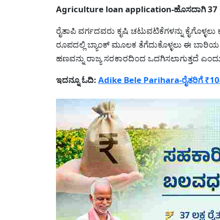
Agriculture loan application-ಹೊಸದಾಗಿ 37 ಲಕ
ರೈತಾಪಿ ವರ್ಗದವರು ಕೃಷಿ ಚಟುವಟಿಕೆಗಳನ್ನು ಕೈಗೊಳ್ಳಲು
ರೂಪದಲ್ಲಿ ಬ್ಯಾಂಕ್ ಮೂಲಕ ತೆಗೆದುಕೊಳ್ಳಲು ಈ ಬಾರಿಯ ಬಜ
ಹಣವನ್ನು ರಾಜ್ಯ ಸರಕಾರದಿಂದ ಒದಗಿಸಲಾಗುತ್ತದೆ ಎಂದ
ಇದನ್ನೂ ಓದಿ:
Adike Bele Parihara-ರೈತರಿಗೆ ₹104