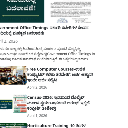
ernment Office Timings-ಸರ್ಕಾರಿ ಕಚೇರಿಗಳ ಕೆಲಸದ
ಿಯಲ್ಲಿ ಮಹತ್ವದ ಬದಲಾವಣೆ!
il 2, 2026
ಳೂರು: ರಾಜ್ಯದಲ್ಲಿ ದಿನದಿಂದ ದಿನಕ್ಕೆ ಸೂರ್ಯನ ಪ್ರಖರತೆ ಹೆಚ್ಚುತ್ತಿದ್ದು,
ಷವಾಗಿ ಉತ್ತರ ಕರ್ನಾಟಕದ ಜಿಲ್ಲೆಗಳಲ್ಲಿ(Government Office Timings In
ataka) ಬಿಸಿಲಿನ ತಾಪಮಾನ ಏರಿಕೆಯಾಗುತ್ತಿದೆ. ಈ ಹಿನ್ನೆಲೆಯಲ್ಲಿ ಸರ್ಕಾರಿ
ರರ ಹಿತದೃಷ್ಟಿಯಿಂದ ಹಾಗೂ ಸಾರ್ವಜನಿಕರ ಅನುಕೂಲಕ್ಕಾಗಿ ಕರ್ನಾಟಕ
Free Computer Courses-ಉಚಿತ
ಾರವು ಮಹತ್ವದ ನಿರ್ಧಾರವೊಂದನ್ನು ಕೈಗೊಂಡಿದೆ. ಕಿತ್ತೂರು ಕರ್ನಾಟಕ ಮತ್ತು
ಕಂಪ್ಯೂಟರ್ ಕಲಿಕಾ ತರಬೇತಿಗೆ ಅರ್ಜಿ ಆಹ್ವಾನ!
ಾಣ ಕರ್ನಾಟಕದ ಒಟ್ಟು 9 ಜಿಲ್ಲೆಗಳಲ್ಲಿ ಏಪ್ರಿಲ್...
ಇಂದೇ ಅರ್ಜಿ ಸಲ್ಲಿಸಿ!
April 2, 2026
Census-2026: ಇಂದಿನಿಂದ ಮೊಬೈಲ್
ಮೂಲಕ ಸ್ವಯಂ-ಜನಗಣತಿ ಆರಂಭ! ಇಲ್ಲಿದೆ
ಕಂಪ್ಲೀಟ್ ಡೀಟೇಲ್ಸ್!
April 1, 2026
Horticulture Training-10 ತಿಂಗಳ