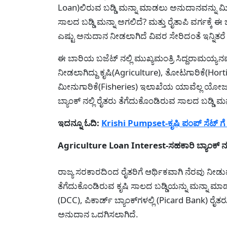
Loan)ಲಿರುವ ಬಡ್ಡಿ ಮನ್ನಾ ಮಾಡಲು ಅನುದಾನವನ್ನು ಮೀಸಲ
ಸಾಲದ ಬಡ್ಡಿ ಮನ್ನಾ ಅಗಲಿದೆ? ಮತ್ತು ರೈತಾಪಿ ವರ್ಗಕ್
ಎಷ್ಟು ಅನುದಾನ ನೀಡಲಾಗಿದೆ ವಿವರ ಸೇರಿದಂತೆ ಇನ್ನಿತರೆ
ಈ ಬಾರಿಯ ಬಜೆಟ್ ನಲ್ಲಿ ಮುಖ್ಯಮಂತ್ರಿ ಸಿದ್ದರಾಮಯ್ಯನವರು(C
ನೀಡಲಾಗಿದ್ದು ಕೃಷಿ(Agriculture), ತೋಟಗಾರಿಕೆ(Hort
ಮೀನುಗಾರಿಕೆ(Fisheries) ಇಲಾಖೆಯ ಯಾವೆಲ್ಲ ಯೋಜನ
ಬ್ಯಾಂಕ್ ನಲ್ಲಿ ರೈತರು ತೆಗೆದುಕೊಂಡಿರುವ ಸಾಲದ ಬಡ್ಡಿ ಮ
ಇದನ್ನೂ ಓದಿ:
Krishi Pumpset-ಕೃಷಿ ಪಂಪ್ ಸೆಟ್ ಗೆ 7
Agriculture Loan Interest-ಸಹಕಾರಿ ಬ್ಯಾಂಕ್ ನ 
ರಾಜ್ಯ ಸರಕಾರದಿಂದ ರೈತರಿಗೆ ಆರ್ಥಿಕವಾಗಿ ನೆರವು ನೀಡುವ ನಿ
ತೆಗೆದುಕೊಂಡಿರುವ ಕೃಷಿ ಸಾಲದ ಬಡ್ಡಿಯನ್ನು ಮನ್ನಾ ಮಾಡಲು
(DCC), ಪಿಕಾರ್ಡ್ ಬ್ಯಾಂಕ್‌ಗಳಲ್ಲಿ (Picard Bank) 
ಅನುದಾನ ಒದಗಿಸಲಾಗಿದೆ.