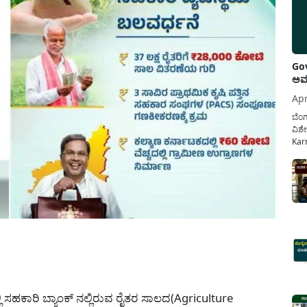
Gov
ಅವಧ
Apr
ಬೆಂಗ
ವಿಶೇ
Karn
ನೌಕ
ಸರ್ಕ
ಕಲ್ಯ
pp
ಸಹಕಾರಿ ಬ್ಯಾಂಕ್ ನಲ್ಲಿರುವ ರೈತರ ಸಾಲದ(Agriculture