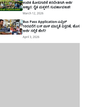
ಉಚಿತ ತೋಟಗಾರಿಕೆ ತರಬೇತಿಗಾಗಿ ಅರ್ಜಿ
ಆಹ್ವಾನ: ರೈತ ಮಕ್ಕಳಿಗೆ ಸುವರ್ಣಾವಕಾಶ!
March 12, 2026
Bus Pass Application-ಏಪ್ರಿಲ್
10ರವರೆಗೆ ಬಸ್ ಪಾಸ್ ಮಾನ್ಯತೆ ವಿಸ್ತರಣೆ, ಹೊಸ
ಅರ್ಜಿ ಸಲ್ಲಿಕೆ ಹೇಗೆ?
April 3, 2026