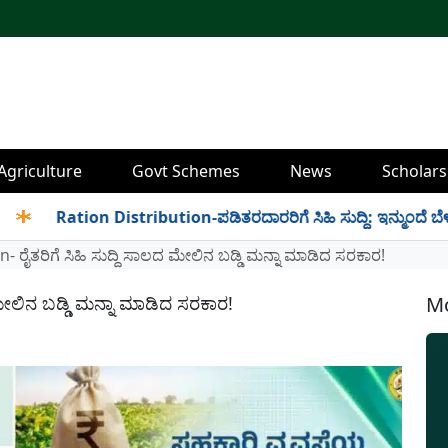
Agriculture
Govt Schemes
News
Scholars
Ration Distribution-ಪಡಿತರದಾರರಿಗೆ ಸಿಹಿ ಸುದ್ದಿ: ಇನ್ಮುಂದೆ ಬೆಳಿಗ್ಗೆ 6 
- ರೈತರಿಗೆ ಸಿಹಿ ಸುದ್ದಿ ಸಾಲದ ಮೇಲಿನ ಬಡ್ಡಿ ಮನ್ನಾ ಮಾಡಿದ ಸರಕಾರ!
ಮೇಲಿನ ಬಡ್ಡಿ ಮನ್ನಾ ಮಾಡಿದ ಸರಕಾರ!
Mo