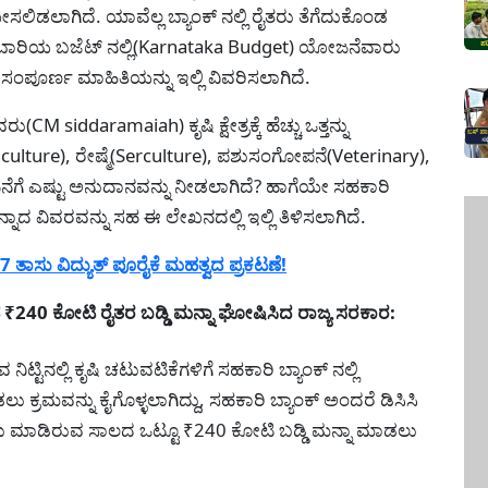
ಿಡಲಾಗಿದೆ. ಯಾವೆಲ್ಲ ಬ್ಯಾಂಕ್ ನಲ್ಲಿ ರೈತರು ತೆಗೆದುಕೊಂಡ
ಕೆ ಈ ಬಾರಿಯ ಬಜೆಟ್ ನಲ್ಲಿ(Karnataka Budget) ಯೋಜನೆವಾರು
 ಸಂಪೂರ್ಣ ಮಾಹಿತಿಯನ್ನು ಇಲ್ಲಿ ವಿವರಿಸಲಾಗಿದೆ.
M siddaramaiah) ಕೃಷಿ ಕ್ಷೇತ್ರಕ್ಕೆ ಹೆಚ್ಚು ಒತ್ತನ್ನು
iculture), ರೇಷ್ಮೆ(Serculture), ಪಶುಸಂಗೋಪನೆ(Veterinary),
ೆಗೆ ಎಷ್ಟು ಅನುದಾನವನ್ನು ನೀಡಲಾಗಿದೆ? ಹಾಗೆಯೇ ಸಹಕಾರಿ
ನ್ನಾದ ವಿವರವನ್ನು ಸಹ ಈ ಲೇಖನದಲ್ಲಿ ಇಲ್ಲಿ ತಿಳಿಸಲಾಗಿದೆ.
 ತಾಸು ವಿದ್ಯುತ್ ಪೂರೈಕೆ ಮಹತ್ವದ ಪ್ರಕಟಣೆ!
₹240 ಕೋಟಿ ರೈತರ ಬಡ್ಡಿ ಮನ್ನಾ ಘೋಷಿಸಿದ ರಾಜ್ಯ ಸರಕಾರ:
ಟ್ಟಿನಲ್ಲಿ ಕೃಷಿ ಚಟುವಟಿಕೆಗಳಿಗೆ ಸಹಕಾರಿ ಬ್ಯಾಂಕ್ ನಲ್ಲಿ
 ಕ್ರಮವನ್ನು ಕೈಗೊಳ್ಳಲಾಗಿದ್ದು, ಸಹಕಾರಿ ಬ್ಯಾಂಕ್ ಅಂದರೆ ಡಿಸಿಸಿ
ರೈತರು ಮಾಡಿರುವ ಸಾಲದ ಒಟ್ಟೂ ₹240 ಕೋಟಿ ಬಡ್ಡಿ ಮನ್ನಾ ಮಾಡಲು