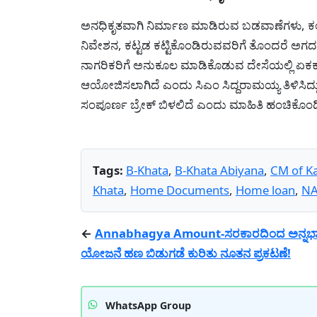
ಅನಧಿಕೃತವಾಗಿ ನಿರ್ಮಾಣ ಮಾಡಿರುವ ಬಡವಾಣೆಗಳು, ಕಂದ
ನಿವೇಶನ, ಕಟ್ಟಡ ಕಟ್ಟಿಕೊಂಡಿರುವವರಿಗೆ ತೊಂದರೆ ಅಗದಂ
ನಾಗರಿಕರಿಗೆ ಅನುಕೂಲ ಮಾಡಿಕೊಡುವ ದೇಸೆಯಲ್ಲಿ ಏಕಕ
ಆಯೋಜಿಸಲಾಗಿದೆ ಎಂದು ಸಿಎಂ ಸಿದ್ದರಾಮಯ್ಯ ತಿಳಿಸಿದ್
ಸಂಪೂರ್ಣ ಬ್ರೇಕ್ ಬಿಳಲಿದೆ ಎಂದು ಮಾಹಿತಿ ಹಂಚಿಕೊಂಡಿದ
Tags:
B-Khata
,
B-Khata Abiyana
,
CM of K
Khata
,
Home Documents
,
Home loan
,
NA
←
Annabhagya Amount-ಸರಕಾರದಿಂದ ಅನ್ನಭಾಗ
ಯೋಜನೆ ಹಣ ಬಿಡುಗಡೆ ಕುರಿತು ನೂತನ ಪ್ರಕಟಣೆ!
WhatsApp Group