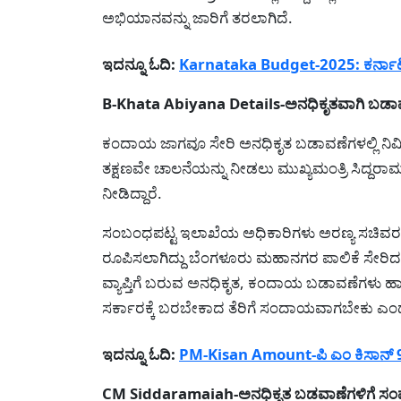
ಅಭಿಯಾನವನ್ನು ಜಾರಿಗೆ ತರಲಾಗಿದೆ.
ಇದನ್ನೂ ಓದಿ:
Karnataka Budget-2025: ಕರ್ನಾಟ
B-Khata Abiyana Details-ಅನಧಿಕೃತವಾಗಿ ಬಡಾವಣೆ
ಕಂದಾಯ ಜಾಗವೂ ಸೇರಿ ಅನಧಿಕೃತ ಬಡಾವಣೆಗಳಲ್ಲಿ ನಿರ್ಮ
ತಕ್ಷಣವೇ ಚಾಲನೆಯನ್ನು ನೀಡಲು ಮುಖ್ಯಮಂತ್ರಿ ಸಿದ್ದರ
ನೀಡಿದ್ದಾರೆ.
ಸಂಬಂಧಪಟ್ಟ ಇಲಾಖೆಯ ಅಧಿಕಾರಿಗಳು ಅರಣ್ಯ ಸಚಿವರ ನೇ
ರೂಪಿಸಲಾಗಿದ್ದು ಬೆಂಗಳೂರು ಮಹಾನಗರ ಪಾಲಿಕೆ ಸೇರಿದ
ವ್ಯಾಪ್ತಿಗೆ ಬರುವ ಅನಧಿಕೃತ, ಕಂದಾಯ ಬಡಾವಣೆಗಳು ಹಾಗ
ಸರ್ಕಾರಕ್ಕೆ ಬರಬೇಕಾದ ತೆರಿಗೆ ಸಂದಾಯವಾಗಬೇಕು ಎಂದು ಮ
ಇದನ್ನೂ ಓದಿ:
PM-Kisan Amount-ಪಿ ಎಂ ಕಿಸಾನ್ 9
CM Siddaramaiah-ಅನಧಿಕೃತ ಬಡವಾಣೆಗಳಿಗೆ ಸಂಪೂರ