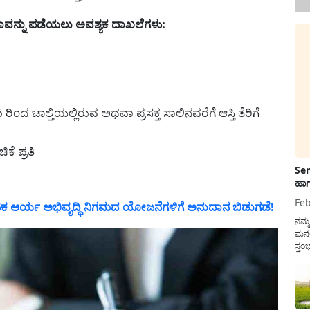
ವನ್ನು ಪಡೆಯಲು ಅವಶ್ಯಕ ದಾಖಲೆಗಳು:
ದ ಚಾಲ್ತಿಯಲ್ಲಿರುವ ಅಥವಾ ಪ್ರಸಕ್ತ ಸಾಲಿನವರೆಗೆ ಆಸ್ತಿ ತೆರಿಗೆ
ಕೆ ಪ್ರತಿ
Sen
ಹಾಗ
Feb
ಆರ್ಯ ಅಭಿವೃದ್ಧಿ ನಿಗಮದ ಯೋಜನೆಗಳಿಗೆ ಅನುದಾನ ಬಿಡುಗಡೆ!
ನಮ್
ಮನೆ
ಸ್ತಂ
ದುಡ
ನೆಮ್
ಸರ್ಕ