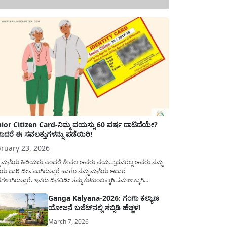
ior Citizen Card-ನಿಮ್ಮ ವಯಸ್ಸು 60 ವರ್ಷ ದಾಟಿದೆಯೇ?
ಾದರೆ ಈ ಸವಲತ್ತುಗಳನ್ನು ಪಡೆಯಿರಿ!
ruary 23, 2026
ಮ ಮನೆಯ ಹಿರಿಯರು ಎಂದರೆ ಕೇವಲ ಅವರು ವಯಸ್ಸಾದವರಲ್ಲ ಅವರು ನಮ್ಮ
ಯ ದಾರಿ ದೀಪವಾಗಿರುತ್ತಾರೆ ಹಾಗೂ ನಮ್ಮ ಮನೆಯ ಆಧಾರ
ಭಗಳಾಗಿರುತ್ತಾರೆ. ಇವರು ದಿನವಿಡೀ ತಮ್ಮ ಕುಟುಂಬಕ್ಕಾಗಿ ಸಮಾಜಕ್ಕಾಗಿ
ಿತಿರುತ್ತಾರೆ ಹಾಗೆಯೇ ಅವರು ತಮ್ಮ 60 ವರ್ಷಗಳ ನಂತರದ ಜೀವನವನ್ನು
Ganga Kalyana-2026: ಗಂಗಾ ಕಲ್ಯಾಣ
ಮದಿಯಿಂದ ಕಳೆಯಬೇಕೆಂಬುದು ಪ್ರತಿಯೊಬ್ಬರ ಕನಸಾಗಿರುತ್ತದೆ ಆದ್ದರಿಂದ
ಯೋಜನೆ ಬಜೆಟ್‌ನಲ್ಲಿ ಸಬ್ಸಿಡಿ ಹೆಚ್ಚಳ!
ಾರವು ಹಿರಿಯ ನಾಗರಿಕರ ಗುರುತಿನ ಚೀಟಿ...
March 7, 2026