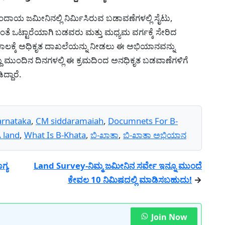
ಾಯ ಜಮೀನಿನಲ್ಲಿ ನಿರ್ಮಿಸಿರುವ ಬಡಾವಣೆಗಳಲ್ಲಿ ಸೈಟು,
ತೆ ಒಟ್ಟಾರೆಯಾಗಿ ಬಡವರು ಮತ್ತು ಮಧ್ಯಮ ವರ್ಗಕ್ಕೆ ಸೇರಿದ
ಾಲಕ್ಕೆ ಅಧಿಕೃತ ದಾಖಲೆಯನ್ನು ನೀಡಲು ಈ ಅಭಿಯಾನವನ್ನು
ದು ಮುಂದಿನ ದಿನಗಳಲ್ಲಿ ಈ ಕ್ರಮದಿಂದ ಅನಧಿಕೃತ ಬಡವಾಣೆಗಳಿಗೆ
್ದಾರೆ.
arnataka
,
CM siddaramaiah
,
Documnets For B-
 land
,
What Is B-Khata
,
ಬಿ-ಖಾತಾ
,
ಬಿ-ಖಾತಾ ಅಭಿಯಾನ
್ಯ
Land Survey-ನಿಮ್ಮ ಜಮೀನಿನ ಸರ್ವೇ ಇನ್ನೂ ಮುಂದೆ
ಕೇವಲ 10 ನಿಮಿಷದಲ್ಲಿ ಮಾಡಿಸಬಹುದು!
→
Join Now