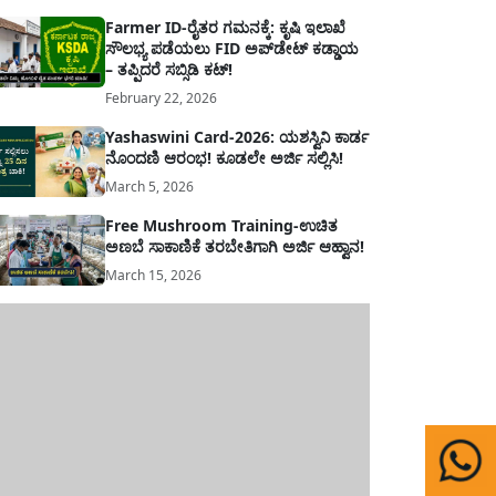
Farmer ID-ರೈತರ ಗಮನಕ್ಕೆ: ಕೃಷಿ ಇಲಾಖೆ
ಸೌಲಭ್ಯ ಪಡೆಯಲು FID ಅಪ್‌ಡೇಟ್ ಕಡ್ಡಾಯ
– ತಪ್ಪಿದರೆ ಸಬ್ಸಿಡಿ ಕಟ್!
February 22, 2026
Yashaswini Card-2026: ಯಶಸ್ವಿನಿ ಕಾರ್ಡ
ನೊಂದಣಿ ಆರಂಭ! ಕೂಡಲೇ ಅರ್ಜಿ ಸಲ್ಲಿಸಿ!
March 5, 2026
Free Mushroom Training-ಉಚಿತ
ಅಣಬೆ ಸಾಕಾಣಿಕೆ ತರಬೇತಿಗಾಗಿ ಅರ್ಜಿ ಆಹ್ವಾನ!
March 15, 2026