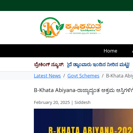
Home
TMC ನೀರು ಸಂಗ್ರಹ! ಇಲ್ಲಿದೆ ಡ್ಯಾಂವಾರು ಇಂದಿನ ನೀರಿನ ಮಟ್ಟ!
ಬ್ರೇಕಿಂಗ್ ನ್ಯೂಸ್:
✱
Latest News
Govt Schemes
B-Khata Abiy
B-Khata Abiyana-ರಾಜ್ಯಾದ್ಯಂತ ಅಕ್ರಮ ಆಸ್ತಿಗಳ
February 20, 2025 | Siddesh