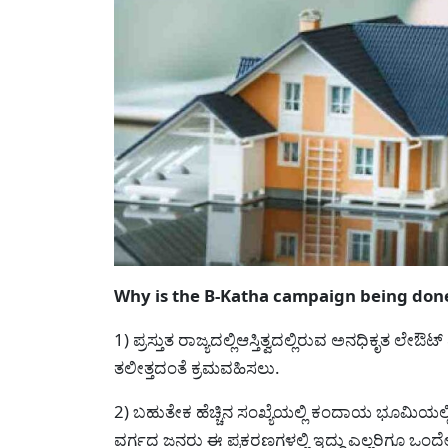
Why is the B-Katha campaign being done?-
1) ಪ್ರಸ್ತುತ ರಾಜ್ಯದಲ್ಲಿಆಸ್ತಿತ್ವದಲ್ಲಿರುವ ಅನಧಿಕೃತ 
ತಲೀತ್ತದಂತೆ ಕ್ರಮವಹಿಸಲು.
2) ಬಹುತೇಕ ಹೆಚ್ಚಿನ ಸಂಖ್ಯೆಯಲ್ಲಿ ಕಂದಾಯ ಭೂಮಿಯಲ್
ವರ್ಗದ ಜನರು ಈ ಪ್ರಕರಣಗಳಲ್ಲಿ ಇದ್ದು ಎಲ್ಲರಿಗೂ ಒಂ