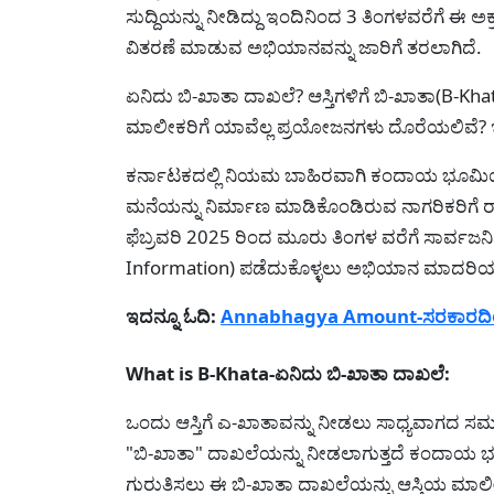
ಸುದ್ದಿಯನ್ನು ನೀಡಿದ್ದು ಇಂದಿನಿಂದ 3 ತಿಂಗಳವರೆಗೆ ಈ ಅಕ
ವಿತರಣೆ ಮಾಡುವ ಅಭಿಯಾನವನ್ನು ಜಾರಿಗೆ ತರಲಾಗಿದೆ.
ಏನಿದು ಬಿ-ಖಾತಾ ದಾಖಲೆ? ಆಸ್ತಿಗಳಿಗೆ ಬಿ-ಖಾತಾ(B-Khat
ಮಾಲೀಕರಿಗೆ ಯಾವೆಲ್ಲ ಪ್ರಯೋಜನಗಳು ದೊರೆಯಲಿವೆ? ಇನ್
ಕರ್ನಾಟಕದಲ್ಲಿ ನಿಯಮ ಬಾಹಿರವಾಗಿ ಕಂದಾಯ ಭೂಮಿಯಲ್
ಮನೆಯನ್ನು ನಿರ್ಮಾಣ ಮಾಡಿಕೊಂಡಿರುವ ನಾಗರಿಕರಿಗೆ ರಾಜ
ಫೆಬ್ರವರಿ 2025 ರಿಂದ ಮೂರು ತಿಂಗಳ ವರೆಗೆ ಸಾರ್ವಜನಿಕರಿ
Information) ಪಡೆದುಕೊಳ್ಳಲು ಅಭಿಯಾನ ಮಾದರಿಯಲ್ಲ
ಇದನ್ನೂ ಓದಿ:
Annabhagya Amount-ಸರಕಾರದಿಂದ ಅ
What is B-Khata-ಏನಿದು ಬಿ-ಖಾತಾ ದಾಖಲೆ:
ಒಂದು ಆಸ್ತಿಗೆ ಎ-ಖಾತಾವನ್ನು ನೀಡಲು ಸಾಧ್ಯವಾಗದ ಸಮಯದ
"ಬಿ-ಖಾತಾ" ದಾಖಲೆಯನ್ನು ನೀಡಲಾಗುತ್ತದೆ ಕಂದಾಯ ಭ
ಗುರುತಿಸಲು ಈ ಬಿ-ಖಾತಾ ದಾಖಲೆಯನ್ನು ಆಸ್ತಿಯ ಮಾಲೀಕ