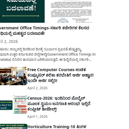
ernment Office Timings-ಸರ್ಕಾರಿ ಕಚೇರಿಗಳ ಕೆಲಸದ
ಿಯಲ್ಲಿ ಮಹತ್ವದ ಬದಲಾವಣೆ!
il 2, 2026
ಳೂರು: ರಾಜ್ಯದಲ್ಲಿ ದಿನದಿಂದ ದಿನಕ್ಕೆ ಸೂರ್ಯನ ಪ್ರಖರತೆ ಹೆಚ್ಚುತ್ತಿದ್ದು,
ಷವಾಗಿ ಉತ್ತರ ಕರ್ನಾಟಕದ ಜಿಲ್ಲೆಗಳಲ್ಲಿ(Government Office Timings In
ataka) ಬಿಸಿಲಿನ ತಾಪಮಾನ ಏರಿಕೆಯಾಗುತ್ತಿದೆ. ಈ ಹಿನ್ನೆಲೆಯಲ್ಲಿ ಸರ್ಕಾರಿ
ರರ ಹಿತದೃಷ್ಟಿಯಿಂದ ಹಾಗೂ ಸಾರ್ವಜನಿಕರ ಅನುಕೂಲಕ್ಕಾಗಿ ಕರ್ನಾಟಕ
Free Computer Courses-ಉಚಿತ
ಾರವು ಮಹತ್ವದ ನಿರ್ಧಾರವೊಂದನ್ನು ಕೈಗೊಂಡಿದೆ. ಕಿತ್ತೂರು ಕರ್ನಾಟಕ ಮತ್ತು
ಕಂಪ್ಯೂಟರ್ ಕಲಿಕಾ ತರಬೇತಿಗೆ ಅರ್ಜಿ ಆಹ್ವಾನ!
ಾಣ ಕರ್ನಾಟಕದ ಒಟ್ಟು 9 ಜಿಲ್ಲೆಗಳಲ್ಲಿ ಏಪ್ರಿಲ್...
ಇಂದೇ ಅರ್ಜಿ ಸಲ್ಲಿಸಿ!
April 2, 2026
Census-2026: ಇಂದಿನಿಂದ ಮೊಬೈಲ್
ಮೂಲಕ ಸ್ವಯಂ-ಜನಗಣತಿ ಆರಂಭ! ಇಲ್ಲಿದೆ
ಕಂಪ್ಲೀಟ್ ಡೀಟೇಲ್ಸ್!
April 1, 2026
Horticulture Training-10 ತಿಂಗಳ