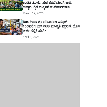
ಉಚಿತ ತೋಟಗಾರಿಕೆ ತರಬೇತಿಗಾಗಿ ಅರ್ಜಿ
ಆಹ್ವಾನ: ರೈತ ಮಕ್ಕಳಿಗೆ ಸುವರ್ಣಾವಕಾಶ!
March 12, 2026
Bus Pass Application-ಏಪ್ರಿಲ್
10ರವರೆಗೆ ಬಸ್ ಪಾಸ್ ಮಾನ್ಯತೆ ವಿಸ್ತರಣೆ, ಹೊಸ
ಅರ್ಜಿ ಸಲ್ಲಿಕೆ ಹೇಗೆ?
April 3, 2026