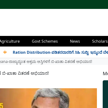
Agriculture
Govt Schemes
News
Scholars
Ration Distribution-ಪಡಿತರದಾರರಿಗೆ ಸಿಹಿ ಸುದ್ದಿ: ಇನ್ಮುಂದೆ ಬೆಳಿಗ್ಗೆ 6 ರ
ana-ರಾಜ್ಯಾದ್ಯಂತ ಅಕ್ರಮ ಆಸ್ತಿಗಳಿಗೆ ಬಿ-ಖಾತಾ ವಿತರಣೆ ಅಭಿಯಾನ!
ಿಗೆ ಬಿ-ಖಾತಾ ವಿತರಣೆ ಅಭಿಯಾನ!
Mo