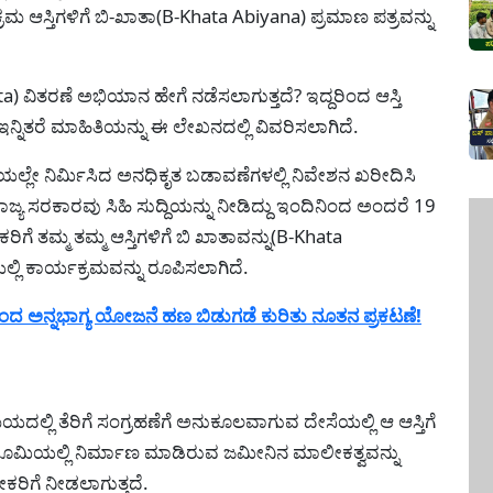
್ರಮ ಆಸ್ತಿಗಳಿಗೆ ಬಿ-ಖಾತಾ(B-Khata Abiyana) ಪ್ರಮಾಣ ಪತ್ರವನ್ನು
a) ವಿತರಣೆ ಅಭಿಯಾನ ಹೇಗೆ ನಡೆಸಲಾಗುತ್ತದೆ? ಇದ್ದರಿಂದ ಆಸ್ತಿ
ನಿತರೆ ಮಾಹಿತಿಯನ್ನು ಈ ಲೇಖನದಲ್ಲಿ ವಿವರಿಸಲಾಗಿದೆ.
ಲೇ ನಿರ್ಮಿಸಿದ ಅನಧಿಕೃತ ಬಡಾವಣೆಗಳಲ್ಲಿ ನಿವೇಶನ ಖರೀದಿಸಿ
್ಯ ಸರಕಾರವು ಸಿಹಿ ಸುದ್ದಿಯನ್ನು ನೀಡಿದ್ದು ಇಂದಿನಿಂದ ಅಂದರೆ 19
ಗೆ ತಮ್ಮ ತಮ್ಮ ಆಸ್ತಿಗಳಿಗೆ ಬಿ ಖಾತಾವನ್ನು(B-Khata
ಿ ಕಾರ್ಯಕ್ರಮವನ್ನು ರೂಪಿಸಲಾಗಿದೆ.
ನ್ನಭಾಗ್ಯ ಯೋಜನೆ ಹಣ ಬಿಡುಗಡೆ ಕುರಿತು ನೂತನ ಪ್ರಕಟಣೆ!
ಲ್ಲಿ ತೆರಿಗೆ ಸಂಗ್ರಹಣೆಗೆ ಅನುಕೂಲವಾಗುವ ದೇಸೆಯಲ್ಲಿ ಆ ಆಸ್ತಿಗೆ
ೂಮಿಯಲ್ಲಿ ನಿರ್ಮಾಣ ಮಾಡಿರುವ ಜಮೀನಿನ ಮಾಲೀಕತ್ವವನ್ನು
ರಿಗೆ ನೀಡಲಾಗುತ್ತದೆ.