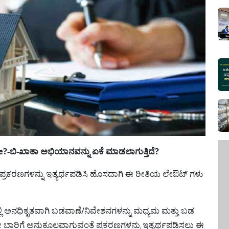
ಬಿ-ಖಾತಾ ಅಭಿಯಾನವನ್ನು ಏಕೆ ಮಾಡಲಾಗುತ್ತಿದೆ?
ಲೇಔಟ್ ಪ್ರಕರಣಗಳನ್ನು ಇತ್ಯರ್ಥಪಡಿಸಿ ಹೊಸದಾಗಿ ಈ ರೀತಿಯ ಲೇಔಟ್ ಗಳು
ಲಿ ಅನಧಿಕೃತವಾಗಿ ಬಡವಾಣೆ/ನಿವೇಶನಗಳನ್ನು ಮಧ್ಯಮ ಮತ್ತು ಬಡ
ದೇ ಬಾರಿಗೆ ಅನುಕೂಲವಾಗುವಂತೆ ಪ್ರಕರಣಗಳನ್ನು ಇತ್ಯರ್ಥಪಡಿಸಲು ಈ