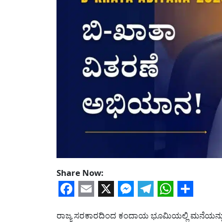
Share Now:
Facebook
Email
X
Messenger
Telegram
WhatsA
Share
ರಾಜ್ಯ ಸರಕಾರದಿಂದ ಕಂದಾಯ ಭೂಮಿಯಲ್ಲಿ ಮನೆಯನ್ನು 