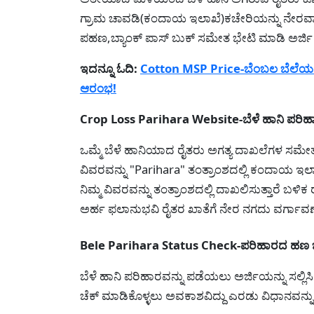
ಗ್ರಾಮ ಚಾವಡಿ(ಕಂದಾಯ ಇಲಾಖೆ)ಕಚೇರಿಯನ್ನು ನೇರವಾ
ಪಹಣ,ಬ್ಯಾಂಕ್ ಪಾಸ್ ಬುಕ್ ಸಮೇತ ಭೇಟಿ ಮಾಡಿ ಅರ್ಜಿ ಸ
ಇದನ್ನೂ ಓದಿ:
Cotton MSP Price-ಬೆಂಬಲ ಬೆಲೆಯಲ್ಲಿ 
ಆರಂಭ!
Crop Loss Parihara Website-ಬೆಳೆ ಹಾನಿ ಪರಿಹಾರ
ಒಮ್ಮೆ ಬೆಳೆ ಹಾನಿಯಾದ ರೈತರು ಅಗತ್ಯ ದಾಖಲೆಗಳ ಸಮೇತ
ವಿವರವನ್ನು "Parihara" ತಂತ್ರಾಂಶದಲ್ಲಿ ಕಂದಾಯ ಇಲಾಖ
ನಿಮ್ಮ ವಿವರವನ್ನು ತಂತ್ರಾಂಶದಲ್ಲಿ ದಾಖಲಿಸುತ್ತಾರೆ ಬ
ಅರ್ಹ ಫಲಾನುಭವಿ ರೈತರ ಖಾತೆಗೆ ನೇರ ನಗದು ವರ್ಗಾವ
Bele Parihara Status Check-ಪರಿಹಾರದ ಹಣ ಬಿಡು
ಬೆಳೆ ಹಾನಿ ಪರಿಹಾರವನ್ನು ಪಡೆಯಲು ಅರ್ಜಿಯನ್ನು ಸಲ್ಲಿ
ಚೆಕ್ ಮಾಡಿಕೊಳ್ಳಲು ಅವಕಾಶವಿದ್ದು ಎರಡು ವಿಧಾನವನ್