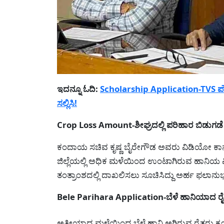
ಇದನ್ನೂ ಓದಿ:
Scholarship Application-TVS ಪೌಂಡ
ಸಲ್ಲಿಸಿ!
Crop Loss Amount-ಶೀಘ್ರದಲ್ಲಿ ಪರಿಹಾರ ಬಿಡುಗಡೆ 
ಕಂದಾಯ ಸಚಿವ ಕೃಷ್ಣ ಬೈರೇಗೌಡ ಅವರು ವಿಡಿಯೋ ಕಾನ್ಫರೆ
ಜಿಲ್ಲೆಯಲ್ಲಿ ಅಧಿಕ ಮಳೆಯಿಂದ ಉಂಟಾಗಿರುವ ಹಾನಿಯ ವಿ
ತಂತ್ರಾಂಶದಲ್ಲಿ ದಾಖಲಿಸಲು ಸೂಚಿಸಿದ್ದು ಅರ್ಹ ಫಲಾನು
Bele Parihara Application-ಬೆಳೆ ಹಾನಿಯಾದ ರೈತರ
ಅತೀಯಾದ ಮಳೆಯಿಂದ ಬೆಳೆ ಹಾನಿ ಅಗಿರುವ ರೈತರು ಕೂಡ