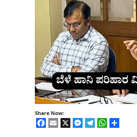
Share Now:
Facebook
Email
X
Messenger
Telegram
WhatsA
Share