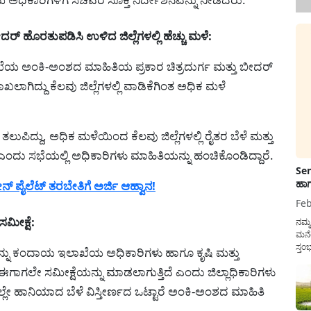
್ ಹೊರತುಪಡಿಸಿ ಉಳಿದ ಜಿಲ್ಲೆಗಳಲ್ಲಿ ಹೆಚ್ಚು ಮಳೆ:
ೆಯ ಅಂಕಿ-ಅಂಶದ ಮಾಹಿತಿಯ ಪ್ರಕಾರ ಚಿತ್ರದುರ್ಗ ಮತ್ತು ಬೀದರ್
ಲಾಗಿದ್ದು ಕೆಲವು ಜಿಲ್ಲೆಗಳಲ್ಲಿ ವಾಡಿಕೆಗಿಂತ ಅಧಿಕ ಮಳೆ
ುಪಿದ್ದು, ಅಧಿಕ ಮಳೆಯಿಂದ ಕೆಲವು ಜಿಲ್ಲೆಗಳಲ್ಲಿ ರೈತರ ಬೆಳೆ ಮತ್ತು
ದು ಸಭೆಯಲ್ಲಿ ಅಧಿಕಾರಿಗಳು ಮಾಹಿತಿಯನ್ನು ಹಂಚಿಕೊಂಡಿದ್ದಾರೆ.
Sen
ಹಾಗ
 ಪೈಲೆಟ್ ತರಬೇತಿಗೆ ಅರ್ಜಿ ಆಹ್ವಾನ!
Feb
ೀಕ್ಷೆ:
ನಮ್
ಮನೆ
ಸ್ತಂ
ು ಕಂದಾಯ ಇಲಾಖೆಯ ಅಧಿಕಾರಿಗಳು ಹಾಗೂ ಕೃಷಿ ಮತ್ತು
ದುಡ
ಲೇ ಸಮೀಕ್ಷೆಯನ್ನು ಮಾಡಲಾಗುತ್ತಿದೆ ಎಂದು ಜಿಲ್ಲಾಧಿಕಾರಿಗಳು
ನೆಮ್
ಸರ್ಕ
ರದಲ್ಲೇ ಹಾನಿಯಾದ ಬೆಳೆ ವಿಸ್ತೀರ್ಣದ ಒಟ್ಟಾರೆ ಅಂಕಿ-ಅಂಶದ ಮಾಹಿತಿ