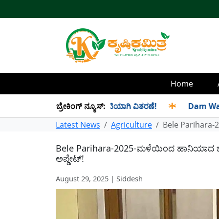
Home
ಸೆಪ್ಟೆಂಬರ್ ತಿಂಗಳ ಪಡಿತರ ಜಂಟಿಯಾಗಿ ವಿತರಣೆ!
ಬ್ರೇಕಿಂಗ್ ನ್ಯೂಸ್:
✱
Dam Water Level
Latest News
Agriculture
Bele Parihara-
Bele Parihara-2025-ಮಳೆಯಿಂದ ಹಾನಿಯಾದ ಬೆ
ಅಪ್ಡೇಟ್!
August 29, 2025 | Siddesh