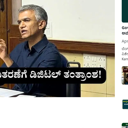
Gov
ಅವಧ
Apr
ಬೆಂಗ
ವಿಶೇ
Karn
ನೌಕ
ಸರ್ಕ
ಕಲ್ಯ
pp