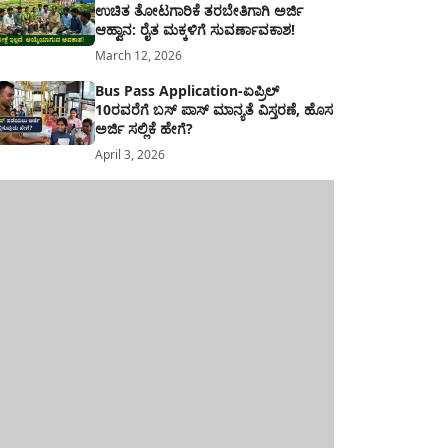
ಉಚಿತ ತೋಟಗಾರಿಕೆ ತರಬೇತಿಗಾಗಿ ಅರ್ಜಿ
ಆಹ್ವಾನ: ರೈತ ಮಕ್ಕಳಿಗೆ ಸುವರ್ಣಾವಕಾಶ!
March 12, 2026
Bus Pass Application-ಏಪ್ರಿಲ್
10ರವರೆಗೆ ಬಸ್ ಪಾಸ್ ಮಾನ್ಯತೆ ವಿಸ್ತರಣೆ, ಹೊಸ
ಅರ್ಜಿ ಸಲ್ಲಿಕೆ ಹೇಗೆ?
April 3, 2026