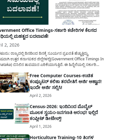
ernment Office Timings-ಸರ್ಕಾರಿ ಕಚೇರಿಗಳ ಕೆಲಸದ
ಿಯಲ್ಲಿ ಮಹತ್ವದ ಬದಲಾವಣೆ!
il 2, 2026
ಳೂರು: ರಾಜ್ಯದಲ್ಲಿ ದಿನದಿಂದ ದಿನಕ್ಕೆ ಸೂರ್ಯನ ಪ್ರಖರತೆ ಹೆಚ್ಚುತ್ತಿದ್ದು,
ಷವಾಗಿ ಉತ್ತರ ಕರ್ನಾಟಕದ ಜಿಲ್ಲೆಗಳಲ್ಲಿ(Government Office Timings In
ataka) ಬಿಸಿಲಿನ ತಾಪಮಾನ ಏರಿಕೆಯಾಗುತ್ತಿದೆ. ಈ ಹಿನ್ನೆಲೆಯಲ್ಲಿ ಸರ್ಕಾರಿ
ರರ ಹಿತದೃಷ್ಟಿಯಿಂದ ಹಾಗೂ ಸಾರ್ವಜನಿಕರ ಅನುಕೂಲಕ್ಕಾಗಿ ಕರ್ನಾಟಕ
Free Computer Courses-ಉಚಿತ
ಾರವು ಮಹತ್ವದ ನಿರ್ಧಾರವೊಂದನ್ನು ಕೈಗೊಂಡಿದೆ. ಕಿತ್ತೂರು ಕರ್ನಾಟಕ ಮತ್ತು
ಕಂಪ್ಯೂಟರ್ ಕಲಿಕಾ ತರಬೇತಿಗೆ ಅರ್ಜಿ ಆಹ್ವಾನ!
ಾಣ ಕರ್ನಾಟಕದ ಒಟ್ಟು 9 ಜಿಲ್ಲೆಗಳಲ್ಲಿ ಏಪ್ರಿಲ್...
ಇಂದೇ ಅರ್ಜಿ ಸಲ್ಲಿಸಿ!
April 2, 2026
Census-2026: ಇಂದಿನಿಂದ ಮೊಬೈಲ್
ಮೂಲಕ ಸ್ವಯಂ-ಜನಗಣತಿ ಆರಂಭ! ಇಲ್ಲಿದೆ
ಕಂಪ್ಲೀಟ್ ಡೀಟೇಲ್ಸ್!
April 1, 2026
Horticulture Training-10 ತಿಂಗಳ