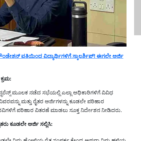
ೇಶನ್ ವತಿಯಿಂದ ವಿದ್ಯಾರ್ಥಿಗಳಿಗೆ ಸ್ಕಾಲರ್ಶಿಪ್! ಈಗಲೇ ಅರ್ಜಿ
ಕ್ರಮ:
ನ್ಸ್ ಮೂಲಕ ನಡೆದ ಸಭೆಯಲ್ಲಿ ಎಲ್ಲಾ ಅಧಿಕಾರಿಗಳಿಗೆ ವಿವಿಧ
ವರವನ್ನು ಮತ್ತು ರೈತರ ಅರ್ಜಿಗಳನ್ನು ಕೂಡಲೇ ಪರಿಹಾರ
ಭವಿಗಳಿಗೆ ಪರಿಹಾರ ವಿತರಣೆ ಮಾಡಲು ಸೂಕ್ತ ನಿರ್ದೇಶನ ನೀಡಿದರು.
ು ಕೂಡಲೇ ಅರ್ಜಿ ಸಲ್ಲಿಸಿ:
ಲೇ ನಿಮ್ಮ ಹೋಳಿಯ ರೈತ ಸಂಪರ್ಕ ಕೇಂದ್ರ ಅಥವಾ ನಿಮ್ಮ ಹಳ್ಳಿಯ