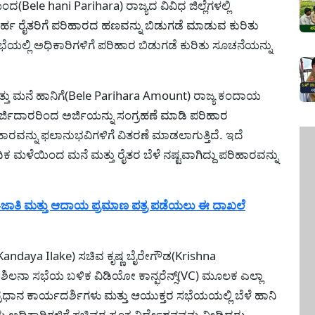
Bele hani Parihara) ರಾಜ್ಯದ ವಿವಿಧ ಜಿಲ್ಲೆಗಳಲ್ಲಿ
ರ್ಹ ರೈತರಿಗೆ ಪರಿಹಾರದ ಹಣವನ್ನು ಬಿಡುಗಡೆ ಮಾಡುವ ಕುರಿತು
್ಲಿ ಅಧಿಕಾರಿಗಳಿಗೆ ಪರಿಹಾರ ಬಿಡುಗಡೆ ಕುರಿತು ಸೂಚನೆಯನ್ನು
ತ್ತು ಮನೆ ಹಾನಿಗೆ(Bele Parihara Amount) ರಾಜ್ಯ ಕಂದಾಯ
ದಾರರಿಂದ ಅರ್ಜಿಯನ್ನು ಸಂಗ್ರಹಣೆ ಮಾಡಿ ಪರಿಹಾರ
ಹಾರವನ್ನು ಫಲಾನುಭವಿಗಳಿಗೆ ವಿತರಣೆ ಮಾಡಲಾಗುತ್ತಿದೆ. ಇದೆ
ಧಿಕ ಮಳೆಯಿಂದ ಮನೆ ಮತ್ತು ರೈತರ ಬೆಳೆ ನಷ್ಟವಾಗಿದ್ದು ಪರಿಹಾರವನ್ನು
ಜಾತಿ ಮತ್ತು ಆದಾಯ ಪ್ರಮಾಣ ಪತ್ರ ಪಡೆಯಲು ಈ ದಾಖಲೆ
daya Ilake) ಸಚಿವ ಕೃಷ್ಣ ಬೈರೇಗೌಡ(Krishna
ೀಶಿಲನಾ ಸಭೆಯ ಬಳಿಕ ವಿಡಿಯೋ ಕಾನ್ಫರೆನ್ಸ್(VC) ಮೂಲಕ ಎಲ್ಲಾ
 ಪ್ರಧಾನ ಕಾರ್ಯದರ್ಶಿಗಳು ಮತ್ತು ಆಯುಕ್ತರ ಸಭೆಯಯಲ್ಲಿ ಬೆಳೆ ಹಾನಿ
ಅಧಿಕಾರಿಗಳಿಗೆ ಸಚಿವರ ಸೂಕ್ತ ನಿರ್ದೇಶನವನ್ನು ನೀಡಿದರು.