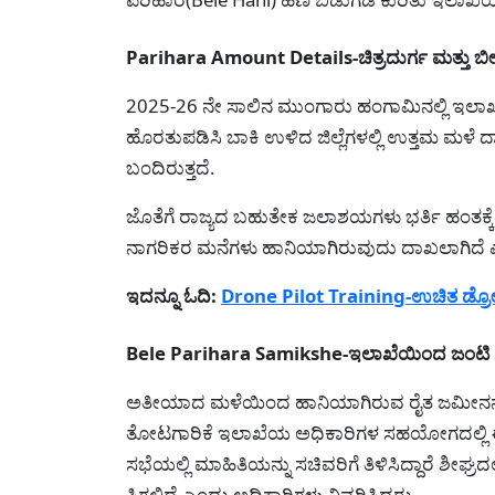
Parihara Amount Details-ಚಿತ್ರದುರ್ಗ ಮತ್ತು ಬೀದರ
2025-26 ನೇ ಸಾಲಿನ ಮುಂಗಾರು ಹಂಗಾಮಿನಲ್ಲಿ ಇಲಾಖ
ಹೊರತುಪಡಿಸಿ ಬಾಕಿ ಉಳಿದ ಜಿಲ್ಲೆಗಳಲ್ಲಿ ಉತ್ತಮ ಮಳೆ ದಾಖ
ಬಂದಿರುತ್ತದೆ.
ಜೊತೆಗೆ ರಾಜ್ಯದ ಬಹುತೇಕ ಜಲಾಶಯಗಳು ಭರ್ತಿ ಹಂತಕ್ಕೆ ತಲ
ನಾಗರಿಕರ ಮನೆಗಳು ಹಾನಿಯಾಗಿರುವುದು ದಾಖಲಾಗಿದೆ ಎಂ
ಇದನ್ನೂ ಓದಿ:
Drone Pilot Training-ಉಚಿತ ಡ್ರೋನ್
Bele Parihara Samikshe-ಇಲಾಖೆಯಿಂದ ಜಂಟಿ ಸಮ
ಅತೀಯಾದ ಮಳೆಯಿಂದ ಹಾನಿಯಾಗಿರುವ ರೈತ ಜಮೀನನ್ನ
ತೋಟಗಾರಿಕೆ ಇಲಾಖೆಯ ಅಧಿಕಾರಿಗಳ ಸಹಯೋಗದಲ್ಲಿ ಈಗಾಗ
ಸಭೆಯಲ್ಲಿ ಮಾಹಿತಿಯನ್ನು ಸಚಿವರಿಗೆ ತಿಳಿಸಿದ್ದಾರೆ ಶೀಘ್
ಸಿಗಲಿದೆ ಎಂದು ಅಧಿಕಾರಿಗಳು ವಿವರಿಸಿದರು.