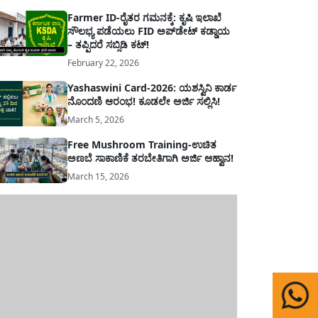
Farmer ID-ರೈತರ ಗಮನಕ್ಕೆ: ಕೃಷಿ ಇಲಾಖೆ
ಸೌಲಭ್ಯ ಪಡೆಯಲು FID ಅಪ್‌ಡೇಟ್ ಕಡ್ಡಾಯ
– ತಪ್ಪಿದರೆ ಸಬ್ಸಿಡಿ ಕಟ್!
February 22, 2026
Yashaswini Card-2026: ಯಶಸ್ವಿನಿ ಕಾರ್ಡ
ನೊಂದಣಿ ಆರಂಭ! ಕೂಡಲೇ ಅರ್ಜಿ ಸಲ್ಲಿಸಿ!
March 5, 2026
Free Mushroom Training-ಉಚಿತ
ಅಣಬೆ ಸಾಕಾಣಿಕೆ ತರಬೇತಿಗಾಗಿ ಅರ್ಜಿ ಆಹ್ವಾನ!
March 15, 2026