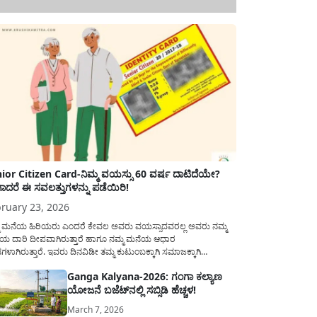
ior Citizen Card-ನಿಮ್ಮ ವಯಸ್ಸು 60 ವರ್ಷ ದಾಟಿದೆಯೇ?
ಾದರೆ ಈ ಸವಲತ್ತುಗಳನ್ನು ಪಡೆಯಿರಿ!
ruary 23, 2026
ಮ ಮನೆಯ ಹಿರಿಯರು ಎಂದರೆ ಕೇವಲ ಅವರು ವಯಸ್ಸಾದವರಲ್ಲ ಅವರು ನಮ್ಮ
ಯ ದಾರಿ ದೀಪವಾಗಿರುತ್ತಾರೆ ಹಾಗೂ ನಮ್ಮ ಮನೆಯ ಆಧಾರ
ಭಗಳಾಗಿರುತ್ತಾರೆ. ಇವರು ದಿನವಿಡೀ ತಮ್ಮ ಕುಟುಂಬಕ್ಕಾಗಿ ಸಮಾಜಕ್ಕಾಗಿ
ಿತಿರುತ್ತಾರೆ ಹಾಗೆಯೇ ಅವರು ತಮ್ಮ 60 ವರ್ಷಗಳ ನಂತರದ ಜೀವನವನ್ನು
Ganga Kalyana-2026: ಗಂಗಾ ಕಲ್ಯಾಣ
ಮದಿಯಿಂದ ಕಳೆಯಬೇಕೆಂಬುದು ಪ್ರತಿಯೊಬ್ಬರ ಕನಸಾಗಿರುತ್ತದೆ ಆದ್ದರಿಂದ
ಯೋಜನೆ ಬಜೆಟ್‌ನಲ್ಲಿ ಸಬ್ಸಿಡಿ ಹೆಚ್ಚಳ!
ಾರವು ಹಿರಿಯ ನಾಗರಿಕರ ಗುರುತಿನ ಚೀಟಿ...
March 7, 2026