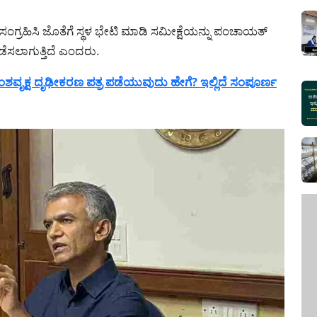
ಗ್ರಹಿಸಿ ಜೊತೆಗೆ ಸ್ಥಳ ಭೇಟಿ ಮಾಡಿ ಸಮೀಕ್ಷೆಯನ್ನು ಪಂಚಾಯತ್
ೆಸಲಾಗುತ್ತಿದೆ ಎಂದರು.
ೃಕ್ಷ ದೃಢೀಕರಣ ಪತ್ರ ಪಡೆಯುವುದು ಹೇಗೆ? ಇಲ್ಲಿದೆ ಸಂಪೂರ್ಣ