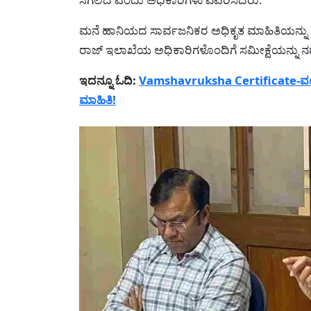
ಮನೆ ಹಾನಿಯದ ಸಾರ್ವಜನಿಕರ ಅಧಿಕೃತ ಮಾಹಿತಿಯನ್ನು ಸಂ
ರಾಜ್ ಇಲಾಖೆಯ ಅಧಿಕಾರಿಗಳೊಂದಿಗೆ ಸಮೀಕ್ಷೆಯನ್ನು ನಡ
ಇದನ್ನೂ ಓದಿ:
Vamshavruksha Certificate-ವಂಶವ
ಮಾಹಿತಿ!