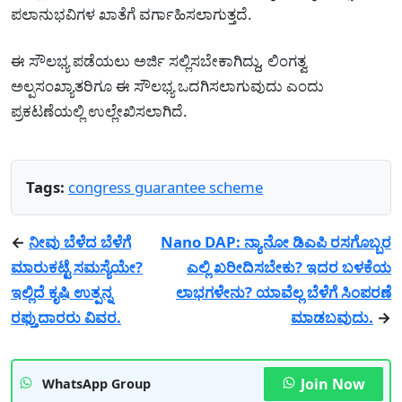
ಪಲಾನುಭವಿಗಳ ಖಾತೆಗೆ ವರ್ಗಾಹಿಸಲಾಗುತ್ತದೆ.
ಈ ಸೌಲಭ್ಯ ಪಡೆಯಲು ಅರ್ಜಿ ಸಲ್ಲಿಸಬೇಕಾಗಿದ್ದು, ಲಿಂಗತ್ವ
ಅಲ್ಪಸಂಖ್ಯಾತರಿಗೂ ಈ ಸೌಲಭ್ಯ ಒದಗಿಸಲಾಗುವುದು ಎಂದು
ಪ್ರಕಟಣೆಯಲ್ಲಿ ಉಲ್ಲೇಖಿಸಲಾಗಿದೆ.
Tags:
congress guarantee scheme
←
ನೀವು ಬೆಳೆದ ಬೆಳೆಗೆ
Nano DAP: ನ್ಯಾನೋ ಡಿಎಪಿ ರಸಗೊಬ್ಬರ
ಮಾರುಕಟ್ಟೆ ಸಮಸ್ಯೆಯೇ?
ಎಲ್ಲಿ ಖರೀದಿಸಬೇಕು? ಇದರ ಬಳಕೆಯ
ಇಲ್ಲಿದೆ ಕೃಷಿ ಉತ್ಪನ್ನ
ಲಾಭಗಳೇನು? ಯಾವೆಲ್ಲ ಬೆಳೆಗೆ ಸಿಂಪರಣೆ
ರಫ್ತುದಾರರು ವಿವರ.
ಮಾಡಬವುದು.
→
Join Now
WhatsApp Group