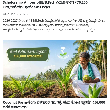
Scholorship Amount-BE/B.Tech ವಿದ್ಯಾರ್ಥಿಗಳಿಗೆ ₹70,250
ವಿದ್ಯಾರ್ಥಿವೇತನ! ಇಂದೇ ಅರ್ಜಿ ಸಲ್ಲಿಸಿ!
August 6, 2026
2026-2027 ನೇ ಸಾಲಿನ BE/B.Tech ವಿದ್ಯಾರ್ಥಿಗಳಿಗೆ ಪ್ಯಾನಾಸೋನಿಕ್ ರಟ್ಟಿ ಛತ್ರ್ ವಿದ್ಯಾರ್ಥಿವೇತನ
ಕಾರ್ಯಕ್ರಮದ ವತಿಯಿಂದ 70,250 ವಿದ್ಯಾರ್ಥಿವೇತನವನ್ನು ಪಡೆಯಲು ಅರ್ಜಿಯನ್ನು
ಆಹ್ವಾನಿಸಲಾಗಿದ್ದು, ಕೊನೆಯ ದಿನಾಂಕ ಮುಕ್ತಾಯವಾಗುವುದ ಒಳಗಾಗಿ ಅರ್ಜಿಯನ್ನು ಸಲ್ಲಿಸಲು
ಕೋರಿದೆ. ಆರ್ಥಿಕವಾಗಿ ಹಿಂದುಳಿದ ಹಾಗೂ ಬಡ ಕುಟುಂಬ ವರ್ಗದ ವಿದ್ಯಾರ್ಥಿಗಳು ಅವರ ಮುಂದಿನ
ಶಿಕ್ಷಣವನ್ನು ಮುಂದುವರಿಸಲು ಯಾವುದೇ ಅಡಚಣೆಯಾಗದಂತೆ ನೋಡಿಕೊಳ್ಳಲು ಈ ಯೋಜನೆಯನ್ನು
ಜಾರಿಗೆ...
Coconut Farm-ತೆಂಗು ಬೆಳೆಗಾರರ ಗಮನಕ್ಕೆ: ಹೊಸ ತೋಟ ಸ್ಥಾಪನೆಗೆ ₹56,000
ವರೆಗೆ ಸಹಾಯಧನ!