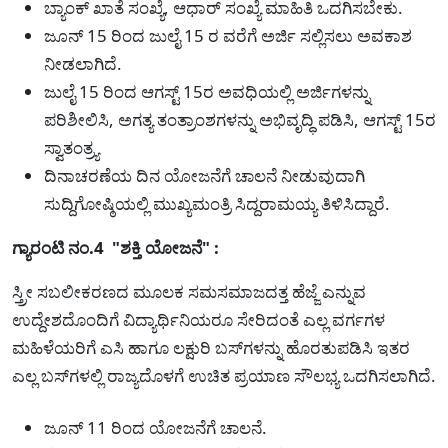
ಬ್ಯಾಂಕ್ ಖಾತೆ ಸಂಖ್ಯೆ, ಆಧಾರ್ ಸಂಖ್ಯೆ ಮಾಹಿತಿ ಒದಗಿಸಬೇಕು.
ಜೂನ್ 15 ರಿಂದ ಜುಲೈ 15 ರ ವರೆಗೆ ಅರ್ಜಿ ಸಲ್ಲಿಸಲು ಅವಕಾಶ
ನೀಡಲಾಗಿದೆ.
ಜುಲೈ 15 ರಿಂದ ಆಗಸ್ಟ್ 15ರ ಅವಧಿಯಲ್ಲಿ ಅರ್ಜಿಗಳನ್ನು
ಪರಿಶೀಲಿಸಿ, ಅಗತ್ಯ ತಂತ್ರಾಂಶಗಳನ್ನು ಅಭಿವೃದ್ಧಿ ಪಡಿಸಿ, ಆಗಸ್ಟ್ 15ರ
ಸ್ವಾತಂತ್ರ್ಯ
ದಿನಾಚರಣೆಯ ದಿನ ಯೋಜನೆಗೆ ಚಾಲನೆ ನೀಡುವುದಾಗಿ
ಸುದ್ದಿಗೋಷ್ಠಿಯಲ್ಲಿ ಮುಖ್ಯಮಂತ್ರಿ ಸಿದ್ದರಾಮಯ್ಯ ತಿಳಿಸಿದ್ದಾರೆ.
ಗ್ಯಾರಂಟಿ ನಂ.4 "ಶಕ್ತಿ ಯೋಜನೆ" :
ಸ್ತ್ರೀ ಸಬಲೀಕರಣದ ಮೂಲಕ ಸಮಸಮಾಜದತ್ತ ಹೆಜ್ಜೆ ಎನ್ನುವ
ಉದ್ದೇಶದೊಂದಿಗೆ ವಿದ್ಯಾರ್ಥಿನಿಯರೂ ಸೇರಿದಂತೆ ಎಲ್ಲ ವರ್ಗಗಳ
ಮಹಿಳೆಯರಿಗೆ ಎಸಿ ಹಾಗೂ ಲಕ್ಷುರಿ ಬಸ್‌ಗಳನ್ನು ಹೊರತುಪಡಿಸಿ ಇತರ
ಎಲ್ಲ ಬಸ್‌ಗಳಲ್ಲಿ ರಾಜ್ಯದೊಳಗೆ ಉಚಿತ ಪ್ರಯಾಣ ಸೌಲಭ್ಯ ಒದಗಿಸಲಾಗಿದೆ.
ಜೂನ್ 11 ರಿಂದ ಯೋಜನೆಗೆ ಚಾಲನೆ.