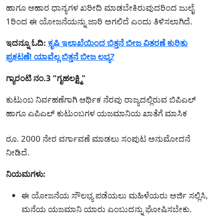
ಹಾಗೂ ಆಹಾರ ಧಾನ್ಯಗಳ ಖರೀದಿ ಮಾಡಬೇಕಿರುವುದರಿಂದ ಜುಲೈ
1ರಿಂದ ಈ ಯೋಜನೆಯನ್ನು ಜಾರಿ ಅಗಲಿದೆ ಎಂದು ತಿಳಿಸಲಾಗಿದೆ.
ಇದನ್ನೂ ಓದಿ:
ಕೃಷಿ ಇಲಾಖೆಯಿಂದ ಬಿತ್ತನೆ ಬೀಜ ವಿತರಣೆ ಕುರಿತು
ಪ್ರಕಟಣೆ! ಯಾವೆಲ್ಲ ಬಿತ್ತನೆ ಬೀಜ ಲಭ್ಯ?
ಗ್ಯಾರಂಟಿ ನಂ.3 "ಗೃಹಲಕ್ಷ್ಮಿ"
ಕುಟುಂಬ ನಿರ್ವಹಣೆಗಾಗಿ ಆರ್ಥಿಕ ನೆರವು ರಾಜ್ಯದಲ್ಲಿರುವ ಬಿಪಿಎಲ್
ಹಾಗೂ ಎಪಿಎಲ್ ಕುಟುಂಬಗಳ ಯಜಮಾನಿಯ ಖಾತೆಗೆ ಮಾಸಿಕ
ರೂ. 2000 ನೇರ ವರ್ಗಾವಣೆ ಮಾಡಲು ಸಂಪುಟ ಅನುಮೋದನೆ
ನೀಡಿದೆ.
ನಿಯಮಗಳು:
ಈ ಯೋಜನೆಯ ಸೌಲಭ್ಯ ಪಡೆಯಲು ಮಹಿಳೆಯರು ಅರ್ಜಿ ಸಲ್ಲಿಸಿ,
ಮನೆಯ ಯಜಮಾನಿ ಯಾರು ಎಂಬುದನ್ನು ಘೋಷಿಸಬೇಕು.