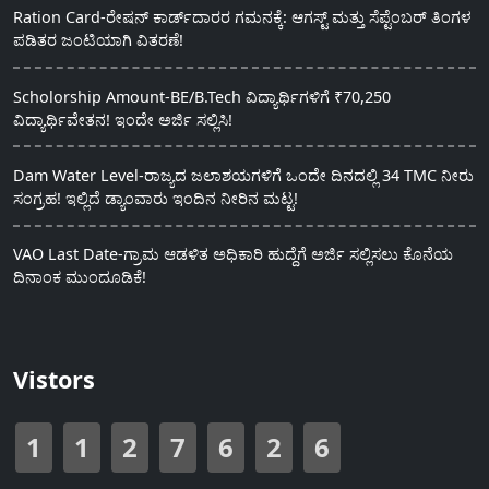
Ration Card-ರೇಷನ್ ಕಾರ್ಡ್‍ದಾರರ ಗಮನಕ್ಕೆ: ಆಗಸ್ಟ್ ಮತ್ತು ಸೆಪ್ಟೆಂಬರ್ ತಿಂಗಳ
ಪಡಿತರ ಜಂಟಿಯಾಗಿ ವಿತರಣೆ!
Scholorship Amount-BE/B.Tech ವಿದ್ಯಾರ್ಥಿಗಳಿಗೆ ₹70,250
ವಿದ್ಯಾರ್ಥಿವೇತನ! ಇಂದೇ ಅರ್ಜಿ ಸಲ್ಲಿಸಿ!
Dam Water Level-ರಾಜ್ಯದ ಜಲಾಶಯಗಳಿಗೆ ಒಂದೇ ದಿನದಲ್ಲಿ 34 TMC ನೀರು
ಸಂಗ್ರಹ! ಇಲ್ಲಿದೆ ಡ್ಯಾಂವಾರು ಇಂದಿನ ನೀರಿನ ಮಟ್ಟ!
VAO Last Date-ಗ್ರಾಮ ಆಡಳಿತ ಅಧಿಕಾರಿ ಹುದ್ದೆಗೆ ಅರ್ಜಿ ಸಲ್ಲಿಸಲು ಕೊನೆಯ
ದಿನಾಂಕ ಮುಂದೂಡಿಕೆ!
Vistors
1
1
2
7
6
2
6