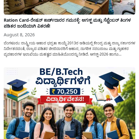
Ration Card-ರೇಷನ್ ಕಾರ್ಡ್‍ದಾರರ ಗಮನಕ್ಕೆ: ಆಗಸ್ಟ್ ಮತ್ತು ಸೆಪ್ಟೆಂಬರ್ ತಿಂಗಳ
ಪಡಿತರ ಜಂಟಿಯಾಗಿ ವಿತರಣೆ!
August 8, 2026
ಬೆಂಗಳೂರು: ರಾಷ್ಟ್ರೀಯ ಆಹಾರ ಭದ್ರತಾ ಕಾಯ್ದೆ 2013ರ ಅಡಿಯಲ್ಲಿ ಕೇಂದ್ರ ಮತ್ತು ರಾಜ್ಯ ಸರ್ಕಾರಗಳ
ನಿರ್ದೇಶನದಂತೆ, ರಾಜ್ಯದ ಪಡಿತರ ಚೀಟಿದಾರರಿಗೆ ಆಹಾರ, ನಾಗರಿಕ ಸರಬರಾಜು ಮತ್ತು ಗ್ರಾಹಕರ
ವ್ಯವಹಾರಗಳ ಇಲಾಖೆಯು ಮಹತ್ವದ ಮಾಹಿತಿಯೊಂದನ್ನು ನೀಡಿದೆ. ಆಗಸ್ಟ್-2026 ಹಾಗೂ
ಸೆಪ್ಟೆಂಬರ್-2026 ಈ ಎರಡೂ ತಿಂಗಳ ಆಹಾರ ಧಾನ್ಯಗಳ ವಿತರಣೆಯನ್ನು ಆಗಸ್ಟ್ ಮಾಹೆಯಲ್ಲೇ ಒಟ್ಟಿಗೆ
(ಜಂಟಿಯಾಗಿ) ನೀಡಲು ನಿರ್ಧರಿಸಲಾಗಿದೆ....