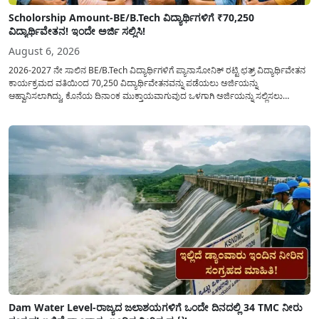
Scholorship Amount-BE/B.Tech ವಿದ್ಯಾರ್ಥಿಗಳಿಗೆ ₹70,250
ವಿದ್ಯಾರ್ಥಿವೇತನ! ಇಂದೇ ಅರ್ಜಿ ಸಲ್ಲಿಸಿ!
August 6, 2026
2026-2027 ನೇ ಸಾಲಿನ BE/B.Tech ವಿದ್ಯಾರ್ಥಿಗಳಿಗೆ ಪ್ಯಾನಾಸೋನಿಕ್ ರಟ್ಟಿ ಛತ್ರ್ ವಿದ್ಯಾರ್ಥಿವೇತನ
ಕಾರ್ಯಕ್ರಮದ ವತಿಯಿಂದ 70,250 ವಿದ್ಯಾರ್ಥಿವೇತನವನ್ನು ಪಡೆಯಲು ಅರ್ಜಿಯನ್ನು
ಆಹ್ವಾನಿಸಲಾಗಿದ್ದು, ಕೊನೆಯ ದಿನಾಂಕ ಮುಕ್ತಾಯವಾಗುವುದ ಒಳಗಾಗಿ ಅರ್ಜಿಯನ್ನು ಸಲ್ಲಿಸಲು
ಕೋರಿದೆ. ಆರ್ಥಿಕವಾಗಿ ಹಿಂದುಳಿದ ಹಾಗೂ ಬಡ ಕುಟುಂಬ ವರ್ಗದ ವಿದ್ಯಾರ್ಥಿಗಳು ಅವರ ಮುಂದಿನ
ಶಿಕ್ಷಣವನ್ನು ಮುಂದುವರಿಸಲು ಯಾವುದೇ ಅಡಚಣೆಯಾಗದಂತೆ ನೋಡಿಕೊಳ್ಳಲು ಈ ಯೋಜನೆಯನ್ನು
ಜಾರಿಗೆ...
Dam Water Level-ರಾಜ್ಯದ ಜಲಾಶಯಗಳಿಗೆ ಒಂದೇ ದಿನದಲ್ಲಿ 34 TMC ನೀರು