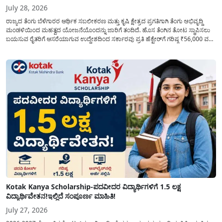
July 28, 2026
ರಾಜ್ಯದ ತೆಂಗು ಬೆಳೆಗಾರರ ಆರ್ಥಿಕ ಸಬಲೀಕರಣ ಮತ್ತು ಕೃಷಿ ಕ್ಷೇತ್ರದ ಪ್ರಗತಿಗಾಗಿ ತೆಂಗು ಅಭಿವೃದ್ದಿ
ಮಂಡಳಿಯಿಂದ ಮಹತ್ವದ ಯೋಜನೆಯೊಂದನ್ನು ಜಾರಿಗೆ ತಂದಿದೆ. ಹೊಸ ತೆಂಗಿನ ತೋಟ ಸ್ಥಾಪಿಸಲು
ಬಯಸುವ ರೈತರಿಗೆ ಆಸರೆಯಾಗುವ ಉದ್ದೇಶದಿಂದ ಸರ್ಕಾರವು ಪ್ರತಿ ಹೆಕ್ಟೇರ್‌ಗೆ ಗರಿಷ್ಠ ₹56,000 ವರೆಗೆ
ಧನಸಹಾಯ ಪಡೆಯಲು ಅರ್ಜಿಯನ್ನು ಆಹ್ವಾನಿಸಿದೆ. ತೆಂಗು ಅಭಿವೃದ್ದಿ ಮಂಡಳಿಯ ಯೋಜನೆ
ಅಡಿಯಲ್ಲಿ ನೀಡಲಾಗುವ...
Kotak Kanya Scholarship-ಪದವೀದರ ವಿದ್ಯಾರ್ಥಿಗಳಿಗೆ 1.5 ಲಕ್ಷ
ವಿದ್ಯಾರ್ಥಿವೇತನ!ಇಲ್ಲಿದೆ ಸಂಪೂರ್ಣ ಮಾಹಿತಿ!
July 27, 2026