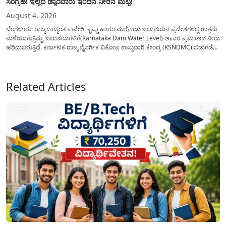
ಸಂಗ್ರಹ! ಇಲ್ಲಿದೆ ಡ್ಯಾಂವಾರು ಇಂದಿನ ನೀರಿನ ಮಟ್ಟ!
August 4, 2026
ಬೆಂಗಳೂರು: ರಾಜ್ಯದಾದ್ಯಂತ ಕಾವೇರಿ, ಕೃಷ್ಣಾ ಹಾಗೂ ಮಲೆನಾಡು ಜಲಾನಯನ ಪ್ರದೇಶಗಳಲ್ಲಿ ಉತ್ತಮ
ಮಳೆಯಾಗುತ್ತಿದ್ದು, ಜಲಾಶಯಗಳಿಗೆ(Karnataka Dam Water Level) ಅಪಾರ ಪ್ರಮಾಣದ ನೀರು
ಹರಿದುಬರುತ್ತಿದೆ. ಕರ್ನಾಟಕ ರಾಜ್ಯ ನೈಸರ್ಗಿಕ ವಿಕೋಪ ಉಸ್ತುವಾರಿ ಕೇಂದ್ರ (KSNDMC) ಬಿಡುಗಡೆ
ಮಾಡಿರುವ ಆಗಸ್ಟ್ 04, 2026ರ ವರದಿಯಂತೆ, ರಾಜ್ಯದ ಪ್ರಮುಖ 14 ಜಲಾಶಯಗಳಿಗೆ ಒಂದೇ
ದಿನದಲ್ಲಿ ಬರೋಬ್ಬರಿ 34.8 TMC...
Related Articles