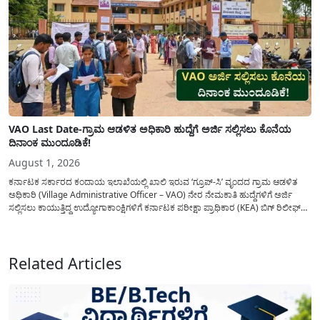
VAO Last Date-ಗ್ರಾಮ ಆಡಳಿತ ಅಧಿಕಾರಿ ಹುದ್ದೆಗೆ ಅರ್ಜಿ ಸಲ್ಲಿಸಲು ಕೊನೆಯ
ದಿನಾಂಕ ಮುಂದೂಡಿಕೆ!
August 1, 2026
ಕರ್ನಾಟಕ ಸರ್ಕಾರದ ಕಂದಾಯ ಇಲಾಖೆಯಲ್ಲಿ ಖಾಲಿ ಇರುವ ‘ಗ್ರೂಪ್-ಸಿ’ ವೃಂದದ ಗ್ರಾಮ ಆಡಳಿತ
ಅಧಿಕಾರಿ (Village Administrative Officer – VAO) ನೇರ ನೇಮಕಾತಿ ಹುದ್ದೆಗಳಿಗೆ ಅರ್ಜಿ
ಸಲ್ಲಿಸಲು ಕಾಯುತ್ತಿದ್ದ ಉದ್ಯೋಗಾಕಾಂಕ್ಷಿಗಳಿಗೆ ಕರ್ನಾಟಕ ಪರೀಕ್ಷಾ ಪ್ರಾಧಿಕಾರ (KEA) ಬಿಗ್ ರಿಲೀಫ್
ನೀಡಿದೆ. ಅರ್ಜಿ ಸಲ್ಲಿಕೆಯ ಅವಧಿಯನ್ನು ವಿಸ್ತರಿಸಿ ಅಧಿಕೃತ ಪ್ರಕಟಣೆ ಹೊರಡಿಸಿದ್ದು, ಇದುವರೆಗೆ ಅರ್ಜಿ
ಸಲ್ಲಿಸಲು...
Related Articles