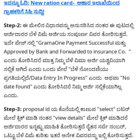
ಇದನ್ನೂ ಓದಿ:
New ration card- ಆಹಾರ ಇಲಾಖೆಯಿಂದ
ಗ್ರಾಹಕರಿಗೆ ಸಿಹಿ ಸುದ್ದಿ!
Step-2:
ಈ ಮೇಲಿನ ವಿಧಾನವನ್ನು ಅನುಸರಿಸಿದ ನಂತರ ಈ ಪುಟದಲ್ಲಿ
ಅರ್ಜಿದಾರರ ಬೆಳೆ ವಿಮೆ ಅರ್ಜಿಯ ಸಂಪೂರ್ಣ ವಿವರ ತೋರಿಸುತ್ತದೆ.
ಇದೇ ಪೇಜ್ ನಲ್ಲಿ "GramaOne Payment Successful ಮತ್ತು
Approved by Bank and Forwarded to insurance Co. "
ಎಂದು ತೋರಿಸಿದರೆ ಮಾತ್ರ ನಿಮ್ಮ ಬೆಳೆ ವಿಮಾ ಅರ್ಜಿ ಯಶ್ವವಿಯಾಗಿ
ಸಲ್ಲಿಕೆ ಅಗಿದೆ ಎಂದು ಒಂದು ವೇಲೆ "ಬೆಳೆ ನೋಂದಣಿಯು
ಪ್ರಗತಿಯಲ್ಲಿದೆ/Data Entry In Progress" ಎಂದು ಅಥವಾ "No
date found" ಎಂದು ತೋರಿಸಿದರೆ ನಿಮ್ಮ ಅರ್ಜಿ ಸಲ್ಲಿಕೆಯಾಗಿಲ್ಲ
ಎಂದು.
Step-3:
proposal id ಯ ಕೊನೆಯಲ್ಲಿ ಕಾಣುವ "select" ಬಟನ್
ಮೇಲೆ ಕ್ಲಿಕ್ ಮಾಡಿ ನಂತರ "view details" ಮೇಲೆ ಕ್ಲಿಕ್ ಮಾಡಿದರೆ
ಅರ್ಜಿದಾರರ ಇನ್ನಷ್ಟು ಮಾಹಿತಿ ತೋರಿಸುತ್ತದೆ ರೈತನ ಸರ್ವೆ ನಂಬರ್,
ಒಟ್ಟೂ ಬೆಳೆ ವಿಮೆ ಕುರಿತು ಇತರೆ ಅನೇಕ ವಿವರವನ್ನು ಇಲ್ಲಿ ತೋರಿಸುತ್ತದೆ.