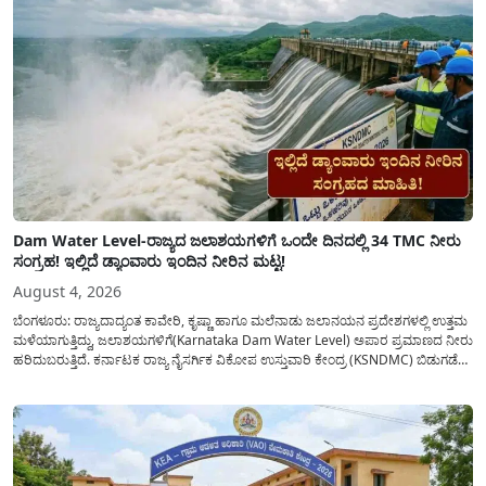
Dam Water Level-ರಾಜ್ಯದ ಜಲಾಶಯಗಳಿಗೆ ಒಂದೇ ದಿನದಲ್ಲಿ 34 TMC ನೀರು
ಸಂಗ್ರಹ! ಇಲ್ಲಿದೆ ಡ್ಯಾಂವಾರು ಇಂದಿನ ನೀರಿನ ಮಟ್ಟ!
August 4, 2026
ಬೆಂಗಳೂರು: ರಾಜ್ಯದಾದ್ಯಂತ ಕಾವೇರಿ, ಕೃಷ್ಣಾ ಹಾಗೂ ಮಲೆನಾಡು ಜಲಾನಯನ ಪ್ರದೇಶಗಳಲ್ಲಿ ಉತ್ತಮ
ಮಳೆಯಾಗುತ್ತಿದ್ದು, ಜಲಾಶಯಗಳಿಗೆ(Karnataka Dam Water Level) ಅಪಾರ ಪ್ರಮಾಣದ ನೀರು
ಹರಿದುಬರುತ್ತಿದೆ. ಕರ್ನಾಟಕ ರಾಜ್ಯ ನೈಸರ್ಗಿಕ ವಿಕೋಪ ಉಸ್ತುವಾರಿ ಕೇಂದ್ರ (KSNDMC) ಬಿಡುಗಡೆ
ಮಾಡಿರುವ ಆಗಸ್ಟ್ 04, 2026ರ ವರದಿಯಂತೆ, ರಾಜ್ಯದ ಪ್ರಮುಖ 14 ಜಲಾಶಯಗಳಿಗೆ ಒಂದೇ
ದಿನದಲ್ಲಿ ಬರೋಬ್ಬರಿ 34.8 TMC...