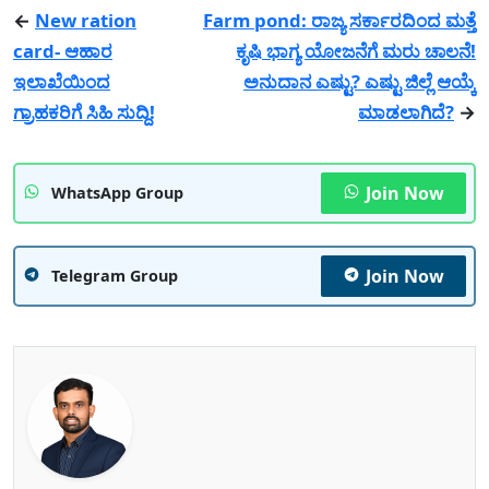
←
New ration
Farm pond: ರಾಜ್ಯ ಸರ್ಕಾರದಿಂದ ಮತ್ತೆ
card- ಆಹಾರ
ಕೃಷಿ ಭಾಗ್ಯ ಯೋಜನೆಗೆ ಮರು ಚಾಲನೆ!
ಇಲಾಖೆಯಿಂದ
ಅನುದಾನ ಎಷ್ಟು? ಎಷ್ಟು ಜಿಲ್ಲೆ ಆಯ್ಕೆ
ಗ್ರಾಹಕರಿಗೆ ಸಿಹಿ ಸುದ್ದಿ!
ಮಾಡಲಾಗಿದೆ?
→
Join Now
WhatsApp Group
Join Now
Telegram Group