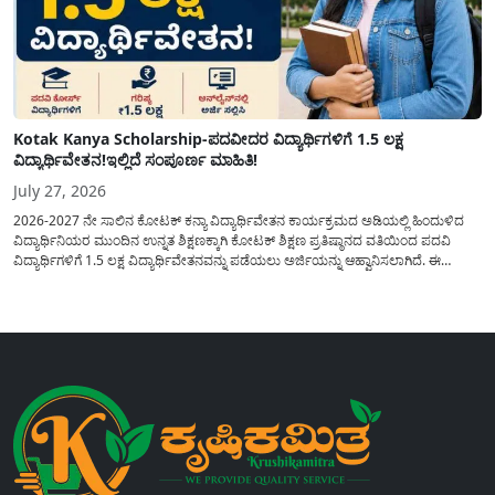
Kotak Kanya Scholarship-ಪದವೀದರ ವಿದ್ಯಾರ್ಥಿಗಳಿಗೆ 1.5 ಲಕ್ಷ
ವಿದ್ಯಾರ್ಥಿವೇತನ!ಇಲ್ಲಿದೆ ಸಂಪೂರ್ಣ ಮಾಹಿತಿ!
July 27, 2026
2026-2027 ನೇ ಸಾಲಿನ ಕೋಟಕ್ ಕನ್ಯಾ ವಿದ್ಯಾರ್ಥಿವೇತನ ಕಾರ್ಯಕ್ರಮದ ಅಡಿಯಲ್ಲಿ ಹಿಂದುಳಿದ
ವಿದ್ಯಾರ್ಥಿನಿಯರ ಮುಂದಿನ ಉನ್ನತ ಶಿಕ್ಷಣಕ್ಕಾಗಿ ಕೋಟಕ್ ಶಿಕ್ಷಣ ಪ್ರತಿಷ್ಠಾನದ ವತಿಯಿಂದ ಪದವಿ
ವಿದ್ಯಾರ್ಥಿಗಳಿಗೆ 1.5 ಲಕ್ಷ ವಿದ್ಯಾರ್ಥಿವೇತನವನ್ನು ಪಡೆಯಲು ಅರ್ಜಿಯನ್ನು ಆಹ್ವಾನಿಸಲಾಗಿದೆ. ಈ
ವಿದ್ಯಾರ್ಥಿವೇತನವು 12 ನೇ ತರಗತಿಯಲ್ಲಿ ಉತ್ತೀರ್ಣರಾಗಿರುವ ಮತ್ತು ಪ್ರತಿಷ್ಠಿತ ವೃತ್ತಿಪರ ಪದವಿ
ಕೋರ್ಸ್‌ಗಳಲ್ಲಿ ಸೇರಲು ಬಯಸುವ ಅರ್ಹ ವಿದ್ಯಾರ್ಥಿನಿಯರು...