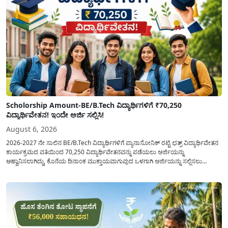
Scholorship Amount-BE/B.Tech ವಿದ್ಯಾರ್ಥಿಗಳಿಗೆ ₹70,250
ವಿದ್ಯಾರ್ಥಿವೇತನ! ಇಂದೇ ಅರ್ಜಿ ಸಲ್ಲಿಸಿ!
August 6, 2026
2026-2027 ನೇ ಸಾಲಿನ BE/B.Tech ವಿದ್ಯಾರ್ಥಿಗಳಿಗೆ ಪ್ಯಾನಾಸೋನಿಕ್ ರಟ್ಟಿ ಛತ್ರ್ ವಿದ್ಯಾರ್ಥಿವೇತನ
ಕಾರ್ಯಕ್ರಮದ ವತಿಯಿಂದ 70,250 ವಿದ್ಯಾರ್ಥಿವೇತನವನ್ನು ಪಡೆಯಲು ಅರ್ಜಿಯನ್ನು
ಆಹ್ವಾನಿಸಲಾಗಿದ್ದು, ಕೊನೆಯ ದಿನಾಂಕ ಮುಕ್ತಾಯವಾಗುವುದ ಒಳಗಾಗಿ ಅರ್ಜಿಯನ್ನು ಸಲ್ಲಿಸಲು
ಕೋರಿದೆ. ಆರ್ಥಿಕವಾಗಿ ಹಿಂದುಳಿದ ಹಾಗೂ ಬಡ ಕುಟುಂಬ ವರ್ಗದ ವಿದ್ಯಾರ್ಥಿಗಳು ಅವರ ಮುಂದಿನ
ಶಿಕ್ಷಣವನ್ನು ಮುಂದುವರಿಸಲು ಯಾವುದೇ ಅಡಚಣೆಯಾಗದಂತೆ ನೋಡಿಕೊಳ್ಳಲು ಈ ಯೋಜನೆಯನ್ನು
ಜಾರಿಗೆ...