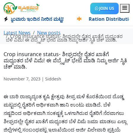
JOIN US
ಯಾಂವಾರು ಇಂದಿನ ನೀರಿನ ಮಟ್ಟ!
✱
Ration Distribution-ಪಡಿತರದಾ
Latest News
New posts
Crop insurance status- ಶೀಘ್ರದಲ್ಲೇ ರೈತರ ಖಾತೆಗೆ ಮಧ್ಯಂತರ
ಬೆಳೆ ವಿಮೆ! ಈ ವೆಬ್ಸೈಟ್ ಭೇಟಿ ಮಾಡಿ ನಿಮ್ಮ ಅರ್ಜಿ ಸ್ಥಿತಿ ಚೆಕ್ ಮಾಡಿ.
Crop insurance status- ಶೀಘ್ರದಲ್ಲೇ ರೈತರ ಖಾತೆಗೆ
ಮಧ್ಯಂತರ ಬೆಳೆ ವಿಮೆ! ಈ ವೆಬ್ಸೈಟ್ ಭೇಟಿ ಮಾಡಿ ನಿಮ್ಮ ಅರ್ಜಿ ಸ್ಥಿತಿ
ಚೆಕ್ ಮಾಡಿ.
November 7, 2023 | Siddesh
ಈ ಬಾರಿ ರಾಜ್ಯಾದ್ಯಂತ ಕೃಷಿ ಕ್ಷೇತ್ರವು ತೀವ್ರ ಮಳೆ ಕೊರತೆಯಿಂದ ದೊಡ್ಡ
ಮಟ್ಟದಲ್ಲಿ ರೈತರಿಗೆ ಅರ್ಥಿಕವಾಗಿ ಹಾನಿ ಉಂಟು ಮಾಡಿದೆ. ಬೆಳೆ
ನಷ್ಟದಿಂದ ಅರ್ಥಿಕವಾಗಿ ಸಂಕಷ್ಟಕ್ಕೆ ಒಳಗಾಗಿರುವ ರೈತರಿಗೆ ನೆರವಾಗಲು
ಶೀಘ್ರದಲ್ಲೇ ರೈತರ ಖಾತೆಗೆ ಮಧ್ಯಂತರ ಬೆಳೆ ವಿಮೆ ಜಮಾ ಮಾಡಲು ಎಲ್ಲಾ
ಜಿಲ್ಲೆಗಳಲ್ಲಿ ಸಂಬಂಧಪಟ್ಟ ಇಲಾಖೆಯಿಂದ ಅರ್ಜಿ ವಿಲೇವಾರಿ ಪ್ರಕ್ರಿಯೆ