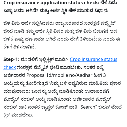
Crop insurance application status check: ಬೆಳೆ ವಿಮೆ
ಎಷ್ಟು ಜಮಾ ಅಗಿದೆ? ಮತ್ತು ಅರ್ಜಿ ಸ್ಥಿತಿ ಚೆಕ್ ಮಾಡುವ ವಿಧಾನ:
ಬೆಳೆ ವಿಮೆ ಅರ್ಜಿ ಸಲ್ಲಿಸಿದವರು ರಾಜ್ಯ ಸರಕಾರದ ಸಂರಕ್ಷಣೆ ವೆಬ್ಸೈಟ್
ಭೇಟಿ ಮಾಡಿ ತಮ್ಮ ಅರ್ಜಿ ಸ್ಥಿತಿ ವಿವರ ಮತ್ತು ಬೆಳೆ ವಿಮೆ ಬಿಡುಗಡೆ ಅದ
ಬಳಿಕೆ ಎಷ್ಟು ಹಣ ಜಮಾ ಅಗಿದೆ ಎಂದು ಹೇಗೆ ತಿಳಿಯಬೇಕು ಎಂದು ಈ
ಕೆಳಗೆ ತಿಳಿಸಲಾಗಿದೆ.
Step-1:
ಮೊದಲಿಗೆ ಇಲ್ಲಿ ಕ್ಲಿಕ್ ಮಾಡಿ>
Crop insurance status
check
ಸಂರಕ್ಷಣೆ ವೆಬ್ಸೈಟ್ ಭೇಟಿ ಮಾಡಬೇಕು. ನಂತರ ಇಲ್ಲಿ
ಅರ್ಜಿದಾರರ Proposal Id/mobile no/Aadhar ಹೀಗೆ 3
ಆಯ್ಕೆಯನ್ನು ತೋರಿಸುತ್ತದೆ ‘ನಿಮ್ಮ ಬಳಿ ಲಭ್ಯವಿರುವ ಮಾಹಿತಿಯ ಪ್ರಕಾರ
ಯಾವುದಾದರು ಒಂದನ್ನು ಆಯ್ಕೆ ಮಾಡಿಕೊಂಡು ಉದಾಹರಣೆಗೆ
ಮೊಬೈಲ್ ನಂಬರ್ ಆಯ್ಕೆ ಮಾಡಿಕೊಂಡು ಅರ್ಜಿದಾರರ ಮೊಬೈಲ್
ನಂಬರ್ ಹಾಕಿ ನಂತರ ಕ್ಯಾಪ್ಚರ್ ಕೋಡ್ ಹಾಕಿ "Search" ಬಟನ್ ಮೇಲೆ
ಕ್ಲಿಕ್ ಮಾಡಬೇಕು.