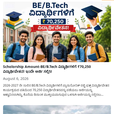
Scholorship Amount-BE/B.Tech ವಿದ್ಯಾರ್ಥಿಗಳಿಗೆ ₹70,250
ವಿದ್ಯಾರ್ಥಿವೇತನ! ಇಂದೇ ಅರ್ಜಿ ಸಲ್ಲಿಸಿ!
August 6, 2026
2026-2027 ನೇ ಸಾಲಿನ BE/B.Tech ವಿದ್ಯಾರ್ಥಿಗಳಿಗೆ ಪ್ಯಾನಾಸೋನಿಕ್ ರಟ್ಟಿ ಛತ್ರ್ ವಿದ್ಯಾರ್ಥಿವೇತನ
ಕಾರ್ಯಕ್ರಮದ ವತಿಯಿಂದ 70,250 ವಿದ್ಯಾರ್ಥಿವೇತನವನ್ನು ಪಡೆಯಲು ಅರ್ಜಿಯನ್ನು
ಆಹ್ವಾನಿಸಲಾಗಿದ್ದು, ಕೊನೆಯ ದಿನಾಂಕ ಮುಕ್ತಾಯವಾಗುವುದ ಒಳಗಾಗಿ ಅರ್ಜಿಯನ್ನು ಸಲ್ಲಿಸಲು
ಕೋರಿದೆ. ಆರ್ಥಿಕವಾಗಿ ಹಿಂದುಳಿದ ಹಾಗೂ ಬಡ ಕುಟುಂಬ ವರ್ಗದ ವಿದ್ಯಾರ್ಥಿಗಳು ಅವರ ಮುಂದಿನ
ಶಿಕ್ಷಣವನ್ನು ಮುಂದುವರಿಸಲು ಯಾವುದೇ ಅಡಚಣೆಯಾಗದಂತೆ ನೋಡಿಕೊಳ್ಳಲು ಈ ಯೋಜನೆಯನ್ನು
ಜಾರಿಗೆ...