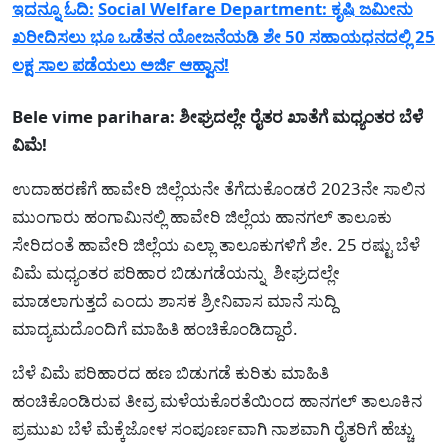
ಇದನ್ನೂ ಓದಿ:
Social Welfare Department: ಕೃಷಿ ಜಮೀನು
ಖರೀದಿಸಲು ಭೂ ಒಡೆತನ ಯೋಜನೆಯಡಿ ಶೇ 50 ಸಹಾಯಧನದಲ್ಲಿ 25
ಲಕ್ಷ ಸಾಲ ಪಡೆಯಲು ಅರ್ಜಿ ಆಹ್ವಾನ!
Bele vime parihara: ಶೀಘ್ರದಲ್ಲೇ ರೈತರ ಖಾತೆಗೆ ಮಧ್ಯಂತರ ಬೆಳೆ
ವಿಮೆ!
ಉದಾಹರಣೆಗೆ ಹಾವೇರಿ ಜಿಲ್ಲೆಯನೇ ತೆಗೆದುಕೊಂಡರೆ 2023ನೇ ಸಾಲಿನ
ಮುಂಗಾರು ಹಂಗಾಮಿನಲ್ಲಿ ಹಾವೇರಿ ಜಿಲ್ಲೆಯ ಹಾನಗಲ್ ತಾಲೂಕು
ಸೇರಿದಂತೆ ಹಾವೇರಿ ಜಿಲ್ಲೆಯ ಎಲ್ಲಾ ತಾಲೂಕುಗಳಿಗೆ ಶೇ. 25 ರಷ್ಟು ಬೆಳೆ
ವಿಮೆ ಮಧ್ಯಂತರ ಪರಿಹಾರ ಬಿಡುಗಡೆಯನ್ನು ಶೀಘ್ರದಲ್ಲೇ
ಮಾಡಲಾಗುತ್ತದೆ ಎಂದು ಶಾಸಕ ಶ್ರೀನಿವಾಸ ಮಾನೆ ಸುದ್ದಿ
ಮಾದ್ಯಮದೊಂದಿಗೆ ಮಾಹಿತಿ ಹಂಚಿಕೊಂಡಿದ್ದಾರೆ.
ಬೆಳೆ ವಿಮೆ ಪರಿಹಾರದ ಹಣ ಬಿಡುಗಡೆ ಕುರಿತು ಮಾಹಿತಿ
ಹಂಚಿಕೊಂಡಿರುವ ತೀವ್ರ ಮಳೆಯಕೊರತೆಯಿಂದ ಹಾನಗಲ್ ತಾಲೂಕಿನ
ಪ್ರಮುಖ ಬೆಳೆ ಮೆಕ್ಕೆಜೋಳ ಸಂಪೂರ್ಣವಾಗಿ ನಾಶವಾಗಿ ರೈತರಿಗೆ ಹೆಚ್ಚು