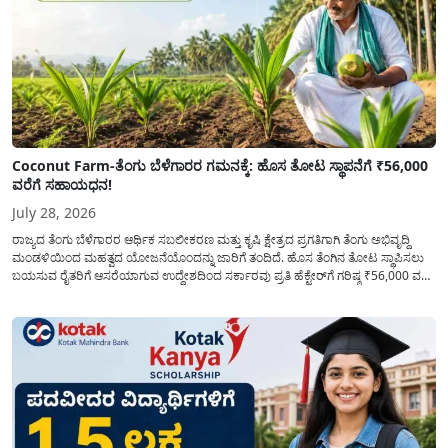
Coconut Farm-ತೆಂಗು ಬೆಳೆಗಾರರ ಗಮನಕ್ಕೆ: ಹೊಸ ತೋಟ ಸ್ಥಾಪನೆಗೆ ₹56,000
ವರೆಗೆ ಸಹಾಯಧನ!
July 28, 2026
ರಾಜ್ಯದ ತೆಂಗು ಬೆಳೆಗಾರರ ಆರ್ಥಿಕ ಸಬಲೀಕರಣ ಮತ್ತು ಕೃಷಿ ಕ್ಷೇತ್ರದ ಪ್ರಗತಿಗಾಗಿ ತೆಂಗು ಅಭಿವೃದ್ದಿ
ಮಂಡಳಿಯಿಂದ ಮಹತ್ವದ ಯೋಜನೆಯೊಂದನ್ನು ಜಾರಿಗೆ ತಂದಿದೆ. ಹೊಸ ತೆಂಗಿನ ತೋಟ ಸ್ಥಾಪಿಸಲು
ಬಯಸುವ ರೈತರಿಗೆ ಆಸರೆಯಾಗುವ ಉದ್ದೇಶದಿಂದ ಸರ್ಕಾರವು ಪ್ರತಿ ಹೆಕ್ಟೇರ್‌ಗೆ ಗರಿಷ್ಠ ₹56,000 ವರೆಗೆ
ಧನಸಹಾಯ ಪಡೆಯಲು ಅರ್ಜಿಯನ್ನು ಆಹ್ವಾನಿಸಿದೆ. ತೆಂಗು ಅಭಿವೃದ್ದಿ ಮಂಡಳಿಯ ಯೋಜನೆ
ಅಡಿಯಲ್ಲಿ ನೀಡಲಾಗುವ...