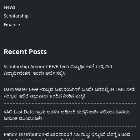
News
Scholarship
Finance
Recent Posts
Scholorship Amount-BE/B.Tech ವಿದ್ಯಾರ್ಥಿಗಳಿಗೆ ₹70,250
ವಿದ್ಯಾರ್ಥಿವೇತನ! ಇಂದೇ ಅರ್ಜಿ ಸಲ್ಲಿಸಿ!
Dam Water Level-ರಾಜ್ಯದ ಜಲಾಶಯಗಳಿಗೆ ಒಂದೇ ದಿನದಲ್ಲಿ 34 TMC ನೀರು
ಸಂಗ್ರಹ! ಇಲ್ಲಿದೆ ಡ್ಯಾಂವಾರು ಇಂದಿನ ನೀರಿನ ಮಟ್ಟ!
VAO Last Date-ಗ್ರಾಮ ಆಡಳಿತ ಅಧಿಕಾರಿ ಹುದ್ದೆಗೆ ಅರ್ಜಿ ಸಲ್ಲಿಸಲು ಕೊನೆಯ
ದಿನಾಂಕ ಮುಂದೂಡಿಕೆ!
Ration Distribution-ಪಡಿತರದಾರರಿಗೆ ಸಿಹಿ ಸುದ್ದಿ: ಇನ್ಮುಂದೆ ಬೆಳಿಗ್ಗೆ 6 ರಿಂದ