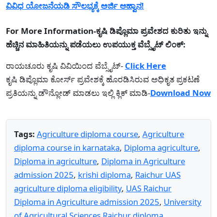
ವಿವಿಧ ಯೋಜನೆಯಡಿ ಸೌಲಭ್ಯಕ್ಕೆ ಅರ್ಜಿ ಆಹ್ವಾನ!
For More Information-ಕೃಷಿ ಡಿಪ್ಲೊಮಾ ಪ್ರವೇಶದ ಕುರಿತು ಇನ್ನು
ಹೆಚ್ಚಿನ ಮಾಹಿತಿಯನ್ನು ಪಡೆಯಲು ಉಪಯುಕ್ತ ವೆಬ್ಸೈಟ್ ಲಿಂಕ್:
ರಾಯಚೂರು ಕೃಷಿ ವಿವಿಯಿಂದ ವೆಬ್ಸೈಟ್-
Click Here
ಕೃಷಿ ಡಿಪ್ಲೊಮಾ ಕೋರ್ಸ್‌ ಪ್ರವೇಶಕ್ಕೆ ಹೊರಡಿಸಿರುವ ಅಧಿಕೃತ ಪ್ರಕಟಣೆ
ಪ್ರತಿಯನ್ನು ಡೌನ್ಲೋಡ್ ಮಾಡಲು ಇಲ್ಲಿ ಕ್ಲಿಕ್ ಮಾಡಿ-
Download Now
Tags:
Agriculture diploma course
,
Agriculture
diploma course in karnataka
,
Diploma agriculture
,
Diploma in agriculture
,
Diploma in Agriculture
admission 2025
,
krishi diploma
,
Raichur UAS
agriculture diploma eligibility
,
UAS Raichur
Diploma in Agriculture admission 2025
,
University
of Agricultural Sciences Raichur diploma