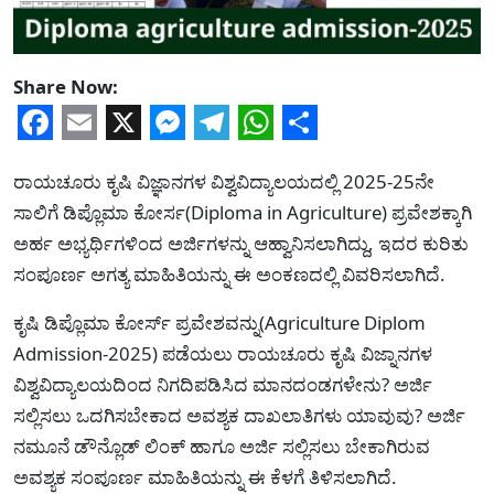
Share Now:
Facebook
Email
X
Messenger
Telegram
WhatsApp
Share
ರಾಯಚೂರು ಕೃಷಿ ವಿಜ್ಞಾನಗಳ ವಿಶ್ವವಿದ್ಯಾಲಯದಲ್ಲಿ 2025-25ನೇ
ಸಾಲಿಗೆ ಡಿಪ್ಲೊಮಾ ಕೋರ್ಸ(Diploma in Agriculture) ಪ್ರವೇಶಕ್ಕಾಗಿ
ಅರ್ಹ ಅಭ್ಯರ್ಥಿಗಳಿಂದ ಅರ್ಜಿಗಳನ್ನು ಆಹ್ವಾನಿಸಲಾಗಿದ್ದು, ಇದರ ಕುರಿತು
ಸಂಪೂರ್ಣ ಅಗತ್ಯ ಮಾಹಿತಿಯನ್ನು ಈ ಅಂಕಣದಲ್ಲಿ ವಿವರಿಸಲಾಗಿದೆ.
ಕೃಷಿ ಡಿಪ್ಲೊಮಾ ಕೋರ್ಸ್‌ ಪ್ರವೇಶವನ್ನು(Agriculture Diplom
Admission-2025) ಪಡೆಯಲು ರಾಯಚೂರು ಕೃಷಿ ವಿಜ್ನಾನಗಳ
ವಿಶ್ವವಿದ್ಯಾಲಯದಿಂದ ನಿಗದಿಪಡಿಸಿದ ಮಾನದಂಡಗಳೇನು? ಅರ್ಜಿ
ಸಲ್ಲಿಸಲು ಒದಗಿಸಬೇಕಾದ ಅವಶ್ಯಕ ದಾಖಲಾತಿಗಳು ಯಾವುವು? ಅರ್ಜಿ
ನಮೂನೆ ಡೌನ್ಲೊಡ್ ಲಿಂಕ್ ಹಾಗೂ ಅರ್ಜಿ ಸಲ್ಲಿಸಲು ಬೇಕಾಗಿರುವ
ಅವಶ್ಯಕ ಸಂಪೂರ್ಣ ಮಾಹಿತಿಯನ್ನು ಈ ಕೆಳಗೆ ತಿಳಿಸಲಾಗಿದೆ.