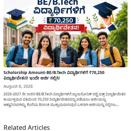
Scholorship Amount-BE/B.Tech ವಿದ್ಯಾರ್ಥಿಗಳಿಗೆ ₹70,250
ವಿದ್ಯಾರ್ಥಿವೇತನ! ಇಂದೇ ಅರ್ಜಿ ಸಲ್ಲಿಸಿ!
August 6, 2026
2026-2027 ನೇ ಸಾಲಿನ BE/B.Tech ವಿದ್ಯಾರ್ಥಿಗಳಿಗೆ ಪ್ಯಾನಾಸೋನಿಕ್ ರಟ್ಟಿ ಛತ್ರ್ ವಿದ್ಯಾರ್ಥಿವೇತನ
ಕಾರ್ಯಕ್ರಮದ ವತಿಯಿಂದ 70,250 ವಿದ್ಯಾರ್ಥಿವೇತನವನ್ನು ಪಡೆಯಲು ಅರ್ಜಿಯನ್ನು
ಆಹ್ವಾನಿಸಲಾಗಿದ್ದು, ಕೊನೆಯ ದಿನಾಂಕ ಮುಕ್ತಾಯವಾಗುವುದ ಒಳಗಾಗಿ ಅರ್ಜಿಯನ್ನು ಸಲ್ಲಿಸಲು
ಕೋರಿದೆ. ಆರ್ಥಿಕವಾಗಿ ಹಿಂದುಳಿದ ಹಾಗೂ ಬಡ ಕುಟುಂಬ ವರ್ಗದ ವಿದ್ಯಾರ್ಥಿಗಳು ಅವರ ಮುಂದಿನ
ಶಿಕ್ಷಣವನ್ನು ಮುಂದುವರಿಸಲು ಯಾವುದೇ ಅಡಚಣೆಯಾಗದಂತೆ ನೋಡಿಕೊಳ್ಳಲು ಈ ಯೋಜನೆಯನ್ನು
ಜಾರಿಗೆ...
Related Articles