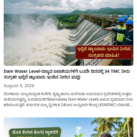
Dam Water Level-ರಾಜ್ಯದ ಜಲಾಶಯಗಳಿಗೆ ಒಂದೇ ದಿನದಲ್ಲಿ 34 TMC ನೀರು
ಸಂಗ್ರಹ! ಇಲ್ಲಿದೆ ಡ್ಯಾಂವಾರು ಇಂದಿನ ನೀರಿನ ಮಟ್ಟ!
August 4, 2026
ಬೆಂಗಳೂರು: ರಾಜ್ಯದಾದ್ಯಂತ ಕಾವೇರಿ, ಕೃಷ್ಣಾ ಹಾಗೂ ಮಲೆನಾಡು ಜಲಾನಯನ ಪ್ರದೇಶಗಳಲ್ಲಿ ಉತ್ತಮ
ಮಳೆಯಾಗುತ್ತಿದ್ದು, ಜಲಾಶಯಗಳಿಗೆ(Karnataka Dam Water Level) ಅಪಾರ ಪ್ರಮಾಣದ ನೀರು
ಹರಿದುಬರುತ್ತಿದೆ. ಕರ್ನಾಟಕ ರಾಜ್ಯ ನೈಸರ್ಗಿಕ ವಿಕೋಪ ಉಸ್ತುವಾರಿ ಕೇಂದ್ರ (KSNDMC) ಬಿಡುಗಡೆ
ಮಾಡಿರುವ ಆಗಸ್ಟ್ 04, 2026ರ ವರದಿಯಂತೆ, ರಾಜ್ಯದ ಪ್ರಮುಖ 14 ಜಲಾಶಯಗಳಿಗೆ ಒಂದೇ
ದಿನದಲ್ಲಿ ಬರೋಬ್ಬರಿ 34.8 TMC...